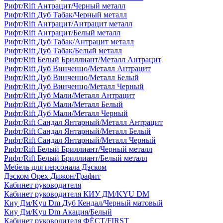
Рифт/Rift Антрацит/Черный металл
Рифт/Rift Дуб Табак/Черный металл
Рифт/Rift Антрацит/Антрацит металл
Рифт/Rift Антрацит/Белый металл
Рифт/Rift Дуб Табак/Антрацит металл
Рифт/Rift Дуб Табак/Белый металл
Рифт/Rift Белый Бриллиант/Металл Антрацит
Рифт/Rift Дуб Винченцо/Металл Антрацит
Рифт/Rift Дуб Винченцо/Металл Белый
Рифт/Rift Дуб Винченцо/Металл Черный
Рифт/Rift Дуб Мали/Металл Антрацит
Рифт/Rift Дуб Мали/Металл Белый
Рифт/Rift Дуб Мали/Металл Черный
Рифт/Rift Сандал Янтарный/Металл Антрацит
Рифт/Rift Сандал Янтарный/Металл Белый
Рифт/Rift Сандал Янтарный/Металл Черный
Рифт/Rift Белый Бриллиант/Черный металл
Рифт/Rift Белый Бриллиант/Белый металл
Мебель для персонала Дэском
Дэском Орех Дижон/Графит
Кабинет руководителя
Кабинет руководителя КИУ ДМ/KYU DM
Киу Дм/Kyu Dm Дуб Кендал/Черный матовый
Киу Дм/Kyu Dm Акация/Белый
Кабинет руководителя ФЁСТ/FIRST