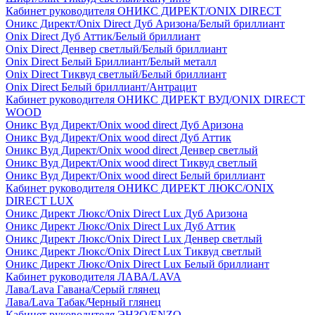
Кабинет руководителя ОНИКС ДИРЕКТ/ONIX DIRECT
Оникс Директ/Onix Direct Дуб Аризона/Белый бриллиант
Onix Direct Дуб Аттик/Белый бриллиант
Onix Direct Денвер светлый/Белый бриллиант
Onix Direct Белый Бриллиант/Белый металл
Onix Direct Тиквуд светлый/Белый бриллиант
Onix Direct Белый бриллиант/Антрацит
Кабинет руководителя ОНИКС ДИРЕКТ ВУД/ONIX DIRECT
WOOD
Оникс Вуд Директ/Onix wood direct Дуб Аризона
Оникс Вуд Директ/Onix wood direct Дуб Аттик
Оникс Вуд Директ/Onix wood direct Денвер светлый
Оникс Вуд Директ/Onix wood direct Тиквуд светлый
Оникс Вуд Директ/Onix wood direct Белый бриллиант
Кабинет руководителя ОНИКС ДИРЕКТ ЛЮКС/ONIX
DIRECT LUX
Оникс Директ Люкс/Onix Direct Lux Дуб Аризона
Оникс Директ Люкс/Onix Direct Lux Дуб Аттик
Оникс Директ Люкс/Onix Direct Lux Денвер светлый
Оникс Директ Люкс/Onix Direct Lux Тиквуд светлый
Оникс Директ Люкс/Onix Direct Lux Белый бриллиант
Кабинет руководителя ЛАВА/LAVA
Лава/Lava Гавана/Серый глянец
Лава/Lava Табак/Черный глянец
Кабинет руководителя ЭНЗО/ENZO