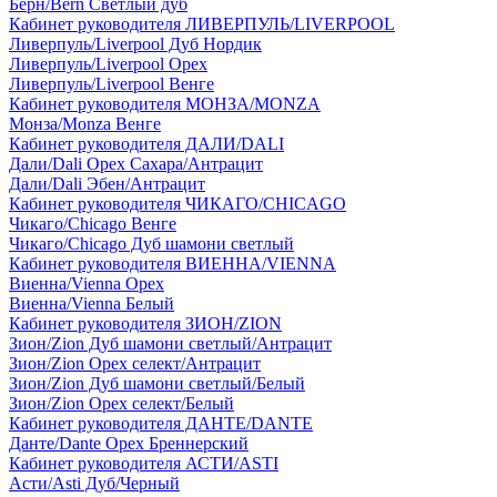
Берн/Bern Светлый дуб
Кабинет руководителя ЛИВЕРПУЛЬ/LIVERPOOL
Ливерпуль/Liverpool Дуб Нордик
Ливерпуль/Liverpool Орех
Ливерпуль/Liverpool Венге
Кабинет руководителя МОНЗА/MONZA
Монза/Monza Венге
Кабинет руководителя ДАЛИ/DALI
Дали/Dali Орех Cахара/Антрацит
Дали/Dali Эбен/Антрацит
Кабинет руководителя ЧИКАГО/CHICAGO
Чикаго/Chicago Венге
Чикаго/Chicago Дуб шамони светлый
Кабинет руководителя ВИЕННА/VIENNA
Виенна/Vienna Орех
Виенна/Vienna Белый
Кабинет руководителя ЗИОН/ZION
Зион/Zion Дуб шамони светлый/Антрацит
Зион/Zion Орех селект/Антрацит
Зион/Zion Дуб шамони светлый/Белый
Зион/Zion Орех селект/Белый
Кабинет руководителя ДАНТЕ/DANTE
Данте/Dante Орех Бреннерский
Кабинет руководителя АСТИ/ASTI
Асти/Asti Дуб/Черный