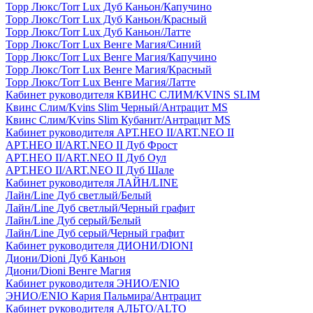
Торр Люкс/Torr Lux Дуб Каньон/Капучино
Торр Люкс/Torr Lux Дуб Каньон/Красный
Торр Люкс/Torr Lux Дуб Каньон/Латте
Торр Люкс/Torr Lux Венге Магия/Синий
Торр Люкс/Torr Lux Венге Магия/Капучино
Торр Люкс/Torr Lux Венге Магия/Красный
Торр Люкс/Torr Lux Венге Магия/Латте
Кабинет руководителя КВИНС СЛИМ/KVINS SLIM
Квинс Слим/Kvins Slim Черный/Антрацит MS
Квинс Слим/Kvins Slim Кубанит/Антрацит MS
Кабинет руководителя АРТ.НЕО II/ART.NEO II
АРТ.НЕО II/ART.NEO II Дуб Фрост
АРТ.НЕО II/ART.NEO II Дуб Оул
АРТ.НЕО II/ART.NEO II Дуб Шале
Кабинет руководителя ЛАЙН/LINE
Лайн/Line Дуб светлый/Белый
Лайн/Line Дуб светлый/Черный графит
Лайн/Line Дуб серый/Белый
Лайн/Line Дуб серый/Черный графит
Кабинет руководителя ДИОНИ/DIONI
Диони/Dioni Дуб Каньон
Диони/Dioni Венге Магия
Кабинет руководителя ЭНИО/ENIO
ЭНИО/ENIO Кария Пальмира/Антрацит
Кабинет руководителя АЛЬТО/ALTO