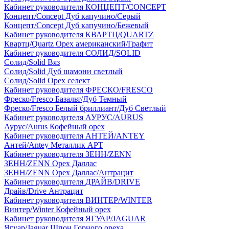
Кабинет руководителя КОНЦЕПТ/CONCEPT
Концепт/Concept Дуб капучино/Серый
Концепт/Concept Дуб капучино/Бежевый
Кабинет руководителя КВАРТЦ/QUARTZ
Квартц/Quartz Орех американский/Графит
Кабинет руководителя СОЛИД/SOLID
Солид/Solid Вяз
Солид/Solid Дуб шамони светлый
Солид/Solid Орех селект
Кабинет руководителя ФРЕСКО/FRESCO
Фреско/Fresco Базальт/Дуб Темный
Фреско/Fresco Белый бриллиант/Дуб Светлый
Кабинет руководителя АУРУС/AURUS
Аурус/Aurus Кофейный орех
Кабинет руководителя АНТЕЙ/ANTEY
Антей/Antey Металлик АРТ
Кабинет руководителя ЗЕНН/ZENN
ЗЕНН/ZENN Орех Даллас
ЗЕНН/ZENN Орех Даллас/Антрацит
Кабинет руководителя ДРАЙВ/DRIVE
Драйв/Drive Антрацит
Кабинет руководителя ВИНТЕР/WINTER
Винтер/Winter Кофейный орех
Кабинет руководителя ЯГУАР/JAGUAR
Ягуар/Jaguar Шпон Горного ореха