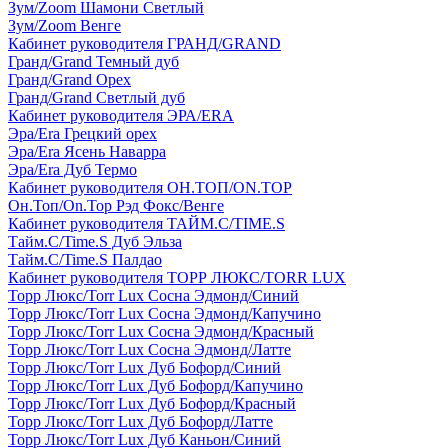
Зум/Zoom Шамони Светлый
Зум/Zoom Венге
Кабинет руководителя ГРАНД/GRAND
Гранд/Grand Темный дуб
Гранд/Grand Орех
Гранд/Grand Светлый дуб
Кабинет руководителя ЭРА/ERA
Эра/Era Грецкий орех
Эра/Era Ясень Наварра
Эра/Era Дуб Термо
Кабинет руководителя ОН.ТОП/ON.TOP
Он.Топ/On.Top Рэд Фокс/Венге
Кабинет руководителя ТАЙМ.С/TIME.S
Тайм.С/Time.S Дуб Эльза
Тайм.С/Time.S Палдао
Кабинет руководителя ТОРР ЛЮКС/TORR LUX
Торр Люкс/Torr Lux Сосна Эдмонд/Синий
Торр Люкс/Torr Lux Сосна Эдмонд/Капучино
Торр Люкс/Torr Lux Сосна Эдмонд/Красный
Торр Люкс/Torr Lux Сосна Эдмонд/Латте
Торр Люкс/Torr Lux Дуб Бофорд/Синий
Торр Люкс/Torr Lux Дуб Бофорд/Капучино
Торр Люкс/Torr Lux Дуб Бофорд/Красный
Торр Люкс/Torr Lux Дуб Бофорд/Латте
Торр Люкс/Torr Lux Дуб Каньон/Синий