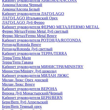
Кабинет руководителя АНКОНА/ANCONA
Анкона/Ancona Черный
Анкона/Ancona Белый
Кабинет руководителя ЛАГО/LAGO
ЛАГО/LAGO Итальянский Орех
ЛАГО/LAGO Дуб Ферро
Кабинет руководителя ФЕРМО МЕТАЛ/FERMO METAL
Фермо Метал/Fermo Metal Дуб светлый
Фермо Метал/Fermo Metal Венге
Кабинет руководителя РОТОНДА/ROTONDA
Ротонда/Rotonda Венге
Ротонда/Rotonda Дуб светлый
Кабинет руководителя ТЕРРА/TERRA
Терра/Terra Мали
Терра/Terra Гавана
Кабинет руководителя МИНИСТРИ/MINISTRY
Министри/Ministry Дуб шоколад
Кабинет руководителя МИЛАН ЛЮКС
Милан Люкс Орех донской
Милан Люкс Венге
Кабинет руководителя ВЕРОНА
Верона Дуб Монастырский/Черный
Кабинет руководителя БЕРН/BERN
Берн/Bern Дуб Апрельский
Берн/Bern Темный орех