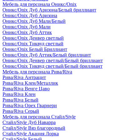
Мебель для персонала Оникс/Onix
Оникс/Onix Дуб Аризона/Белый бриллиант
Оникс/Onix Дуб Аризона
Оникс/Onix Дуб Мали/Белый
Оникс/Onix Дуб Мали
Оникс/Onix Дуб Аттик
Оникс/Onix Денвер светлый
Оникс/Onix Тиквуд светлый
Оникс/Onix Белый Бриллиант
Оникс/Onix Дуб Аттик/Белый бриллиант
Оникс/Onix Денвер светлый/Белый бриллиант
Оникс/Onix Тиквуд светлый/Белый бриллиант
Мебель для персонала Рива/Riva
Рива/Riva Антрацит
Рива/Riva Клен/Металлик
Рива/Riva Венге Цаво
Рива/Riva Клен
Рива/Riva Белый
Рива/Riva Орех Гварнери
Рива/Riva Серый
Мебель для персонала Стайл/Style
Стайл/Style Дуб Наварра
Стайл/Style Вяз благородный
Стайл/Style Акация Лорка
Стайл/Style Белый