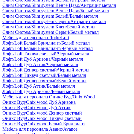
Слим Систем/Slim system Венге Цаво/Антрацит металл
Слим Систем/Slim system Венге Цаво/Белый металл
Слим Систем/Slim system Белый/Белый металл
Слим Систем/Slim system Серый/Антрацит металл
Слим Систем/Slim system Клен/Белый металл
Слим Систем/Slim system Серый/Белый металл
Мебель для персонала Лофт/Loft
Лофт/Loft Белый Бриллиант/Белый металл
Лофт/Loft Белый Бриллиант/Черный металл
Лофт/Loft Тиквуд светлый/Черный металл
Лофт/Loft Дуб Аризона/Черный металл
Лофт/Loft Дуб Аттик/Черный металл
Лофт/Loft Денвер светлый/Черный металл
Лофт/Loft Тиквуд светлый/Белый металл
Лофт/Loft Денвер светлый/Белый металл
Лофт/Loft Дуб Аттик/Белый металл
Лофт/Loft Дуб Аризона/Белый металл
Мебель для персонала Оникс Вуд/Onix Wood
Оникс Вуд/Onix wood Дуб Аризона
Оникс Вуд/Onix wood Дуб Аттик
Оникс Вуд/Onix wood Денвер светлый
Оникс Вуд/Onix wood Тиквуд светлый
Оникс Вуд/Onix wood Белый Бриллиант
Мебель для персонала Аванс/Avance