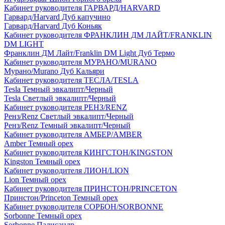
Кабинет руководителя ГАРВАРД/HARVARD
Гарвард/Harvard Дуб капучино
Гарвард/Harvard Дуб Коньяк
Кабинет руководителя ФРАНКЛИН ДМ ЛАЙТ/FRANKLIN
DM LIGHT
Франклин ДМ Лайт/Franklin DM Light Дуб Термо
Кабинет руководителя МУРАНО/MURANO
Мурано/Murano Дуб Кальяри
Кабинет руководителя ТЕСЛА/TESLA
Tesla Темный эвкалипт/Черный
Tesla Светлый эвкалипт/Черный
Кабинет руководителя РЕНЗ/RENZ
Ренз/Renz Светлый эвкалипт/Черный
Ренз/Renz Темный эвкалипт/Черный
Кабинет руководителя АМБЕР/AMBER
Amber Темный орех
Кабинет руководителя КИНГСТОН/KINGSTON
Kingston Темный орех
Кабинет руководителя ЛИОН/LION
Lion Темный орех
Кабинет руководителя ПРИНСТОН/PRINCETON
Принстон/Princeton Темный орех
Кабинет руководителя СОРБОН/SORBONNE
Sorbonne Темный орех
Sorbonne Палисандр