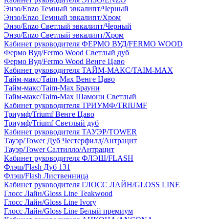
Энзо/Enzo Темный эвкалипт/Черный
Энзо/Enzo Темный эвкалипт/Хром
Энзо/Enzo Светлый эвкалипт/Черный
Энзо/Enzo Светлый эвкалипт/Хром
Кабинет руководителя ФЕРМО ВУД/FERMO WOOD
Фермо Вуд/Fermo Wood Светлый дуб
Фермо Вуд/Fermo Wood Венге Цаво
Кабинет руководителя ТАЙМ-МАКС/TAIM-MAX
Тайм-макс/Taim-Max Венге Цаво
Тайм-макс/Taim-Max Брауни
Тайм-макс/Taim-Max Шамони Светлый
Кабинет руководителя ТРИУМФ/TRIUMF
Триумф/Triumf Венге Цаво
Триумф/Triumf Светлый дуб
Кабинет руководителя ТАУЭР/TOWER
Тауэр/Tower Дуб Честерфилд/Антрацит
Тауэр/Tower Салтилло/Антрацит
Кабинет руководителя ФЛЭШ/FLASH
Флэш/Flash Дуб 131
Флэш/Flash Лиственница
Кабинет руководителя ГЛОСС ЛАЙН/GLOSS LINE
Глосс Лайн/Gloss Line Teakwood
Глосс Лайн/Gloss Line Ivory
Глосс Лайн/Gloss Line Белый премиум