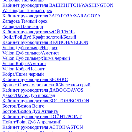
Кабинет руководителя ВАШИНГТОН/WASHINGTON
Washington Темный орех
Кабинет руководителя ЗАРАГОЗА/ZARAGOZA
Zaragoza Темный орех
Zaragoza Палисандр
Кабинет руководителя ФОЙЛ/FOIL
Фойл/Foil Дуб Крафт золотой/Белый
Кабинет руководителя ВЕЛИОН/VELION
Velion Дуб сильвер/Нефрит
Velion Дуб сильвер/Аметист
Velion Дуб сильвер/Яшма черный
Velion Кобра/Аметист
Velion Кобра/Нефрит
Кобра/Яшма черный
Кабинет руководителя БРОНКС
Бронкс Орех американский/Железно-серый
Кабинет руководителя ДАВОС/DAVOS
Давос/Davos Дуб шоколад
Кабинет руководителя БОСТОН/BOSTON
Бостон/Boston Венге
Бостон/Boston Дуб Атланта
Кабинет руководителя ПОЙНТ/POINT
Пойнт/Point Дуб Апрельский
Кабинет руководителя АСТОН/ASTON