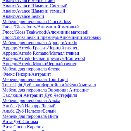
Аванс/Avance Венге Цаво
Аванс/Avance Шамони Светлый
Аванс/Avance Шамони темный
Аванс/Avance Белый
Мебель для персонала Глосс/Gloss
Глосс/Gloss Ivory/Алюминий матовый
Глосс/Gloss Teakwood/Алюминий матовый
Глосс/Gloss Белый премиум/Алюминий матовый
Мебель для персонала Арредо/Arredo
Арредо/Arredo Графит/Черный глянец
Арредо/Arredo Romano/Металл глянец
Арредо/Arredo Белый премиум/Iron wood
Арредо/Arredo Мокко/Черный глянец
Мебель для персонала Флекс
Флекс Гикори/Антрацит
Мебель для персонала Tour Light
Tour Light Дуб калифорнийский/Белый металл
Мебель для персонала Эволюшн Антрацит
Эволюшн Антрацит Дуб Честерфилд
Мебель для персонала Альба
Альба Дуб Наварра/Белый
Альба Дуб Нельсон/Белый
Мебель для персонала Вита
Вита Дуб Сонома
Вита Сосна Карелия