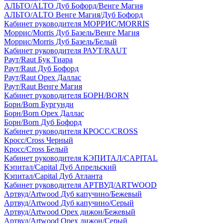
АЛЬТО/ALTO Дуб Бофорд/Венге Магия
АЛЬТО/ALTO Венге Магия/Дуб Бофорд
Кабинет руководителя МОРРИС/MORRIS
Моррис/Morris Дуб Базель/Венге Магия
Моррис/Morris Дуб Базель/Белый
Кабинет руководителя РАУТ/RAUT
Раут/Raut Бук Тиара
Раут/Raut Дуб Бофорд
Раут/Raut Орех Даллас
Раут/Raut Венге Магия
Кабинет руководителя БОРН/BORN
Борн/Born Бургунди
Борн/Born Орех Даллас
Борн/Born Дуб Бофорд
Кабинет руководителя КРОСС/CROSS
Кросс/Cross Черный
Кросс/Cross Белый
Кабинет руководителя КЭПИТАЛ/CAPITAL
Кэпитал/Capital Дуб Апрельский
Кэпитал/Capital Дуб Атланта
Кабинет руководителя АРТВУД/ARTWOOD
Артвуд/Artwood Дуб капучино/Бежевый
Артвуд/Artwood Дуб капучино/Серый
Артвуд/Artwood Орех дижон/Бежевый
Артвуд/Artwood Орех дижон/Серый