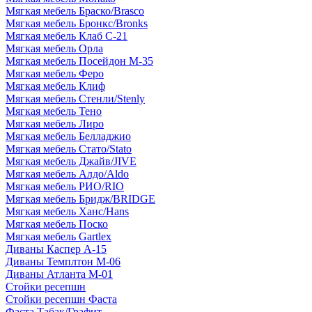
Мягкая мебель Браско/Brasco
Мягкая мебель Бронкс/Bronks
Мягкая мебель Клаб С-21
Мягкая мебель Орла
Мягкая мебель Посейдон М-35
Мягкая мебель Феро
Мягкая мебель Клиф
Мягкая мебель Стенли/Stenly
Мягкая мебель Тено
Мягкая мебель Лиро
Мягкая мебель Белладжио
Мягкая мебель Стато/Stato
Мягкая мебель Джайв/JIVE
Мягкая мебель Алдо/Aldo
Мягкая мебель РИО/RIO
Мягкая мебель Бридж/BRIDGE
Мягкая мебель Ханс/Hans
Мягкая мебель Поско
Мягкая мебель Gartlex
Диваны Каспер А-15
Диваны Темплтон М-06
Диваны Атланта М-01
Стойки ресепшн
Стойки ресепшн Фаста
Фаста Табак/Графит