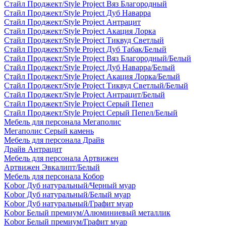
Стайл Проджект/Style Project Вяз Благородный
Стайл Проджект/Style Project Дуб Наварра
Стайл Проджект/Style Project Антрацит
Стайл Проджект/Style Project Акация Лорка
Стайл Проджект/Style Project Тиквуд Светлый
Стайл Проджект/Style Project Дуб Табак/Белый
Стайл Проджект/Style Project Вяз Благородный/Белый
Стайл Проджект/Style Project Дуб Наварра/Белый
Стайл Проджект/Style Project Акация Лорка/Белый
Стайл Проджект/Style Project Тиквуд Светлый/Белый
Стайл Проджект/Style Project Антрацит/Белый
Стайл Проджект/Style Project Серый Пепел
Стайл Проджект/Style Project Серый Пепел/Белый
Мебель для персонала Мегаполис
Мегаполис Серый камень
Мебель для персонала Драйв
Драйв Антрацит
Мебель для персонала Артвижен
Артвижен Эвкалипт/Белый
Мебель для персонала Кобор
Kobor Дуб натуральный/Черный муар
Kobor Дуб натуральный/Белый муар
Kobor Дуб натуральный/Графит муар
Kobor Белый премиум/Алюминиевый металлик
Kobor Белый премиум/Графит муар