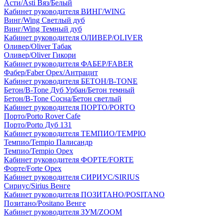
Асти/Asti Вяз/Белый
Кабинет руководителя ВИНГ/WING
Винг/Wing Светлый дуб
Винг/Wing Темный дуб
Кабинет руководителя ОЛИВЕР/OLIVER
Оливер/Oliver Табак
Оливер/Oliver Гикори
Кабинет руководителя ФАБЕР/FABER
Фабер/Faber Орех/Антрацит
Кабинет руководителя БЕТОН/B-TONE
Бетон/B-Tone Дуб Урбан/Бетон темный
Бетон/B-Tone Сосна/Бетон светлый
Кабинет руководителя ПОРТО/PORTO
Порто/Porto Rover Cafe
Порто/Porto Дуб 131
Кабинет руководителя ТЕМПИО/TEMPIO
Темпио/Tempio Палисандр
Темпио/Tempio Орех
Кабинет руководителя ФОРТЕ/FORTE
Форте/Forte Орех
Кабинет руководителя СИРИУС/SIRIUS
Сириус/Sirius Венге
Кабинет руководителя ПОЗИТАНО/POSITANO
Позитано/Positano Венге
Кабинет руководителя ЗУМ/ZOOM