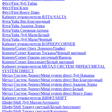
Фёст/First Дуб Табак
Фёст/First Клен
Фёст/First Венге Цаво
Кабинет руководителя ЯЛТА/YALTA
Ялта/Yalta Вяз Благородный
Ялта/Yalta Акация Лорка
Ялта/Yalta Снежная патина
Ялта/Yalta Дуб Мали/Белый
Ялта/Yalta Дуб Мали/Черный
Кабинет руководителя КОРНЕР/CORNER
Корнер/Corner Орех Лоренцо/Графит
Корнер/Corner Каштан Тоскана/Черный матовый
Корнер/Corner Гикори песочный/Ваниль
Корнер/Corner Бриллиант/Белый матовый
Кабинет руководителя МЕТАЛ СИСТЕМ ДИРЕКТ/METAL
SYSTEM DIRECT
Метал Систем Директ/Metal system direct Дуб Наварра
Метал Систем Директ/Metal system direct Вяз Благородный
Метал Систем Директ/Metal system direct Акация Лорка
Метал Систем Директ/Metal system direct Белый
Метал Систем Директ/Metal system direct Венге Цаво
Кабинет руководителя ШИФТ/SHIFT
Шифт/Shift Дуб Малли/Антрацит
Шифт/Shift Тиквуд светлый/Белый бриллиант
Шифт/Shift Тиквуд светлый/Капучино