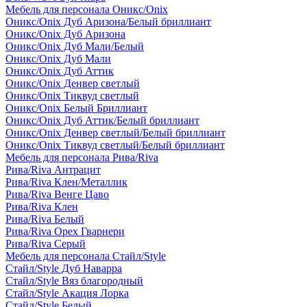
Мебель для персонала Оникс/Onix
Оникс/Onix Дуб Аризона/Белый бриллиант
Оникс/Onix Дуб Аризона
Оникс/Onix Дуб Мали/Белый
Оникс/Onix Дуб Мали
Оникс/Onix Дуб Аттик
Оникс/Onix Денвер светлый
Оникс/Onix Тиквуд светлый
Оникс/Onix Белый Бриллиант
Оникс/Onix Дуб Аттик/Белый бриллиант
Оникс/Onix Денвер светлый/Белый бриллиант
Оникс/Onix Тиквуд светлый/Белый бриллиант
Мебель для персонала Рива/Riva
Рива/Riva Антрацит
Рива/Riva Клен/Металлик
Рива/Riva Венге Цаво
Рива/Riva Клен
Рива/Riva Белый
Рива/Riva Орех Гварнери
Рива/Riva Серый
Мебель для персонала Стайл/Style
Стайл/Style Дуб Наварра
Стайл/Style Вяз благородный
Стайл/Style Акация Лорка
Стайл/Style Белый