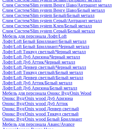
Слим Систем/Slim system Венге Цаво/Антрацит металл
Слим Систем/Slim system Венге Цаво/Белый металл
Слим Систем/Slim system Белый/Белый металл
Слим Систем/Slim system Серый/Антрацит металл
Слим Систем/Slim system Клен/Белый металл
Слим Систем/Slim system Серый/Белый металл
Мебель для персонала Лофт/Loft
Лофт/Loft Белый Бриллиант/Белый металл
Лофт/Loft Белый Бриллиант/Черный металл
Лофт/Loft Тиквуд светлый/Черный металл
Лофт/Loft Дуб Аризона/Черный металл
Лофт/Loft Дуб Аттик/Черный металл
Лофт/Loft Денвер светлый/Черный металл
Лофт/Loft Тиквуд светлый/Белый металл
Лофт/Loft Денвер светлый/Белый металл
Лофт/Loft Дуб Аттик/Белый металл
Лофт/Loft Дуб Аризона/Белый металл
Мебель для персонала Оникс Вуд/Onix Wood
Оникс Вуд/Onix wood Дуб Аризона
Оникс Вуд/Onix wood Дуб Аттик
Оникс Вуд/Onix wood Денвер светлый
Оникс Вуд/Onix wood Тиквуд светлый
Оникс Вуд/Onix wood Белый Бриллиант
Мебель для персонала Аванс/Avance