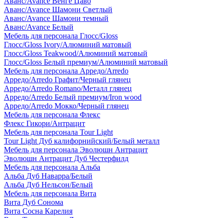
Аванс/Avance Венге Цаво
Аванс/Avance Шамони Светлый
Аванс/Avance Шамони темный
Аванс/Avance Белый
Мебель для персонала Глосс/Gloss
Глосс/Gloss Ivory/Алюминий матовый
Глосс/Gloss Teakwood/Алюминий матовый
Глосс/Gloss Белый премиум/Алюминий матовый
Мебель для персонала Арредо/Arredo
Арредо/Arredo Графит/Черный глянец
Арредо/Arredo Romano/Металл глянец
Арредо/Arredo Белый премиум/Iron wood
Арредо/Arredo Мокко/Черный глянец
Мебель для персонала Флекс
Флекс Гикори/Антрацит
Мебель для персонала Tour Light
Tour Light Дуб калифорнийский/Белый металл
Мебель для персонала Эволюшн Антрацит
Эволюшн Антрацит Дуб Честерфилд
Мебель для персонала Альба
Альба Дуб Наварра/Белый
Альба Дуб Нельсон/Белый
Мебель для персонала Вита
Вита Дуб Сонома
Вита Сосна Карелия