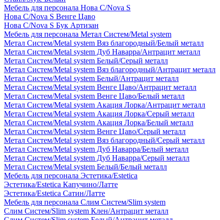
Мебель для персонала Нова С/Nova S
Нова С/Nova S Венге Цаво
Нова С/Nova S Бук Артизан
Мебель для персонала Метал Систем/Metal system
Метал Систем/Metal system Вяз благородный/Белый металл
Метал Систем/Metal system Дуб Наварра/Антрацит металл
Метал Систем/Metal system Белый/Серый металл
Метал Систем/Metal system Вяз благородный/Антрацит металл
Метал Систем/Metal system Белый/Антрацит металл
Метал Систем/Metal system Венге Цаво/Антрацит металл
Метал Систем/Metal system Венге Цаво/Белый металл
Метал Систем/Metal system Акация Лорка/Антрацит металл
Метал Систем/Metal system Акация Лорка/Серый металл
Метал Систем/Metal system Акация Лорка/Белый металл
Метал Систем/Metal system Венге Цаво/Серый металл
Метал Систем/Metal system Вяз благородный/Серый металл
Метал Систем/Metal system Дуб Наварра/Белый металл
Метал Систем/Metal system Дуб Наварра/Серый металл
Метал Систем/Metal system Белый/Белый металл
Мебель для персонала Эстетика/Estetica
Эстетика/Estetica Капучино/Латте
Эстетика/Estetica Сатин/Латте
Мебель для персонала Слим Систем/Slim system
Слим Систем/Slim system Клен/Антрацит металл
Слим Систем/Slim system Белый/Антрацит металл