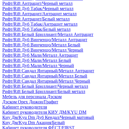
Рифт/Rift Антрацит/Черный металл
Рифт/Rift Дуб Табак/Черный металл
Рифт/Rift Антрацит/Антрацит металл
Рифт/Rift Антрацит/Белый металл
Рифт/Rift Дуб Табак/Антрацит металл
Рифт/Rift Дуб Табак/Белый металл
Рифт/Rift Белый Бриллиант/Металл Антрацит
Рифт/Rift Дуб Винченцо/Металл Антрацит
Рифт/Rift Дуб Винченцо/Металл Белый
Рифт/Rift Дуб Винченцо/Металл Черный
Рифт/Rift Дуб Мали/Металл Антрацит
Рифт/Rift Дуб Мали/Металл Белый
Рифт/Rift Дуб Мали/Металл Черный
Рифт/Rift Сандал Янтарный/Металл Антрацит
Рифт/Rift Сандал Янтарный/Металл Белый
Рифт/Rift Сандал Янтарный/Металл Черный
Рифт/Rift Белый Бриллиант/Черный металл
Рифт/Rift Белый Бриллиант/Белый металл
Мебель для персонала Дэском
Дэском Орех Дижон/Графит
Кабинет руководителя
Кабинет руководителя КИУ ДМ/KYU DM
Киу Дм/Kyu Dm Дуб Кендал/Черный матовый
Киу Дм/Kyu Dm Акация/Белый
Кабинет руководителя ФЁСТ/FIRST