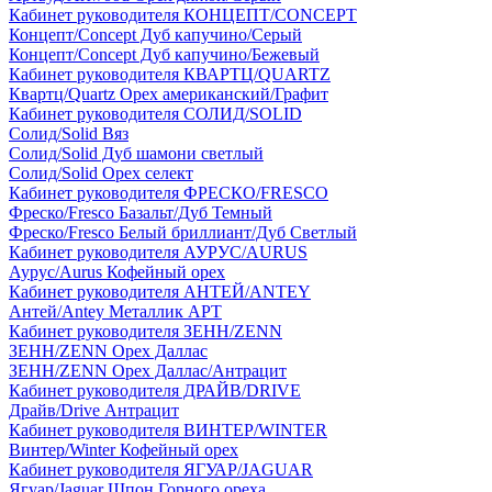
Кабинет руководителя КОНЦЕПТ/CONCEPT
Концепт/Concept Дуб капучино/Серый
Концепт/Concept Дуб капучино/Бежевый
Кабинет руководителя КВАРТЦ/QUARTZ
Квартц/Quartz Орех американский/Графит
Кабинет руководителя СОЛИД/SOLID
Солид/Solid Вяз
Солид/Solid Дуб шамони светлый
Солид/Solid Орех селект
Кабинет руководителя ФРЕСКО/FRESCO
Фреско/Fresco Базальт/Дуб Темный
Фреско/Fresco Белый бриллиант/Дуб Светлый
Кабинет руководителя АУРУС/AURUS
Аурус/Aurus Кофейный орех
Кабинет руководителя АНТЕЙ/ANTEY
Антей/Antey Металлик АРТ
Кабинет руководителя ЗЕНН/ZENN
ЗЕНН/ZENN Орех Даллас
ЗЕНН/ZENN Орех Даллас/Антрацит
Кабинет руководителя ДРАЙВ/DRIVE
Драйв/Drive Антрацит
Кабинет руководителя ВИНТЕР/WINTER
Винтер/Winter Кофейный орех
Кабинет руководителя ЯГУАР/JAGUAR
Ягуар/Jaguar Шпон Горного ореха