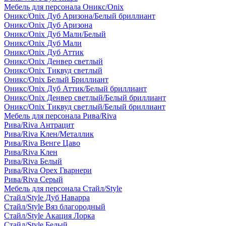
Мебель для персонала Оникс/Onix
Оникс/Onix Дуб Аризона/Белый бриллиант
Оникс/Onix Дуб Аризона
Оникс/Onix Дуб Мали/Белый
Оникс/Onix Дуб Мали
Оникс/Onix Дуб Аттик
Оникс/Onix Денвер светлый
Оникс/Onix Тиквуд светлый
Оникс/Onix Белый Бриллиант
Оникс/Onix Дуб Аттик/Белый бриллиант
Оникс/Onix Денвер светлый/Белый бриллиант
Оникс/Onix Тиквуд светлый/Белый бриллиант
Мебель для персонала Рива/Riva
Рива/Riva Антрацит
Рива/Riva Клен/Металлик
Рива/Riva Венге Цаво
Рива/Riva Клен
Рива/Riva Белый
Рива/Riva Орех Гварнери
Рива/Riva Серый
Мебель для персонала Стайл/Style
Стайл/Style Дуб Наварра
Стайл/Style Вяз благородный
Стайл/Style Акация Лорка
Стайл/Style Белый