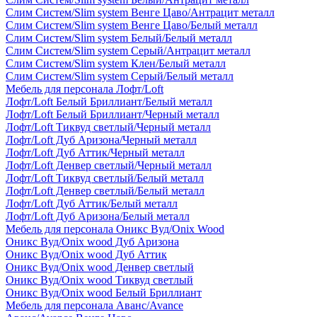
Слим Систем/Slim system Венге Цаво/Антрацит металл
Слим Систем/Slim system Венге Цаво/Белый металл
Слим Систем/Slim system Белый/Белый металл
Слим Систем/Slim system Серый/Антрацит металл
Слим Систем/Slim system Клен/Белый металл
Слим Систем/Slim system Серый/Белый металл
Мебель для персонала Лофт/Loft
Лофт/Loft Белый Бриллиант/Белый металл
Лофт/Loft Белый Бриллиант/Черный металл
Лофт/Loft Тиквуд светлый/Черный металл
Лофт/Loft Дуб Аризона/Черный металл
Лофт/Loft Дуб Аттик/Черный металл
Лофт/Loft Денвер светлый/Черный металл
Лофт/Loft Тиквуд светлый/Белый металл
Лофт/Loft Денвер светлый/Белый металл
Лофт/Loft Дуб Аттик/Белый металл
Лофт/Loft Дуб Аризона/Белый металл
Мебель для персонала Оникс Вуд/Onix Wood
Оникс Вуд/Onix wood Дуб Аризона
Оникс Вуд/Onix wood Дуб Аттик
Оникс Вуд/Onix wood Денвер светлый
Оникс Вуд/Onix wood Тиквуд светлый
Оникс Вуд/Onix wood Белый Бриллиант
Мебель для персонала Аванс/Avance