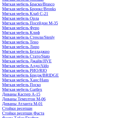
Мягкая мебель Браско/Brasco
Мягкая мебель Бронкс/Bronks
Мягкая мебель Клаб С-21
Мягкая мебель Орла
Мягкая мебель Посейдон М-35
Мягкая мебель Феро
Мягкая мебель Клиф
Мягкая мебель Стенли/Stenly
Мягкая мебель Тено
Мягкая мебель Лиро
Мягкая мебель Белладжио
Мягкая мебель Стато/Stato
Мягкая мебель Джайв/JIVE
Мягкая мебель Алдо/Aldo
Мягкая мебель РИО/RIO
Мягкая мебель Бридж/BRIDGE
Мягкая мебель Ханс/Hans
Мягкая мебель Поско
Мягкая мебель Gartlex
Диваны Каспер А-15
Диваны Темплтон М-06
Диваны Атланта М-01
Стойки ресепшн
Стойки ресепшн Фаста
Фаста Табак/Графит