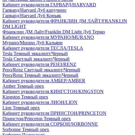
Кабинет руководителя ГАРВАРД/HARVARD
Гарвард/Harvard Дуб капучино
Гарвард/Harvard Дуб Коньяк
Кабинет руководителя ФРАНКЛИН ДМ ЛАЙТ/FRANKLIN
DM LIGHT
Франклин ДМ Лайт/Franklin DM Light Дуб Термо
Кабинет руководителя МУРАНО/MURANO
Мурано/Murano Дуб Кальяри
Кабинет руководителя ТЕСЛА/TESLA
Tesla Темный эвкалипт/Черный
Tesla Светлый эвкалипт/Черный
Кабинет руководителя РЕНЗ/RENZ
Ренз/Renz Светлый эвкалипт/Черный
Ренз/Renz Темный эвкалипт/Черный
Кабинет руководителя АМБЕР/AMBER
Amber Темный орех
Кабинет руководителя КИНГСТОН/KINGSTON
Kingston Темный орех
Кабинет руководителя ЛИОН/LION
Lion Темный орех
Кабинет руководителя ПРИНСТОН/PRINCETON
Принстон/Princeton Темный орех
Кабинет руководителя СОРБОН/SORBONNE
Sorbonne Темный орех
Sorbonne Палисандр