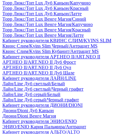
Торр Люкс/Torr Lux Дуб Каньон/Капучино
Торр Люкс/Torr Lux Дуб Каньон/Красный
Торр Люкс/Torr Lux Дуб Каньон/Латте
Торр Люкс/Torr Lux Венге Магия/Синий
Торр Люкс/Torr Lux Венге Магия/Капучино
Торр Люкс/Torr Lux Венге Магия/Красный
Торр Люкс/Torr Lux Венге Магия/Латте
Кабинет руководителя КВИНС СЛИМ/KVINS SLIM
Квинс Слим/Kvins Slim Черный/Антрацит MS
Квинс Слим/Kvins Slim Кубанит/Антрацит MS
Кабинет руководителя АРТ.НЕО II/ART.NEO II
АРТ.НЕО II/ART.NEO II Дуб Фрост
АРТ.НЕО II/ART.NEO II Дуб Оул
АРТ.НЕО II/ART.NEO II Дуб Шале
Кабинет руководителя ЛАЙН/LINE
Лайн/Line Дуб светлый/Белый
Лайн/Line Дуб светлый/Черный графит
Лайн/Line Дуб серый/Белый
Лайн/Line Дуб серый/Черный графит
Кабинет руководителя ДИОНИ/DIONI
Диони/Dioni Дуб Каньон
Диони/Dioni Венге Магия
Кабинет руководителя ЭНИО/ENIO
ЭНИО/ENIO Кария Пальмира/Антрацит
Кабинет руководителя АЛЬТО/ALTO