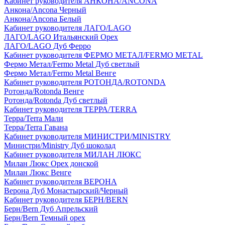
Кабинет руководителя АНКОНА/ANCONA
Анкона/Ancona Черный
Анкона/Ancona Белый
Кабинет руководителя ЛАГО/LAGO
ЛАГО/LAGO Итальянский Орех
ЛАГО/LAGO Дуб Ферро
Кабинет руководителя ФЕРМО МЕТАЛ/FERMO METAL
Фермо Метал/Fermo Metal Дуб светлый
Фермо Метал/Fermo Metal Венге
Кабинет руководителя РОТОНДА/ROTONDA
Ротонда/Rotonda Венге
Ротонда/Rotonda Дуб светлый
Кабинет руководителя ТЕРРА/TERRA
Терра/Terra Мали
Терра/Terra Гавана
Кабинет руководителя МИНИСТРИ/MINISTRY
Министри/Ministry Дуб шоколад
Кабинет руководителя МИЛАН ЛЮКС
Милан Люкс Орех донской
Милан Люкс Венге
Кабинет руководителя ВЕРОНА
Верона Дуб Монастырский/Черный
Кабинет руководителя БЕРН/BERN
Берн/Bern Дуб Апрельский
Берн/Bern Темный орех