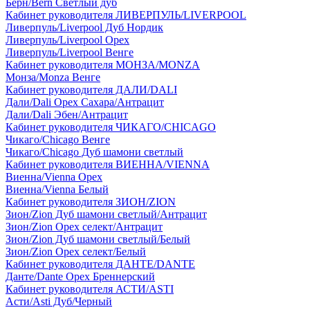
Берн/Bern Светлый дуб
Кабинет руководителя ЛИВЕРПУЛЬ/LIVERPOOL
Ливерпуль/Liverpool Дуб Нордик
Ливерпуль/Liverpool Орех
Ливерпуль/Liverpool Венге
Кабинет руководителя МОНЗА/MONZA
Монза/Monza Венге
Кабинет руководителя ДАЛИ/DALI
Дали/Dali Орех Cахара/Антрацит
Дали/Dali Эбен/Антрацит
Кабинет руководителя ЧИКАГО/CHICAGO
Чикаго/Chicago Венге
Чикаго/Chicago Дуб шамони светлый
Кабинет руководителя ВИЕННА/VIENNA
Виенна/Vienna Орех
Виенна/Vienna Белый
Кабинет руководителя ЗИОН/ZION
Зион/Zion Дуб шамони светлый/Антрацит
Зион/Zion Орех селект/Антрацит
Зион/Zion Дуб шамони светлый/Белый
Зион/Zion Орех селект/Белый
Кабинет руководителя ДАНТЕ/DANTE
Данте/Dante Орех Бреннерский
Кабинет руководителя АСТИ/ASTI
Асти/Asti Дуб/Черный