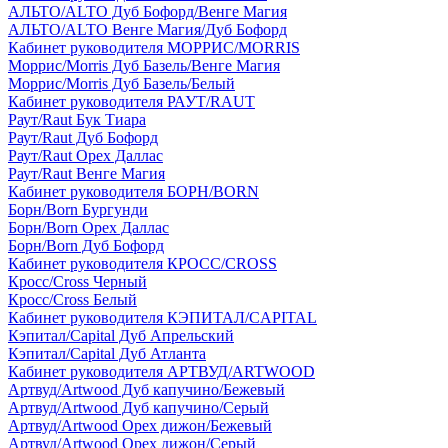
АЛЬТО/ALTO Дуб Бофорд/Венге Магия
АЛЬТО/ALTO Венге Магия/Дуб Бофорд
Кабинет руководителя МОРРИС/MORRIS
Моррис/Morris Дуб Базель/Венге Магия
Моррис/Morris Дуб Базель/Белый
Кабинет руководителя РАУТ/RAUT
Раут/Raut Бук Тиара
Раут/Raut Дуб Бофорд
Раут/Raut Орех Даллас
Раут/Raut Венге Магия
Кабинет руководителя БОРН/BORN
Борн/Born Бургунди
Борн/Born Орех Даллас
Борн/Born Дуб Бофорд
Кабинет руководителя КРОСС/CROSS
Кросс/Cross Черный
Кросс/Cross Белый
Кабинет руководителя КЭПИТАЛ/CAPITAL
Кэпитал/Capital Дуб Апрельский
Кэпитал/Capital Дуб Атланта
Кабинет руководителя АРТВУД/ARTWOOD
Артвуд/Artwood Дуб капучино/Бежевый
Артвуд/Artwood Дуб капучино/Серый
Артвуд/Artwood Орех дижон/Бежевый
Артвуд/Artwood Орех дижон/Серый