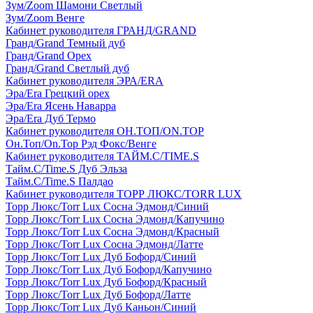
Зум/Zoom Шамони Светлый
Зум/Zoom Венге
Кабинет руководителя ГРАНД/GRAND
Гранд/Grand Темный дуб
Гранд/Grand Орех
Гранд/Grand Светлый дуб
Кабинет руководителя ЭРА/ERA
Эра/Era Грецкий орех
Эра/Era Ясень Наварра
Эра/Era Дуб Термо
Кабинет руководителя ОН.ТОП/ON.TOP
Он.Топ/On.Top Рэд Фокс/Венге
Кабинет руководителя ТАЙМ.С/TIME.S
Тайм.С/Time.S Дуб Эльза
Тайм.С/Time.S Палдао
Кабинет руководителя ТОРР ЛЮКС/TORR LUX
Торр Люкс/Torr Lux Сосна Эдмонд/Синий
Торр Люкс/Torr Lux Сосна Эдмонд/Капучино
Торр Люкс/Torr Lux Сосна Эдмонд/Красный
Торр Люкс/Torr Lux Сосна Эдмонд/Латте
Торр Люкс/Torr Lux Дуб Бофорд/Синий
Торр Люкс/Torr Lux Дуб Бофорд/Капучино
Торр Люкс/Torr Lux Дуб Бофорд/Красный
Торр Люкс/Torr Lux Дуб Бофорд/Латте
Торр Люкс/Torr Lux Дуб Каньон/Синий