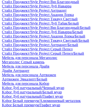
Стайл Проджект/Style Project Вяз Благородный
Стайл Проджект/Style Project Дуб Наварра
Стайл Проджект/Style Project Антрацит
Стайл Проджект/Style Project Акация Лорка
Стайл Проджект/Style Project Тиквуд Светлый
Стайл Проджект/Style Project Дуб Табак/Белый
Стайл Проджект/Style Project Вяз Благородный/Белый
Стайл Проджект/Style Project Дуб Наварра/Белый
Стайл Проджект/Style Project Акация Лорка/Белый
Стайл Проджект/Style Project Тиквуд Светлый/Белый
Стайл Проджект/Style Project Антрацит/Белый
Стайл Проджект/Style Project Серый Пепел
Стайл Проджект/Style Project Серый Пепел/Белый
Мебель для персонала Мегаполис
Мегаполис Серый камень
Мебель для персонала Драйв
Драйв Антрацит
Мебель для персонала Артвижен
Артвижен Эвкалипт/Белый
Мебель для персонала Кобор
Kobor Дуб натуральный/Черный муар
Kobor Дуб натуральный/Белый муар
Kobor Дуб натуральный/Графит муар
Kobor Белый премиум/Алюминиевый металлик
Kobor Белый премиум/Графит муар