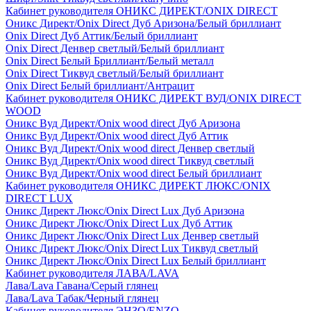
Кабинет руководителя ОНИКС ДИРЕКТ/ONIX DIRECT
Оникс Директ/Onix Direct Дуб Аризона/Белый бриллиант
Onix Direct Дуб Аттик/Белый бриллиант
Onix Direct Денвер светлый/Белый бриллиант
Onix Direct Белый Бриллиант/Белый металл
Onix Direct Тиквуд светлый/Белый бриллиант
Onix Direct Белый бриллиант/Антрацит
Кабинет руководителя ОНИКС ДИРЕКТ ВУД/ONIX DIRECT
WOOD
Оникс Вуд Директ/Onix wood direct Дуб Аризона
Оникс Вуд Директ/Onix wood direct Дуб Аттик
Оникс Вуд Директ/Onix wood direct Денвер светлый
Оникс Вуд Директ/Onix wood direct Тиквуд светлый
Оникс Вуд Директ/Onix wood direct Белый бриллиант
Кабинет руководителя ОНИКС ДИРЕКТ ЛЮКС/ONIX
DIRECT LUX
Оникс Директ Люкс/Onix Direct Lux Дуб Аризона
Оникс Директ Люкс/Onix Direct Lux Дуб Аттик
Оникс Директ Люкс/Onix Direct Lux Денвер светлый
Оникс Директ Люкс/Onix Direct Lux Тиквуд светлый
Оникс Директ Люкс/Onix Direct Lux Белый бриллиант
Кабинет руководителя ЛАВА/LAVA
Лава/Lava Гавана/Серый глянец
Лава/Lava Табак/Черный глянец
Кабинет руководителя ЭНЗО/ENZO