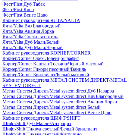
Фёст/First Дуб Табак
Фёст/First Клен
Фёст/First Венге Цаво
Кабинет руководителя ЯЛТА/YALTA
Ялта/Yalta Вяз Благородный
Ялта/Yalta Акация Лорка
Ялта/Yalta Снежная патина
Ялта/Yalta Дуб Мали/Белый
Ялта/Yalta Дуб Мали/Черный
Кабинет руководителя КОРНЕР/CORNER
Корнер/Corner Орех Лоренцо/Графит
Корнер/Corner Каштан Тоскана/Черный матовый
Корнер/Corner Гикори песочный/Ваниль
Корнер/Corner Бриллиант/Белый матовый
Кабинет руководителя МЕТАЛ СИСТЕМ ДИРЕКТ/METAL
SYSTEM DIRECT
Метал Систем Директ/Metal system direct Дуб Наварра
Метал Систем Директ/Metal system direct Вяз Благородный
Метал Систем Директ/Metal system direct Акация Лорка
Метал Систем Директ/Metal system direct Белый
Метал Систем Директ/Metal system direct Венге Цаво
Кабинет руководителя ШИФТ/SHIFT
Шифт/Shift Дуб Малли/Антрацит
Шифт/Shift Тиквуд светлый/Белый бриллиант
Шифт/Shift Тиквуд светлый/Капучино