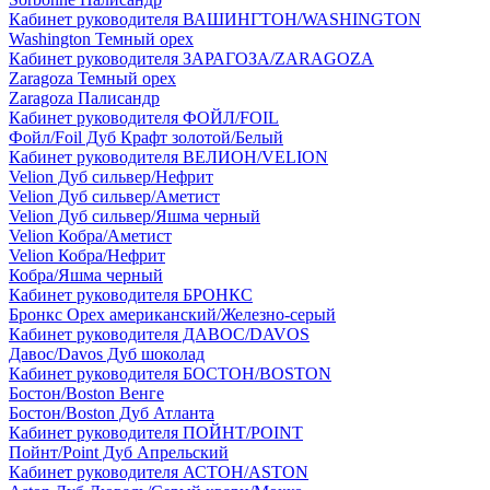
Кабинет руководителя ВАШИНГТОН/WASHINGTON
Washington Темный орех
Кабинет руководителя ЗАРАГОЗА/ZARAGOZA
Zaragoza Темный орех
Zaragoza Палисандр
Кабинет руководителя ФОЙЛ/FOIL
Фойл/Foil Дуб Крафт золотой/Белый
Кабинет руководителя ВЕЛИОН/VELION
Velion Дуб сильвер/Нефрит
Velion Дуб сильвер/Аметист
Velion Дуб сильвер/Яшма черный
Velion Кобра/Аметист
Velion Кобра/Нефрит
Кобра/Яшма черный
Кабинет руководителя БРОНКС
Бронкс Орех американский/Железно-серый
Кабинет руководителя ДАВОС/DAVOS
Давос/Davos Дуб шоколад
Кабинет руководителя БОСТОН/BOSTON
Бостон/Boston Венге
Бостон/Boston Дуб Атланта
Кабинет руководителя ПОЙНТ/POINT
Пойнт/Point Дуб Апрельский
Кабинет руководителя АСТОН/ASTON