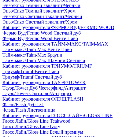
Энзо/Enzo Темный эвкалипт/Черный
Энзо/Enzo Темный эвкалипт/Хром
Энзо/Enzo Светлый эвкалипт/Черный
Энзо/Enzo Светлый эвкалипт/Хром
Кабинет руководителя ФЕРМО ВУД/FERMO WOOD
Фермо Вуд/Fermo Wood Светлый дуб
Фермо Вуд/Fermo Wood Венге Цаво
Кабинет руководителя ТАЙМ-МАКС/TAIM-MAX
Тайм-макс/Taim-Max Венге Цаво
Тайм-макс/Taim-Max Брауни
Тайм-макс/Taim-Max Шамони Светлый
Кабинет руководителя ТРИУМФ/TRIUMF
Триумф/Triumf Венге Цаво
Триумф/Triumf Светлый дуб
Кабинет руководителя ТАУЭР/TOWER
Тауэр/Tower Дуб Честерфилд/Антрацит
Тауэр/Tower Салтилло/Антрацит
Кабинет руководителя ФЛЭШ/FLASH
Флэш/Flash Дуб 131
Флэш/Flash Лиственница
Кабинет руководителя ГЛОСС ЛАЙН/GLOSS LINE
Глосс Лайн/Gloss Line Teakwood
Глосс Лайн/Gloss Line Ivory
Глосс Лайн/Gloss Line Белый премиум