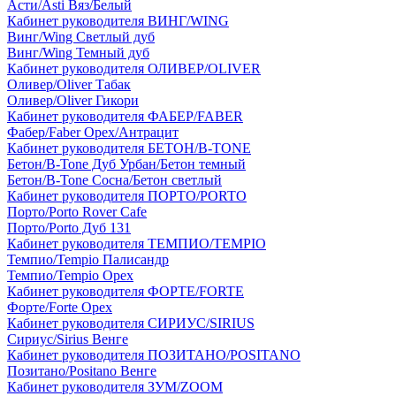
Асти/Asti Вяз/Белый
Кабинет руководителя ВИНГ/WING
Винг/Wing Светлый дуб
Винг/Wing Темный дуб
Кабинет руководителя ОЛИВЕР/OLIVER
Оливер/Oliver Табак
Оливер/Oliver Гикори
Кабинет руководителя ФАБЕР/FABER
Фабер/Faber Орех/Антрацит
Кабинет руководителя БЕТОН/B-TONE
Бетон/B-Tone Дуб Урбан/Бетон темный
Бетон/B-Tone Сосна/Бетон светлый
Кабинет руководителя ПОРТО/PORTO
Порто/Porto Rover Cafe
Порто/Porto Дуб 131
Кабинет руководителя ТЕМПИО/TEMPIO
Темпио/Tempio Палисандр
Темпио/Tempio Орех
Кабинет руководителя ФОРТЕ/FORTE
Форте/Forte Орех
Кабинет руководителя СИРИУС/SIRIUS
Сириус/Sirius Венге
Кабинет руководителя ПОЗИТАНО/POSITANO
Позитано/Positano Венге
Кабинет руководителя ЗУМ/ZOOM