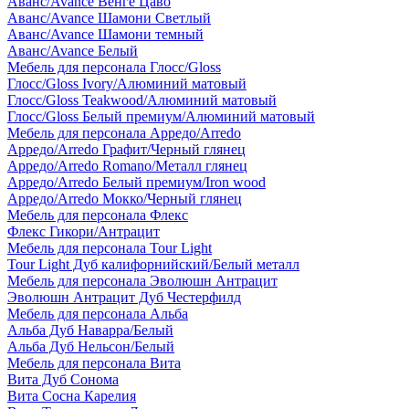
Аванс/Avance Венге Цаво
Аванс/Avance Шамони Светлый
Аванс/Avance Шамони темный
Аванс/Avance Белый
Мебель для персонала Глосс/Gloss
Глосс/Gloss Ivory/Алюминий матовый
Глосс/Gloss Teakwood/Алюминий матовый
Глосс/Gloss Белый премиум/Алюминий матовый
Мебель для персонала Арредо/Arredo
Арредо/Arredo Графит/Черный глянец
Арредо/Arredo Romano/Металл глянец
Арредо/Arredo Белый премиум/Iron wood
Арредо/Arredo Мокко/Черный глянец
Мебель для персонала Флекс
Флекс Гикори/Антрацит
Мебель для персонала Tour Light
Tour Light Дуб калифорнийский/Белый металл
Мебель для персонала Эволюшн Антрацит
Эволюшн Антрацит Дуб Честерфилд
Мебель для персонала Альба
Альба Дуб Наварра/Белый
Альба Дуб Нельсон/Белый
Мебель для персонала Вита
Вита Дуб Сонома
Вита Сосна Карелия