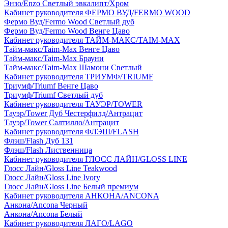
Энзо/Enzo Светлый эвкалипт/Хром
Кабинет руководителя ФЕРМО ВУД/FERMO WOOD
Фермо Вуд/Fermo Wood Светлый дуб
Фермо Вуд/Fermo Wood Венге Цаво
Кабинет руководителя ТАЙМ-МАКС/TAIM-MAX
Тайм-макс/Taim-Max Венге Цаво
Тайм-макс/Taim-Max Брауни
Тайм-макс/Taim-Max Шамони Светлый
Кабинет руководителя ТРИУМФ/TRIUMF
Триумф/Triumf Венге Цаво
Триумф/Triumf Светлый дуб
Кабинет руководителя ТАУЭР/TOWER
Тауэр/Tower Дуб Честерфилд/Антрацит
Тауэр/Tower Салтилло/Антрацит
Кабинет руководителя ФЛЭШ/FLASH
Флэш/Flash Дуб 131
Флэш/Flash Лиственница
Кабинет руководителя ГЛОСС ЛАЙН/GLOSS LINE
Глосс Лайн/Gloss Line Teakwood
Глосс Лайн/Gloss Line Ivory
Глосс Лайн/Gloss Line Белый премиум
Кабинет руководителя АНКОНА/ANCONA
Анкона/Ancona Черный
Анкона/Ancona Белый
Кабинет руководителя ЛАГО/LAGO