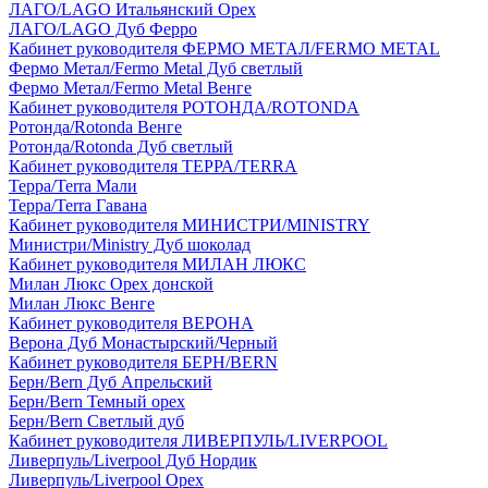
ЛАГО/LAGO Итальянский Орех
ЛАГО/LAGO Дуб Ферро
Кабинет руководителя ФЕРМО МЕТАЛ/FERMO METAL
Фермо Метал/Fermo Metal Дуб светлый
Фермо Метал/Fermo Metal Венге
Кабинет руководителя РОТОНДА/ROTONDA
Ротонда/Rotonda Венге
Ротонда/Rotonda Дуб светлый
Кабинет руководителя ТЕРРА/TERRA
Терра/Terra Мали
Терра/Terra Гавана
Кабинет руководителя МИНИСТРИ/MINISTRY
Министри/Ministry Дуб шоколад
Кабинет руководителя МИЛАН ЛЮКС
Милан Люкс Орех донской
Милан Люкс Венге
Кабинет руководителя ВЕРОНА
Верона Дуб Монастырский/Черный
Кабинет руководителя БЕРН/BERN
Берн/Bern Дуб Апрельский
Берн/Bern Темный орех
Берн/Bern Светлый дуб
Кабинет руководителя ЛИВЕРПУЛЬ/LIVERPOOL
Ливерпуль/Liverpool Дуб Нордик
Ливерпуль/Liverpool Орех