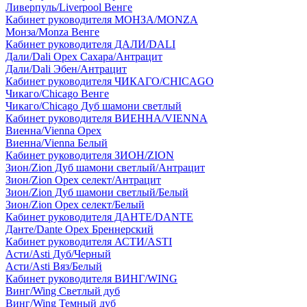
Ливерпуль/Liverpool Венге
Кабинет руководителя МОНЗА/MONZA
Монза/Monza Венге
Кабинет руководителя ДАЛИ/DALI
Дали/Dali Орех Cахара/Антрацит
Дали/Dali Эбен/Антрацит
Кабинет руководителя ЧИКАГО/CHICAGO
Чикаго/Chicago Венге
Чикаго/Chicago Дуб шамони светлый
Кабинет руководителя ВИЕННА/VIENNA
Виенна/Vienna Орех
Виенна/Vienna Белый
Кабинет руководителя ЗИОН/ZION
Зион/Zion Дуб шамони светлый/Антрацит
Зион/Zion Орех селект/Антрацит
Зион/Zion Дуб шамони светлый/Белый
Зион/Zion Орех селект/Белый
Кабинет руководителя ДАНТЕ/DANTE
Данте/Dante Орех Бреннерский
Кабинет руководителя АСТИ/ASTI
Асти/Asti Дуб/Черный
Асти/Asti Вяз/Белый
Кабинет руководителя ВИНГ/WING
Винг/Wing Светлый дуб
Винг/Wing Темный дуб