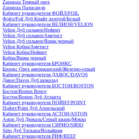
Zaragoza Темный орех
Zaragoza Палисандр
Кабинет руководителя ФОЙЛ/FOIL
Фойл/Foil Дуб Крафт золотой/Белый
Кабинет руководителя ВЕЛИОН/VELION
Velion Дуб сильвер/Нефрит
Velion Дуб сильвер/Аметист
Velion Дуб сильвер/Яшма черный
Velion Кобра/Аметист
Velion Кобра/Нефрит
Кобра/Яшма черный
Кабинет руководителя БРОНКС
Бронкс Орех американский/Железно-серый
Кабинет руководителя ДАВОС/DAVOS
Давос/Davos Дуб шоколад
Кабинет руководителя БОСТОН/BOSTON
Бостон/Boston Венге
Бостон/Boston Дуб Атланта
Кабинет руководителя ПОЙНТ/POINT
Пойнт/Point Дуб Апрельский
Кабинет руководителя АСТОН/ASTON
Aston Дуб Дюваль/Серый кварц/Мокко
Кабинет руководителя СИРИО/SIRIO
Sirio Дуб Тоскана/Вольфрам
Кабинет руководителя РИФ/REEF