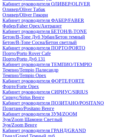
Кабинет руководителя ОЛИВЕР/OLIVER
Оливер/Oliver Табак
Оливер/Oliver Гикори
Кабинет руководителя ФАБЕР/FABER
Фабер/Faber Орех/Антрацит
Кабинет руководителя БЕТОН/B-TONE
Бетон/B-Tone Дуб Урбан/Бетон темный
Бетон/B-Tone Сосна/Бетон светлый
Кабинет руководителя ПОРТО/PORTO
Порто/Porto Rover Cafe
Порто/Porto Дуб 131
Кабинет руководителя ТЕМПИО/TEMPIO
Темпио/Tempio Палисандр
Темпио/Tempio Орех
Кабинет руководителя ФОРТЕ/FORTE
Форте/Forte Орех
Кабинет руководителя СИРИУС/SIRIUS
Сириус/Sirius Венге
Кабинет руководителя ПОЗИТАНО/POSITANO
Позитано/Positano Венге
Кабинет руководителя ЗУМ/ZOOM
Зум/Zoom Шамони Светлый
Зум/Zoom Венге
Кабинет руководителя ГРАНД/GRAND
Гранд/Grand Темный дуб