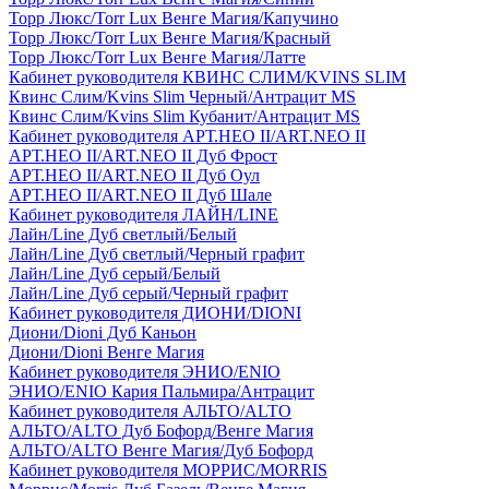
Торр Люкс/Torr Lux Венге Магия/Капучино
Торр Люкс/Torr Lux Венге Магия/Красный
Торр Люкс/Torr Lux Венге Магия/Латте
Кабинет руководителя КВИНС СЛИМ/KVINS SLIM
Квинс Слим/Kvins Slim Черный/Антрацит MS
Квинс Слим/Kvins Slim Кубанит/Антрацит MS
Кабинет руководителя АРТ.НЕО II/ART.NEO II
АРТ.НЕО II/ART.NEO II Дуб Фрост
АРТ.НЕО II/ART.NEO II Дуб Оул
АРТ.НЕО II/ART.NEO II Дуб Шале
Кабинет руководителя ЛАЙН/LINE
Лайн/Line Дуб светлый/Белый
Лайн/Line Дуб светлый/Черный графит
Лайн/Line Дуб серый/Белый
Лайн/Line Дуб серый/Черный графит
Кабинет руководителя ДИОНИ/DIONI
Диони/Dioni Дуб Каньон
Диони/Dioni Венге Магия
Кабинет руководителя ЭНИО/ENIO
ЭНИО/ENIO Кария Пальмира/Антрацит
Кабинет руководителя АЛЬТО/ALTO
АЛЬТО/ALTO Дуб Бофорд/Венге Магия
АЛЬТО/ALTO Венге Магия/Дуб Бофорд
Кабинет руководителя МОРРИС/MORRIS