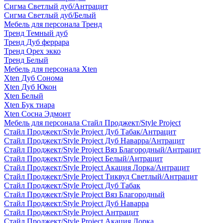
Сигма Светлый дуб/Антрацит
Сигма Светлый дуб/Белый
Мебель для персонала Тренд
Тренд Темный дуб
Тренд Дуб феррара
Тренд Орех экко
Тренд Белый
Мебель для персонала Xten
Xten Дуб Сонома
Xten Дуб Юкон
Xten Белый
Xten Бук тиара
Xten Сосна Эдмонт
Мебель для персонала Стайл Проджект/Style Project
Стайл Проджект/Style Project Дуб Табак/Антрацит
Стайл Проджект/Style Project Дуб Наварра/Антрацит
Стайл Проджект/Style Project Вяз Благородный/Антрацит
Стайл Проджект/Style Project Белый/Антрацит
Стайл Проджект/Style Project Акация Лорка/Антрацит
Стайл Проджект/Style Project Тиквуд Светлый/Антрацит
Стайл Проджект/Style Project Дуб Табак
Стайл Проджект/Style Project Вяз Благородный
Стайл Проджект/Style Project Дуб Наварра
Стайл Проджект/Style Project Антрацит
Стайл Проджект/Style Project Акация Лорка