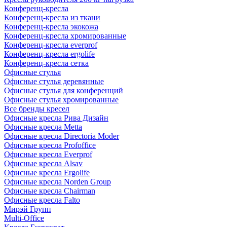
Конференц-кресла
Конференц-кресла из ткани
Конференц-кресла экокожа
Конференц-кресла хромированные
Конференц-кресла everprof
Конференц-кресла ergolife
Конференц-кресла сетка
Офисные стулья
Офисные стулья деревянные
Офисные стулья для конференций
Офисные стулья хромированные
Все бренды кресел
Офисные кресла Рива Дизайн
Офисные кресла Metta
Офисные кресла Directoria Moder
Офисные кресла Profoffice
Офисные кресла Everprof
Офисные кресла Alsav
Офисные кресла Ergolife
Офисные кресла Norden Group
Офисные кресла Chairman
Офисные кресла Falto
Мирэй Групп
Multi-Office