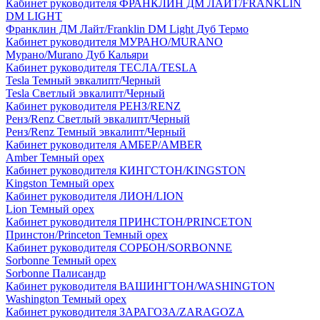
Кабинет руководителя ФРАНКЛИН ДМ ЛАЙТ/FRANKLIN
DM LIGHT
Франклин ДМ Лайт/Franklin DM Light Дуб Термо
Кабинет руководителя МУРАНО/MURANO
Мурано/Murano Дуб Кальяри
Кабинет руководителя ТЕСЛА/TESLA
Tesla Темный эвкалипт/Черный
Tesla Светлый эвкалипт/Черный
Кабинет руководителя РЕНЗ/RENZ
Ренз/Renz Светлый эвкалипт/Черный
Ренз/Renz Темный эвкалипт/Черный
Кабинет руководителя АМБЕР/AMBER
Amber Темный орех
Кабинет руководителя КИНГСТОН/KINGSTON
Kingston Темный орех
Кабинет руководителя ЛИОН/LION
Lion Темный орех
Кабинет руководителя ПРИНСТОН/PRINCETON
Принстон/Princeton Темный орех
Кабинет руководителя СОРБОН/SORBONNE
Sorbonne Темный орех
Sorbonne Палисандр
Кабинет руководителя ВАШИНГТОН/WASHINGTON
Washington Темный орех
Кабинет руководителя ЗАРАГОЗА/ZARAGOZA