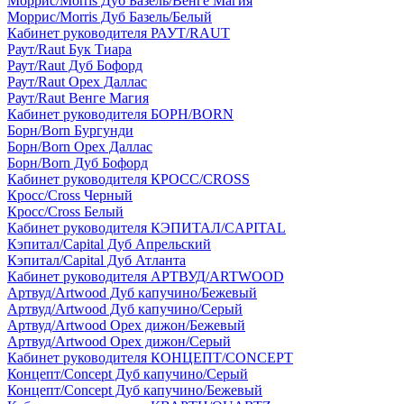
Моррис/Morris Дуб Базель/Венге Магия
Моррис/Morris Дуб Базель/Белый
Кабинет руководителя РАУТ/RAUT
Раут/Raut Бук Тиара
Раут/Raut Дуб Бофорд
Раут/Raut Орех Даллас
Раут/Raut Венге Магия
Кабинет руководителя БОРН/BORN
Борн/Born Бургунди
Борн/Born Орех Даллас
Борн/Born Дуб Бофорд
Кабинет руководителя КРОСС/CROSS
Кросс/Cross Черный
Кросс/Cross Белый
Кабинет руководителя КЭПИТАЛ/CAPITAL
Кэпитал/Capital Дуб Апрельский
Кэпитал/Capital Дуб Атланта
Кабинет руководителя АРТВУД/ARTWOOD
Артвуд/Artwood Дуб капучино/Бежевый
Артвуд/Artwood Дуб капучино/Серый
Артвуд/Artwood Орех дижон/Бежевый
Артвуд/Artwood Орех дижон/Серый
Кабинет руководителя КОНЦЕПТ/CONCEPT
Концепт/Concept Дуб капучино/Серый
Концепт/Concept Дуб капучино/Бежевый