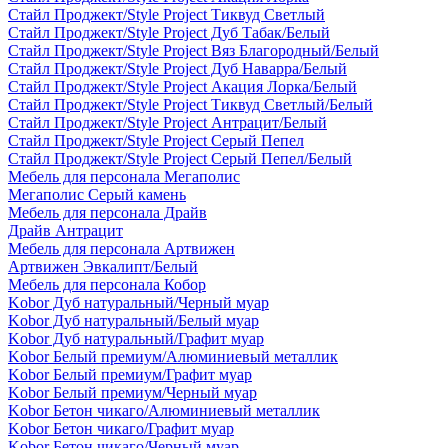
Стайл Проджект/Style Project Тиквуд Светлый
Стайл Проджект/Style Project Дуб Табак/Белый
Стайл Проджект/Style Project Вяз Благородный/Белый
Стайл Проджект/Style Project Дуб Наварра/Белый
Стайл Проджект/Style Project Акация Лорка/Белый
Стайл Проджект/Style Project Тиквуд Светлый/Белый
Стайл Проджект/Style Project Антрацит/Белый
Стайл Проджект/Style Project Серый Пепел
Стайл Проджект/Style Project Серый Пепел/Белый
Мебель для персонала Мегаполис
Мегаполис Серый камень
Мебель для персонала Драйв
Драйв Антрацит
Мебель для персонала Артвижен
Артвижен Эвкалипт/Белый
Мебель для персонала Кобор
Kobor Дуб натуральный/Черный муар
Kobor Дуб натуральный/Белый муар
Kobor Дуб натуральный/Графит муар
Kobor Белый премиум/Алюминиевый металлик
Kobor Белый премиум/Графит муар
Kobor Белый премиум/Черный муар
Kobor Бетон чикаго/Алюминиевый металлик
Kobor Бетон чикаго/Графит муар
Kobor Бетон чикаго/Черный муар