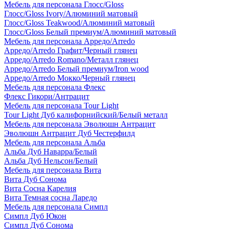
Мебель для персонала Глосс/Gloss
Глосс/Gloss Ivory/Алюминий матовый
Глосс/Gloss Teakwood/Алюминий матовый
Глосс/Gloss Белый премиум/Алюминий матовый
Мебель для персонала Арредо/Arredo
Арредо/Arredo Графит/Черный глянец
Арредо/Arredo Romano/Металл глянец
Арредо/Arredo Белый премиум/Iron wood
Арредо/Arredo Мокко/Черный глянец
Мебель для персонала Флекс
Флекс Гикори/Антрацит
Мебель для персонала Tour Light
Tour Light Дуб калифорнийский/Белый металл
Мебель для персонала Эволюшн Антрацит
Эволюшн Антрацит Дуб Честерфилд
Мебель для персонала Альба
Альба Дуб Наварра/Белый
Альба Дуб Нельсон/Белый
Мебель для персонала Вита
Вита Дуб Сонома
Вита Сосна Карелия
Вита Темная сосна Ларедо
Мебель для персонала Симпл
Симпл Дуб Юкон
Симпл Дуб Сонома