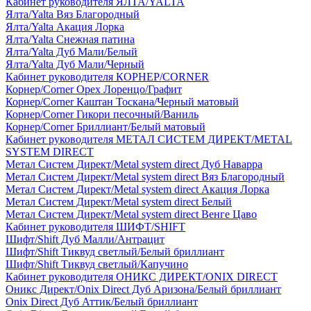
Кабинет руководителя ЯЛТА/YALTA
Ялта/Yalta Вяз Благородный
Ялта/Yalta Акация Лорка
Ялта/Yalta Снежная патина
Ялта/Yalta Дуб Мали/Белый
Ялта/Yalta Дуб Мали/Черный
Кабинет руководителя КОРНЕР/CORNER
Корнер/Corner Орех Лоренцо/Графит
Корнер/Corner Каштан Тоскана/Черный матовый
Корнер/Corner Гикори песочный/Ваниль
Корнер/Corner Бриллиант/Белый матовый
Кабинет руководителя МЕТАЛ СИСТЕМ ДИРЕКТ/METAL
SYSTEM DIRECT
Метал Систем Директ/Metal system direct Дуб Наварра
Метал Систем Директ/Metal system direct Вяз Благородный
Метал Систем Директ/Metal system direct Акация Лорка
Метал Систем Директ/Metal system direct Белый
Метал Систем Директ/Metal system direct Венге Цаво
Кабинет руководителя ШИФТ/SHIFT
Шифт/Shift Дуб Малли/Антрацит
Шифт/Shift Тиквуд светлый/Белый бриллиант
Шифт/Shift Тиквуд светлый/Капучино
Кабинет руководителя ОНИКС ДИРЕКТ/ONIX DIRECT
Оникс Директ/Onix Direct Дуб Аризона/Белый бриллиант
Onix Direct Дуб Аттик/Белый бриллиант