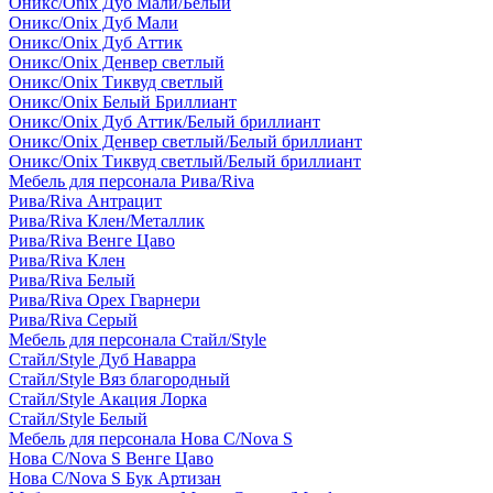
Оникс/Onix Дуб Мали/Белый
Оникс/Onix Дуб Мали
Оникс/Onix Дуб Аттик
Оникс/Onix Денвер светлый
Оникс/Onix Тиквуд светлый
Оникс/Onix Белый Бриллиант
Оникс/Onix Дуб Аттик/Белый бриллиант
Оникс/Onix Денвер светлый/Белый бриллиант
Оникс/Onix Тиквуд светлый/Белый бриллиант
Мебель для персонала Рива/Riva
Рива/Riva Антрацит
Рива/Riva Клен/Металлик
Рива/Riva Венге Цаво
Рива/Riva Клен
Рива/Riva Белый
Рива/Riva Орех Гварнери
Рива/Riva Серый
Мебель для персонала Стайл/Style
Стайл/Style Дуб Наварра
Стайл/Style Вяз благородный
Стайл/Style Акация Лорка
Стайл/Style Белый
Мебель для персонала Нова С/Nova S
Нова С/Nova S Венге Цаво
Нова С/Nova S Бук Артизан