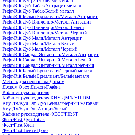
Рифт/Rift Антрацит/Белый металл
Рифт/Rift Дуб Табак/Антрацит металл
Рифт/Rift Дуб Табак/Белый металл
Рифт/Rift Белый Бриллиант/Металл Антрацит
Рифт/Rift Дуб Винченцо/Металл Антрацит
Рифт/Rift Дуб Винченцо/Металл Белый
Рифт/Rift Дуб Винченцо/Металл Черный
Рифт/Rift Дуб Мали/Металл Антрацит
Рифт/Rift Дуб Мали/Металл Белый
Рифт/Rift Дуб Мали/Металл Черный
Рифт/Rift Сандал Янтарный/Металл Антрацит
Рифт/Rift Сандал Янтарный/Металл Белый
Рифт/Rift Сандал Янтарный/Металл Черный
Рифт/Rift Белый Бриллиант/Черный металл
Рифт/Rift Белый Бриллиант/Белый металл
Мебель для персонала Дэском
Дэском Орех Дижон/Графит
Кабинет руководителя
Кабинет руководителя КИУ ДМ/KYU DM
Киу Дм/Kyu Dm Дуб Кендал/Черный матовый
Киу Дм/Kyu Dm Акация/Белый
Кабинет руководителя ФЁСТ/FIRST
Фёст/First Дуб Табак
Фёст/First Клен
Фёст/First Венге Цаво