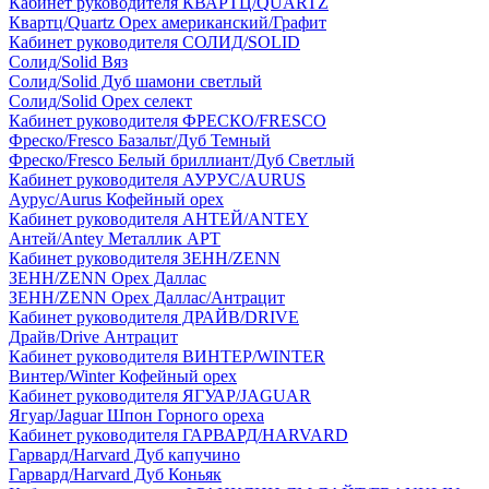
Кабинет руководителя КВАРТЦ/QUARTZ
Квартц/Quartz Орех американский/Графит
Кабинет руководителя СОЛИД/SOLID
Солид/Solid Вяз
Солид/Solid Дуб шамони светлый
Солид/Solid Орех селект
Кабинет руководителя ФРЕСКО/FRESCO
Фреско/Fresco Базальт/Дуб Темный
Фреско/Fresco Белый бриллиант/Дуб Светлый
Кабинет руководителя АУРУС/AURUS
Аурус/Aurus Кофейный орех
Кабинет руководителя АНТЕЙ/ANTEY
Антей/Antey Металлик АРТ
Кабинет руководителя ЗЕНН/ZENN
ЗЕНН/ZENN Орех Даллас
ЗЕНН/ZENN Орех Даллас/Антрацит
Кабинет руководителя ДРАЙВ/DRIVE
Драйв/Drive Антрацит
Кабинет руководителя ВИНТЕР/WINTER
Винтер/Winter Кофейный орех
Кабинет руководителя ЯГУАР/JAGUAR
Ягуар/Jaguar Шпон Горного ореха
Кабинет руководителя ГАРВАРД/HARVARD
Гарвард/Harvard Дуб капучино
Гарвард/Harvard Дуб Коньяк