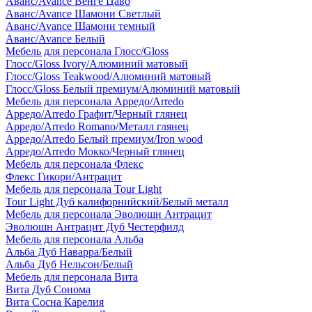
Аванс/Avance Венге Цаво
Аванс/Avance Шамони Светлый
Аванс/Avance Шамони темный
Аванс/Avance Белый
Мебель для персонала Глосс/Gloss
Глосс/Gloss Ivory/Алюминий матовый
Глосс/Gloss Teakwood/Алюминий матовый
Глосс/Gloss Белый премиум/Алюминий матовый
Мебель для персонала Арредо/Arredo
Арредо/Arredo Графит/Черный глянец
Арредо/Arredo Romano/Металл глянец
Арредо/Arredo Белый премиум/Iron wood
Арредо/Arredo Мокко/Черный глянец
Мебель для персонала Флекс
Флекс Гикори/Антрацит
Мебель для персонала Tour Light
Tour Light Дуб калифорнийский/Белый металл
Мебель для персонала Эволюшн Антрацит
Эволюшн Антрацит Дуб Честерфилд
Мебель для персонала Альба
Альба Дуб Наварра/Белый
Альба Дуб Нельсон/Белый
Мебель для персонала Вита
Вита Дуб Сонома
Вита Сосна Карелия