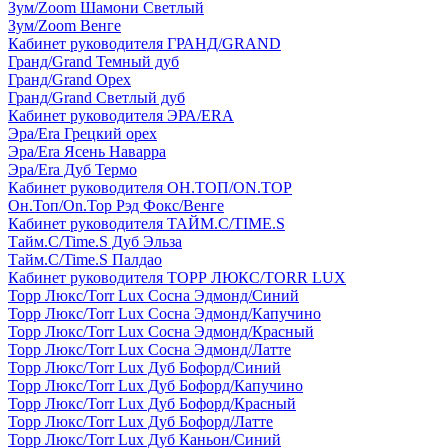
Зум/Zoom Шамони Светлый
Зум/Zoom Венге
Кабинет руководителя ГРАНД/GRAND
Гранд/Grand Темный дуб
Гранд/Grand Орех
Гранд/Grand Светлый дуб
Кабинет руководителя ЭРА/ERA
Эра/Era Грецкий орех
Эра/Era Ясень Наварра
Эра/Era Дуб Термо
Кабинет руководителя ОН.ТОП/ON.TOP
Он.Топ/On.Top Рэд Фокс/Венге
Кабинет руководителя ТАЙМ.С/TIME.S
Тайм.С/Time.S Дуб Эльза
Тайм.С/Time.S Палдао
Кабинет руководителя ТОРР ЛЮКС/TORR LUX
Торр Люкс/Torr Lux Сосна Эдмонд/Синий
Торр Люкс/Torr Lux Сосна Эдмонд/Капучино
Торр Люкс/Torr Lux Сосна Эдмонд/Красный
Торр Люкс/Torr Lux Сосна Эдмонд/Латте
Торр Люкс/Torr Lux Дуб Бофорд/Синий
Торр Люкс/Torr Lux Дуб Бофорд/Капучино
Торр Люкс/Torr Lux Дуб Бофорд/Красный
Торр Люкс/Torr Lux Дуб Бофорд/Латте
Торр Люкс/Torr Lux Дуб Каньон/Синий