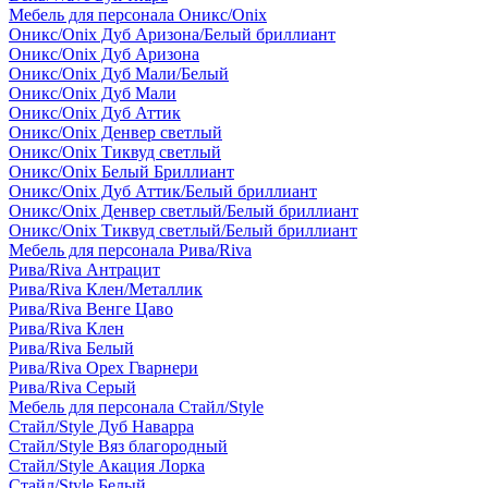
Мебель для персонала Оникс/Onix
Оникс/Onix Дуб Аризона/Белый бриллиант
Оникс/Onix Дуб Аризона
Оникс/Onix Дуб Мали/Белый
Оникс/Onix Дуб Мали
Оникс/Onix Дуб Аттик
Оникс/Onix Денвер светлый
Оникс/Onix Тиквуд светлый
Оникс/Onix Белый Бриллиант
Оникс/Onix Дуб Аттик/Белый бриллиант
Оникс/Onix Денвер светлый/Белый бриллиант
Оникс/Onix Тиквуд светлый/Белый бриллиант
Мебель для персонала Рива/Riva
Рива/Riva Антрацит
Рива/Riva Клен/Металлик
Рива/Riva Венге Цаво
Рива/Riva Клен
Рива/Riva Белый
Рива/Riva Орех Гварнери
Рива/Riva Серый
Мебель для персонала Стайл/Style
Стайл/Style Дуб Наварра
Стайл/Style Вяз благородный
Стайл/Style Акация Лорка
Стайл/Style Белый