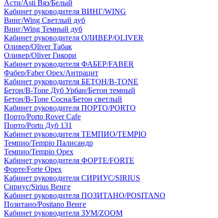
Асти/Asti Вяз/Белый
Кабинет руководителя ВИНГ/WING
Винг/Wing Светлый дуб
Винг/Wing Темный дуб
Кабинет руководителя ОЛИВЕР/OLIVER
Оливер/Oliver Табак
Оливер/Oliver Гикори
Кабинет руководителя ФАБЕР/FABER
Фабер/Faber Орех/Антрацит
Кабинет руководителя БЕТОН/B-TONE
Бетон/B-Tone Дуб Урбан/Бетон темный
Бетон/B-Tone Сосна/Бетон светлый
Кабинет руководителя ПОРТО/PORTO
Порто/Porto Rover Cafe
Порто/Porto Дуб 131
Кабинет руководителя ТЕМПИО/TEMPIO
Темпио/Tempio Палисандр
Темпио/Tempio Орех
Кабинет руководителя ФОРТЕ/FORTE
Форте/Forte Орех
Кабинет руководителя СИРИУС/SIRIUS
Сириус/Sirius Венге
Кабинет руководителя ПОЗИТАНО/POSITANO
Позитано/Positano Венге
Кабинет руководителя ЗУМ/ZOOM