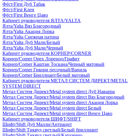
Фёст/First Дуб Табак
Фёст/First Клен
Фёст/First Венге Цаво
Кабинет руководителя ЯЛТА/YALTA
Ялта/Yalta Вяз Благородный
Ялта/Yalta Акация Лорка
Ялта/Yalta Снежная патина
Ялта/Yalta Дуб Мали/Белый
Ялта/Yalta Дуб Мали/Черный
Кабинет руководителя КОРНЕР/CORNER
Корнер/Corner Орех Лоренцо/Графит
Корнер/Corner Каштан Тоскана/Черный матовый
Корнер/Corner Гикори песочный/Ваниль
Корнер/Corner Бриллиант/Белый матовый
Кабинет руководителя МЕТАЛ СИСТЕМ ДИРЕКТ/METAL
SYSTEM DIRECT
Метал Систем Директ/Metal system direct Дуб Наварра
Метал Систем Директ/Metal system direct Вяз Благородный
Метал Систем Директ/Metal system direct Акация Лорка
Метал Систем Директ/Metal system direct Белый
Метал Систем Директ/Metal system direct Венге Цаво
Кабинет руководителя ШИФТ/SHIFT
Шифт/Shift Дуб Малли/Антрацит
Шифт/Shift Тиквуд светлый/Белый бриллиант
Шифт/Shift Тиквуд светлый/Капучино