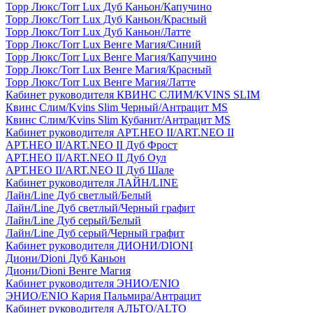
Торр Люкс/Torr Lux Дуб Каньон/Капучино
Торр Люкс/Torr Lux Дуб Каньон/Красный
Торр Люкс/Torr Lux Дуб Каньон/Латте
Торр Люкс/Torr Lux Венге Магия/Синий
Торр Люкс/Torr Lux Венге Магия/Капучино
Торр Люкс/Torr Lux Венге Магия/Красный
Торр Люкс/Torr Lux Венге Магия/Латте
Кабинет руководителя КВИНС СЛИМ/KVINS SLIM
Квинс Слим/Kvins Slim Черный/Антрацит MS
Квинс Слим/Kvins Slim Кубанит/Антрацит MS
Кабинет руководителя АРТ.НЕО II/ART.NEO II
АРТ.НЕО II/ART.NEO II Дуб Фрост
АРТ.НЕО II/ART.NEO II Дуб Оул
АРТ.НЕО II/ART.NEO II Дуб Шале
Кабинет руководителя ЛАЙН/LINE
Лайн/Line Дуб светлый/Белый
Лайн/Line Дуб светлый/Черный графит
Лайн/Line Дуб серый/Белый
Лайн/Line Дуб серый/Черный графит
Кабинет руководителя ДИОНИ/DIONI
Диони/Dioni Дуб Каньон
Диони/Dioni Венге Магия
Кабинет руководителя ЭНИО/ENIO
ЭНИО/ENIO Кария Пальмира/Антрацит
Кабинет руководителя АЛЬТО/ALTO