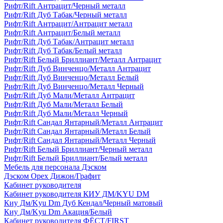
Рифт/Rift Антрацит/Черный металл
Рифт/Rift Дуб Табак/Черный металл
Рифт/Rift Антрацит/Антрацит металл
Рифт/Rift Антрацит/Белый металл
Рифт/Rift Дуб Табак/Антрацит металл
Рифт/Rift Дуб Табак/Белый металл
Рифт/Rift Белый Бриллиант/Металл Антрацит
Рифт/Rift Дуб Винченцо/Металл Антрацит
Рифт/Rift Дуб Винченцо/Металл Белый
Рифт/Rift Дуб Винченцо/Металл Черный
Рифт/Rift Дуб Мали/Металл Антрацит
Рифт/Rift Дуб Мали/Металл Белый
Рифт/Rift Дуб Мали/Металл Черный
Рифт/Rift Сандал Янтарный/Металл Антрацит
Рифт/Rift Сандал Янтарный/Металл Белый
Рифт/Rift Сандал Янтарный/Металл Черный
Рифт/Rift Белый Бриллиант/Черный металл
Рифт/Rift Белый Бриллиант/Белый металл
Мебель для персонала Дэском
Дэском Орех Дижон/Графит
Кабинет руководителя
Кабинет руководителя КИУ ДМ/KYU DM
Киу Дм/Kyu Dm Дуб Кендал/Черный матовый
Киу Дм/Kyu Dm Акация/Белый
Кабинет руководителя ФЁСТ/FIRST