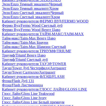
Энзо/Enzo Темный эвкалипт/Черный
Энзо/Enzo Темный эвкалипт/Хром
Энзо/Enzo Светлый эвкалипт/Черный
Энзо/Enzo Светлый эвкалипт/Хром
Кабинет руководителя ФЕРМО ВУД/FERMO WOOD
Фермо Вуд/Fermo Wood Светлый дуб
Фермо Вуд/Fermo Wood Венге Цаво
Кабинет руководителя ТАЙМ-МАКС/TAIM-MAX
Тайм-макс/Taim-Max Венге Цаво
Тайм-макс/Taim-Max Брауни
Тайм-макс/Taim-Max Шамони Светлый
Кабинет руководителя ТРИУМФ/TRIUMF
Триумф/Triumf Венге Цаво
Триумф/Triumf Светлый дуб
Кабинет руководителя ТАУЭР/TOWER
Тауэр/Tower Дуб Честерфилд/Антрацит
Тауэр/Tower Салтилло/Антрацит
Кабинет руководителя ФЛЭШ/FLASH
Флэш/Flash Дуб 131
Флэш/Flash Лиственница
Кабинет руководителя ГЛОСС ЛАЙН/GLOSS LINE
Глосс Лайн/Gloss Line Teakwood
Глосс Лайн/Gloss Line Ivory
Глосс Лайн/Gloss Line Белый премиум