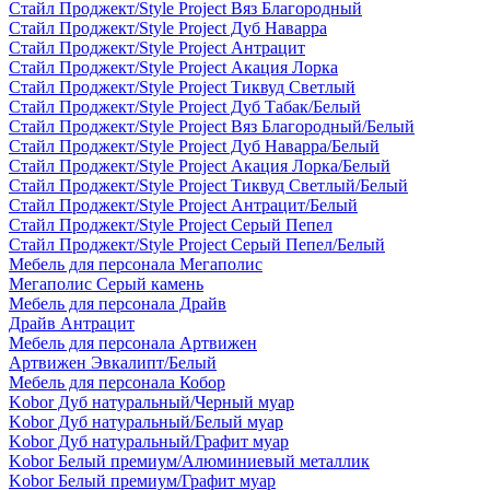
Стайл Проджект/Style Project Вяз Благородный
Стайл Проджект/Style Project Дуб Наварра
Стайл Проджект/Style Project Антрацит
Стайл Проджект/Style Project Акация Лорка
Стайл Проджект/Style Project Тиквуд Светлый
Стайл Проджект/Style Project Дуб Табак/Белый
Стайл Проджект/Style Project Вяз Благородный/Белый
Стайл Проджект/Style Project Дуб Наварра/Белый
Стайл Проджект/Style Project Акация Лорка/Белый
Стайл Проджект/Style Project Тиквуд Светлый/Белый
Стайл Проджект/Style Project Антрацит/Белый
Стайл Проджект/Style Project Серый Пепел
Стайл Проджект/Style Project Серый Пепел/Белый
Мебель для персонала Мегаполис
Мегаполис Серый камень
Мебель для персонала Драйв
Драйв Антрацит
Мебель для персонала Артвижен
Артвижен Эвкалипт/Белый
Мебель для персонала Кобор
Kobor Дуб натуральный/Черный муар
Kobor Дуб натуральный/Белый муар
Kobor Дуб натуральный/Графит муар
Kobor Белый премиум/Алюминиевый металлик
Kobor Белый премиум/Графит муар