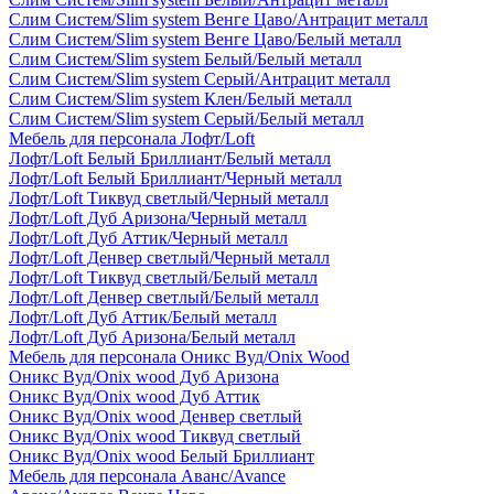
Слим Систем/Slim system Венге Цаво/Антрацит металл
Слим Систем/Slim system Венге Цаво/Белый металл
Слим Систем/Slim system Белый/Белый металл
Слим Систем/Slim system Серый/Антрацит металл
Слим Систем/Slim system Клен/Белый металл
Слим Систем/Slim system Серый/Белый металл
Мебель для персонала Лофт/Loft
Лофт/Loft Белый Бриллиант/Белый металл
Лофт/Loft Белый Бриллиант/Черный металл
Лофт/Loft Тиквуд светлый/Черный металл
Лофт/Loft Дуб Аризона/Черный металл
Лофт/Loft Дуб Аттик/Черный металл
Лофт/Loft Денвер светлый/Черный металл
Лофт/Loft Тиквуд светлый/Белый металл
Лофт/Loft Денвер светлый/Белый металл
Лофт/Loft Дуб Аттик/Белый металл
Лофт/Loft Дуб Аризона/Белый металл
Мебель для персонала Оникс Вуд/Onix Wood
Оникс Вуд/Onix wood Дуб Аризона
Оникс Вуд/Onix wood Дуб Аттик
Оникс Вуд/Onix wood Денвер светлый
Оникс Вуд/Onix wood Тиквуд светлый
Оникс Вуд/Onix wood Белый Бриллиант
Мебель для персонала Аванс/Avance