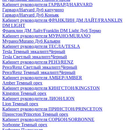
Кабинет руководителя ГАРВАРД/HARVARD
Гарвард/Harvard Дуб капучино
Гарвард/Harvard Дуб Коньяк
Кабинет руководителя ФРАНКЛИН ДМ ЛАЙТ/FRANKLIN
DM LIGHT
Франклин ДМ Лайт/Franklin DM Light Дуб Термо
Кабинет руководителя МУРАНО/MURANO
Мурано/Murano Дуб Кальяри
Кабинет руководителя ТЕСЛА/TESLA
Tesla Темный эвкалипт/Черный
Tesla Светлый эвкалипт/Черный
Кабинет руководителя РЕНЗ/RENZ
Ренз/Renz Светлый эвкалипт/Черный
Ренз/Renz Темный эвкалипт/Черный
Кабинет руководителя АМБЕР/AMBER
Amber Темный орех
Кабинет руководителя КИНГСТОН/KINGSTON
Kingston Темный орех
Кабинет руководителя ЛИОН/LION
Lion Темный орех
Кабинет руководителя ПРИНСТОН/PRINCETON
Принстон/Princeton Темный орех
Кабинет руководителя СОРБОН/SORBONNE
Sorbonne Темный орех
Sorbonne Палисандр