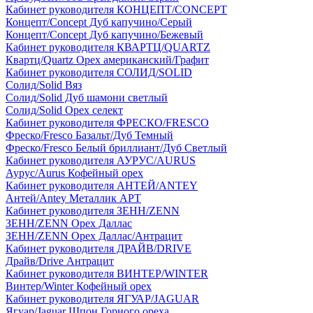
Кабинет руководителя КОНЦЕПТ/CONCEPT
Концепт/Concept Дуб капучино/Серый
Концепт/Concept Дуб капучино/Бежевый
Кабинет руководителя КВАРТЦ/QUARTZ
Квартц/Quartz Орех американский/Графит
Кабинет руководителя СОЛИД/SOLID
Солид/Solid Вяз
Солид/Solid Дуб шамони светлый
Солид/Solid Орех селект
Кабинет руководителя ФРЕСКО/FRESCO
Фреско/Fresco Базальт/Дуб Темный
Фреско/Fresco Белый бриллиант/Дуб Светлый
Кабинет руководителя АУРУС/AURUS
Аурус/Aurus Кофейный орех
Кабинет руководителя АНТЕЙ/ANTEY
Антей/Antey Металлик АРТ
Кабинет руководителя ЗЕНН/ZENN
ЗЕНН/ZENN Орех Даллас
ЗЕНН/ZENN Орех Даллас/Антрацит
Кабинет руководителя ДРАЙВ/DRIVE
Драйв/Drive Антрацит
Кабинет руководителя ВИНТЕР/WINTER
Винтер/Winter Кофейный орех
Кабинет руководителя ЯГУАР/JAGUAR
Ягуар/Jaguar Шпон Горного ореха