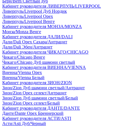
Берн/Bern Светлый дуб
Кабинет руководителя ЛИВЕРПУЛЬ/LIVERPOOL
Ливерпуль/Liverpool Дуб Нордик
Ливерпуль/Liverpool Орех
Ливерпуль/Liverpool Венге
Кабинет руководителя МОНЗА/MONZA
Монза/Monza Венге
Кабинет руководителя ДАЛИ/DALI
Дали/Dali Орех Cахара/Антрацит
Дали/Dali Эбен/Антрацит
Кабинет руководителя ЧИКАГО/CHICAGO
Чикаго/Chicago Венге
Чикаго/Chicago Дуб шамони светлый
Кабинет руководителя ВИЕННА/VIENNA
Виенна/Vienna Орех
Виенна/Vienna Белый
Кабинет руководителя ЗИОН/ZION
Зион/Zion Дуб шамони светлый/Антрацит
Зион/Zion Орех селект/Антрацит
Зион/Zion Дуб шамони светлый/Белый
Зион/Zion Орех селект/Белый
Кабинет руководителя ДАНТЕ/DANTE
Данте/Dante Орех Бреннерский
Кабинет руководителя АСТИ/ASTI
Асти/Asti Дуб/Черный