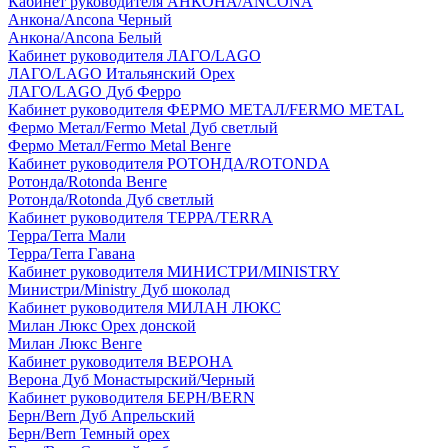
Кабинет руководителя АНКОНА/ANCONA
Анкона/Ancona Черный
Анкона/Ancona Белый
Кабинет руководителя ЛАГО/LAGO
ЛАГО/LAGO Итальянский Орех
ЛАГО/LAGO Дуб Ферро
Кабинет руководителя ФЕРМО МЕТАЛ/FERMO METAL
Фермо Метал/Fermo Metal Дуб светлый
Фермо Метал/Fermo Metal Венге
Кабинет руководителя РОТОНДА/ROTONDA
Ротонда/Rotonda Венге
Ротонда/Rotonda Дуб светлый
Кабинет руководителя ТЕРРА/TERRA
Терра/Terra Мали
Терра/Terra Гавана
Кабинет руководителя МИНИСТРИ/MINISTRY
Министри/Ministry Дуб шоколад
Кабинет руководителя МИЛАН ЛЮКС
Милан Люкс Орех донской
Милан Люкс Венге
Кабинет руководителя ВЕРОНА
Верона Дуб Монастырский/Черный
Кабинет руководителя БЕРН/BERN
Берн/Bern Дуб Апрельский
Берн/Bern Темный орех