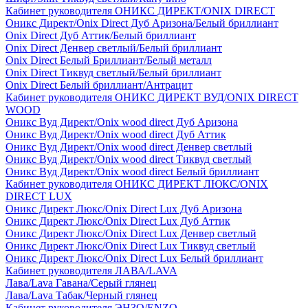
Кабинет руководителя ОНИКС ДИРЕКТ/ONIX DIRECT
Оникс Директ/Onix Direct Дуб Аризона/Белый бриллиант
Onix Direct Дуб Аттик/Белый бриллиант
Onix Direct Денвер светлый/Белый бриллиант
Onix Direct Белый Бриллиант/Белый металл
Onix Direct Тиквуд светлый/Белый бриллиант
Onix Direct Белый бриллиант/Антрацит
Кабинет руководителя ОНИКС ДИРЕКТ ВУД/ONIX DIRECT
WOOD
Оникс Вуд Директ/Onix wood direct Дуб Аризона
Оникс Вуд Директ/Onix wood direct Дуб Аттик
Оникс Вуд Директ/Onix wood direct Денвер светлый
Оникс Вуд Директ/Onix wood direct Тиквуд светлый
Оникс Вуд Директ/Onix wood direct Белый бриллиант
Кабинет руководителя ОНИКС ДИРЕКТ ЛЮКС/ONIX
DIRECT LUX
Оникс Директ Люкс/Onix Direct Lux Дуб Аризона
Оникс Директ Люкс/Onix Direct Lux Дуб Аттик
Оникс Директ Люкс/Onix Direct Lux Денвер светлый
Оникс Директ Люкс/Onix Direct Lux Тиквуд светлый
Оникс Директ Люкс/Onix Direct Lux Белый бриллиант
Кабинет руководителя ЛАВА/LAVA
Лава/Lava Гавана/Серый глянец
Лава/Lava Табак/Черный глянец
Кабинет руководителя ЭНЗО/ENZO