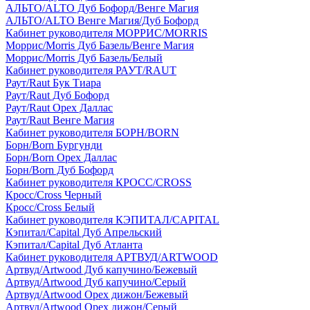
АЛЬТО/ALTO Дуб Бофорд/Венге Магия
АЛЬТО/ALTO Венге Магия/Дуб Бофорд
Кабинет руководителя МОРРИС/MORRIS
Моррис/Morris Дуб Базель/Венге Магия
Моррис/Morris Дуб Базель/Белый
Кабинет руководителя РАУТ/RAUT
Раут/Raut Бук Тиара
Раут/Raut Дуб Бофорд
Раут/Raut Орех Даллас
Раут/Raut Венге Магия
Кабинет руководителя БОРН/BORN
Борн/Born Бургунди
Борн/Born Орех Даллас
Борн/Born Дуб Бофорд
Кабинет руководителя КРОСС/CROSS
Кросс/Cross Черный
Кросс/Cross Белый
Кабинет руководителя КЭПИТАЛ/CAPITAL
Кэпитал/Capital Дуб Апрельский
Кэпитал/Capital Дуб Атланта
Кабинет руководителя АРТВУД/ARTWOOD
Артвуд/Artwood Дуб капучино/Бежевый
Артвуд/Artwood Дуб капучино/Серый
Артвуд/Artwood Орех дижон/Бежевый
Артвуд/Artwood Орех дижон/Серый