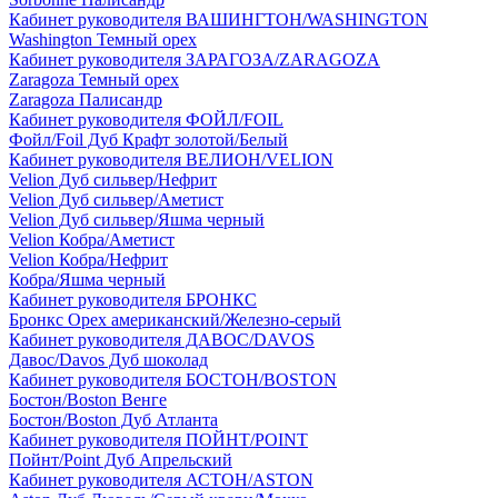
Кабинет руководителя ВАШИНГТОН/WASHINGTON
Washington Темный орех
Кабинет руководителя ЗАРАГОЗА/ZARAGOZA
Zaragoza Темный орех
Zaragoza Палисандр
Кабинет руководителя ФОЙЛ/FOIL
Фойл/Foil Дуб Крафт золотой/Белый
Кабинет руководителя ВЕЛИОН/VELION
Velion Дуб сильвер/Нефрит
Velion Дуб сильвер/Аметист
Velion Дуб сильвер/Яшма черный
Velion Кобра/Аметист
Velion Кобра/Нефрит
Кобра/Яшма черный
Кабинет руководителя БРОНКС
Бронкс Орех американский/Железно-серый
Кабинет руководителя ДАВОС/DAVOS
Давос/Davos Дуб шоколад
Кабинет руководителя БОСТОН/BOSTON
Бостон/Boston Венге
Бостон/Boston Дуб Атланта
Кабинет руководителя ПОЙНТ/POINT
Пойнт/Point Дуб Апрельский
Кабинет руководителя АСТОН/ASTON