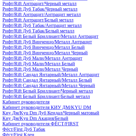
Рифт/Rift Антрацит/Черный металл
Рифт/Rift Дуб Табак/Черный металл
Рифт/Rift Антрацит/Антрацит металл
Рифт/Rift Антрацит/Белый металл
Рифт/Rift Дуб Табак/Антрацит металл
Рифт/Rift Дуб Табак/Белый металл
Рифт/Rift Белый Бриллиант/Металл Антрацит
Рифт/Rift Дуб Винченцо/Металл Антрацит
Рифт/Rift Дуб Винченцо/Металл Белый
Рифт/Rift Дуб Винченцо/Металл Черный
Рифт/Rift Дуб Мали/Металл Антрацит
Рифт/Rift Дуб Мали/Металл Белый
Рифт/Rift Дуб Мали/Металл Черный
Рифт/Rift Сандал Янтарный/Металл Антрацит
Рифт/Rift Сандал Янтарный/Металл Белый
Рифт/Rift Сандал Янтарный/Металл Черный
Рифт/Rift Белый Бриллиант/Черный металл
Рифт/Rift Белый Бриллиант/Белый металл
Кабинет руководителя
Кабинет руководителя КИУ ДМ/KYU DM
Киу Дм/Kyu Dm Дуб Кендал/Черный матовый
Киу Дм/Kyu Dm Акация/Белый
Кабинет руководителя ФЁСТ/FIRST
Фёст/First Дуб Табак
Фёст/First Клен