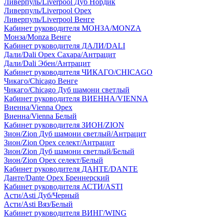
Ливерпуль/Liverpool Дуб Нордик
Ливерпуль/Liverpool Орех
Ливерпуль/Liverpool Венге
Кабинет руководителя МОНЗА/MONZA
Монза/Monza Венге
Кабинет руководителя ДАЛИ/DALI
Дали/Dali Орех Cахара/Антрацит
Дали/Dali Эбен/Антрацит
Кабинет руководителя ЧИКАГО/CHICAGO
Чикаго/Chicago Венге
Чикаго/Chicago Дуб шамони светлый
Кабинет руководителя ВИЕННА/VIENNA
Виенна/Vienna Орех
Виенна/Vienna Белый
Кабинет руководителя ЗИОН/ZION
Зион/Zion Дуб шамони светлый/Антрацит
Зион/Zion Орех селект/Антрацит
Зион/Zion Дуб шамони светлый/Белый
Зион/Zion Орех селект/Белый
Кабинет руководителя ДАНТЕ/DANTE
Данте/Dante Орех Бреннерский
Кабинет руководителя АСТИ/ASTI
Асти/Asti Дуб/Черный
Асти/Asti Вяз/Белый
Кабинет руководителя ВИНГ/WING