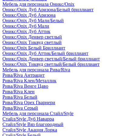
Мебель для персонала Оникс/Onix
Оникс/Onix Дуб Аризона/Белый бриллиант
Оникс/Onix Дуб Аризона
Оникс/Onix Дуб Мали/Белый
Оникс/Onix Дуб Мали
Оникс/Onix Дуб Аттик
Оникс/Onix Денвер светлый
Оникс/Onix Тиквуд светлый
Оникс/Onix Белый Бриллиант
Оникс/Onix Дуб Аттик/Белый бриллиант
Оникс/Onix Денвер светлый/Белый бриллиант
Оникс/Onix Тиквуд светлый/Белый бриллиант
Мебель для персонала Рива/Riva
Рива/Riva Антрацит
Рива/Riva Клен/Металлик
Рива/Riva Венге Цаво
Рива/Riva Клен
Рива/Riva Белый
Рива/Riva Орех Гварнери
Рива/Riva Серый
Мебель для персонала Стайл/Style
Стайл/Style Дуб Наварра
Стайл/Style Вяз благородный
Стайл/Style Акация Лорка
Стайл/Style Белый