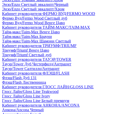
Энзо/Enzo Светлый эвкалипт/Черный
Энзо/Enzo Светлый эвкалипт/Хром
Кабинет руководителя ФЕРМО ВУД/FERMO WOOD
Фермо Вуд/Fermo Wood Светлый дуб
Фермо Вуд/Fermo Wood Венге Цаво
Кабинет руководителя ТАЙМ-МАКС/TAIM-MAX
Тайм-макс/Taim-Max Венге Цаво
Тайм-макс/Taim-Max Брауни
Тайм-макс/Taim-Max Шамони Светлый
Кабинет руководителя ТРИУМФ/TRIUMF
Триумф/Triumf Венге Цаво
Триумф/Triumf Светлый дуб
Кабинет руководителя ТАУЭР/TOWER
Тауэр/Tower Дуб Честерфилд/Антрацит
Тауэр/Tower Салтилло/Антрацит
Кабинет руководителя ФЛЭШ/FLASH
Флэш/Flash Дуб 131
Флэш/Flash Лиственница
Кабинет руководителя ГЛОСС ЛАЙН/GLOSS LINE
Глосс Лайн/Gloss Line Teakwood
Глосс Лайн/Gloss Line Ivory
Глосс Лайн/Gloss Line Белый премиум
Кабинет руководителя АНКОНА/ANCONA
Анкона/Ancona Черный