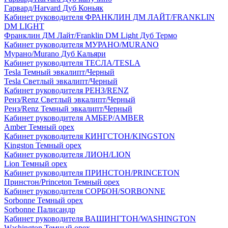
Гарвард/Harvard Дуб Коньяк
Кабинет руководителя ФРАНКЛИН ДМ ЛАЙТ/FRANKLIN
DM LIGHT
Франклин ДМ Лайт/Franklin DM Light Дуб Термо
Кабинет руководителя МУРАНО/MURANO
Мурано/Murano Дуб Кальяри
Кабинет руководителя ТЕСЛА/TESLA
Tesla Темный эвкалипт/Черный
Tesla Светлый эвкалипт/Черный
Кабинет руководителя РЕНЗ/RENZ
Ренз/Renz Светлый эвкалипт/Черный
Ренз/Renz Темный эвкалипт/Черный
Кабинет руководителя АМБЕР/AMBER
Amber Темный орех
Кабинет руководителя КИНГСТОН/KINGSTON
Kingston Темный орех
Кабинет руководителя ЛИОН/LION
Lion Темный орех
Кабинет руководителя ПРИНСТОН/PRINCETON
Принстон/Princeton Темный орех
Кабинет руководителя СОРБОН/SORBONNE
Sorbonne Темный орех
Sorbonne Палисандр
Кабинет руководителя ВАШИНГТОН/WASHINGTON
Washington Темный орех