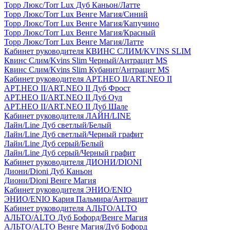
Торр Люкс/Torr Lux Дуб Каньон/Латте
Торр Люкс/Torr Lux Венге Магия/Синий
Торр Люкс/Torr Lux Венге Магия/Капучино
Торр Люкс/Torr Lux Венге Магия/Красный
Торр Люкс/Torr Lux Венге Магия/Латте
Кабинет руководителя КВИНС СЛИМ/KVINS SLIM
Квинс Слим/Kvins Slim Черный/Антрацит MS
Квинс Слим/Kvins Slim Кубанит/Антрацит MS
Кабинет руководителя АРТ.НЕО II/ART.NEO II
АРТ.НЕО II/ART.NEO II Дуб Фрост
АРТ.НЕО II/ART.NEO II Дуб Оул
АРТ.НЕО II/ART.NEO II Дуб Шале
Кабинет руководителя ЛАЙН/LINE
Лайн/Line Дуб светлый/Белый
Лайн/Line Дуб светлый/Черный графит
Лайн/Line Дуб серый/Белый
Лайн/Line Дуб серый/Черный графит
Кабинет руководителя ДИОНИ/DIONI
Диони/Dioni Дуб Каньон
Диони/Dioni Венге Магия
Кабинет руководителя ЭНИО/ENIO
ЭНИО/ENIO Кария Пальмира/Антрацит
Кабинет руководителя АЛЬТО/ALTO
АЛЬТО/ALTO Дуб Бофорд/Венге Магия
АЛЬТО/ALTO Венге Магия/Дуб Бофорд