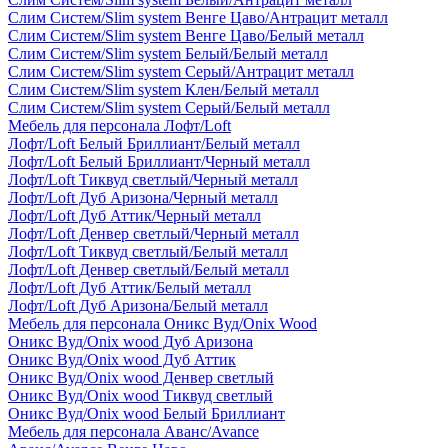
Слим Систем/Slim system Венге Цаво/Антрацит металл
Слим Систем/Slim system Венге Цаво/Белый металл
Слим Систем/Slim system Белый/Белый металл
Слим Систем/Slim system Серый/Антрацит металл
Слим Систем/Slim system Клен/Белый металл
Слим Систем/Slim system Серый/Белый металл
Мебель для персонала Лофт/Loft
Лофт/Loft Белый Бриллиант/Белый металл
Лофт/Loft Белый Бриллиант/Черный металл
Лофт/Loft Тиквуд светлый/Черный металл
Лофт/Loft Дуб Аризона/Черный металл
Лофт/Loft Дуб Аттик/Черный металл
Лофт/Loft Денвер светлый/Черный металл
Лофт/Loft Тиквуд светлый/Белый металл
Лофт/Loft Денвер светлый/Белый металл
Лофт/Loft Дуб Аттик/Белый металл
Лофт/Loft Дуб Аризона/Белый металл
Мебель для персонала Оникс Вуд/Onix Wood
Оникс Вуд/Onix wood Дуб Аризона
Оникс Вуд/Onix wood Дуб Аттик
Оникс Вуд/Onix wood Денвер светлый
Оникс Вуд/Onix wood Тиквуд светлый
Оникс Вуд/Onix wood Белый Бриллиант
Мебель для персонала Аванс/Avance