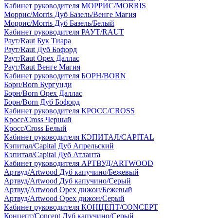
Кабинет руководителя МОРРИС/MORRIS
Моррис/Morris Дуб Базель/Венге Магия
Моррис/Morris Дуб Базель/Белый
Кабинет руководителя РАУТ/RAUT
Раут/Raut Бук Тиара
Раут/Raut Дуб Бофорд
Раут/Raut Орех Даллас
Раут/Raut Венге Магия
Кабинет руководителя БОРН/BORN
Борн/Born Бургунди
Борн/Born Орех Даллас
Борн/Born Дуб Бофорд
Кабинет руководителя КРОСС/CROSS
Кросс/Cross Черный
Кросс/Cross Белый
Кабинет руководителя КЭПИТАЛ/CAPITAL
Кэпитал/Capital Дуб Апрельский
Кэпитал/Capital Дуб Атланта
Кабинет руководителя АРТВУД/ARTWOOD
Артвуд/Artwood Дуб капучино/Бежевый
Артвуд/Artwood Дуб капучино/Серый
Артвуд/Artwood Орех дижон/Бежевый
Артвуд/Artwood Орех дижон/Серый
Кабинет руководителя КОНЦЕПТ/CONCEPT
Концепт/Concept Дуб капучино/Серый