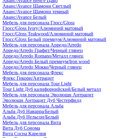
Аванс/Avance Венге Цаво
Аванс/Avance Шамони Светлый
Аванс/Avance Шамони темный
Аванс/Avance Белый
Мебель для персонала Глосс/Gloss
Глосс/Gloss Ivory/Алюминий матовый
Глосс/Gloss Teakwood/Алюминий матовый
Глосс/Gloss Белый премиум/Алюминий матовый
Мебель для персонала Арредо/Arredo
Арредо/Arredo Графит/Черный глянец
Арредо/Arredo Romano/Металл глянец
Арредо/Arredo Белый премиум/Iron wood
Арредо/Arredo Мокко/Черный глянец
Мебель для персонала Флекс
Флекс Гикори/Антрацит
Мебель для персонала Tour Light
Tour Light Дуб калифорнийский/Белый металл
Мебель для персонала Эволюшн Антрацит
Эволюшн Антрацит Дуб Честерфилд
Мебель для персонала Альба
Альба Дуб Наварра/Белый
Альба Дуб Нельсон/Белый
Мебель для персонала Вита
Вита Дуб Сонома
Вита Сосна Карелия