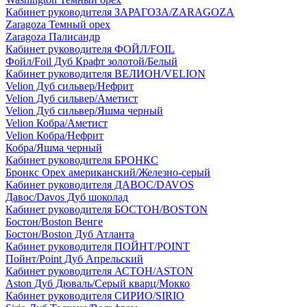
Кабинет руководителя ЗАРАГОЗА/ZARAGOZA
Zaragoza Темный орех
Zaragoza Палисандр
Кабинет руководителя ФОЙЛ/FOIL
Фойл/Foil Дуб Крафт золотой/Белый
Кабинет руководителя ВЕЛИОН/VELION
Velion Дуб сильвер/Нефрит
Velion Дуб сильвер/Аметист
Velion Дуб сильвер/Яшма черный
Velion Кобра/Аметист
Velion Кобра/Нефрит
Кобра/Яшма черный
Кабинет руководителя БРОНКС
Бронкс Орех американский/Железно-серый
Кабинет руководителя ДАВОС/DAVOS
Давос/Davos Дуб шоколад
Кабинет руководителя БОСТОН/BOSTON
Бостон/Boston Венге
Бостон/Boston Дуб Атланта
Кабинет руководителя ПОЙНТ/POINT
Пойнт/Point Дуб Апрельский
Кабинет руководителя АСТОН/ASTON
Aston Дуб Дюваль/Серый кварц/Мокко
Кабинет руководителя СИРИО/SIRIO