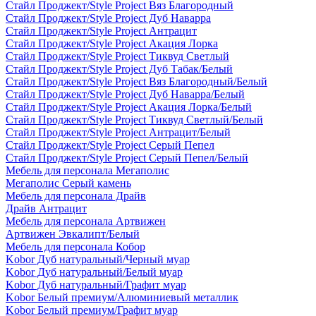
Стайл Проджект/Style Project Вяз Благородный
Стайл Проджект/Style Project Дуб Наварра
Стайл Проджект/Style Project Антрацит
Стайл Проджект/Style Project Акация Лорка
Стайл Проджект/Style Project Тиквуд Светлый
Стайл Проджект/Style Project Дуб Табак/Белый
Стайл Проджект/Style Project Вяз Благородный/Белый
Стайл Проджект/Style Project Дуб Наварра/Белый
Стайл Проджект/Style Project Акация Лорка/Белый
Стайл Проджект/Style Project Тиквуд Светлый/Белый
Стайл Проджект/Style Project Антрацит/Белый
Стайл Проджект/Style Project Серый Пепел
Стайл Проджект/Style Project Серый Пепел/Белый
Мебель для персонала Мегаполис
Мегаполис Серый камень
Мебель для персонала Драйв
Драйв Антрацит
Мебель для персонала Артвижен
Артвижен Эвкалипт/Белый
Мебель для персонала Кобор
Kobor Дуб натуральный/Черный муар
Kobor Дуб натуральный/Белый муар
Kobor Дуб натуральный/Графит муар
Kobor Белый премиум/Алюминиевый металлик
Kobor Белый премиум/Графит муар