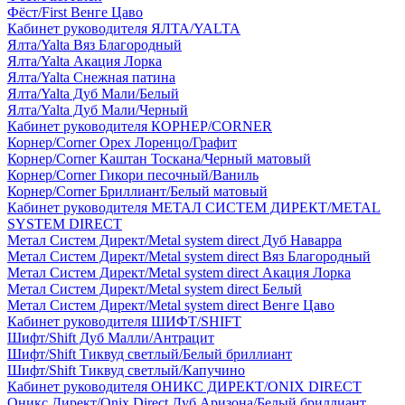
Фёст/First Венге Цаво
Кабинет руководителя ЯЛТА/YALTA
Ялта/Yalta Вяз Благородный
Ялта/Yalta Акация Лорка
Ялта/Yalta Снежная патина
Ялта/Yalta Дуб Мали/Белый
Ялта/Yalta Дуб Мали/Черный
Кабинет руководителя КОРНЕР/CORNER
Корнер/Corner Орех Лоренцо/Графит
Корнер/Corner Каштан Тоскана/Черный матовый
Корнер/Corner Гикори песочный/Ваниль
Корнер/Corner Бриллиант/Белый матовый
Кабинет руководителя МЕТАЛ СИСТЕМ ДИРЕКТ/METAL
SYSTEM DIRECT
Метал Систем Директ/Metal system direct Дуб Наварра
Метал Систем Директ/Metal system direct Вяз Благородный
Метал Систем Директ/Metal system direct Акация Лорка
Метал Систем Директ/Metal system direct Белый
Метал Систем Директ/Metal system direct Венге Цаво
Кабинет руководителя ШИФТ/SHIFT
Шифт/Shift Дуб Малли/Антрацит
Шифт/Shift Тиквуд светлый/Белый бриллиант
Шифт/Shift Тиквуд светлый/Капучино
Кабинет руководителя ОНИКС ДИРЕКТ/ONIX DIRECT
Оникс Директ/Onix Direct Дуб Аризона/Белый бриллиант