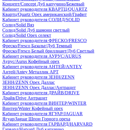
Концепт/Concept Дуб капучино/Бежевый
Кабинет руководителя КВАРТЦ/QUARTZ
Квартц/Quartz Орех американский/Графит
Кабинет руководителя СОЛИД/SOLID
Солид/Solid Вяз
Солид/Solid Дуб шамони светлый
Солид/Solid Орех селект
Кабинет руководителя ФРЕСКО/FRESCO
Фреско/Fresco Базальт/Дуб Темный
Фреско/Fresco Белый бриллиант/Дуб Светлый
Кабинет руководителя АУРУС/AURUS
Аурус/Aurus Кофейный орех
Кабинет руководителя АНТЕЙ/ANTEY
Антей/Antey Металлик АРТ
Кабинет руководителя ЗЕНН/ZENN
ЗЕНН/ZENN Орех Даллас
ЗЕНН/ZENN Орех Даллас/Антрацит
Кабинет руководителя ДРАЙВ/DRIVE
Драйв/Drive Антрацит
Кабинет руководителя ВИНТЕР/WINTER
Винтер/Winter Кофейный орех
Кабинет руководителя ЯГУАР/JAGUAR
Ягуар/Jaguar Шпон Горного ореха
Кабинет руководителя ГАРВАРД/HARVARD
Гарвард/Harvard Дуб капучино