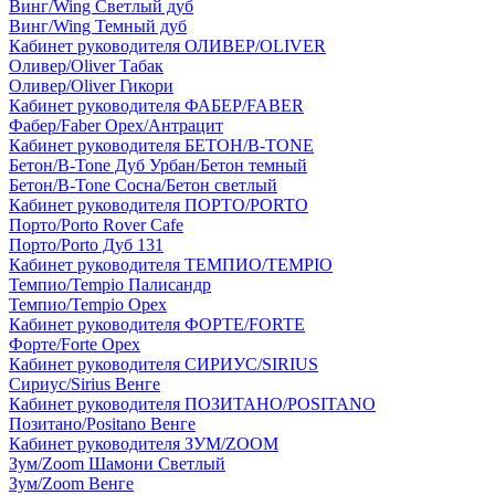
Винг/Wing Светлый дуб
Винг/Wing Темный дуб
Кабинет руководителя ОЛИВЕР/OLIVER
Оливер/Oliver Табак
Оливер/Oliver Гикори
Кабинет руководителя ФАБЕР/FABER
Фабер/Faber Орех/Антрацит
Кабинет руководителя БЕТОН/B-TONE
Бетон/B-Tone Дуб Урбан/Бетон темный
Бетон/B-Tone Сосна/Бетон светлый
Кабинет руководителя ПОРТО/PORTO
Порто/Porto Rover Cafe
Порто/Porto Дуб 131
Кабинет руководителя ТЕМПИО/TEMPIO
Темпио/Tempio Палисандр
Темпио/Tempio Орех
Кабинет руководителя ФОРТЕ/FORTE
Форте/Forte Орех
Кабинет руководителя СИРИУС/SIRIUS
Сириус/Sirius Венге
Кабинет руководителя ПОЗИТАНО/POSITANO
Позитано/Positano Венге
Кабинет руководителя ЗУМ/ZOOM
Зум/Zoom Шамони Светлый
Зум/Zoom Венге