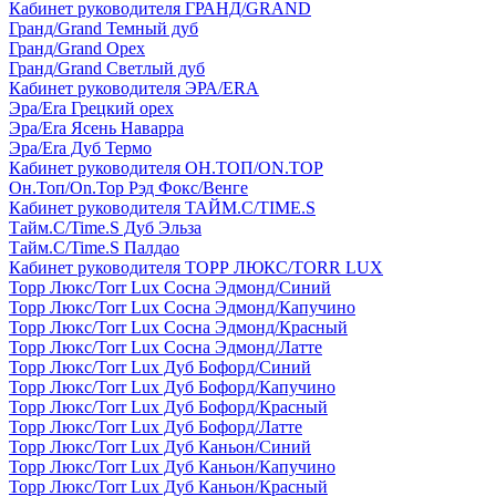
Кабинет руководителя ГРАНД/GRAND
Гранд/Grand Темный дуб
Гранд/Grand Орех
Гранд/Grand Светлый дуб
Кабинет руководителя ЭРА/ERA
Эра/Era Грецкий орех
Эра/Era Ясень Наварра
Эра/Era Дуб Термо
Кабинет руководителя ОН.ТОП/ON.TOP
Он.Топ/On.Top Рэд Фокс/Венге
Кабинет руководителя ТАЙМ.С/TIME.S
Тайм.С/Time.S Дуб Эльза
Тайм.С/Time.S Палдао
Кабинет руководителя ТОРР ЛЮКС/TORR LUX
Торр Люкс/Torr Lux Сосна Эдмонд/Синий
Торр Люкс/Torr Lux Сосна Эдмонд/Капучино
Торр Люкс/Torr Lux Сосна Эдмонд/Красный
Торр Люкс/Torr Lux Сосна Эдмонд/Латте
Торр Люкс/Torr Lux Дуб Бофорд/Синий
Торр Люкс/Torr Lux Дуб Бофорд/Капучино
Торр Люкс/Torr Lux Дуб Бофорд/Красный
Торр Люкс/Torr Lux Дуб Бофорд/Латте
Торр Люкс/Torr Lux Дуб Каньон/Синий
Торр Люкс/Torr Lux Дуб Каньон/Капучино
Торр Люкс/Torr Lux Дуб Каньон/Красный