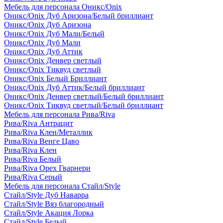
Мебель для персонала Оникс/Onix
Оникс/Onix Дуб Аризона/Белый бриллиант
Оникс/Onix Дуб Аризона
Оникс/Onix Дуб Мали/Белый
Оникс/Onix Дуб Мали
Оникс/Onix Дуб Аттик
Оникс/Onix Денвер светлый
Оникс/Onix Тиквуд светлый
Оникс/Onix Белый Бриллиант
Оникс/Onix Дуб Аттик/Белый бриллиант
Оникс/Onix Денвер светлый/Белый бриллиант
Оникс/Onix Тиквуд светлый/Белый бриллиант
Мебель для персонала Рива/Riva
Рива/Riva Антрацит
Рива/Riva Клен/Металлик
Рива/Riva Венге Цаво
Рива/Riva Клен
Рива/Riva Белый
Рива/Riva Орех Гварнери
Рива/Riva Серый
Мебель для персонала Стайл/Style
Стайл/Style Дуб Наварра
Стайл/Style Вяз благородный
Стайл/Style Акация Лорка
Стайл/Style Белый