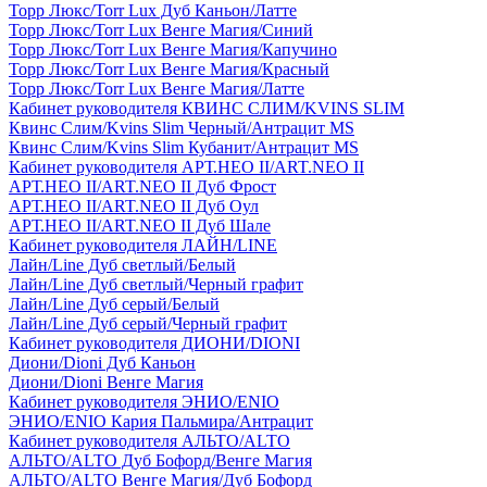
Торр Люкс/Torr Lux Дуб Каньон/Латте
Торр Люкс/Torr Lux Венге Магия/Синий
Торр Люкс/Torr Lux Венге Магия/Капучино
Торр Люкс/Torr Lux Венге Магия/Красный
Торр Люкс/Torr Lux Венге Магия/Латте
Кабинет руководителя КВИНС СЛИМ/KVINS SLIM
Квинс Слим/Kvins Slim Черный/Антрацит MS
Квинс Слим/Kvins Slim Кубанит/Антрацит MS
Кабинет руководителя АРТ.НЕО II/ART.NEO II
АРТ.НЕО II/ART.NEO II Дуб Фрост
АРТ.НЕО II/ART.NEO II Дуб Оул
АРТ.НЕО II/ART.NEO II Дуб Шале
Кабинет руководителя ЛАЙН/LINE
Лайн/Line Дуб светлый/Белый
Лайн/Line Дуб светлый/Черный графит
Лайн/Line Дуб серый/Белый
Лайн/Line Дуб серый/Черный графит
Кабинет руководителя ДИОНИ/DIONI
Диони/Dioni Дуб Каньон
Диони/Dioni Венге Магия
Кабинет руководителя ЭНИО/ENIO
ЭНИО/ENIO Кария Пальмира/Антрацит
Кабинет руководителя АЛЬТО/ALTO
АЛЬТО/ALTO Дуб Бофорд/Венге Магия
АЛЬТО/ALTO Венге Магия/Дуб Бофорд