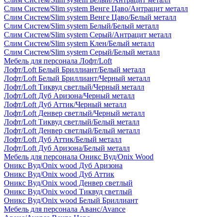
Слим Систем/Slim system Венге Цаво/Антрацит металл
Слим Систем/Slim system Венге Цаво/Белый металл
Слим Систем/Slim system Белый/Белый металл
Слим Систем/Slim system Серый/Антрацит металл
Слим Систем/Slim system Клен/Белый металл
Слим Систем/Slim system Серый/Белый металл
Мебель для персонала Лофт/Loft
Лофт/Loft Белый Бриллиант/Белый металл
Лофт/Loft Белый Бриллиант/Черный металл
Лофт/Loft Тиквуд светлый/Черный металл
Лофт/Loft Дуб Аризона/Черный металл
Лофт/Loft Дуб Аттик/Черный металл
Лофт/Loft Денвер светлый/Черный металл
Лофт/Loft Тиквуд светлый/Белый металл
Лофт/Loft Денвер светлый/Белый металл
Лофт/Loft Дуб Аттик/Белый металл
Лофт/Loft Дуб Аризона/Белый металл
Мебель для персонала Оникс Вуд/Onix Wood
Оникс Вуд/Onix wood Дуб Аризона
Оникс Вуд/Onix wood Дуб Аттик
Оникс Вуд/Onix wood Денвер светлый
Оникс Вуд/Onix wood Тиквуд светлый
Оникс Вуд/Onix wood Белый Бриллиант
Мебель для персонала Аванс/Avance