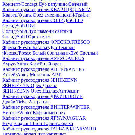
Концепт/Concept Дуб капучино/Бежевый
Кабинет руководителя КВАРТЦ/QUARTZ
Квартц/Quartz Орех американский/Графит
Кабинет руководителя СОЛИД/SOLID
Солид/Solid Вяз
Солид/Solid Дуб шамони светлый
Солид/Solid Орех селект
Кабинет руководителя ФРЕСКО/FRESCO
Фреско/Fresco Базальт/Дуб Темный
Фреско/Fresco Белый бриллиант/Дуб Светлый
Кабинет руководителя АУРУС/AURUS
Аурус/Aurus Кофейный орех
Кабинет руководителя АНТЕЙ/ANTEY
Антей/Antey Металлик АРТ
Кабинет руководителя ЗЕНН/ZENN
ЗЕНН/ZENN Орех Даллас
ЗЕНН/ZENN Орех Даллас/Антрацит
Кабинет руководителя ДРАЙВ/DRIVE
Драйв/Drive Антрацит
Кабинет руководителя ВИНТЕР/WINTER
Винтер/Winter Кофейный орех
Кабинет руководителя ЯГУАР/JAGUAR
Ягуар/Jaguar Шпон Горного ореха
Кабинет руководителя ГАРВАРД/HARVARD
Гарвард/Harvard Дуб капучино