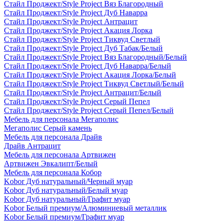
Стайл Проджект/Style Project Вяз Благородный
Стайл Проджект/Style Project Дуб Наварра
Стайл Проджект/Style Project Антрацит
Стайл Проджект/Style Project Акация Лорка
Стайл Проджект/Style Project Тиквуд Светлый
Стайл Проджект/Style Project Дуб Табак/Белый
Стайл Проджект/Style Project Вяз Благородный/Белый
Стайл Проджект/Style Project Дуб Наварра/Белый
Стайл Проджект/Style Project Акация Лорка/Белый
Стайл Проджект/Style Project Тиквуд Светлый/Белый
Стайл Проджект/Style Project Антрацит/Белый
Стайл Проджект/Style Project Серый Пепел
Стайл Проджект/Style Project Серый Пепел/Белый
Мебель для персонала Мегаполис
Мегаполис Серый камень
Мебель для персонала Драйв
Драйв Антрацит
Мебель для персонала Артвижен
Артвижен Эвкалипт/Белый
Мебель для персонала Кобор
Kobor Дуб натуральный/Черный муар
Kobor Дуб натуральный/Белый муар
Kobor Дуб натуральный/Графит муар
Kobor Белый премиум/Алюминиевый металлик
Kobor Белый премиум/Графит муар