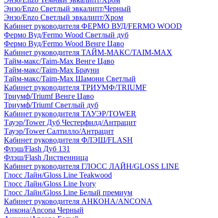
Энзо/Enzo Светлый эвкалипт/Черный
Энзо/Enzo Светлый эвкалипт/Хром
Кабинет руководителя ФЕРМО ВУД/FERMO WOOD
Фермо Вуд/Fermo Wood Светлый дуб
Фермо Вуд/Fermo Wood Венге Цаво
Кабинет руководителя ТАЙМ-МАКС/TAIM-MAX
Тайм-макс/Taim-Max Венге Цаво
Тайм-макс/Taim-Max Брауни
Тайм-макс/Taim-Max Шамони Светлый
Кабинет руководителя ТРИУМФ/TRIUMF
Триумф/Triumf Венге Цаво
Триумф/Triumf Светлый дуб
Кабинет руководителя ТАУЭР/TOWER
Тауэр/Tower Дуб Честерфилд/Антрацит
Тауэр/Tower Салтилло/Антрацит
Кабинет руководителя ФЛЭШ/FLASH
Флэш/Flash Дуб 131
Флэш/Flash Лиственница
Кабинет руководителя ГЛОСС ЛАЙН/GLOSS LINE
Глосс Лайн/Gloss Line Teakwood
Глосс Лайн/Gloss Line Ivory
Глосс Лайн/Gloss Line Белый премиум
Кабинет руководителя АНКОНА/ANCONA
Анкона/Ancona Черный