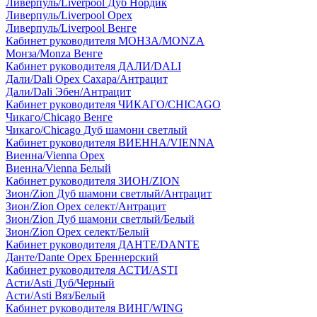
Ливерпуль/Liverpool Дуб Нордик
Ливерпуль/Liverpool Орех
Ливерпуль/Liverpool Венге
Кабинет руководителя МОНЗА/MONZA
Монза/Monza Венге
Кабинет руководителя ДАЛИ/DALI
Дали/Dali Орех Cахара/Антрацит
Дали/Dali Эбен/Антрацит
Кабинет руководителя ЧИКАГО/CHICAGO
Чикаго/Chicago Венге
Чикаго/Chicago Дуб шамони светлый
Кабинет руководителя ВИЕННА/VIENNA
Виенна/Vienna Орех
Виенна/Vienna Белый
Кабинет руководителя ЗИОН/ZION
Зион/Zion Дуб шамони светлый/Антрацит
Зион/Zion Орех селект/Антрацит
Зион/Zion Дуб шамони светлый/Белый
Зион/Zion Орех селект/Белый
Кабинет руководителя ДАНТЕ/DANTE
Данте/Dante Орех Бреннерский
Кабинет руководителя АСТИ/ASTI
Асти/Asti Дуб/Черный
Асти/Asti Вяз/Белый
Кабинет руководителя ВИНГ/WING