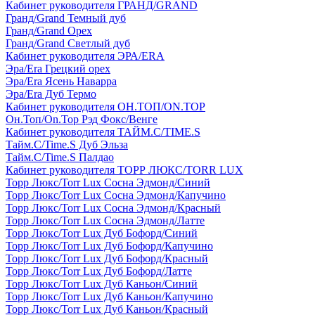
Кабинет руководителя ГРАНД/GRAND
Гранд/Grand Темный дуб
Гранд/Grand Орех
Гранд/Grand Светлый дуб
Кабинет руководителя ЭРА/ERA
Эра/Era Грецкий орех
Эра/Era Ясень Наварра
Эра/Era Дуб Термо
Кабинет руководителя ОН.ТОП/ON.TOP
Он.Топ/On.Top Рэд Фокс/Венге
Кабинет руководителя ТАЙМ.С/TIME.S
Тайм.С/Time.S Дуб Эльза
Тайм.С/Time.S Палдао
Кабинет руководителя ТОРР ЛЮКС/TORR LUX
Торр Люкс/Torr Lux Сосна Эдмонд/Синий
Торр Люкс/Torr Lux Сосна Эдмонд/Капучино
Торр Люкс/Torr Lux Сосна Эдмонд/Красный
Торр Люкс/Torr Lux Сосна Эдмонд/Латте
Торр Люкс/Torr Lux Дуб Бофорд/Синий
Торр Люкс/Torr Lux Дуб Бофорд/Капучино
Торр Люкс/Torr Lux Дуб Бофорд/Красный
Торр Люкс/Torr Lux Дуб Бофорд/Латте
Торр Люкс/Torr Lux Дуб Каньон/Синий
Торр Люкс/Torr Lux Дуб Каньон/Капучино
Торр Люкс/Torr Lux Дуб Каньон/Красный