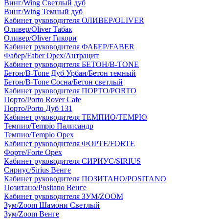
Винг/Wing Светлый дуб
Винг/Wing Темный дуб
Кабинет руководителя ОЛИВЕР/OLIVER
Оливер/Oliver Табак
Оливер/Oliver Гикори
Кабинет руководителя ФАБЕР/FABER
Фабер/Faber Орех/Антрацит
Кабинет руководителя БЕТОН/B-TONE
Бетон/B-Tone Дуб Урбан/Бетон темный
Бетон/B-Tone Сосна/Бетон светлый
Кабинет руководителя ПОРТО/PORTO
Порто/Porto Rover Cafe
Порто/Porto Дуб 131
Кабинет руководителя ТЕМПИО/TEMPIO
Темпио/Tempio Палисандр
Темпио/Tempio Орех
Кабинет руководителя ФОРТЕ/FORTE
Форте/Forte Орех
Кабинет руководителя СИРИУС/SIRIUS
Сириус/Sirius Венге
Кабинет руководителя ПОЗИТАНО/POSITANO
Позитано/Positano Венге
Кабинет руководителя ЗУМ/ZOOM
Зум/Zoom Шамони Светлый
Зум/Zoom Венге