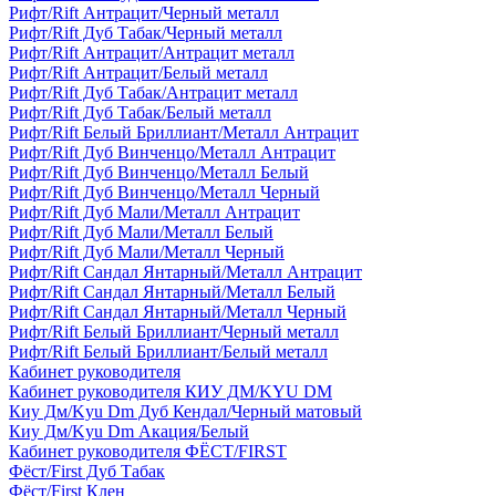
Рифт/Rift Антрацит/Черный металл
Рифт/Rift Дуб Табак/Черный металл
Рифт/Rift Антрацит/Антрацит металл
Рифт/Rift Антрацит/Белый металл
Рифт/Rift Дуб Табак/Антрацит металл
Рифт/Rift Дуб Табак/Белый металл
Рифт/Rift Белый Бриллиант/Металл Антрацит
Рифт/Rift Дуб Винченцо/Металл Антрацит
Рифт/Rift Дуб Винченцо/Металл Белый
Рифт/Rift Дуб Винченцо/Металл Черный
Рифт/Rift Дуб Мали/Металл Антрацит
Рифт/Rift Дуб Мали/Металл Белый
Рифт/Rift Дуб Мали/Металл Черный
Рифт/Rift Сандал Янтарный/Металл Антрацит
Рифт/Rift Сандал Янтарный/Металл Белый
Рифт/Rift Сандал Янтарный/Металл Черный
Рифт/Rift Белый Бриллиант/Черный металл
Рифт/Rift Белый Бриллиант/Белый металл
Кабинет руководителя
Кабинет руководителя КИУ ДМ/KYU DM
Киу Дм/Kyu Dm Дуб Кендал/Черный матовый
Киу Дм/Kyu Dm Акация/Белый
Кабинет руководителя ФЁСТ/FIRST
Фёст/First Дуб Табак
Фёст/First Клен