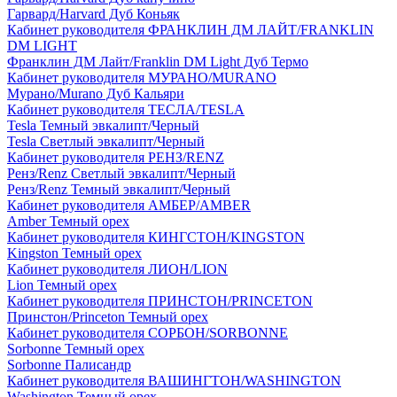
Гарвард/Harvard Дуб Коньяк
Кабинет руководителя ФРАНКЛИН ДМ ЛАЙТ/FRANKLIN
DM LIGHT
Франклин ДМ Лайт/Franklin DM Light Дуб Термо
Кабинет руководителя МУРАНО/MURANO
Мурано/Murano Дуб Кальяри
Кабинет руководителя ТЕСЛА/TESLA
Tesla Темный эвкалипт/Черный
Tesla Светлый эвкалипт/Черный
Кабинет руководителя РЕНЗ/RENZ
Ренз/Renz Светлый эвкалипт/Черный
Ренз/Renz Темный эвкалипт/Черный
Кабинет руководителя АМБЕР/AMBER
Amber Темный орех
Кабинет руководителя КИНГСТОН/KINGSTON
Kingston Темный орех
Кабинет руководителя ЛИОН/LION
Lion Темный орех
Кабинет руководителя ПРИНСТОН/PRINCETON
Принстон/Princeton Темный орех
Кабинет руководителя СОРБОН/SORBONNE
Sorbonne Темный орех
Sorbonne Палисандр
Кабинет руководителя ВАШИНГТОН/WASHINGTON
Washington Темный орех