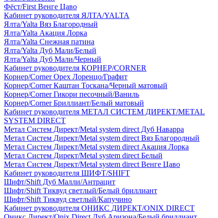
Фёст/First Венге Цаво
Кабинет руководителя ЯЛТА/YALTA
Ялта/Yalta Вяз Благородный
Ялта/Yalta Акация Лорка
Ялта/Yalta Снежная патина
Ялта/Yalta Дуб Мали/Белый
Ялта/Yalta Дуб Мали/Черный
Кабинет руководителя КОРНЕР/CORNER
Корнер/Corner Орех Лоренцо/Графит
Корнер/Corner Каштан Тоскана/Черный матовый
Корнер/Corner Гикори песочный/Ваниль
Корнер/Corner Бриллиант/Белый матовый
Кабинет руководителя МЕТАЛ СИСТЕМ ДИРЕКТ/METAL
SYSTEM DIRECT
Метал Систем Директ/Metal system direct Дуб Наварра
Метал Систем Директ/Metal system direct Вяз Благородный
Метал Систем Директ/Metal system direct Акация Лорка
Метал Систем Директ/Metal system direct Белый
Метал Систем Директ/Metal system direct Венге Цаво
Кабинет руководителя ШИФТ/SHIFT
Шифт/Shift Дуб Малли/Антрацит
Шифт/Shift Тиквуд светлый/Белый бриллиант
Шифт/Shift Тиквуд светлый/Капучино
Кабинет руководителя ОНИКС ДИРЕКТ/ONIX DIRECT
Оникс Директ/Onix Direct Дуб Аризона/Белый бриллиант