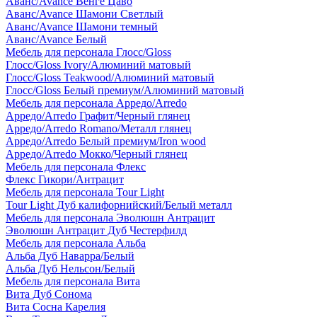
Аванс/Avance Венге Цаво
Аванс/Avance Шамони Светлый
Аванс/Avance Шамони темный
Аванс/Avance Белый
Мебель для персонала Глосс/Gloss
Глосс/Gloss Ivory/Алюминий матовый
Глосс/Gloss Teakwood/Алюминий матовый
Глосс/Gloss Белый премиум/Алюминий матовый
Мебель для персонала Арредо/Arredo
Арредо/Arredo Графит/Черный глянец
Арредо/Arredo Romano/Металл глянец
Арредо/Arredo Белый премиум/Iron wood
Арредо/Arredo Мокко/Черный глянец
Мебель для персонала Флекс
Флекс Гикори/Антрацит
Мебель для персонала Tour Light
Tour Light Дуб калифорнийский/Белый металл
Мебель для персонала Эволюшн Антрацит
Эволюшн Антрацит Дуб Честерфилд
Мебель для персонала Альба
Альба Дуб Наварра/Белый
Альба Дуб Нельсон/Белый
Мебель для персонала Вита
Вита Дуб Сонома
Вита Сосна Карелия