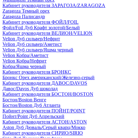
Кабинет руководителя ЗАРАГОЗА/ZARAGOZA
Zaragoza Темный орех
Zaragoza Палисандр
Кабинет руководителя ФОЙЛ/FOIL
Фойл/Foil Дуб Крафт золотой/Белый
Кабинет руководителя ВЕЛИОН/VELION
Velion Дуб сильвер/Нефрит
Velion Дуб сильвер/Аметист
Velion Дуб сильвер/Яшма черный
Velion Кобра/Аметист
Velion Кобра/Нефрит
Кобра/Яшма черный
Кабинет руководителя БРОНКС
Бронкс Орех американский/Железно-серый
Кабинет руководителя ДАВОС/DAVOS
Давос/Davos Дуб шоколад
Кабинет руководителя БОСТОН/BOSTON
Бостон/Boston Венге
Бостон/Boston Дуб Атланта
Кабинет руководителя ПОЙНТ/POINT
Пойнт/Point Дуб Апрельский
Кабинет руководителя АСТОН/ASTON
Aston Дуб Дюваль/Серый кварц/Мокко
Кабинет руководителя СИРИО/SIRIO