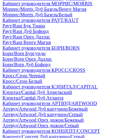
Кабинет руководителя МОРРИС/MORRIS
Моррис/Morris Дуб Базель/Венге Магия
Моррис/Morris Дуб Базель/Белый
Кабинет руководителя РАУТ/RAUT
Раут/Raut Бук Тиара
Раут/Raut Дуб Бофорд
Раут/Raut Орех Даллас
Раут/Raut Венге Магия
Кабинет руководителя БОРН/BORN
Борн/Born Бургунди
Борн/Born Орех Даллас
Борн/Born Дуб Бофорд
Кабинет руководителя КРОСС/CROSS
Кросс/Cross Черный
Кросс/Cross Белый
Кабинет руководителя КЭПИТАЛ/CAPITAL
Кэпитал/Capital Дуб Апрельский
Кэпитал/Capital Дуб Атланта
Кабинет руководителя АРТВУД/ARTWOOD
Артвуд/Artwood Дуб капучино/Бежевый
Артвуд/Artwood Дуб капучино/Серый
Артвуд/Artwood Орех дижон/Бежевый
Артвуд/Artwood Орех дижон/Серый
Кабинет руководителя КОНЦЕПТ/CONCEPT
Концепт/Concept Дуб капучино/Серый