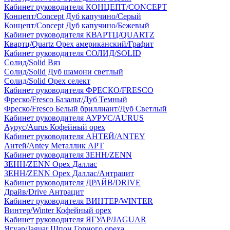
Кабинет руководителя КОНЦЕПТ/CONCEPT
Концепт/Concept Дуб капучино/Серый
Концепт/Concept Дуб капучино/Бежевый
Кабинет руководителя КВАРТЦ/QUARTZ
Квартц/Quartz Орех американский/Графит
Кабинет руководителя СОЛИД/SOLID
Солид/Solid Вяз
Солид/Solid Дуб шамони светлый
Солид/Solid Орех селект
Кабинет руководителя ФРЕСКО/FRESCO
Фреско/Fresco Базальт/Дуб Темный
Фреско/Fresco Белый бриллиант/Дуб Светлый
Кабинет руководителя АУРУС/AURUS
Аурус/Aurus Кофейный орех
Кабинет руководителя АНТЕЙ/ANTEY
Антей/Antey Металлик АРТ
Кабинет руководителя ЗЕНН/ZENN
ЗЕНН/ZENN Орех Даллас
ЗЕНН/ZENN Орех Даллас/Антрацит
Кабинет руководителя ДРАЙВ/DRIVE
Драйв/Drive Антрацит
Кабинет руководителя ВИНТЕР/WINTER
Винтер/Winter Кофейный орех
Кабинет руководителя ЯГУАР/JAGUAR
Ягуар/Jaguar Шпон Горного ореха