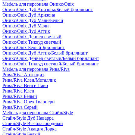
Мебель для персонала Оникс/Onix
Оникс/Onix Дуб Аризона/Белый бриллиант
Оникс/Onix Дуб Аризона
Оникс/Onix Дуб Мали/Белый
Оникс/Onix Дуб Мали
Оникс/Onix Дуб Аттик
Оникс/Onix Денвер светлый
Оникс/Onix Тиквуд светлый
Оникс/Onix Белый Бриллиант
Оникс/Onix Дуб Аттик/Белый бриллиант
Оникс/Onix Денвер светлый/Белый бриллиант
Оникс/Onix Тиквуд светлый/Белый бриллиант
Мебель для персонала Рива/Riva
Рива/Riva Антрацит
Рива/Riva Клен/Металлик
Рива/Riva Венге Цаво
Рива/Riva Клен
Рива/Riva Белый
Рива/Riva Орех Гварнери
Рива/Riva Серый
Мебель для персонала Стайл/Style
Стайл/Style Дуб Наварра
Стайл/Style Вяз благородный
Стайл/Style Акация Лорка
Стайл/Style Белый