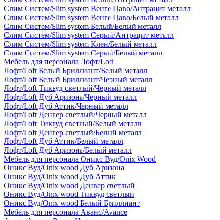
Слим Систем/Slim system Венге Цаво/Антрацит металл
Слим Систем/Slim system Венге Цаво/Белый металл
Слим Систем/Slim system Белый/Белый металл
Слим Систем/Slim system Серый/Антрацит металл
Слим Систем/Slim system Клен/Белый металл
Слим Систем/Slim system Серый/Белый металл
Мебель для персонала Лофт/Loft
Лофт/Loft Белый Бриллиант/Белый металл
Лофт/Loft Белый Бриллиант/Черный металл
Лофт/Loft Тиквуд светлый/Черный металл
Лофт/Loft Дуб Аризона/Черный металл
Лофт/Loft Дуб Аттик/Черный металл
Лофт/Loft Денвер светлый/Черный металл
Лофт/Loft Тиквуд светлый/Белый металл
Лофт/Loft Денвер светлый/Белый металл
Лофт/Loft Дуб Аттик/Белый металл
Лофт/Loft Дуб Аризона/Белый металл
Мебель для персонала Оникс Вуд/Onix Wood
Оникс Вуд/Onix wood Дуб Аризона
Оникс Вуд/Onix wood Дуб Аттик
Оникс Вуд/Onix wood Денвер светлый
Оникс Вуд/Onix wood Тиквуд светлый
Оникс Вуд/Onix wood Белый Бриллиант
Мебель для персонала Аванс/Avance