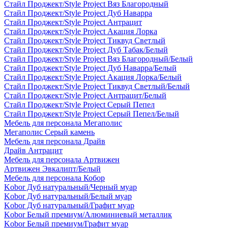
Стайл Проджект/Style Project Вяз Благородный
Стайл Проджект/Style Project Дуб Наварра
Стайл Проджект/Style Project Антрацит
Стайл Проджект/Style Project Акация Лорка
Стайл Проджект/Style Project Тиквуд Светлый
Стайл Проджект/Style Project Дуб Табак/Белый
Стайл Проджект/Style Project Вяз Благородный/Белый
Стайл Проджект/Style Project Дуб Наварра/Белый
Стайл Проджект/Style Project Акация Лорка/Белый
Стайл Проджект/Style Project Тиквуд Светлый/Белый
Стайл Проджект/Style Project Антрацит/Белый
Стайл Проджект/Style Project Серый Пепел
Стайл Проджект/Style Project Серый Пепел/Белый
Мебель для персонала Мегаполис
Мегаполис Серый камень
Мебель для персонала Драйв
Драйв Антрацит
Мебель для персонала Артвижен
Артвижен Эвкалипт/Белый
Мебель для персонала Кобор
Kobor Дуб натуральный/Черный муар
Kobor Дуб натуральный/Белый муар
Kobor Дуб натуральный/Графит муар
Kobor Белый премиум/Алюминиевый металлик
Kobor Белый премиум/Графит муар