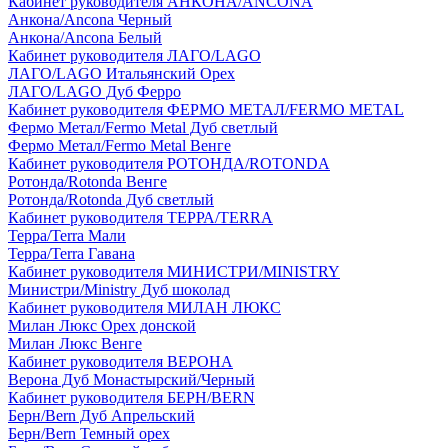
Кабинет руководителя АНКОНА/ANCONA
Анкона/Ancona Черный
Анкона/Ancona Белый
Кабинет руководителя ЛАГО/LAGO
ЛАГО/LAGO Итальянский Орех
ЛАГО/LAGO Дуб Ферро
Кабинет руководителя ФЕРМО МЕТАЛ/FERMO METAL
Фермо Метал/Fermo Metal Дуб светлый
Фермо Метал/Fermo Metal Венге
Кабинет руководителя РОТОНДА/ROTONDA
Ротонда/Rotonda Венге
Ротонда/Rotonda Дуб светлый
Кабинет руководителя ТЕРРА/TERRA
Терра/Terra Мали
Терра/Terra Гавана
Кабинет руководителя МИНИСТРИ/MINISTRY
Министри/Ministry Дуб шоколад
Кабинет руководителя МИЛАН ЛЮКС
Милан Люкс Орех донской
Милан Люкс Венге
Кабинет руководителя ВЕРОНА
Верона Дуб Монастырский/Черный
Кабинет руководителя БЕРН/BERN
Берн/Bern Дуб Апрельский
Берн/Bern Темный орех