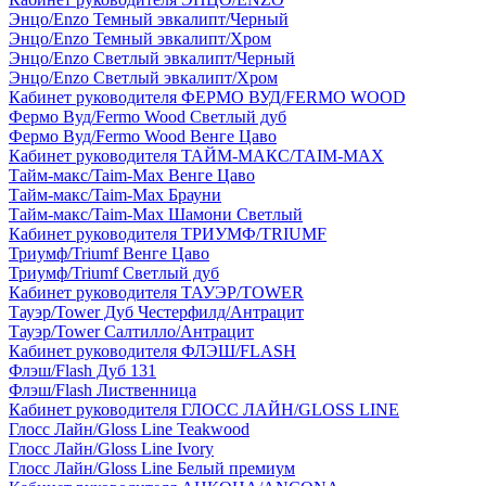
Энцо/Enzo Темный эвкалипт/Черный
Энцо/Enzo Темный эвкалипт/Хром
Энцо/Enzo Светлый эвкалипт/Черный
Энцо/Enzo Светлый эвкалипт/Хром
Кабинет руководителя ФЕРМО ВУД/FERMO WOOD
Фермо Вуд/Fermo Wood Светлый дуб
Фермо Вуд/Fermo Wood Венге Цаво
Кабинет руководителя ТАЙМ-МАКС/TAIM-MAX
Тайм-макс/Taim-Max Венге Цаво
Тайм-макс/Taim-Max Брауни
Тайм-макс/Taim-Max Шамони Светлый
Кабинет руководителя ТРИУМФ/TRIUMF
Триумф/Triumf Венге Цаво
Триумф/Triumf Светлый дуб
Кабинет руководителя ТАУЭР/TOWER
Тауэр/Tower Дуб Честерфилд/Антрацит
Тауэр/Tower Салтилло/Антрацит
Кабинет руководителя ФЛЭШ/FLASH
Флэш/Flash Дуб 131
Флэш/Flash Лиственница
Кабинет руководителя ГЛОСС ЛАЙН/GLOSS LINE
Глосс Лайн/Gloss Line Teakwood
Глосс Лайн/Gloss Line Ivory
Глосс Лайн/Gloss Line Белый премиум