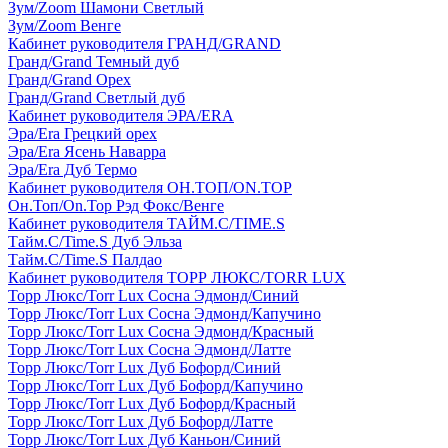
Зум/Zoom Шамони Светлый
Зум/Zoom Венге
Кабинет руководителя ГРАНД/GRAND
Гранд/Grand Темный дуб
Гранд/Grand Орех
Гранд/Grand Светлый дуб
Кабинет руководителя ЭРА/ERA
Эра/Era Грецкий орех
Эра/Era Ясень Наварра
Эра/Era Дуб Термо
Кабинет руководителя ОН.ТОП/ON.TOP
Он.Топ/On.Top Рэд Фокс/Венге
Кабинет руководителя ТАЙМ.С/TIME.S
Тайм.С/Time.S Дуб Эльза
Тайм.С/Time.S Палдао
Кабинет руководителя ТОРР ЛЮКС/TORR LUX
Торр Люкс/Torr Lux Сосна Эдмонд/Синий
Торр Люкс/Torr Lux Сосна Эдмонд/Капучино
Торр Люкс/Torr Lux Сосна Эдмонд/Красный
Торр Люкс/Torr Lux Сосна Эдмонд/Латте
Торр Люкс/Torr Lux Дуб Бофорд/Синий
Торр Люкс/Torr Lux Дуб Бофорд/Капучино
Торр Люкс/Torr Lux Дуб Бофорд/Красный
Торр Люкс/Torr Lux Дуб Бофорд/Латте
Торр Люкс/Torr Lux Дуб Каньон/Синий