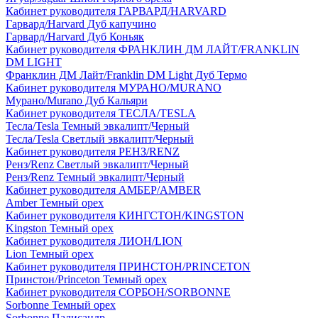
Кабинет руководителя ГАРВАРД/HARVARD
Гарвард/Harvard Дуб капучино
Гарвард/Harvard Дуб Коньяк
Кабинет руководителя ФРАНКЛИН ДМ ЛАЙТ/FRANKLIN
DM LIGHT
Франклин ДМ Лайт/Franklin DM Light Дуб Термо
Кабинет руководителя МУРАНО/MURANO
Мурано/Murano Дуб Кальяри
Кабинет руководителя ТЕСЛА/TESLA
Тесла/Tesla Темный эвкалипт/Черный
Тесла/Tesla Светлый эвкалипт/Черный
Кабинет руководителя РЕНЗ/RENZ
Ренз/Renz Светлый эвкалипт/Черный
Ренз/Renz Темный эвкалипт/Черный
Кабинет руководителя АМБЕР/AMBER
Amber Темный орех
Кабинет руководителя КИНГСТОН/KINGSTON
Kingston Темный орех
Кабинет руководителя ЛИОН/LION
Lion Темный орех
Кабинет руководителя ПРИНСТОН/PRINCETON
Принстон/Princeton Темный орех
Кабинет руководителя СОРБОН/SORBONNE
Sorbonne Темный орех
Sorbonne Палисандр