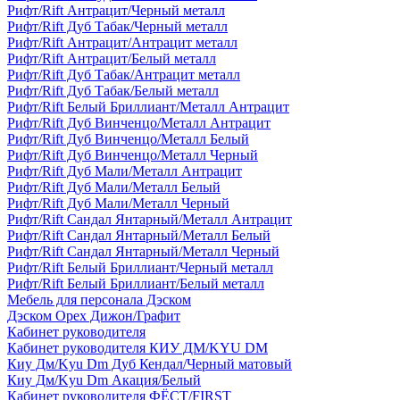
Рифт/Rift Антрацит/Черный металл
Рифт/Rift Дуб Табак/Черный металл
Рифт/Rift Антрацит/Антрацит металл
Рифт/Rift Антрацит/Белый металл
Рифт/Rift Дуб Табак/Антрацит металл
Рифт/Rift Дуб Табак/Белый металл
Рифт/Rift Белый Бриллиант/Металл Антрацит
Рифт/Rift Дуб Винченцо/Металл Антрацит
Рифт/Rift Дуб Винченцо/Металл Белый
Рифт/Rift Дуб Винченцо/Металл Черный
Рифт/Rift Дуб Мали/Металл Антрацит
Рифт/Rift Дуб Мали/Металл Белый
Рифт/Rift Дуб Мали/Металл Черный
Рифт/Rift Сандал Янтарный/Металл Антрацит
Рифт/Rift Сандал Янтарный/Металл Белый
Рифт/Rift Сандал Янтарный/Металл Черный
Рифт/Rift Белый Бриллиант/Черный металл
Рифт/Rift Белый Бриллиант/Белый металл
Мебель для персонала Дэском
Дэском Орех Дижон/Графит
Кабинет руководителя
Кабинет руководителя КИУ ДМ/KYU DM
Киу Дм/Kyu Dm Дуб Кендал/Черный матовый
Киу Дм/Kyu Dm Акация/Белый
Кабинет руководителя ФЁСТ/FIRST