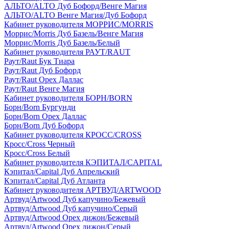
АЛЬТО/ALTO Дуб Бофорд/Венге Магия
АЛЬТО/ALTO Венге Магия/Дуб Бофорд
Кабинет руководителя МОРРИС/MORRIS
Моррис/Morris Дуб Базель/Венге Магия
Моррис/Morris Дуб Базель/Белый
Кабинет руководителя РАУТ/RAUT
Раут/Raut Бук Тиара
Раут/Raut Дуб Бофорд
Раут/Raut Орех Даллас
Раут/Raut Венге Магия
Кабинет руководителя БОРН/BORN
Борн/Born Бургунди
Борн/Born Орех Даллас
Борн/Born Дуб Бофорд
Кабинет руководителя КРОСС/CROSS
Кросс/Cross Черный
Кросс/Cross Белый
Кабинет руководителя КЭПИТАЛ/CAPITAL
Кэпитал/Capital Дуб Апрельский
Кэпитал/Capital Дуб Атланта
Кабинет руководителя АРТВУД/ARTWOOD
Артвуд/Artwood Дуб капучино/Бежевый
Артвуд/Artwood Дуб капучино/Серый
Артвуд/Artwood Орех дижон/Бежевый
Артвуд/Artwood Орех дижон/Серый