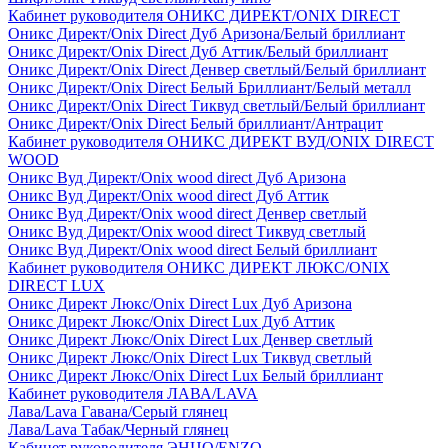
Кабинет руководителя ОНИКС ДИРЕКТ/ONIX DIRECT
Оникс Директ/Onix Direct Дуб Аризона/Белый бриллиант
Оникс Директ/Onix Direct Дуб Аттик/Белый бриллиант
Оникс Директ/Onix Direct Денвер светлый/Белый бриллиант
Оникс Директ/Onix Direct Белый Бриллиант/Белый металл
Оникс Директ/Onix Direct Тиквуд светлый/Белый бриллиант
Оникс Директ/Onix Direct Белый бриллиант/Антрацит
Кабинет руководителя ОНИКС ДИРЕКТ ВУД/ONIX DIRECT
WOOD
Оникс Вуд Директ/Onix wood direct Дуб Аризона
Оникс Вуд Директ/Onix wood direct Дуб Аттик
Оникс Вуд Директ/Onix wood direct Денвер светлый
Оникс Вуд Директ/Onix wood direct Тиквуд светлый
Оникс Вуд Директ/Onix wood direct Белый бриллиант
Кабинет руководителя ОНИКС ДИРЕКТ ЛЮКС/ONIX
DIRECT LUX
Оникс Директ Люкс/Onix Direct Lux Дуб Аризона
Оникс Директ Люкс/Onix Direct Lux Дуб Аттик
Оникс Директ Люкс/Onix Direct Lux Денвер светлый
Оникс Директ Люкс/Onix Direct Lux Тиквуд светлый
Оникс Директ Люкс/Onix Direct Lux Белый бриллиант
Кабинет руководителя ЛАВА/LAVA
Лава/Lava Гавана/Серый глянец
Лава/Lava Табак/Черный глянец
Кабинет руководителя ЭНЦО/ENZO