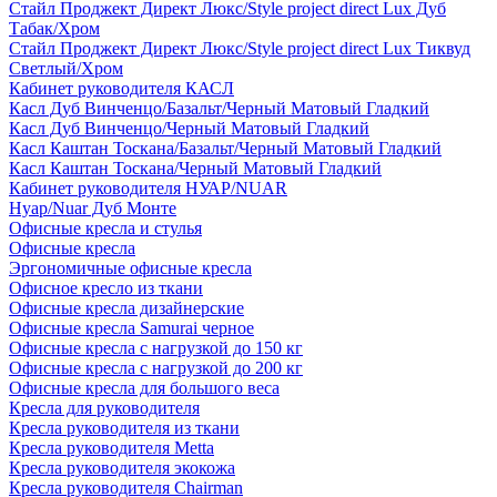
Стайл Проджект Директ Люкс/Style project direct Lux Дуб
Табак/Хром
Стайл Проджект Директ Люкс/Style project direct Lux Тиквуд
Светлый/Хром
Кабинет руководителя КАСЛ
Касл Дуб Винченцо/Базальт/Черный Матовый Гладкий
Касл Дуб Винченцо/Черный Матовый Гладкий
Касл Каштан Тоскана/Базальт/Черный Матовый Гладкий
Касл Каштан Тоскана/Черный Матовый Гладкий
Кабинет руководителя НУАР/NUAR
Нуар/Nuar Дуб Монте
Офисные кресла и стулья
Офисные кресла
Эргономичные офисные кресла
Офисное кресло из ткани
Офисные кресла дизайнерские
Офисные кресла Samurai черное
Офисные кресла с нагрузкой до 150 кг
Офисные кресла с нагрузкой до 200 кг
Офисные кресла для большого веса
Кресла для руководителя
Кресла руководителя из ткани
Кресла руководителя Metta
Кресла руководителя экокожа
Кресла руководителя Chairman