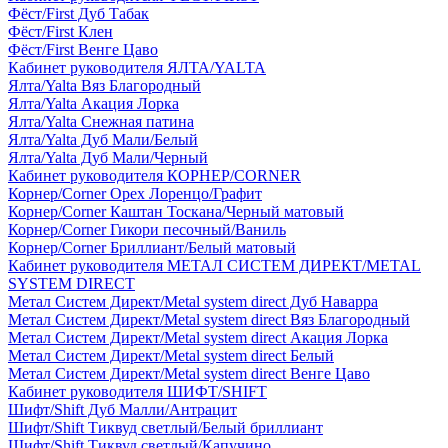
Фёст/First Дуб Табак
Фёст/First Клен
Фёст/First Венге Цаво
Кабинет руководителя ЯЛТА/YALTA
Ялта/Yalta Вяз Благородный
Ялта/Yalta Акация Лорка
Ялта/Yalta Снежная патина
Ялта/Yalta Дуб Мали/Белый
Ялта/Yalta Дуб Мали/Черный
Кабинет руководителя КОРНЕР/CORNER
Корнер/Corner Орех Лоренцо/Графит
Корнер/Corner Каштан Тоскана/Черный матовый
Корнер/Corner Гикори песочный/Ваниль
Корнер/Corner Бриллиант/Белый матовый
Кабинет руководителя МЕТАЛ СИСТЕМ ДИРЕКТ/METAL
SYSTEM DIRECT
Метал Систем Директ/Metal system direct Дуб Наварра
Метал Систем Директ/Metal system direct Вяз Благородный
Метал Систем Директ/Metal system direct Акация Лорка
Метал Систем Директ/Metal system direct Белый
Метал Систем Директ/Metal system direct Венге Цаво
Кабинет руководителя ШИФТ/SHIFT
Шифт/Shift Дуб Малли/Антрацит
Шифт/Shift Тиквуд светлый/Белый бриллиант
Шифт/Shift Тиквуд светлый/Капучино