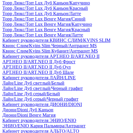
Торр Люкс/Torr Lux Дуб Каньон/Капучино
Торр Люкс/Torr Lux Дуб Каньон/Красный
Торр Люкс/Torr Lux Дуб Каньон/Латте
Торр Люкс/Torr Lux Венге Магия/Синий
Торр Люкс/Torr Lux Венге Магия/Капучино
Торр Люкс/Torr Lux Венге Магия/Красный
Торр Люкс/Torr Lux Венге Магия/Латте
Кабинет руководителя КВИНС СЛИМ/KVINS SLIM
Квинс Слим/Kvins Slim Черный/Антрацит MS
Квинс Слим/Kvins Slim Кубанит/Антрацит MS
Кабинет руководителя АРТ.НЕО II/ART.NEO II
АРТ.НЕО II/ART.NEO II Дуб Фрост
АРТ.НЕО II/ART.NEO II Дуб Оул
АРТ.НЕО II/ART.NEO II Дуб Шале
Кабинет руководителя ЛАЙН/LINE
Лайн/Line Дуб светлый/Белый
Лайн/Line Дуб светлый/Черный графит
Лайн/Line Дуб серый/Белый
Лайн/Line Дуб серый/Черный графит
Кабинет руководителя ДИОНИ/DIONI
Диони/Dioni Дуб Каньон
Диони/Dioni Венге Магия
Кабинет руководителя ЭНИО/ENIO
ЭНИО/ENIO Кария Пальмира/Антрацит
Кабинет руководителя АЛЬТО/ALTO