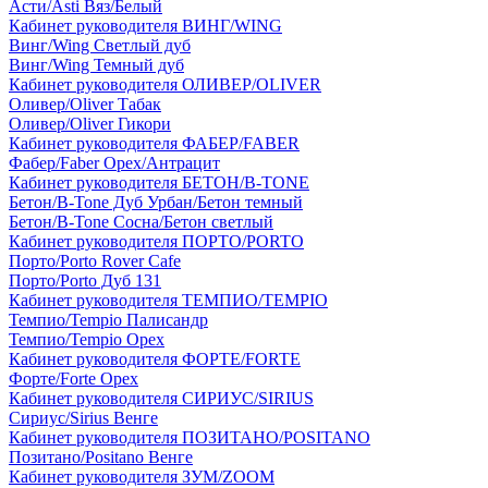
Асти/Asti Вяз/Белый
Кабинет руководителя ВИНГ/WING
Винг/Wing Светлый дуб
Винг/Wing Темный дуб
Кабинет руководителя ОЛИВЕР/OLIVER
Оливер/Oliver Табак
Оливер/Oliver Гикори
Кабинет руководителя ФАБЕР/FABER
Фабер/Faber Орех/Антрацит
Кабинет руководителя БЕТОН/B-TONE
Бетон/B-Tone Дуб Урбан/Бетон темный
Бетон/B-Tone Сосна/Бетон светлый
Кабинет руководителя ПОРТО/PORTO
Порто/Porto Rover Cafe
Порто/Porto Дуб 131
Кабинет руководителя ТЕМПИО/TEMPIO
Темпио/Tempio Палисандр
Темпио/Tempio Орех
Кабинет руководителя ФОРТЕ/FORTE
Форте/Forte Орех
Кабинет руководителя СИРИУС/SIRIUS
Сириус/Sirius Венге
Кабинет руководителя ПОЗИТАНО/POSITANO
Позитано/Positano Венге
Кабинет руководителя ЗУМ/ZOOM