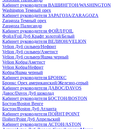
Кабинет руководителя ВАШИНГТОН/WASHINGTON
Washington Темный орех
Кабинет руководителя ЗАРАГОЗА/ZARAGOZA
Zaragoza Темный орех
Zaragoza Палисандр
Кабинет руководителя ФОЙЛ/FOIL
Фойл/Foil Дуб Крафт золотой/Белый
Кабинет руководителя ВЕЛИОН/VELION
Velion Дуб сильвер/Нефрит
Velion Дуб сильвер/Аметист
Velion Дуб сильвер/Яшма черный
Velion Кобра/Аметист
Velion Кобра/Нефрит
Кобра/Яшма черный
Кабинет руководителя БРОНКС
Бронкс Орех американский/Железно-серый
Кабинет руководителя ДАВОС/DAVOS
Давос/Davos Дуб шоколад
Кабинет руководителя БОСТОН/BOSTON
Бостон/Boston Венге
Бостон/Boston Дуб Атланта
Кабинет руководителя ПОЙНТ/POINT
Пойнт/Point Дуб Апрельский
Кабинет руководителя АСТОН/ASTON