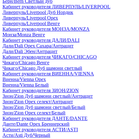
Берн/Bern Светлый дуб
Кабинет руководителя ЛИВЕРПУЛЬ/LIVERPOOL
Ливерпуль/Liverpool Дуб Нордик
Ливерпуль/Liverpool Орех
Ливерпуль/Liverpool Венге
Кабинет руководителя МОНЗА/MONZA
Монза/Monza Венге
Кабинет руководителя ДАЛИ/DALI
Дали/Dali Орех Cахара/Антрацит
Дали/Dali Эбен/Антрацит
Кабинет руководителя ЧИКАГО/CHICAGO
Чикаго/Chicago Венге
Чикаго/Chicago Дуб шамони светлый
Кабинет руководителя ВИЕННА/VIENNA
Виенна/Vienna Орех
Виенна/Vienna Белый
Кабинет руководителя ЗИОН/ZION
Зион/Zion Дуб шамони светлый/Антрацит
Зион/Zion Орех селект/Антрацит
Зион/Zion Дуб шамони светлый/Белый
Зион/Zion Орех селект/Белый
Кабинет руководителя ДАНТЕ/DANTE
Данте/Dante Орех Бреннерский
Кабинет руководителя АСТИ/ASTI
Асти/Asti Дуб/Черный