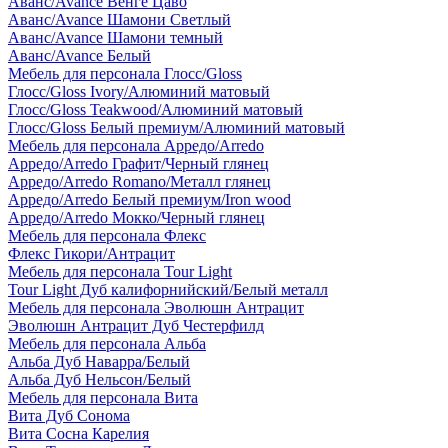
Аванс/Avance Венге Цаво
Аванс/Avance Шамони Светлый
Аванс/Avance Шамони темный
Аванс/Avance Белый
Мебель для персонала Глосс/Gloss
Глосс/Gloss Ivory/Алюминий матовый
Глосс/Gloss Teakwood/Алюминий матовый
Глосс/Gloss Белый премиум/Алюминий матовый
Мебель для персонала Арредо/Arredo
Арредо/Arredo Графит/Черный глянец
Арредо/Arredo Romano/Металл глянец
Арредо/Arredo Белый премиум/Iron wood
Арредо/Arredo Мокко/Черный глянец
Мебель для персонала Флекс
Флекс Гикори/Антрацит
Мебель для персонала Tour Light
Tour Light Дуб калифорнийский/Белый металл
Мебель для персонала Эволюшн Антрацит
Эволюшн Антрацит Дуб Честерфилд
Мебель для персонала Альба
Альба Дуб Наварра/Белый
Альба Дуб Нельсон/Белый
Мебель для персонала Вита
Вита Дуб Сонома
Вита Сосна Карелия