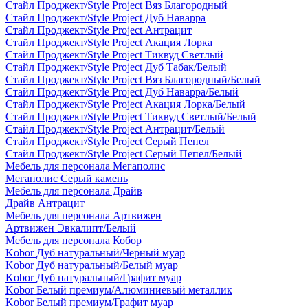
Стайл Проджект/Style Project Вяз Благородный
Стайл Проджект/Style Project Дуб Наварра
Стайл Проджект/Style Project Антрацит
Стайл Проджект/Style Project Акация Лорка
Стайл Проджект/Style Project Тиквуд Светлый
Стайл Проджект/Style Project Дуб Табак/Белый
Стайл Проджект/Style Project Вяз Благородный/Белый
Стайл Проджект/Style Project Дуб Наварра/Белый
Стайл Проджект/Style Project Акация Лорка/Белый
Стайл Проджект/Style Project Тиквуд Светлый/Белый
Стайл Проджект/Style Project Антрацит/Белый
Стайл Проджект/Style Project Серый Пепел
Стайл Проджект/Style Project Серый Пепел/Белый
Мебель для персонала Мегаполис
Мегаполис Серый камень
Мебель для персонала Драйв
Драйв Антрацит
Мебель для персонала Артвижен
Артвижен Эвкалипт/Белый
Мебель для персонала Кобор
Kobor Дуб натуральный/Черный муар
Kobor Дуб натуральный/Белый муар
Kobor Дуб натуральный/Графит муар
Kobor Белый премиум/Алюминиевый металлик
Kobor Белый премиум/Графит муар