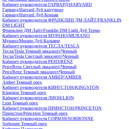
Кабинет руководителя ГАРВАРД/HARVARD
Гарвард/Harvard Дуб капучино
Гарвард/Harvard Дуб Коньяк
Кабинет руководителя ФРАНКЛИН ДМ ЛАЙТ/FRANKLIN
DM LIGHT
Франклин ДМ Лайт/Franklin DM Light Дуб Термо
Кабинет руководителя МУРАНО/MURANO
Мурано/Murano Дуб Кальяри
Кабинет руководителя ТЕСЛА/TESLA
Тесла/Tesla Темный эвкалипт/Черный
Тесла/Tesla Светлый эвкалипт/Черный
Кабинет руководителя РЕНЗ/RENZ
Ренз/Renz Светлый эвкалипт/Черный
Ренз/Renz Темный эвкалипт/Черный
Кабинет руководителя АМБЕР/AMBER
Amber Темный орех
Кабинет руководителя КИНГСТОН/KINGSTON
Kingston Темный орех
Кабинет руководителя ЛИОН/LION
Lion Темный орех
Кабинет руководителя ПРИНСТОН/PRINCETON
Принстон/Princeton Темный орех
Кабинет руководителя СОРБОН/SORBONNE
Sorbonne Темный орех
Sorbonne Палисандр