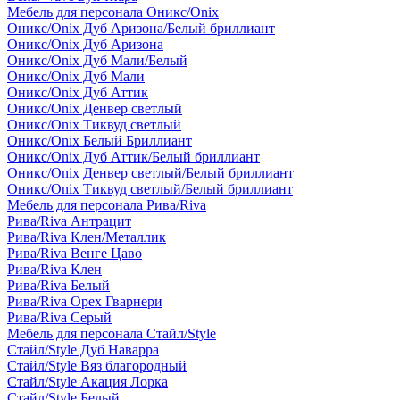
Мебель для персонала Оникс/Onix
Оникс/Onix Дуб Аризона/Белый бриллиант
Оникс/Onix Дуб Аризона
Оникс/Onix Дуб Мали/Белый
Оникс/Onix Дуб Мали
Оникс/Onix Дуб Аттик
Оникс/Onix Денвер светлый
Оникс/Onix Тиквуд светлый
Оникс/Onix Белый Бриллиант
Оникс/Onix Дуб Аттик/Белый бриллиант
Оникс/Onix Денвер светлый/Белый бриллиант
Оникс/Onix Тиквуд светлый/Белый бриллиант
Мебель для персонала Рива/Riva
Рива/Riva Антрацит
Рива/Riva Клен/Металлик
Рива/Riva Венге Цаво
Рива/Riva Клен
Рива/Riva Белый
Рива/Riva Орех Гварнери
Рива/Riva Серый
Мебель для персонала Стайл/Style
Стайл/Style Дуб Наварра
Стайл/Style Вяз благородный
Стайл/Style Акация Лорка
Стайл/Style Белый