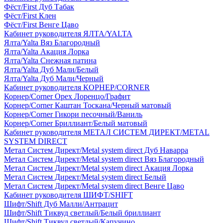
Фёст/First Дуб Табак
Фёст/First Клен
Фёст/First Венге Цаво
Кабинет руководителя ЯЛТА/YALTA
Ялта/Yalta Вяз Благородный
Ялта/Yalta Акация Лорка
Ялта/Yalta Снежная патина
Ялта/Yalta Дуб Мали/Белый
Ялта/Yalta Дуб Мали/Черный
Кабинет руководителя КОРНЕР/CORNER
Корнер/Corner Орех Лоренцо/Графит
Корнер/Corner Каштан Тоскана/Черный матовый
Корнер/Corner Гикори песочный/Ваниль
Корнер/Corner Бриллиант/Белый матовый
Кабинет руководителя МЕТАЛ СИСТЕМ ДИРЕКТ/METAL
SYSTEM DIRECT
Метал Систем Директ/Metal system direct Дуб Наварра
Метал Систем Директ/Metal system direct Вяз Благородный
Метал Систем Директ/Metal system direct Акация Лорка
Метал Систем Директ/Metal system direct Белый
Метал Систем Директ/Metal system direct Венге Цаво
Кабинет руководителя ШИФТ/SHIFT
Шифт/Shift Дуб Малли/Антрацит
Шифт/Shift Тиквуд светлый/Белый бриллиант
Шифт/Shift Тиквуд светлый/Капучино