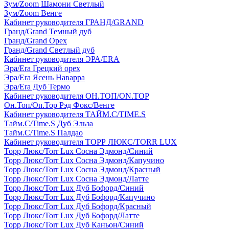
Зум/Zoom Шамони Светлый
Зум/Zoom Венге
Кабинет руководителя ГРАНД/GRAND
Гранд/Grand Темный дуб
Гранд/Grand Орех
Гранд/Grand Светлый дуб
Кабинет руководителя ЭРА/ERA
Эра/Era Грецкий орех
Эра/Era Ясень Наварра
Эра/Era Дуб Термо
Кабинет руководителя ОН.ТОП/ON.TOP
Он.Топ/On.Top Рэд Фокс/Венге
Кабинет руководителя ТАЙМ.С/TIME.S
Тайм.С/Time.S Дуб Эльза
Тайм.С/Time.S Палдао
Кабинет руководителя ТОРР ЛЮКС/TORR LUX
Торр Люкс/Torr Lux Сосна Эдмонд/Синий
Торр Люкс/Torr Lux Сосна Эдмонд/Капучино
Торр Люкс/Torr Lux Сосна Эдмонд/Красный
Торр Люкс/Torr Lux Сосна Эдмонд/Латте
Торр Люкс/Torr Lux Дуб Бофорд/Синий
Торр Люкс/Torr Lux Дуб Бофорд/Капучино
Торр Люкс/Torr Lux Дуб Бофорд/Красный
Торр Люкс/Torr Lux Дуб Бофорд/Латте
Торр Люкс/Torr Lux Дуб Каньон/Синий