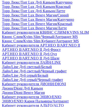
Торр Люкс/Torr Lux Дуб Каньон/Капучино
Торр Люкс/Torr Lux Дуб Каньон/Красный
Торр Люкс/Torr Lux Дуб Каньон/Латте
Торр Люкс/Torr Lux Венге Магия/Синий
Торр Люкс/Torr Lux Венге Магия/Капучино
Торр Люкс/Torr Lux Венге Магия/Красный
Торр Люкс/Torr Lux Венге Магия/Латте
Кабинет руководителя КВИНС СЛИМ/KVINS SLIM
Квинс Слим/Kvins Slim Черный/Антрацит MS
Квинс Слим/Kvins Slim Кубанит/Антрацит MS
Кабинет руководителя АРТ.НЕО II/ART.NEO II
АРТ.НЕО II/ART.NEO II Дуб Фрост
АРТ.НЕО II/ART.NEO II Дуб Оул
АРТ.НЕО II/ART.NEO II Дуб Шале
Кабинет руководителя ЛАЙН/LINE
Лайн/Line Дуб светлый/Белый
Лайн/Line Дуб светлый/Черный графит
Лайн/Line Дуб серый/Белый
Лайн/Line Дуб серый/Черный графит
Кабинет руководителя ДИОНИ/DIONI
Диони/Dioni Дуб Каньон
Диони/Dioni Венге Магия
Кабинет руководителя ЭНИО/ENIO
ЭНИО/ENIO Кария Пальмира/Антрацит
Кабинет руководителя АЛЬТО/ALTO