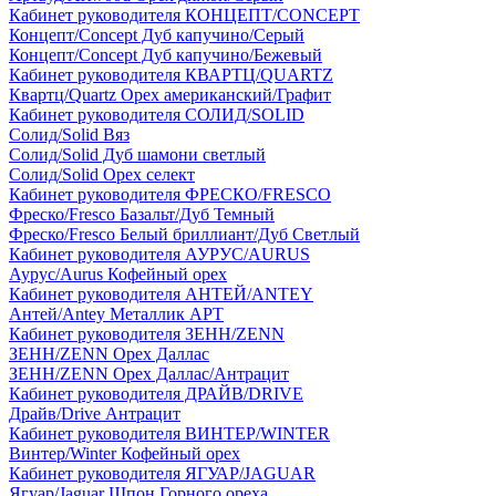
Кабинет руководителя КОНЦЕПТ/CONCEPT
Концепт/Concept Дуб капучино/Серый
Концепт/Concept Дуб капучино/Бежевый
Кабинет руководителя КВАРТЦ/QUARTZ
Квартц/Quartz Орех американский/Графит
Кабинет руководителя СОЛИД/SOLID
Солид/Solid Вяз
Солид/Solid Дуб шамони светлый
Солид/Solid Орех селект
Кабинет руководителя ФРЕСКО/FRESCO
Фреско/Fresco Базальт/Дуб Темный
Фреско/Fresco Белый бриллиант/Дуб Светлый
Кабинет руководителя АУРУС/AURUS
Аурус/Aurus Кофейный орех
Кабинет руководителя АНТЕЙ/ANTEY
Антей/Antey Металлик АРТ
Кабинет руководителя ЗЕНН/ZENN
ЗЕНН/ZENN Орех Даллас
ЗЕНН/ZENN Орех Даллас/Антрацит
Кабинет руководителя ДРАЙВ/DRIVE
Драйв/Drive Антрацит
Кабинет руководителя ВИНТЕР/WINTER
Винтер/Winter Кофейный орех
Кабинет руководителя ЯГУАР/JAGUAR
Ягуар/Jaguar Шпон Горного ореха