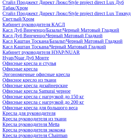
Стайл Проджект Директ Люкс/Style project direct Lux Дуб
Табак/Хром
Стайл Проджект Директ Люкс/Style project direct Lux Тиквуд
Светлый/Хром
Кабинет руководителя КАСЛ
Касл Дуб Винченцо/Базальт/Черный Матовый Гладкий
Касл Дуб Винченцо/Черный Матовый Гладкий
Касл Каштан Тоскана/Базальт/Черный Матовый Гладкий
Касл Каштан Тоскана/Черный Матовый Гладкий
Кабинет руководителя НУАР/NUAR
Нуар/Nuar Дуб Монте
Офисные кресла и стулья
Офисные кресла
Эргономичные офисные кресла
Офисное кресло из ткани
Офисные кресла дизайнерские
Офисные кресла Samurai черное
Офисные кресла с нагрузкой до 150 кг
Офисные кресла с нагрузкой до 200 кг
Офисные кресла для большого веса
Кресла для руководителя
Кресла руководителя из ткани
Кресла руководителя Metta
Кресла руководителя экокожа
Кресла руководителя Chairman