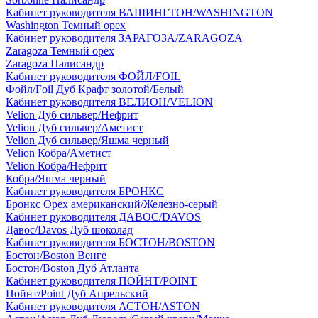
Кабинет руководителя ВАШИНГТОН/WASHINGTON
Washington Темный орех
Кабинет руководителя ЗАРАГОЗА/ZARAGOZA
Zaragoza Темный орех
Zaragoza Палисандр
Кабинет руководителя ФОЙЛ/FOIL
Фойл/Foil Дуб Крафт золотой/Белый
Кабинет руководителя ВЕЛИОН/VELION
Velion Дуб сильвер/Нефрит
Velion Дуб сильвер/Аметист
Velion Дуб сильвер/Яшма черный
Velion Кобра/Аметист
Velion Кобра/Нефрит
Кобра/Яшма черный
Кабинет руководителя БРОНКС
Бронкс Орех американский/Железно-серый
Кабинет руководителя ДАВОС/DAVOS
Давос/Davos Дуб шоколад
Кабинет руководителя БОСТОН/BOSTON
Бостон/Boston Венге
Бостон/Boston Дуб Атланта
Кабинет руководителя ПОЙНТ/POINT
Пойнт/Point Дуб Апрельский
Кабинет руководителя АСТОН/ASTON