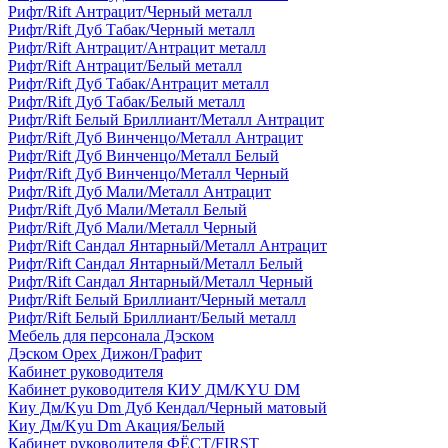
Рифт/Rift Антрацит/Черный металл
Рифт/Rift Дуб Табак/Черный металл
Рифт/Rift Антрацит/Антрацит металл
Рифт/Rift Антрацит/Белый металл
Рифт/Rift Дуб Табак/Антрацит металл
Рифт/Rift Дуб Табак/Белый металл
Рифт/Rift Белый Бриллиант/Металл Антрацит
Рифт/Rift Дуб Винченцо/Металл Антрацит
Рифт/Rift Дуб Винченцо/Металл Белый
Рифт/Rift Дуб Винченцо/Металл Черный
Рифт/Rift Дуб Мали/Металл Антрацит
Рифт/Rift Дуб Мали/Металл Белый
Рифт/Rift Дуб Мали/Металл Черный
Рифт/Rift Сандал Янтарный/Металл Антрацит
Рифт/Rift Сандал Янтарный/Металл Белый
Рифт/Rift Сандал Янтарный/Металл Черный
Рифт/Rift Белый Бриллиант/Черный металл
Рифт/Rift Белый Бриллиант/Белый металл
Мебель для персонала Дэском
Дэском Орех Дижон/Графит
Кабинет руководителя
Кабинет руководителя КИУ ДМ/KYU DM
Киу Дм/Kyu Dm Дуб Кендал/Черный матовый
Киу Дм/Kyu Dm Акация/Белый
Кабинет руководителя ФЁСТ/FIRST