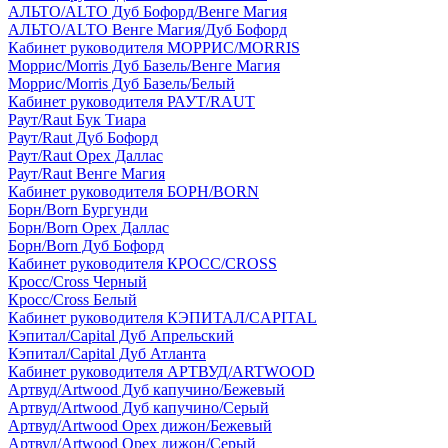
АЛЬТО/ALTO Дуб Бофорд/Венге Магия
АЛЬТО/ALTO Венге Магия/Дуб Бофорд
Кабинет руководителя МОРРИС/MORRIS
Моррис/Morris Дуб Базель/Венге Магия
Моррис/Morris Дуб Базель/Белый
Кабинет руководителя РАУТ/RAUT
Раут/Raut Бук Тиара
Раут/Raut Дуб Бофорд
Раут/Raut Орех Даллас
Раут/Raut Венге Магия
Кабинет руководителя БОРН/BORN
Борн/Born Бургунди
Борн/Born Орех Даллас
Борн/Born Дуб Бофорд
Кабинет руководителя КРОСС/CROSS
Кросс/Cross Черный
Кросс/Cross Белый
Кабинет руководителя КЭПИТАЛ/CAPITAL
Кэпитал/Capital Дуб Апрельский
Кэпитал/Capital Дуб Атланта
Кабинет руководителя АРТВУД/ARTWOOD
Артвуд/Artwood Дуб капучино/Бежевый
Артвуд/Artwood Дуб капучино/Серый
Артвуд/Artwood Орех дижон/Бежевый
Артвуд/Artwood Орех дижон/Серый