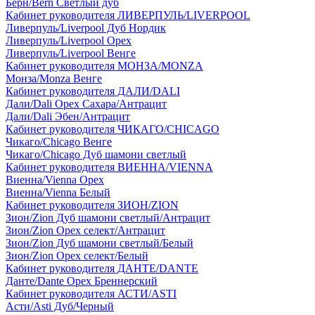
Берн/Bern Светлый дуб
Кабинет руководителя ЛИВЕРПУЛЬ/LIVERPOOL
Ливерпуль/Liverpool Дуб Нордик
Ливерпуль/Liverpool Орех
Ливерпуль/Liverpool Венге
Кабинет руководителя МОНЗА/MONZA
Монза/Monza Венге
Кабинет руководителя ДАЛИ/DALI
Дали/Dali Орех Cахара/Антрацит
Дали/Dali Эбен/Антрацит
Кабинет руководителя ЧИКАГО/CHICAGO
Чикаго/Chicago Венге
Чикаго/Chicago Дуб шамони светлый
Кабинет руководителя ВИЕННА/VIENNA
Виенна/Vienna Орех
Виенна/Vienna Белый
Кабинет руководителя ЗИОН/ZION
Зион/Zion Дуб шамони светлый/Антрацит
Зион/Zion Орех селект/Антрацит
Зион/Zion Дуб шамони светлый/Белый
Зион/Zion Орех селект/Белый
Кабинет руководителя ДАНТЕ/DANTE
Данте/Dante Орех Бреннерский
Кабинет руководителя АСТИ/ASTI
Асти/Asti Дуб/Черный