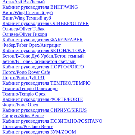
Асти/Asti Вяз/Белый
Кабинет руководителя ВИНГ/WING
Винг/Wing Светлый дуб
Винг/Wing Темный дуб
Кабинет руководителя ОЛИВЕР/OLIVER
Оливер/Oliver Табак
Оливер/Oliver Гикори
Кабинет руководителя ФАБЕР/FABER
Фабер/Faber Орех/Антрацит
Кабинет руководителя БЕТОН/B-TONE
Бетон/B-Tone Дуб Урбан/Бетон темный
Бетон/B-Tone Сосна/Бетон светлый
Кабинет руководителя ПОРТО/PORTO
Порто/Porto Rover Cafe
Порто/Porto Дуб 131
Кабинет руководителя ТЕМПИО/TEMPIO
Темпио/Tempio Палисандр
Темпио/Tempio Орех
Кабинет руководителя ФОРТЕ/FORTE
Форте/Forte Орех
Кабинет руководителя СИРИУС/SIRIUS
Сириус/Sirius Венге
Кабинет руководителя ПОЗИТАНО/POSITANO
Позитано/Positano Венге
Кабинет руководителя ЗУМ/ZOOM