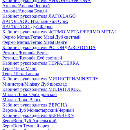
Кабинет руководителя АНКОНА/ANCONA
Анкона/Ancona Черный
Анкона/Ancona Белый
Кабинет руководителя ЛАГО/LAGO
ЛАГО/LAGO Итальянский Орех
ЛАГО/LAGO Дуб Ферро
Кабинет руководителя ФЕРМО МЕТАЛ/FERMO METAL
Фермо Метал/Fermo Metal Дуб светлый
Фермо Метал/Fermo Metal Венге
Кабинет руководителя РОТОНДА/ROTONDA
Ротонда/Rotonda Венге
Ротонда/Rotonda Дуб светлый
Кабинет руководителя ТЕРРА/TERRA
Терра/Terra Мали
Терра/Terra Гавана
Кабинет руководителя МИНИСТРИ/MINISTRY
Министри/Ministry Дуб шоколад
Кабинет руководителя МИЛАН ЛЮКС
Милан Люкс Орех донской
Милан Люкс Венге
Кабинет руководителя ВЕРОНА
Верона Дуб Монастырский/Черный
Кабинет руководителя БЕРН/BERN
Берн/Bern Дуб Апрельский
Берн/Bern Темный орех