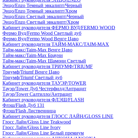
Энцо/Enzo Темный эвкалипт/Черный
Энцо/Enzo Темный эвкалипт/Хром
Энцо/Enzo Светлый эвкалипт/Черный
Энцо/Enzo Светлый эвкалипт/Хром
Кабинет руководителя ФЕРМО ВУД/FERMO WOOD
Фермо Вуд/Fermo Wood Светлый дуб
Фермо Вуд/Fermo Wood Венге Цаво
Кабинет руководителя ТАЙМ-МАКС/TAIM-MAX
Тайм-макс/Taim-Max Венге Цаво
Тайм-макс/Taim-Max Брауни
Тайм-макс/Taim-Max Шамони Светлый
Кабинет руководителя ТРИУМФ/TRIUMF
Триумф/Triumf Венге Цаво
Триумф/Triumf Светлый дуб
Кабинет руководителя ТАУЭР/TOWER
Тауэр/Tower Дуб Честерфилд/Антрацит
Тауэр/Tower Салтилло/Антрацит
Кабинет руководителя ФЛЭШ/FLASH
Флэш/Flash Дуб 131
Флэш/Flash Лиственница
Кабинет руководителя ГЛОСС ЛАЙН/GLOSS LINE
Глосс Лайн/Gloss Line Teakwood
Глосс Лайн/Gloss Line Ivory
Глосс Лайн/Gloss Line Белый премиум