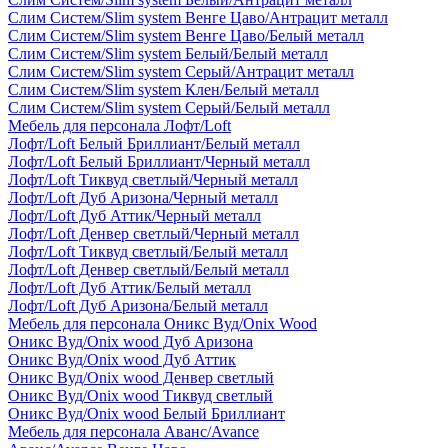
Слим Систем/Slim system Венге Цаво/Антрацит металл
Слим Систем/Slim system Венге Цаво/Белый металл
Слим Систем/Slim system Белый/Белый металл
Слим Систем/Slim system Серый/Антрацит металл
Слим Систем/Slim system Клен/Белый металл
Слим Систем/Slim system Серый/Белый металл
Мебель для персонала Лофт/Loft
Лофт/Loft Белый Бриллиант/Белый металл
Лофт/Loft Белый Бриллиант/Черный металл
Лофт/Loft Тиквуд светлый/Черный металл
Лофт/Loft Дуб Аризона/Черный металл
Лофт/Loft Дуб Аттик/Черный металл
Лофт/Loft Денвер светлый/Черный металл
Лофт/Loft Тиквуд светлый/Белый металл
Лофт/Loft Денвер светлый/Белый металл
Лофт/Loft Дуб Аттик/Белый металл
Лофт/Loft Дуб Аризона/Белый металл
Мебель для персонала Оникс Вуд/Onix Wood
Оникс Вуд/Onix wood Дуб Аризона
Оникс Вуд/Onix wood Дуб Аттик
Оникс Вуд/Onix wood Денвер светлый
Оникс Вуд/Onix wood Тиквуд светлый
Оникс Вуд/Onix wood Белый Бриллиант
Мебель для персонала Аванс/Avance