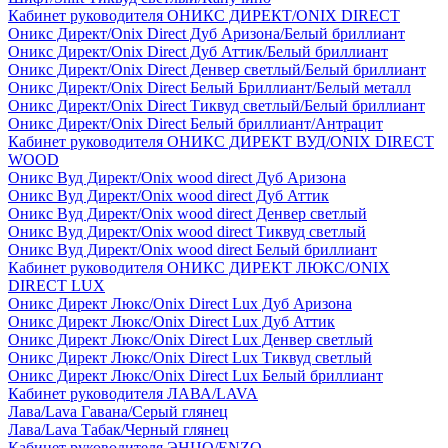
Кабинет руководителя ОНИКС ДИРЕКТ/ONIX DIRECT
Оникс Директ/Onix Direct Дуб Аризона/Белый бриллиант
Оникс Директ/Onix Direct Дуб Аттик/Белый бриллиант
Оникс Директ/Onix Direct Денвер светлый/Белый бриллиант
Оникс Директ/Onix Direct Белый Бриллиант/Белый металл
Оникс Директ/Onix Direct Тиквуд светлый/Белый бриллиант
Оникс Директ/Onix Direct Белый бриллиант/Антрацит
Кабинет руководителя ОНИКС ДИРЕКТ ВУД/ONIX DIRECT
WOOD
Оникс Вуд Директ/Onix wood direct Дуб Аризона
Оникс Вуд Директ/Onix wood direct Дуб Аттик
Оникс Вуд Директ/Onix wood direct Денвер светлый
Оникс Вуд Директ/Onix wood direct Тиквуд светлый
Оникс Вуд Директ/Onix wood direct Белый бриллиант
Кабинет руководителя ОНИКС ДИРЕКТ ЛЮКС/ONIX
DIRECT LUX
Оникс Директ Люкс/Onix Direct Lux Дуб Аризона
Оникс Директ Люкс/Onix Direct Lux Дуб Аттик
Оникс Директ Люкс/Onix Direct Lux Денвер светлый
Оникс Директ Люкс/Onix Direct Lux Тиквуд светлый
Оникс Директ Люкс/Onix Direct Lux Белый бриллиант
Кабинет руководителя ЛАВА/LAVA
Лава/Lava Гавана/Серый глянец
Лава/Lava Табак/Черный глянец
Кабинет руководителя ЭНЦО/ENZO