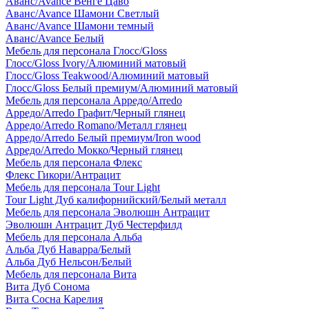
Аванс/Avance Венге Цаво
Аванс/Avance Шамони Светлый
Аванс/Avance Шамони темный
Аванс/Avance Белый
Мебель для персонала Глосс/Gloss
Глосс/Gloss Ivory/Алюминий матовый
Глосс/Gloss Teakwood/Алюминий матовый
Глосс/Gloss Белый премиум/Алюминий матовый
Мебель для персонала Арредо/Arredo
Арредо/Arredo Графит/Черный глянец
Арредо/Arredo Romano/Металл глянец
Арредо/Arredo Белый премиум/Iron wood
Арредо/Arredo Мокко/Черный глянец
Мебель для персонала Флекс
Флекс Гикори/Антрацит
Мебель для персонала Tour Light
Tour Light Дуб калифорнийский/Белый металл
Мебель для персонала Эволюшн Антрацит
Эволюшн Антрацит Дуб Честерфилд
Мебель для персонала Альба
Альба Дуб Наварра/Белый
Альба Дуб Нельсон/Белый
Мебель для персонала Вита
Вита Дуб Сонома
Вита Сосна Карелия