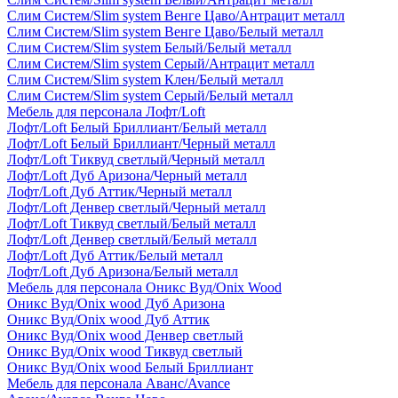
Слим Систем/Slim system Венге Цаво/Антрацит металл
Слим Систем/Slim system Венге Цаво/Белый металл
Слим Систем/Slim system Белый/Белый металл
Слим Систем/Slim system Серый/Антрацит металл
Слим Систем/Slim system Клен/Белый металл
Слим Систем/Slim system Серый/Белый металл
Мебель для персонала Лофт/Loft
Лофт/Loft Белый Бриллиант/Белый металл
Лофт/Loft Белый Бриллиант/Черный металл
Лофт/Loft Тиквуд светлый/Черный металл
Лофт/Loft Дуб Аризона/Черный металл
Лофт/Loft Дуб Аттик/Черный металл
Лофт/Loft Денвер светлый/Черный металл
Лофт/Loft Тиквуд светлый/Белый металл
Лофт/Loft Денвер светлый/Белый металл
Лофт/Loft Дуб Аттик/Белый металл
Лофт/Loft Дуб Аризона/Белый металл
Мебель для персонала Оникс Вуд/Onix Wood
Оникс Вуд/Onix wood Дуб Аризона
Оникс Вуд/Onix wood Дуб Аттик
Оникс Вуд/Onix wood Денвер светлый
Оникс Вуд/Onix wood Тиквуд светлый
Оникс Вуд/Onix wood Белый Бриллиант
Мебель для персонала Аванс/Avance