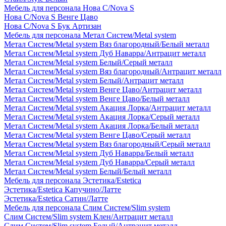
Мебель для персонала Нова С/Nova S
Нова С/Nova S Венге Цаво
Нова С/Nova S Бук Артизан
Мебель для персонала Метал Систем/Metal system
Метал Систем/Metal system Вяз благородный/Белый металл
Метал Систем/Metal system Дуб Наварра/Антрацит металл
Метал Систем/Metal system Белый/Серый металл
Метал Систем/Metal system Вяз благородный/Антрацит металл
Метал Систем/Metal system Белый/Антрацит металл
Метал Систем/Metal system Венге Цаво/Антрацит металл
Метал Систем/Metal system Венге Цаво/Белый металл
Метал Систем/Metal system Акация Лорка/Антрацит металл
Метал Систем/Metal system Акация Лорка/Серый металл
Метал Систем/Metal system Акация Лорка/Белый металл
Метал Систем/Metal system Венге Цаво/Серый металл
Метал Систем/Metal system Вяз благородный/Серый металл
Метал Систем/Metal system Дуб Наварра/Белый металл
Метал Систем/Metal system Дуб Наварра/Серый металл
Метал Систем/Metal system Белый/Белый металл
Мебель для персонала Эстетика/Estetica
Эстетика/Estetica Капучино/Латте
Эстетика/Estetica Сатин/Латте
Мебель для персонала Слим Систем/Slim system
Слим Систем/Slim system Клен/Антрацит металл
Слим Систем/Slim system Белый/Антрацит металл