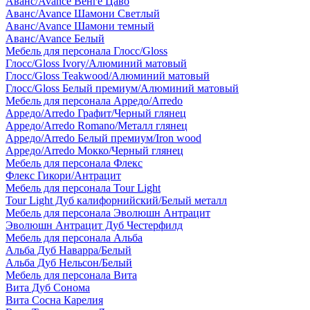
Аванс/Avance Венге Цаво
Аванс/Avance Шамони Светлый
Аванс/Avance Шамони темный
Аванс/Avance Белый
Мебель для персонала Глосс/Gloss
Глосс/Gloss Ivory/Алюминий матовый
Глосс/Gloss Teakwood/Алюминий матовый
Глосс/Gloss Белый премиум/Алюминий матовый
Мебель для персонала Арредо/Arredo
Арредо/Arredo Графит/Черный глянец
Арредо/Arredo Romano/Металл глянец
Арредо/Arredo Белый премиум/Iron wood
Арредо/Arredo Мокко/Черный глянец
Мебель для персонала Флекс
Флекс Гикори/Антрацит
Мебель для персонала Tour Light
Tour Light Дуб калифорнийский/Белый металл
Мебель для персонала Эволюшн Антрацит
Эволюшн Антрацит Дуб Честерфилд
Мебель для персонала Альба
Альба Дуб Наварра/Белый
Альба Дуб Нельсон/Белый
Мебель для персонала Вита
Вита Дуб Сонома
Вита Сосна Карелия