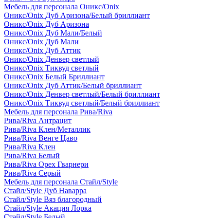
Мебель для персонала Оникс/Onix
Оникс/Onix Дуб Аризона/Белый бриллиант
Оникс/Onix Дуб Аризона
Оникс/Onix Дуб Мали/Белый
Оникс/Onix Дуб Мали
Оникс/Onix Дуб Аттик
Оникс/Onix Денвер светлый
Оникс/Onix Тиквуд светлый
Оникс/Onix Белый Бриллиант
Оникс/Onix Дуб Аттик/Белый бриллиант
Оникс/Onix Денвер светлый/Белый бриллиант
Оникс/Onix Тиквуд светлый/Белый бриллиант
Мебель для персонала Рива/Riva
Рива/Riva Антрацит
Рива/Riva Клен/Металлик
Рива/Riva Венге Цаво
Рива/Riva Клен
Рива/Riva Белый
Рива/Riva Орех Гварнери
Рива/Riva Серый
Мебель для персонала Стайл/Style
Стайл/Style Дуб Наварра
Стайл/Style Вяз благородный
Стайл/Style Акация Лорка
Стайл/Style Белый