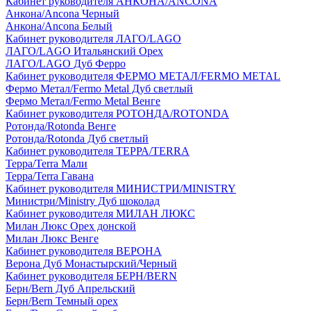
Кабинет руководителя АНКОНА/ANCONA
Анкона/Ancona Черный
Анкона/Ancona Белый
Кабинет руководителя ЛАГО/LAGO
ЛАГО/LAGO Итальянский Орех
ЛАГО/LAGO Дуб Ферро
Кабинет руководителя ФЕРМО МЕТАЛ/FERMO METAL
Фермо Метал/Fermo Metal Дуб светлый
Фермо Метал/Fermo Metal Венге
Кабинет руководителя РОТОНДА/ROTONDA
Ротонда/Rotonda Венге
Ротонда/Rotonda Дуб светлый
Кабинет руководителя ТЕРРА/TERRA
Терра/Terra Мали
Терра/Terra Гавана
Кабинет руководителя МИНИСТРИ/MINISTRY
Министри/Ministry Дуб шоколад
Кабинет руководителя МИЛАН ЛЮКС
Милан Люкс Орех донской
Милан Люкс Венге
Кабинет руководителя ВЕРОНА
Верона Дуб Монастырский/Черный
Кабинет руководителя БЕРН/BERN
Берн/Bern Дуб Апрельский
Берн/Bern Темный орех