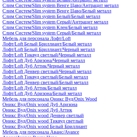
Слим Систем/Slim system Венге Цаво/Антрацит металл
Слим Систем/Slim system Венге Цаво/Белый металл
Слим Систем/Slim system Белый/Белый металл
Слим Систем/Slim system Серый/Антрацит металл
Слим Систем/Slim system Клен/Белый металл
Слим Систем/Slim system Серый/Белый металл
Мебель для персонала Лофт/Loft
Лофт/Loft Белый Бриллиант/Белый металл
Лофт/Loft Белый Бриллиант/Черный металл
Лофт/Loft Тиквуд светлый/Черный металл
Лофт/Loft Дуб Аризона/Черный металл
Лофт/Loft Дуб Аттик/Черный металл
Лофт/Loft Денвер светлый/Черный металл
Лофт/Loft Тиквуд светлый/Белый металл
Лофт/Loft Денвер светлый/Белый металл
Лофт/Loft Дуб Аттик/Белый металл
Лофт/Loft Дуб Аризона/Белый металл
Мебель для персонала Оникс Вуд/Onix Wood
Оникс Вуд/Onix wood Дуб Аризона
Оникс Вуд/Onix wood Дуб Аттик
Оникс Вуд/Onix wood Денвер светлый
Оникс Вуд/Onix wood Тиквуд светлый
Оникс Вуд/Onix wood Белый Бриллиант
Мебель для персонала Аванс/Avance