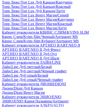
Торр Люкс/Torr Lux Дуб Каньон/Капучино
Торр Люкс/Torr Lux Дуб Каньон/Красный
Торр Люкс/Torr Lux Дуб Каньон/Латте
Торр Люкс/Torr Lux Венге Магия/Синий
Торр Люкс/Torr Lux Венге Магия/Капучино
Торр Люкс/Torr Lux Венге Магия/Красный
Торр Люкс/Torr Lux Венге Магия/Латте
Кабинет руководителя КВИНС СЛИМ/KVINS SLIM
Квинс Слим/Kvins Slim Черный/Антрацит MS
Квинс Слим/Kvins Slim Кубанит/Антрацит MS
Кабинет руководителя АРТ.НЕО II/ART.NEO II
АРТ.НЕО II/ART.NEO II Дуб Фрост
АРТ.НЕО II/ART.NEO II Дуб Оул
АРТ.НЕО II/ART.NEO II Дуб Шале
Кабинет руководителя ЛАЙН/LINE
Лайн/Line Дуб светлый/Белый
Лайн/Line Дуб светлый/Черный графит
Лайн/Line Дуб серый/Белый
Лайн/Line Дуб серый/Черный графит
Кабинет руководителя ДИОНИ/DIONI
Диони/Dioni Дуб Каньон
Диони/Dioni Венге Магия
Кабинет руководителя ЭНИО/ENIO
ЭНИО/ENIO Кария Пальмира/Антрацит
Кабинет руководителя АЛЬТО/ALTO