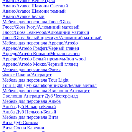
Аванс/Avance Венге Цаво
Аванс/Avance Шамони Светлый
Аванс/Avance Шамони темный
Аванс/Avance Белый
Мебель для персонала Глосс/Gloss
Глосс/Gloss Ivory/Алюминий матовый
Глосс/Gloss Teakwood/Алюминий матовый
Глосс/Gloss Белый премиум/Алюминий матовый
Мебель для персонала Арредо/Arredo
Арредо/Arredo Графит/Черный глянец
Арредо/Arredo Romano/Металл глянец
Арредо/Arredo Белый премиум/Iron wood
Арредо/Arredo Мокко/Черный глянец
Мебель для персонала Флекс
Флекс Гикори/Антрацит
Мебель для персонала Tour Light
Tour Light Дуб калифорнийский/Белый металл
Мебель для персонала Эволюшн Антрацит
Эволюшн Антрацит Дуб Честерфилд
Мебель для персонала Альба
Альба Дуб Наварра/Белый
Альба Дуб Нельсон/Белый
Мебель для персонала Вита
Вита Дуб Сонома
Вита Сосна Карелия