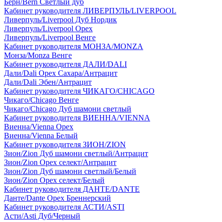
Берн/Bern Светлый дуб
Кабинет руководителя ЛИВЕРПУЛЬ/LIVERPOOL
Ливерпуль/Liverpool Дуб Нордик
Ливерпуль/Liverpool Орех
Ливерпуль/Liverpool Венге
Кабинет руководителя МОНЗА/MONZA
Монза/Monza Венге
Кабинет руководителя ДАЛИ/DALI
Дали/Dali Орех Cахара/Антрацит
Дали/Dali Эбен/Антрацит
Кабинет руководителя ЧИКАГО/CHICAGO
Чикаго/Chicago Венге
Чикаго/Chicago Дуб шамони светлый
Кабинет руководителя ВИЕННА/VIENNA
Виенна/Vienna Орех
Виенна/Vienna Белый
Кабинет руководителя ЗИОН/ZION
Зион/Zion Дуб шамони светлый/Антрацит
Зион/Zion Орех селект/Антрацит
Зион/Zion Дуб шамони светлый/Белый
Зион/Zion Орех селект/Белый
Кабинет руководителя ДАНТЕ/DANTE
Данте/Dante Орех Бреннерский
Кабинет руководителя АСТИ/ASTI
Асти/Asti Дуб/Черный