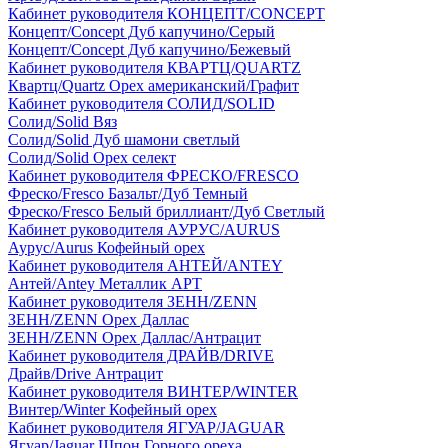
Кабинет руководителя КОНЦЕПТ/CONCEPT
Концепт/Concept Дуб капучино/Серый
Концепт/Concept Дуб капучино/Бежевый
Кабинет руководителя КВАРТЦ/QUARTZ
Квартц/Quartz Орех американский/Графит
Кабинет руководителя СОЛИД/SOLID
Солид/Solid Вяз
Солид/Solid Дуб шамони светлый
Солид/Solid Орех селект
Кабинет руководителя ФРЕСКО/FRESCO
Фреско/Fresco Базальт/Дуб Темный
Фреско/Fresco Белый бриллиант/Дуб Светлый
Кабинет руководителя АУРУС/AURUS
Аурус/Aurus Кофейный орех
Кабинет руководителя АНТЕЙ/ANTEY
Антей/Antey Металлик АРТ
Кабинет руководителя ЗЕНН/ZENN
ЗЕНН/ZENN Орех Даллас
ЗЕНН/ZENN Орех Даллас/Антрацит
Кабинет руководителя ДРАЙВ/DRIVE
Драйв/Drive Антрацит
Кабинет руководителя ВИНТЕР/WINTER
Винтер/Winter Кофейный орех
Кабинет руководителя ЯГУАР/JAGUAR
Ягуар/Jaguar Шпон Горного ореха