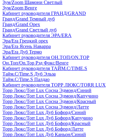
Зум/Zoom Шамони Светлый
Зум/Zoom Венге
Кабинет руководителя ГРАНД/GRAND
Гранд/Grand Темный дуб
Гранд/Grand Орех
Гранд/Grand Светлый дуб
Кабинет руководителя ЭРА/ERA
Эра/Era Грецкий орех
Эра/Era Ясень Наварра
Эра/Era Дуб Термо
Кабинет руководителя ОН.ТОП/ON.TOP
Он.Топ/On.Top Рэд Фокс/Венге
Кабинет руководителя ТАЙМ.С/TIME.S
Тайм.С/Time.S Дуб Эльза
Тайм.С/Time.S Палдао
Кабинет руководителя ТОРР ЛЮКС/TORR LUX
Торр Люкс/Torr Lux Сосна Эдмонд/Синий
Торр Люкс/Torr Lux Сосна Эдмонд/Капучино
Торр Люкс/Torr Lux Сосна Эдмонд/Красный
Торр Люкс/Torr Lux Сосна Эдмонд/Латте
Торр Люкс/Torr Lux Дуб Бофорд/Синий
Торр Люкс/Torr Lux Дуб Бофорд/Капучино
Торр Люкс/Torr Lux Дуб Бофорд/Красный
Торр Люкс/Torr Lux Дуб Бофорд/Латте
Торр Люкс/Torr Lux Дуб Каньон/Синий