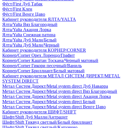
Фёст/First Дуб Табак
Фёст/First Клен
Фёст/First Венге Цаво
Кабинет руководителя ЯЛТА/YALTA
Ялта/Yalta Вяз Благородный
Ялта/Yalta Акация Лорка
Ялта/Yalta Снежная патина
Ялта/Yalta Дуб Мали/Белый
Ялта/Yalta Дуб Мали/Черный
Кабинет руководителя КОРНЕР/CORNER
Корнер/Corner Орех Лоренцо/Графит
Корнер/Corner Каштан Тоскана/Черный матовый
Корнер/Corner Гикори песочный/Ваниль
Корнер/Corner Бриллиант/Белый матовый
Кабинет руководителя МЕТАЛ СИСТЕМ ДИРЕКТ/METAL
SYSTEM DIRECT
Метал Систем Директ/Metal system direct Дуб Наварра
Метал Систем Директ/Metal system direct Вяз Благородный
Метал Систем Директ/Metal system direct Акация Лорка
Метал Систем Директ/Metal system direct Белый
Метал Систем Директ/Metal system direct Венге Цаво
Кабинет руководителя ШИФТ/SHIFT
Шифт/Shift Дуб Малли/Антрацит
Шифт/Shift Тиквуд светлый/Белый бриллиант
Шифт/Shift Тиквуд светлый/Капучино