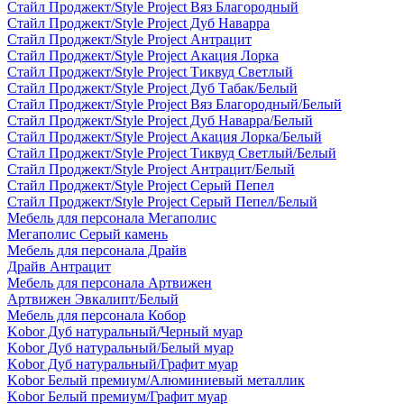
Стайл Проджект/Style Project Вяз Благородный
Стайл Проджект/Style Project Дуб Наварра
Стайл Проджект/Style Project Антрацит
Стайл Проджект/Style Project Акация Лорка
Стайл Проджект/Style Project Тиквуд Светлый
Стайл Проджект/Style Project Дуб Табак/Белый
Стайл Проджект/Style Project Вяз Благородный/Белый
Стайл Проджект/Style Project Дуб Наварра/Белый
Стайл Проджект/Style Project Акация Лорка/Белый
Стайл Проджект/Style Project Тиквуд Светлый/Белый
Стайл Проджект/Style Project Антрацит/Белый
Стайл Проджект/Style Project Серый Пепел
Стайл Проджект/Style Project Серый Пепел/Белый
Мебель для персонала Мегаполис
Мегаполис Серый камень
Мебель для персонала Драйв
Драйв Антрацит
Мебель для персонала Артвижен
Артвижен Эвкалипт/Белый
Мебель для персонала Кобор
Kobor Дуб натуральный/Черный муар
Kobor Дуб натуральный/Белый муар
Kobor Дуб натуральный/Графит муар
Kobor Белый премиум/Алюминиевый металлик
Kobor Белый премиум/Графит муар