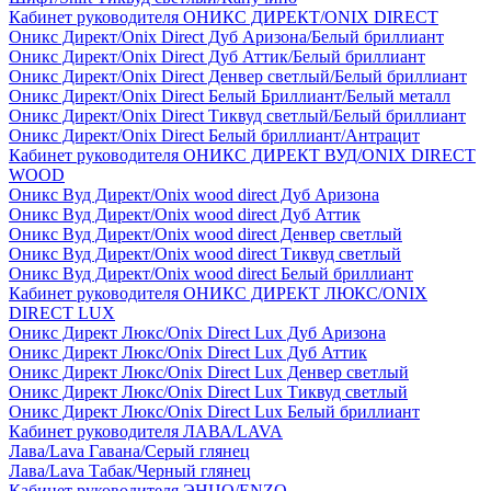
Кабинет руководителя ОНИКС ДИРЕКТ/ONIX DIRECT
Оникс Директ/Onix Direct Дуб Аризона/Белый бриллиант
Оникс Директ/Onix Direct Дуб Аттик/Белый бриллиант
Оникс Директ/Onix Direct Денвер светлый/Белый бриллиант
Оникс Директ/Onix Direct Белый Бриллиант/Белый металл
Оникс Директ/Onix Direct Тиквуд светлый/Белый бриллиант
Оникс Директ/Onix Direct Белый бриллиант/Антрацит
Кабинет руководителя ОНИКС ДИРЕКТ ВУД/ONIX DIRECT
WOOD
Оникс Вуд Директ/Onix wood direct Дуб Аризона
Оникс Вуд Директ/Onix wood direct Дуб Аттик
Оникс Вуд Директ/Onix wood direct Денвер светлый
Оникс Вуд Директ/Onix wood direct Тиквуд светлый
Оникс Вуд Директ/Onix wood direct Белый бриллиант
Кабинет руководителя ОНИКС ДИРЕКТ ЛЮКС/ONIX
DIRECT LUX
Оникс Директ Люкс/Onix Direct Lux Дуб Аризона
Оникс Директ Люкс/Onix Direct Lux Дуб Аттик
Оникс Директ Люкс/Onix Direct Lux Денвер светлый
Оникс Директ Люкс/Onix Direct Lux Тиквуд светлый
Оникс Директ Люкс/Onix Direct Lux Белый бриллиант
Кабинет руководителя ЛАВА/LAVA
Лава/Lava Гавана/Серый глянец
Лава/Lava Табак/Черный глянец
Кабинет руководителя ЭНЦО/ENZO