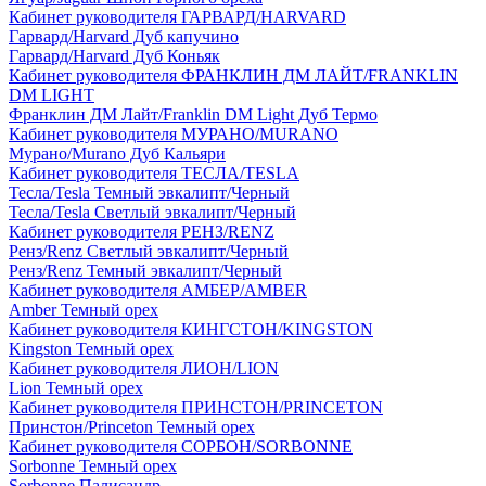
Кабинет руководителя ГАРВАРД/HARVARD
Гарвард/Harvard Дуб капучино
Гарвард/Harvard Дуб Коньяк
Кабинет руководителя ФРАНКЛИН ДМ ЛАЙТ/FRANKLIN
DM LIGHT
Франклин ДМ Лайт/Franklin DM Light Дуб Термо
Кабинет руководителя МУРАНО/MURANO
Мурано/Murano Дуб Кальяри
Кабинет руководителя ТЕСЛА/TESLA
Тесла/Tesla Темный эвкалипт/Черный
Тесла/Tesla Светлый эвкалипт/Черный
Кабинет руководителя РЕНЗ/RENZ
Ренз/Renz Светлый эвкалипт/Черный
Ренз/Renz Темный эвкалипт/Черный
Кабинет руководителя АМБЕР/AMBER
Amber Темный орех
Кабинет руководителя КИНГСТОН/KINGSTON
Kingston Темный орех
Кабинет руководителя ЛИОН/LION
Lion Темный орех
Кабинет руководителя ПРИНСТОН/PRINCETON
Принстон/Princeton Темный орех
Кабинет руководителя СОРБОН/SORBONNE
Sorbonne Темный орех
Sorbonne Палисандр