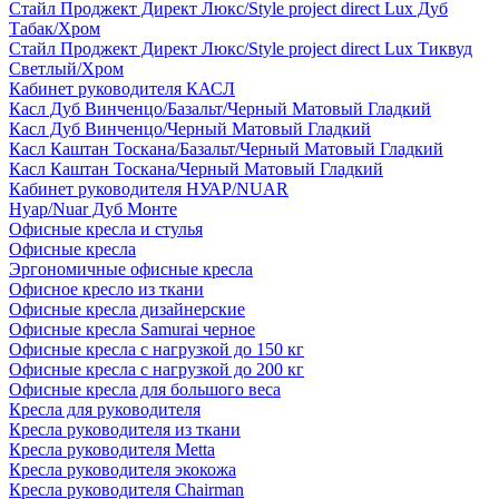
Стайл Проджект Директ Люкс/Style project direct Lux Дуб
Табак/Хром
Стайл Проджект Директ Люкс/Style project direct Lux Тиквуд
Светлый/Хром
Кабинет руководителя КАСЛ
Касл Дуб Винченцо/Базальт/Черный Матовый Гладкий
Касл Дуб Винченцо/Черный Матовый Гладкий
Касл Каштан Тоскана/Базальт/Черный Матовый Гладкий
Касл Каштан Тоскана/Черный Матовый Гладкий
Кабинет руководителя НУАР/NUAR
Нуар/Nuar Дуб Монте
Офисные кресла и стулья
Офисные кресла
Эргономичные офисные кресла
Офисное кресло из ткани
Офисные кресла дизайнерские
Офисные кресла Samurai черное
Офисные кресла с нагрузкой до 150 кг
Офисные кресла с нагрузкой до 200 кг
Офисные кресла для большого веса
Кресла для руководителя
Кресла руководителя из ткани
Кресла руководителя Metta
Кресла руководителя экокожа
Кресла руководителя Chairman