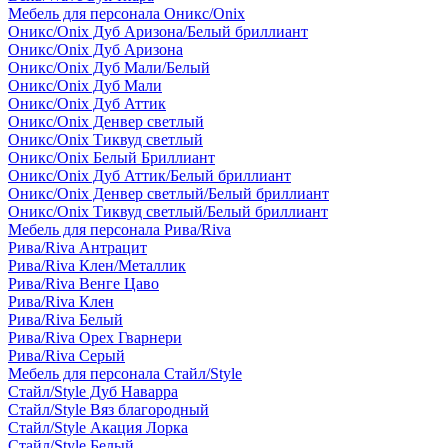
Мебель для персонала Оникс/Onix
Оникс/Onix Дуб Аризона/Белый бриллиант
Оникс/Onix Дуб Аризона
Оникс/Onix Дуб Мали/Белый
Оникс/Onix Дуб Мали
Оникс/Onix Дуб Аттик
Оникс/Onix Денвер светлый
Оникс/Onix Тиквуд светлый
Оникс/Onix Белый Бриллиант
Оникс/Onix Дуб Аттик/Белый бриллиант
Оникс/Onix Денвер светлый/Белый бриллиант
Оникс/Onix Тиквуд светлый/Белый бриллиант
Мебель для персонала Рива/Riva
Рива/Riva Антрацит
Рива/Riva Клен/Металлик
Рива/Riva Венге Цаво
Рива/Riva Клен
Рива/Riva Белый
Рива/Riva Орех Гварнери
Рива/Riva Серый
Мебель для персонала Стайл/Style
Стайл/Style Дуб Наварра
Стайл/Style Вяз благородный
Стайл/Style Акация Лорка
Стайл/Style Белый