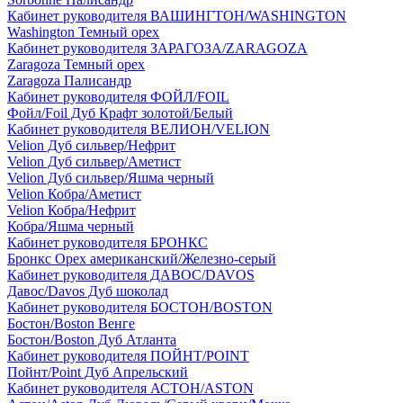
Кабинет руководителя ВАШИНГТОН/WASHINGTON
Washington Темный орех
Кабинет руководителя ЗАРАГОЗА/ZARAGOZA
Zaragoza Темный орех
Zaragoza Палисандр
Кабинет руководителя ФОЙЛ/FOIL
Фойл/Foil Дуб Крафт золотой/Белый
Кабинет руководителя ВЕЛИОН/VELION
Velion Дуб сильвер/Нефрит
Velion Дуб сильвер/Аметист
Velion Дуб сильвер/Яшма черный
Velion Кобра/Аметист
Velion Кобра/Нефрит
Кобра/Яшма черный
Кабинет руководителя БРОНКС
Бронкс Орех американский/Железно-серый
Кабинет руководителя ДАВОС/DAVOS
Давос/Davos Дуб шоколад
Кабинет руководителя БОСТОН/BOSTON
Бостон/Boston Венге
Бостон/Boston Дуб Атланта
Кабинет руководителя ПОЙНТ/POINT
Пойнт/Point Дуб Апрельский
Кабинет руководителя АСТОН/ASTON