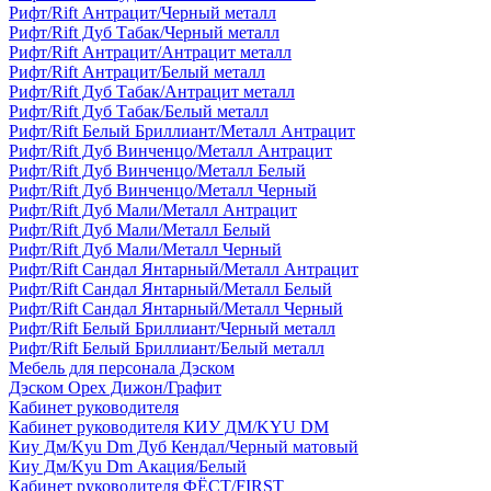
Рифт/Rift Антрацит/Черный металл
Рифт/Rift Дуб Табак/Черный металл
Рифт/Rift Антрацит/Антрацит металл
Рифт/Rift Антрацит/Белый металл
Рифт/Rift Дуб Табак/Антрацит металл
Рифт/Rift Дуб Табак/Белый металл
Рифт/Rift Белый Бриллиант/Металл Антрацит
Рифт/Rift Дуб Винченцо/Металл Антрацит
Рифт/Rift Дуб Винченцо/Металл Белый
Рифт/Rift Дуб Винченцо/Металл Черный
Рифт/Rift Дуб Мали/Металл Антрацит
Рифт/Rift Дуб Мали/Металл Белый
Рифт/Rift Дуб Мали/Металл Черный
Рифт/Rift Сандал Янтарный/Металл Антрацит
Рифт/Rift Сандал Янтарный/Металл Белый
Рифт/Rift Сандал Янтарный/Металл Черный
Рифт/Rift Белый Бриллиант/Черный металл
Рифт/Rift Белый Бриллиант/Белый металл
Мебель для персонала Дэском
Дэском Орех Дижон/Графит
Кабинет руководителя
Кабинет руководителя КИУ ДМ/KYU DM
Киу Дм/Kyu Dm Дуб Кендал/Черный матовый
Киу Дм/Kyu Dm Акация/Белый
Кабинет руководителя ФЁСТ/FIRST