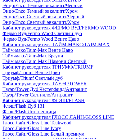
Энцо/Enzo Темный эвкалипт/Черный
Энцо/Enzo Темный эвкалипт/Хром
Энцо/Enzo Светлый эвкалипт/Черный
Энцо/Enzo Светлый эвкалипт/Хром
Кабинет руководителя ФЕРМО ВУД/FERMO WOOD
Фермо Вуд/Fermo Wood Светлый дуб
Фермо Вуд/Fermo Wood Венге Цаво
Кабинет руководителя ТАЙМ-МАКС/TAIM-MAX
Тайм-макс/Taim-Max Венге Цаво
Тайм-макс/Taim-Max Брауни
Тайм-макс/Taim-Max Шамони Светлый
Кабинет руководителя ТРИУМФ/TRIUMF
Триумф/Triumf Венге Цаво
Триумф/Triumf Светлый дуб
Кабинет руководителя ТАУЭР/TOWER
Тауэр/Tower Дуб Честерфилд/Антрацит
Тауэр/Tower Салтилло/Антрацит
Кабинет руководителя ФЛЭШ/FLASH
Флэш/Flash Дуб 131
Флэш/Flash Лиственница
Кабинет руководителя ГЛОСС ЛАЙН/GLOSS LINE
Глосс Лайн/Gloss Line Teakwood
Глосс Лайн/Gloss Line Ivory
Глосс Лайн/Gloss Line Белый премиум