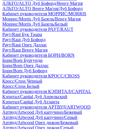
АЛЬТО/ALTO Дуб Бофорд/Венге Магия
АЛЬТО/ALTO Венге Магия/Дуб Бофорд
Кабинет руководителя МОРРИС/MORRIS
Моррис/Morris Дуб Базель/Венге Магия
Моррис/Morris Дуб Базель/Белый
Кабинет руководителя РАУТ/RAUT
Раут/Raut Бук Тиара
Раут/Raut Дуб Бофорд
Раут/Raut Орех Даллас
Раут/Raut Венге Магия
Кабинет руководителя БОРН/BORN
Борн/Born Бургунди
Борн/Born Орех Даллас
Борн/Born Дуб Бофорд
Кабинет руководителя КРОСС/CROSS
Кросс/Cross Черный
Кросс/Cross Белый
Кабинет руководителя КЭПИТАЛ/CAPITAL
Кэпитал/Capital Дуб Апрельский
Кэпитал/Capital Дуб Атланта
Кабинет руководителя АРТВУД/ARTWOOD
Артвуд/Artwood Дуб капучино/Бежевый
Артвуд/Artwood Дуб капучино/Серый
Артвуд/Artwood Орех дижон/Бежевый
Артвуд/Artwood Орех дижон/Серый