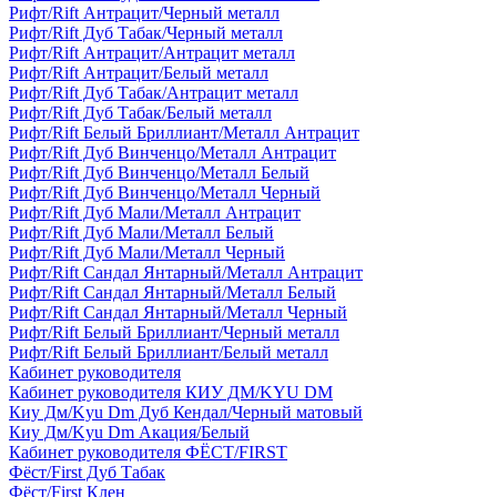
Рифт/Rift Антрацит/Черный металл
Рифт/Rift Дуб Табак/Черный металл
Рифт/Rift Антрацит/Антрацит металл
Рифт/Rift Антрацит/Белый металл
Рифт/Rift Дуб Табак/Антрацит металл
Рифт/Rift Дуб Табак/Белый металл
Рифт/Rift Белый Бриллиант/Металл Антрацит
Рифт/Rift Дуб Винченцо/Металл Антрацит
Рифт/Rift Дуб Винченцо/Металл Белый
Рифт/Rift Дуб Винченцо/Металл Черный
Рифт/Rift Дуб Мали/Металл Антрацит
Рифт/Rift Дуб Мали/Металл Белый
Рифт/Rift Дуб Мали/Металл Черный
Рифт/Rift Сандал Янтарный/Металл Антрацит
Рифт/Rift Сандал Янтарный/Металл Белый
Рифт/Rift Сандал Янтарный/Металл Черный
Рифт/Rift Белый Бриллиант/Черный металл
Рифт/Rift Белый Бриллиант/Белый металл
Кабинет руководителя
Кабинет руководителя КИУ ДМ/KYU DM
Киу Дм/Kyu Dm Дуб Кендал/Черный матовый
Киу Дм/Kyu Dm Акация/Белый
Кабинет руководителя ФЁСТ/FIRST
Фёст/First Дуб Табак
Фёст/First Клен