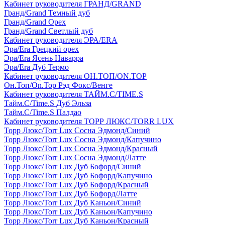
Кабинет руководителя ГРАНД/GRAND
Гранд/Grand Темный дуб
Гранд/Grand Орех
Гранд/Grand Светлый дуб
Кабинет руководителя ЭРА/ERA
Эра/Era Грецкий орех
Эра/Era Ясень Наварра
Эра/Era Дуб Термо
Кабинет руководителя ОН.ТОП/ON.TOP
Он.Топ/On.Top Рэд Фокс/Венге
Кабинет руководителя ТАЙМ.С/TIME.S
Тайм.С/Time.S Дуб Эльза
Тайм.С/Time.S Палдао
Кабинет руководителя ТОРР ЛЮКС/TORR LUX
Торр Люкс/Torr Lux Сосна Эдмонд/Синий
Торр Люкс/Torr Lux Сосна Эдмонд/Капучино
Торр Люкс/Torr Lux Сосна Эдмонд/Красный
Торр Люкс/Torr Lux Сосна Эдмонд/Латте
Торр Люкс/Torr Lux Дуб Бофорд/Синий
Торр Люкс/Torr Lux Дуб Бофорд/Капучино
Торр Люкс/Torr Lux Дуб Бофорд/Красный
Торр Люкс/Torr Lux Дуб Бофорд/Латте
Торр Люкс/Torr Lux Дуб Каньон/Синий
Торр Люкс/Torr Lux Дуб Каньон/Капучино
Торр Люкс/Torr Lux Дуб Каньон/Красный