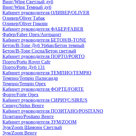
Винг/Wing Светлый дуб
Винг/Wing Темный дуб
Кабинет руководителя ОЛИВЕР/OLIVER
Оливер/Oliver Табак
Оливер/Oliver Гикори
Кабинет руководителя ФАБЕР/FABER
Фабер/Faber Орех/Антрацит
Кабинет руководителя БЕТОН/B-TONE
Бетон/B-Tone Дуб Урбан/Бетон темный
Бетон/B-Tone Сосна/Бетон светлый
Кабинет руководителя ПОРТО/PORTO
Порто/Porto Rover Cafe
Порто/Porto Дуб 131
Кабинет руководителя ТЕМПИО/TEMPIO
Темпио/Tempio Палисандр
Темпио/Tempio Орех
Кабинет руководителя ФОРТЕ/FORTE
Форте/Forte Орех
Кабинет руководителя СИРИУС/SIRIUS
Сириус/Sirius Венге
Кабинет руководителя ПОЗИТАНО/POSITANO
Позитано/Positano Венге
Кабинет руководителя ЗУМ/ZOOM
Зум/Zoom Шамони Светлый
Зум/Zoom Венге