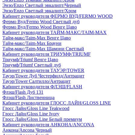
Энзо/Enzo Светлый эвкалипт/Черный
Энзо/Enzo Светлый эвкалипт/Хром
Кабинет руководителя ФЕРМО ВУД/FERMO WOOD
Фермо Вуд/Fermo Wood Светлый дуб
Фермо Вуд/Fermo Wood Венге Цаво
Кабинет руководителя ТАЙМ-МАКС/TAIM-MAX
Тайм-макс/Taim-Max Венге Цаво
Тайм-макс/Taim-Max Брауни
Тайм-макс/Taim-Max Шамони Светлый
Кабинет руководителя ТРИУМФ/TRIUMF
Триумф/Triumf Венге Цаво
Триумф/Triumf Светлый дуб
Кабинет руководителя ТАУЭР/TOWER
Тауэр/Tower Дуб Честерфилд/Антрацит
Тауэр/Tower Салтилло/Антрацит
Кабинет руководителя ФЛЭШ/FLASH
Флэш/Flash Дуб 131
Флэш/Flash Лиственница
Кабинет руководителя ГЛОСС ЛАЙН/GLOSS LINE
Глосс Лайн/Gloss Line Teakwood
Глосс Лайн/Gloss Line Ivory
Глосс Лайн/Gloss Line Белый премиум
Кабинет руководителя АНКОНА/ANCONA
Анкона/Ancona Черный