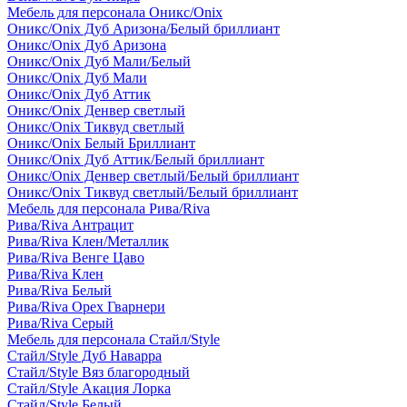
Мебель для персонала Оникс/Onix
Оникс/Onix Дуб Аризона/Белый бриллиант
Оникс/Onix Дуб Аризона
Оникс/Onix Дуб Мали/Белый
Оникс/Onix Дуб Мали
Оникс/Onix Дуб Аттик
Оникс/Onix Денвер светлый
Оникс/Onix Тиквуд светлый
Оникс/Onix Белый Бриллиант
Оникс/Onix Дуб Аттик/Белый бриллиант
Оникс/Onix Денвер светлый/Белый бриллиант
Оникс/Onix Тиквуд светлый/Белый бриллиант
Мебель для персонала Рива/Riva
Рива/Riva Антрацит
Рива/Riva Клен/Металлик
Рива/Riva Венге Цаво
Рива/Riva Клен
Рива/Riva Белый
Рива/Riva Орех Гварнери
Рива/Riva Серый
Мебель для персонала Стайл/Style
Стайл/Style Дуб Наварра
Стайл/Style Вяз благородный
Стайл/Style Акация Лорка
Стайл/Style Белый