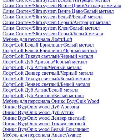
Слим Систем/Slim system Венге Цаво/Антрацит металл
Слим Систем/Slim system Венге Цаво/Белый металл
Слим Систем/Slim system Белый/Белый металл
Слим Систем/Slim system Серый/Антрацит металл
Слим Систем/Slim system Клен/Белый металл
Слим Систем/Slim system Серый/Белый металл
Мебель для персонала Лофт/Loft
Лофт/Loft Белый Бриллиант/Белый металл
Лофт/Loft Белый Бриллиант/Черный металл
Лофт/Loft Тиквуд светлый/Черный металл
Лофт/Loft Дуб Аризона/Черный металл
Лофт/Loft Дуб Аттик/Черный металл
Лофт/Loft Денвер светлый/Черный металл
Лофт/Loft Тиквуд светлый/Белый металл
Лофт/Loft Денвер светлый/Белый металл
Лофт/Loft Дуб Аттик/Белый металл
Лофт/Loft Дуб Аризона/Белый металл
Мебель для персонала Оникс Вуд/Onix Wood
Оникс Вуд/Onix wood Дуб Аризона
Оникс Вуд/Onix wood Дуб Аттик
Оникс Вуд/Onix wood Денвер светлый
Оникс Вуд/Onix wood Тиквуд светлый
Оникс Вуд/Onix wood Белый Бриллиант
Мебель для персонала Аванс/Avance