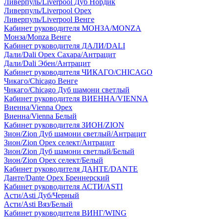
Ливерпуль/Liverpool Дуб Нордик
Ливерпуль/Liverpool Орех
Ливерпуль/Liverpool Венге
Кабинет руководителя МОНЗА/MONZA
Монза/Monza Венге
Кабинет руководителя ДАЛИ/DALI
Дали/Dali Орех Cахара/Антрацит
Дали/Dali Эбен/Антрацит
Кабинет руководителя ЧИКАГО/CHICAGO
Чикаго/Chicago Венге
Чикаго/Chicago Дуб шамони светлый
Кабинет руководителя ВИЕННА/VIENNA
Виенна/Vienna Орех
Виенна/Vienna Белый
Кабинет руководителя ЗИОН/ZION
Зион/Zion Дуб шамони светлый/Антрацит
Зион/Zion Орех селект/Антрацит
Зион/Zion Дуб шамони светлый/Белый
Зион/Zion Орех селект/Белый
Кабинет руководителя ДАНТЕ/DANTE
Данте/Dante Орех Бреннерский
Кабинет руководителя АСТИ/ASTI
Асти/Asti Дуб/Черный
Асти/Asti Вяз/Белый
Кабинет руководителя ВИНГ/WING