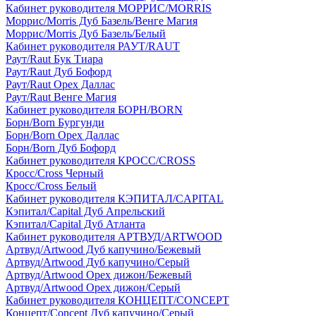
Кабинет руководителя МОРРИС/MORRIS
Моррис/Morris Дуб Базель/Венге Магия
Моррис/Morris Дуб Базель/Белый
Кабинет руководителя РАУТ/RAUT
Раут/Raut Бук Тиара
Раут/Raut Дуб Бофорд
Раут/Raut Орех Даллас
Раут/Raut Венге Магия
Кабинет руководителя БОРН/BORN
Борн/Born Бургунди
Борн/Born Орех Даллас
Борн/Born Дуб Бофорд
Кабинет руководителя КРОСС/CROSS
Кросс/Cross Черный
Кросс/Cross Белый
Кабинет руководителя КЭПИТАЛ/CAPITAL
Кэпитал/Capital Дуб Апрельский
Кэпитал/Capital Дуб Атланта
Кабинет руководителя АРТВУД/ARTWOOD
Артвуд/Artwood Дуб капучино/Бежевый
Артвуд/Artwood Дуб капучино/Серый
Артвуд/Artwood Орех дижон/Бежевый
Артвуд/Artwood Орех дижон/Серый
Кабинет руководителя КОНЦЕПТ/CONCEPT
Концепт/Concept Дуб капучино/Серый