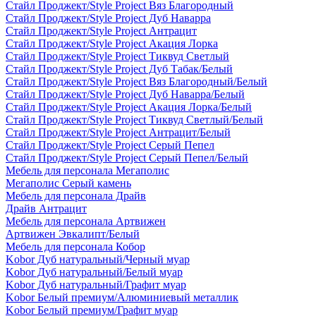
Стайл Проджект/Style Project Вяз Благородный
Стайл Проджект/Style Project Дуб Наварра
Стайл Проджект/Style Project Антрацит
Стайл Проджект/Style Project Акация Лорка
Стайл Проджект/Style Project Тиквуд Светлый
Стайл Проджект/Style Project Дуб Табак/Белый
Стайл Проджект/Style Project Вяз Благородный/Белый
Стайл Проджект/Style Project Дуб Наварра/Белый
Стайл Проджект/Style Project Акация Лорка/Белый
Стайл Проджект/Style Project Тиквуд Светлый/Белый
Стайл Проджект/Style Project Антрацит/Белый
Стайл Проджект/Style Project Серый Пепел
Стайл Проджект/Style Project Серый Пепел/Белый
Мебель для персонала Мегаполис
Мегаполис Серый камень
Мебель для персонала Драйв
Драйв Антрацит
Мебель для персонала Артвижен
Артвижен Эвкалипт/Белый
Мебель для персонала Кобор
Kobor Дуб натуральный/Черный муар
Kobor Дуб натуральный/Белый муар
Kobor Дуб натуральный/Графит муар
Kobor Белый премиум/Алюминиевый металлик
Kobor Белый премиум/Графит муар