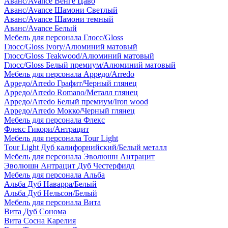
Аванс/Avance Венге Цаво
Аванс/Avance Шамони Светлый
Аванс/Avance Шамони темный
Аванс/Avance Белый
Мебель для персонала Глосс/Gloss
Глосс/Gloss Ivory/Алюминий матовый
Глосс/Gloss Teakwood/Алюминий матовый
Глосс/Gloss Белый премиум/Алюминий матовый
Мебель для персонала Арредо/Arredo
Арредо/Arredo Графит/Черный глянец
Арредо/Arredo Romano/Металл глянец
Арредо/Arredo Белый премиум/Iron wood
Арредо/Arredo Мокко/Черный глянец
Мебель для персонала Флекс
Флекс Гикори/Антрацит
Мебель для персонала Tour Light
Tour Light Дуб калифорнийский/Белый металл
Мебель для персонала Эволюшн Антрацит
Эволюшн Антрацит Дуб Честерфилд
Мебель для персонала Альба
Альба Дуб Наварра/Белый
Альба Дуб Нельсон/Белый
Мебель для персонала Вита
Вита Дуб Сонома
Вита Сосна Карелия