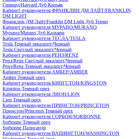
Гарвард/Harvard Дуб Коньяк
Кабинет руководителя ФРАНКЛИН ДМ ЛАЙТ/FRANKLIN
DM LIGHT
Франклин ДМ Лайт/Franklin DM Light Дуб Термо
Кабинет руководителя МУРАНО/MURANO
Мурано/Murano Дуб Кальяри
Кабинет руководителя ТЕСЛА/TESLA
Tesla Темный эвкалипт/Черный
Tesla Светлый эвкалипт/Черный
Кабинет руководителя РЕНЗ/RENZ
Ренз/Renz Светлый эвкалипт/Черный
Ренз/Renz Темный эвкалипт/Черный
Кабинет руководителя АМБЕР/AMBER
Amber Темный орех
Кабинет руководителя КИНГСТОН/KINGSTON
Kingston Темный орех
Кабинет руководителя ЛИОН/LION
Lion Темный орех
Кабинет руководителя ПРИНСТОН/PRINCETON
Принстон/Princeton Темный орех
Кабинет руководителя СОРБОН/SORBONNE
Sorbonne Темный орех
Sorbonne Палисандр
Кабинет руководителя ВАШИНГТОН/WASHINGTON
Washington Темный орех