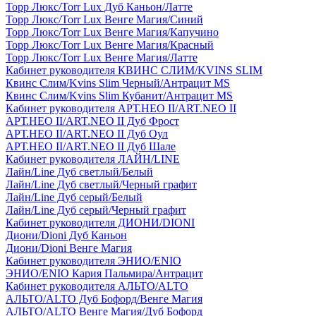
Торр Люкс/Torr Lux Дуб Каньон/Латте
Торр Люкс/Torr Lux Венге Магия/Синий
Торр Люкс/Torr Lux Венге Магия/Капучино
Торр Люкс/Torr Lux Венге Магия/Красный
Торр Люкс/Torr Lux Венге Магия/Латте
Кабинет руководителя КВИНС СЛИМ/KVINS SLIM
Квинс Слим/Kvins Slim Черный/Антрацит MS
Квинс Слим/Kvins Slim Кубанит/Антрацит MS
Кабинет руководителя АРТ.НЕО II/ART.NEO II
АРТ.НЕО II/ART.NEO II Дуб Фрост
АРТ.НЕО II/ART.NEO II Дуб Оул
АРТ.НЕО II/ART.NEO II Дуб Шале
Кабинет руководителя ЛАЙН/LINE
Лайн/Line Дуб светлый/Белый
Лайн/Line Дуб светлый/Черный графит
Лайн/Line Дуб серый/Белый
Лайн/Line Дуб серый/Черный графит
Кабинет руководителя ДИОНИ/DIONI
Диони/Dioni Дуб Каньон
Диони/Dioni Венге Магия
Кабинет руководителя ЭНИО/ENIO
ЭНИО/ENIO Кария Пальмира/Антрацит
Кабинет руководителя АЛЬТО/ALTO
АЛЬТО/ALTO Дуб Бофорд/Венге Магия
АЛЬТО/ALTO Венге Магия/Дуб Бофорд