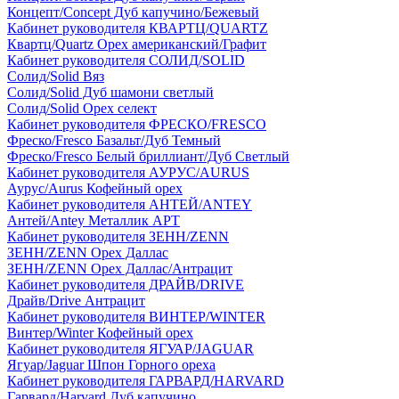
Концепт/Concept Дуб капучино/Бежевый
Кабинет руководителя КВАРТЦ/QUARTZ
Квартц/Quartz Орех американский/Графит
Кабинет руководителя СОЛИД/SOLID
Солид/Solid Вяз
Солид/Solid Дуб шамони светлый
Солид/Solid Орех селект
Кабинет руководителя ФРЕСКО/FRESCO
Фреско/Fresco Базальт/Дуб Темный
Фреско/Fresco Белый бриллиант/Дуб Светлый
Кабинет руководителя АУРУС/AURUS
Аурус/Aurus Кофейный орех
Кабинет руководителя АНТЕЙ/ANTEY
Антей/Antey Металлик АРТ
Кабинет руководителя ЗЕНН/ZENN
ЗЕНН/ZENN Орех Даллас
ЗЕНН/ZENN Орех Даллас/Антрацит
Кабинет руководителя ДРАЙВ/DRIVE
Драйв/Drive Антрацит
Кабинет руководителя ВИНТЕР/WINTER
Винтер/Winter Кофейный орех
Кабинет руководителя ЯГУАР/JAGUAR
Ягуар/Jaguar Шпон Горного ореха
Кабинет руководителя ГАРВАРД/HARVARD
Гарвард/Harvard Дуб капучино