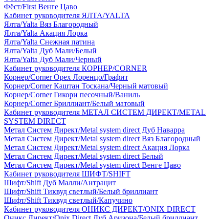
Фёст/First Венге Цаво
Кабинет руководителя ЯЛТА/YALTA
Ялта/Yalta Вяз Благородный
Ялта/Yalta Акация Лорка
Ялта/Yalta Снежная патина
Ялта/Yalta Дуб Мали/Белый
Ялта/Yalta Дуб Мали/Черный
Кабинет руководителя КОРНЕР/CORNER
Корнер/Corner Орех Лоренцо/Графит
Корнер/Corner Каштан Тоскана/Черный матовый
Корнер/Corner Гикори песочный/Ваниль
Корнер/Corner Бриллиант/Белый матовый
Кабинет руководителя МЕТАЛ СИСТЕМ ДИРЕКТ/METAL
SYSTEM DIRECT
Метал Систем Директ/Metal system direct Дуб Наварра
Метал Систем Директ/Metal system direct Вяз Благородный
Метал Систем Директ/Metal system direct Акация Лорка
Метал Систем Директ/Metal system direct Белый
Метал Систем Директ/Metal system direct Венге Цаво
Кабинет руководителя ШИФТ/SHIFT
Шифт/Shift Дуб Малли/Антрацит
Шифт/Shift Тиквуд светлый/Белый бриллиант
Шифт/Shift Тиквуд светлый/Капучино
Кабинет руководителя ОНИКС ДИРЕКТ/ONIX DIRECT
Оникс Директ/Onix Direct Дуб Аризона/Белый бриллиант