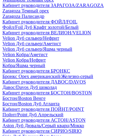
Кабинет руководителя ЗАРАГОЗА/ZARAGOZA
Zaragoza Темный орех
Zaragoza Палисандр
Кабинет руководителя ФОЙЛ/FOIL
Фойл/Foil Дуб Крафт золотой/Белый
Кабинет руководителя ВЕЛИОН/VELION
Velion Дуб сильвер/Нефрит
Velion Дуб сильвер/Аметист
Velion Дуб сильвер/Яшма черный
Velion Кобра/Аметист
Velion Кобра/Нефрит
Кобра/Яшма черный
Кабинет руководителя БРОНКС
Бронкс Орех американский/Железно-серый
Кабинет руководителя ДАВОС/DAVOS
Давос/Davos Дуб шоколад
Кабинет руководителя БОСТОН/BOSTON
Бостон/Boston Венге
Бостон/Boston Дуб Атланта
Кабинет руководителя ПОЙНТ/POINT
Пойнт/Point Дуб Апрельский
Кабинет руководителя АСТОН/ASTON
Aston Дуб Дюваль/Серый кварц/Мокко
Кабинет руководителя СИРИО/SIRIO