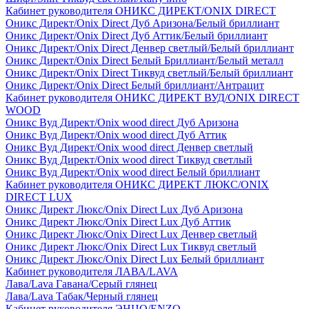
Кабинет руководителя ОНИКС ДИРЕКТ/ONIX DIRECT
Оникс Директ/Onix Direct Дуб Аризона/Белый бриллиант
Оникс Директ/Onix Direct Дуб Аттик/Белый бриллиант
Оникс Директ/Onix Direct Денвер светлый/Белый бриллиант
Оникс Директ/Onix Direct Белый Бриллиант/Белый металл
Оникс Директ/Onix Direct Тиквуд светлый/Белый бриллиант
Оникс Директ/Onix Direct Белый бриллиант/Антрацит
Кабинет руководителя ОНИКС ДИРЕКТ ВУД/ONIX DIRECT
WOOD
Оникс Вуд Директ/Onix wood direct Дуб Аризона
Оникс Вуд Директ/Onix wood direct Дуб Аттик
Оникс Вуд Директ/Onix wood direct Денвер светлый
Оникс Вуд Директ/Onix wood direct Тиквуд светлый
Оникс Вуд Директ/Onix wood direct Белый бриллиант
Кабинет руководителя ОНИКС ДИРЕКТ ЛЮКС/ONIX
DIRECT LUX
Оникс Директ Люкс/Onix Direct Lux Дуб Аризона
Оникс Директ Люкс/Onix Direct Lux Дуб Аттик
Оникс Директ Люкс/Onix Direct Lux Денвер светлый
Оникс Директ Люкс/Onix Direct Lux Тиквуд светлый
Оникс Директ Люкс/Onix Direct Lux Белый бриллиант
Кабинет руководителя ЛАВА/LAVA
Лава/Lava Гавана/Серый глянец
Лава/Lava Табак/Черный глянец
Кабинет руководителя ЭНЦО/ENZO