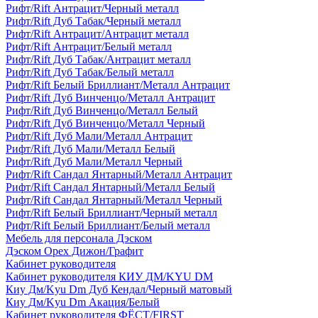
Рифт/Rift Антрацит/Черный металл
Рифт/Rift Дуб Табак/Черный металл
Рифт/Rift Антрацит/Антрацит металл
Рифт/Rift Антрацит/Белый металл
Рифт/Rift Дуб Табак/Антрацит металл
Рифт/Rift Дуб Табак/Белый металл
Рифт/Rift Белый Бриллиант/Металл Антрацит
Рифт/Rift Дуб Винченцо/Металл Антрацит
Рифт/Rift Дуб Винченцо/Металл Белый
Рифт/Rift Дуб Винченцо/Металл Черный
Рифт/Rift Дуб Мали/Металл Антрацит
Рифт/Rift Дуб Мали/Металл Белый
Рифт/Rift Дуб Мали/Металл Черный
Рифт/Rift Сандал Янтарный/Металл Антрацит
Рифт/Rift Сандал Янтарный/Металл Белый
Рифт/Rift Сандал Янтарный/Металл Черный
Рифт/Rift Белый Бриллиант/Черный металл
Рифт/Rift Белый Бриллиант/Белый металл
Мебель для персонала Дэском
Дэском Орех Дижон/Графит
Кабинет руководителя
Кабинет руководителя КИУ ДМ/KYU DM
Киу Дм/Kyu Dm Дуб Кендал/Черный матовый
Киу Дм/Kyu Dm Акация/Белый
Кабинет руководителя ФЁСТ/FIRST