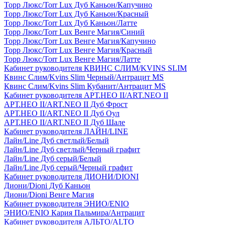
Торр Люкс/Torr Lux Дуб Каньон/Капучино
Торр Люкс/Torr Lux Дуб Каньон/Красный
Торр Люкс/Torr Lux Дуб Каньон/Латте
Торр Люкс/Torr Lux Венге Магия/Синий
Торр Люкс/Torr Lux Венге Магия/Капучино
Торр Люкс/Torr Lux Венге Магия/Красный
Торр Люкс/Torr Lux Венге Магия/Латте
Кабинет руководителя КВИНС СЛИМ/KVINS SLIM
Квинс Слим/Kvins Slim Черный/Антрацит MS
Квинс Слим/Kvins Slim Кубанит/Антрацит MS
Кабинет руководителя АРТ.НЕО II/ART.NEO II
АРТ.НЕО II/ART.NEO II Дуб Фрост
АРТ.НЕО II/ART.NEO II Дуб Оул
АРТ.НЕО II/ART.NEO II Дуб Шале
Кабинет руководителя ЛАЙН/LINE
Лайн/Line Дуб светлый/Белый
Лайн/Line Дуб светлый/Черный графит
Лайн/Line Дуб серый/Белый
Лайн/Line Дуб серый/Черный графит
Кабинет руководителя ДИОНИ/DIONI
Диони/Dioni Дуб Каньон
Диони/Dioni Венге Магия
Кабинет руководителя ЭНИО/ENIO
ЭНИО/ENIO Кария Пальмира/Антрацит
Кабинет руководителя АЛЬТО/ALTO