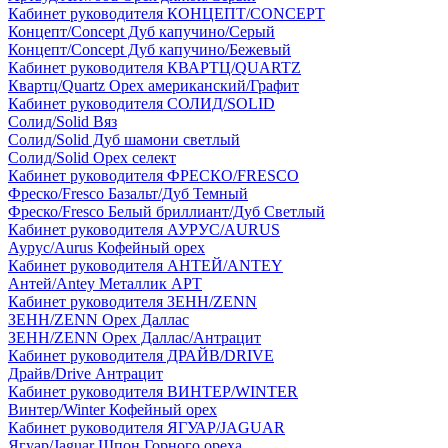
Кабинет руководителя КОНЦЕПТ/CONCEPT
Концепт/Concept Дуб капучино/Серый
Концепт/Concept Дуб капучино/Бежевый
Кабинет руководителя КВАРТЦ/QUARTZ
Квартц/Quartz Орех американский/Графит
Кабинет руководителя СОЛИД/SOLID
Солид/Solid Вяз
Солид/Solid Дуб шамони светлый
Солид/Solid Орех селект
Кабинет руководителя ФРЕСКО/FRESCO
Фреско/Fresco Базальт/Дуб Темный
Фреско/Fresco Белый бриллиант/Дуб Светлый
Кабинет руководителя АУРУС/AURUS
Аурус/Aurus Кофейный орех
Кабинет руководителя АНТЕЙ/ANTEY
Антей/Antey Металлик АРТ
Кабинет руководителя ЗЕНН/ZENN
ЗЕНН/ZENN Орех Даллас
ЗЕНН/ZENN Орех Даллас/Антрацит
Кабинет руководителя ДРАЙВ/DRIVE
Драйв/Drive Антрацит
Кабинет руководителя ВИНТЕР/WINTER
Винтер/Winter Кофейный орех
Кабинет руководителя ЯГУАР/JAGUAR
Ягуар/Jaguar Шпон Горного ореха