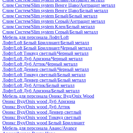
Слим Систем/Slim system Венге Цаво/Антрацит металл
Слим Систем/Slim system Венге Цаво/Белый металл
Слим Систем/Slim system Белый/Белый металл
Слим Систем/Slim system Серый/Антрацит металл
Слим Систем/Slim system Клен/Белый металл
Слим Систем/Slim system Серый/Белый металл
Мебель для персонала Лофт/Loft
Лофт/Loft Белый Бриллиант/Белый металл
Лофт/Loft Белый Бриллиант/Черный металл
Лофт/Loft Тиквуд светлый/Черный металл
Лофт/Loft Дуб Аризона/Черный металл
Лофт/Loft Дуб Аттик/Черный металл
Лофт/Loft Денвер светлый/Черный металл
Лофт/Loft Тиквуд светлый/Белый металл
Лофт/Loft Денвер светлый/Белый металл
Лофт/Loft Дуб Аттик/Белый металл
Лофт/Loft Дуб Аризона/Белый металл
Мебель для персонала Оникс Вуд/Onix Wood
Оникс Вуд/Onix wood Дуб Аризона
Оникс Вуд/Onix wood Дуб Аттик
Оникс Вуд/Onix wood Денвер светлый
Оникс Вуд/Onix wood Тиквуд светлый
Оникс Вуд/Onix wood Белый Бриллиант
Мебель для персонала Аванс/Avance