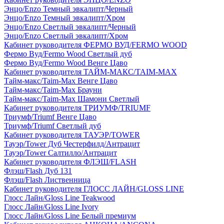
Энцо/Enzo Темный эвкалипт/Черный
Энцо/Enzo Темный эвкалипт/Хром
Энцо/Enzo Светлый эвкалипт/Черный
Энцо/Enzo Светлый эвкалипт/Хром
Кабинет руководителя ФЕРМО ВУД/FERMO WOOD
Фермо Вуд/Fermo Wood Светлый дуб
Фермо Вуд/Fermo Wood Венге Цаво
Кабинет руководителя ТАЙМ-МАКС/TAIM-MAX
Тайм-макс/Taim-Max Венге Цаво
Тайм-макс/Taim-Max Брауни
Тайм-макс/Taim-Max Шамони Светлый
Кабинет руководителя ТРИУМФ/TRIUMF
Триумф/Triumf Венге Цаво
Триумф/Triumf Светлый дуб
Кабинет руководителя ТАУЭР/TOWER
Тауэр/Tower Дуб Честерфилд/Антрацит
Тауэр/Tower Салтилло/Антрацит
Кабинет руководителя ФЛЭШ/FLASH
Флэш/Flash Дуб 131
Флэш/Flash Лиственница
Кабинет руководителя ГЛОСС ЛАЙН/GLOSS LINE
Глосс Лайн/Gloss Line Teakwood
Глосс Лайн/Gloss Line Ivory
Глосс Лайн/Gloss Line Белый премиум