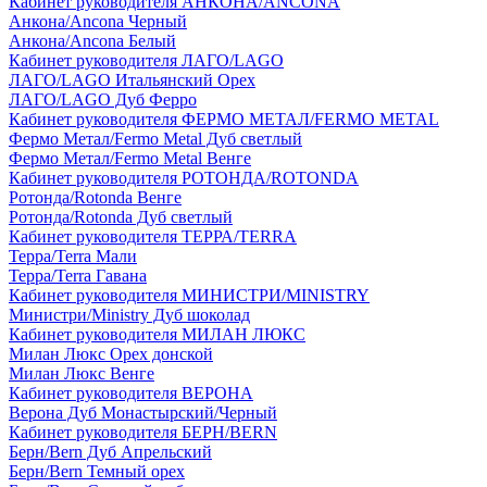
Кабинет руководителя АНКОНА/ANCONA
Анкона/Ancona Черный
Анкона/Ancona Белый
Кабинет руководителя ЛАГО/LAGO
ЛАГО/LAGO Итальянский Орех
ЛАГО/LAGO Дуб Ферро
Кабинет руководителя ФЕРМО МЕТАЛ/FERMO METAL
Фермо Метал/Fermo Metal Дуб светлый
Фермо Метал/Fermo Metal Венге
Кабинет руководителя РОТОНДА/ROTONDA
Ротонда/Rotonda Венге
Ротонда/Rotonda Дуб светлый
Кабинет руководителя ТЕРРА/TERRA
Терра/Terra Мали
Терра/Terra Гавана
Кабинет руководителя МИНИСТРИ/MINISTRY
Министри/Ministry Дуб шоколад
Кабинет руководителя МИЛАН ЛЮКС
Милан Люкс Орех донской
Милан Люкс Венге
Кабинет руководителя ВЕРОНА
Верона Дуб Монастырский/Черный
Кабинет руководителя БЕРН/BERN
Берн/Bern Дуб Апрельский
Берн/Bern Темный орех