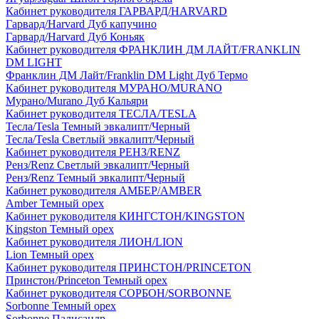
Кабинет руководителя ГАРВАРД/HARVARD
Гарвард/Harvard Дуб капучино
Гарвард/Harvard Дуб Коньяк
Кабинет руководителя ФРАНКЛИН ДМ ЛАЙТ/FRANKLIN
DM LIGHT
Франклин ДМ Лайт/Franklin DM Light Дуб Термо
Кабинет руководителя МУРАНО/MURANO
Мурано/Murano Дуб Кальяри
Кабинет руководителя ТЕСЛА/TESLA
Тесла/Tesla Темный эвкалипт/Черный
Тесла/Tesla Светлый эвкалипт/Черный
Кабинет руководителя РЕНЗ/RENZ
Ренз/Renz Светлый эвкалипт/Черный
Ренз/Renz Темный эвкалипт/Черный
Кабинет руководителя АМБЕР/AMBER
Amber Темный орех
Кабинет руководителя КИНГСТОН/KINGSTON
Kingston Темный орех
Кабинет руководителя ЛИОН/LION
Lion Темный орех
Кабинет руководителя ПРИНСТОН/PRINCETON
Принстон/Princeton Темный орех
Кабинет руководителя СОРБОН/SORBONNE
Sorbonne Темный орех
Sorbonne Палисандр