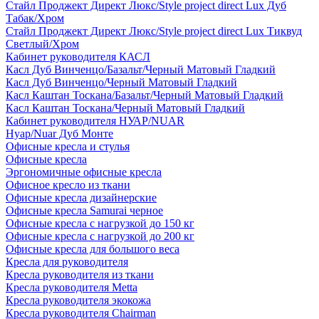
Стайл Проджект Директ Люкс/Style project direct Lux Дуб
Табак/Хром
Стайл Проджект Директ Люкс/Style project direct Lux Тиквуд
Светлый/Хром
Кабинет руководителя КАСЛ
Касл Дуб Винченцо/Базальт/Черный Матовый Гладкий
Касл Дуб Винченцо/Черный Матовый Гладкий
Касл Каштан Тоскана/Базальт/Черный Матовый Гладкий
Касл Каштан Тоскана/Черный Матовый Гладкий
Кабинет руководителя НУАР/NUAR
Нуар/Nuar Дуб Монте
Офисные кресла и стулья
Офисные кресла
Эргономичные офисные кресла
Офисное кресло из ткани
Офисные кресла дизайнерские
Офисные кресла Samurai черное
Офисные кресла с нагрузкой до 150 кг
Офисные кресла с нагрузкой до 200 кг
Офисные кресла для большого веса
Кресла для руководителя
Кресла руководителя из ткани
Кресла руководителя Metta
Кресла руководителя экокожа
Кресла руководителя Chairman