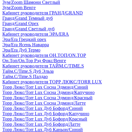
Зум/Zoom Шамони Светлый
Зум/Zoom Венге
Кабинет руководителя ГРАНД/GRAND
Гранд/Grand Темный дуб
Гранд/Grand Орех
Гранд/Grand Светлый дуб
Кабинет руководителя ЭРА/ERA
Эра/Era Грецкий орех
Эра/Era Ясень Наварра
Эра/Era Дуб Термо
Кабинет руководителя ОН.ТОП/ON.TOP
Он.Топ/On.Top Рэд Фокс/Венге
Кабинет руководителя ТАЙМ.С/TIME.S
Тайм.С/Time.S Дуб Эльза
Тайм.С/Time.S Палдао
Кабинет руководителя ТОРР ЛЮКС/TORR LUX
Торр Люкс/Torr Lux Сосна Эдмонд/Синий
Торр Люкс/Torr Lux Сосна Эдмонд/Капучино
Торр Люкс/Torr Lux Сосна Эдмонд/Красный
Торр Люкс/Torr Lux Сосна Эдмонд/Латте
Торр Люкс/Torr Lux Дуб Бофорд/Синий
Торр Люкс/Torr Lux Дуб Бофорд/Капучино
Торр Люкс/Torr Lux Дуб Бофорд/Красный
Торр Люкс/Torr Lux Дуб Бофорд/Латте
Торр Люкс/Torr Lux Дуб Каньон/Синий