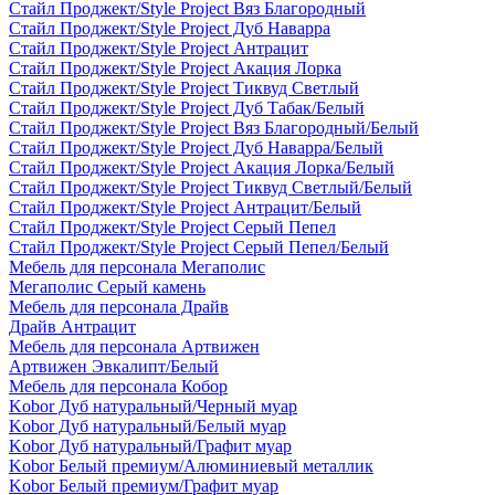
Стайл Проджект/Style Project Вяз Благородный
Стайл Проджект/Style Project Дуб Наварра
Стайл Проджект/Style Project Антрацит
Стайл Проджект/Style Project Акация Лорка
Стайл Проджект/Style Project Тиквуд Светлый
Стайл Проджект/Style Project Дуб Табак/Белый
Стайл Проджект/Style Project Вяз Благородный/Белый
Стайл Проджект/Style Project Дуб Наварра/Белый
Стайл Проджект/Style Project Акация Лорка/Белый
Стайл Проджект/Style Project Тиквуд Светлый/Белый
Стайл Проджект/Style Project Антрацит/Белый
Стайл Проджект/Style Project Серый Пепел
Стайл Проджект/Style Project Серый Пепел/Белый
Мебель для персонала Мегаполис
Мегаполис Серый камень
Мебель для персонала Драйв
Драйв Антрацит
Мебель для персонала Артвижен
Артвижен Эвкалипт/Белый
Мебель для персонала Кобор
Kobor Дуб натуральный/Черный муар
Kobor Дуб натуральный/Белый муар
Kobor Дуб натуральный/Графит муар
Kobor Белый премиум/Алюминиевый металлик
Kobor Белый премиум/Графит муар