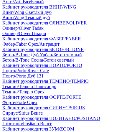
Асти/Asti Вяз/Белый
Кабинет руководителя ВИНГ/WING
Винг/Wing Светлый дуб
Винг/Wing Темный дуб
Кабинет руководителя ОЛИВЕР/OLIVER
Оливер/Oliver Табак
Оливер/Oliver Гикори
Кабинет руководителя ФАБЕР/FABER
Фабер/Faber Орех/Антрацит
Кабинет руководителя БЕТОН/B-TONE
Бетон/B-Tone Дуб Урбан/Бетон темный
Бетон/B-Tone Сосна/Бетон светлый
Кабинет руководителя ПОРТО/PORTO
Порто/Porto Rover Cafe
Порто/Porto Дуб 131
Кабинет руководителя ТЕМПИО/TEMPIO
Темпио/Tempio Палисандр
Темпио/Tempio Орех
Кабинет руководителя ФОРТЕ/FORTE
Форте/Forte Орех
Кабинет руководителя СИРИУС/SIRIUS
Сириус/Sirius Венге
Кабинет руководителя ПОЗИТАНО/POSITANO
Позитано/Positano Венге
Кабинет руководителя ЗУМ/ZOOM