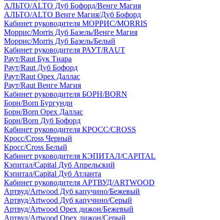
АЛЬТО/ALTO Дуб Бофорд/Венге Магия
АЛЬТО/ALTO Венге Магия/Дуб Бофорд
Кабинет руководителя МОРРИС/MORRIS
Моррис/Morris Дуб Базель/Венге Магия
Моррис/Morris Дуб Базель/Белый
Кабинет руководителя РАУТ/RAUT
Раут/Raut Бук Тиара
Раут/Raut Дуб Бофорд
Раут/Raut Орех Даллас
Раут/Raut Венге Магия
Кабинет руководителя БОРН/BORN
Борн/Born Бургунди
Борн/Born Орех Даллас
Борн/Born Дуб Бофорд
Кабинет руководителя КРОСС/CROSS
Кросс/Cross Черный
Кросс/Cross Белый
Кабинет руководителя КЭПИТАЛ/CAPITAL
Кэпитал/Capital Дуб Апрельский
Кэпитал/Capital Дуб Атланта
Кабинет руководителя АРТВУД/ARTWOOD
Артвуд/Artwood Дуб капучино/Бежевый
Артвуд/Artwood Дуб капучино/Серый
Артвуд/Artwood Орех дижон/Бежевый
Артвуд/Artwood Орех дижон/Серый