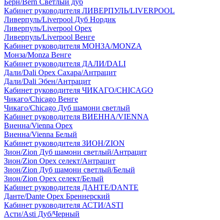
Берн/Bern Светлый дуб
Кабинет руководителя ЛИВЕРПУЛЬ/LIVERPOOL
Ливерпуль/Liverpool Дуб Нордик
Ливерпуль/Liverpool Орех
Ливерпуль/Liverpool Венге
Кабинет руководителя МОНЗА/MONZA
Монза/Monza Венге
Кабинет руководителя ДАЛИ/DALI
Дали/Dali Орех Cахара/Антрацит
Дали/Dali Эбен/Антрацит
Кабинет руководителя ЧИКАГО/CHICAGO
Чикаго/Chicago Венге
Чикаго/Chicago Дуб шамони светлый
Кабинет руководителя ВИЕННА/VIENNA
Виенна/Vienna Орех
Виенна/Vienna Белый
Кабинет руководителя ЗИОН/ZION
Зион/Zion Дуб шамони светлый/Антрацит
Зион/Zion Орех селект/Антрацит
Зион/Zion Дуб шамони светлый/Белый
Зион/Zion Орех селект/Белый
Кабинет руководителя ДАНТЕ/DANTE
Данте/Dante Орех Бреннерский
Кабинет руководителя АСТИ/ASTI
Асти/Asti Дуб/Черный