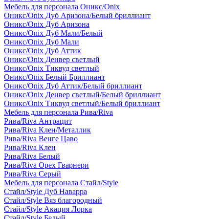
Мебель для персонала Оникс/Onix
Оникс/Onix Дуб Аризона/Белый бриллиант
Оникс/Onix Дуб Аризона
Оникс/Onix Дуб Мали/Белый
Оникс/Onix Дуб Мали
Оникс/Onix Дуб Аттик
Оникс/Onix Денвер светлый
Оникс/Onix Тиквуд светлый
Оникс/Onix Белый Бриллиант
Оникс/Onix Дуб Аттик/Белый бриллиант
Оникс/Onix Денвер светлый/Белый бриллиант
Оникс/Onix Тиквуд светлый/Белый бриллиант
Мебель для персонала Рива/Riva
Рива/Riva Антрацит
Рива/Riva Клен/Металлик
Рива/Riva Венге Цаво
Рива/Riva Клен
Рива/Riva Белый
Рива/Riva Орех Гварнери
Рива/Riva Серый
Мебель для персонала Стайл/Style
Стайл/Style Дуб Наварра
Стайл/Style Вяз благородный
Стайл/Style Акация Лорка
Стайл/Style Белый