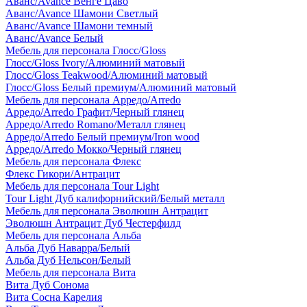
Аванс/Avance Венге Цаво
Аванс/Avance Шамони Светлый
Аванс/Avance Шамони темный
Аванс/Avance Белый
Мебель для персонала Глосс/Gloss
Глосс/Gloss Ivory/Алюминий матовый
Глосс/Gloss Teakwood/Алюминий матовый
Глосс/Gloss Белый премиум/Алюминий матовый
Мебель для персонала Арредо/Arredo
Арредо/Arredo Графит/Черный глянец
Арредо/Arredo Romano/Металл глянец
Арредо/Arredo Белый премиум/Iron wood
Арредо/Arredo Мокко/Черный глянец
Мебель для персонала Флекс
Флекс Гикори/Антрацит
Мебель для персонала Tour Light
Tour Light Дуб калифорнийский/Белый металл
Мебель для персонала Эволюшн Антрацит
Эволюшн Антрацит Дуб Честерфилд
Мебель для персонала Альба
Альба Дуб Наварра/Белый
Альба Дуб Нельсон/Белый
Мебель для персонала Вита
Вита Дуб Сонома
Вита Сосна Карелия