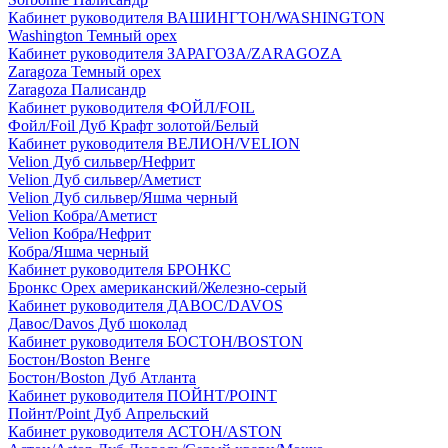
Кабинет руководителя ВАШИНГТОН/WASHINGTON
Washington Темный орех
Кабинет руководителя ЗАРАГОЗА/ZARAGOZA
Zaragoza Темный орех
Zaragoza Палисандр
Кабинет руководителя ФОЙЛ/FOIL
Фойл/Foil Дуб Крафт золотой/Белый
Кабинет руководителя ВЕЛИОН/VELION
Velion Дуб сильвер/Нефрит
Velion Дуб сильвер/Аметист
Velion Дуб сильвер/Яшма черный
Velion Кобра/Аметист
Velion Кобра/Нефрит
Кобра/Яшма черный
Кабинет руководителя БРОНКС
Бронкс Орех американский/Железно-серый
Кабинет руководителя ДАВОС/DAVOS
Давос/Davos Дуб шоколад
Кабинет руководителя БОСТОН/BOSTON
Бостон/Boston Венге
Бостон/Boston Дуб Атланта
Кабинет руководителя ПОЙНТ/POINT
Пойнт/Point Дуб Апрельский
Кабинет руководителя АСТОН/ASTON