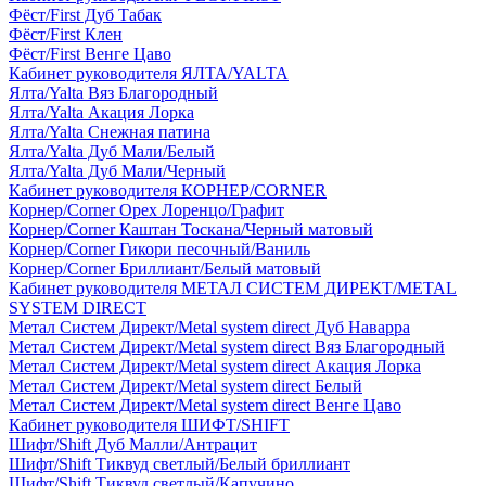
Фёст/First Дуб Табак
Фёст/First Клен
Фёст/First Венге Цаво
Кабинет руководителя ЯЛТА/YALTA
Ялта/Yalta Вяз Благородный
Ялта/Yalta Акация Лорка
Ялта/Yalta Снежная патина
Ялта/Yalta Дуб Мали/Белый
Ялта/Yalta Дуб Мали/Черный
Кабинет руководителя КОРНЕР/CORNER
Корнер/Corner Орех Лоренцо/Графит
Корнер/Corner Каштан Тоскана/Черный матовый
Корнер/Corner Гикори песочный/Ваниль
Корнер/Corner Бриллиант/Белый матовый
Кабинет руководителя МЕТАЛ СИСТЕМ ДИРЕКТ/METAL
SYSTEM DIRECT
Метал Систем Директ/Metal system direct Дуб Наварра
Метал Систем Директ/Metal system direct Вяз Благородный
Метал Систем Директ/Metal system direct Акация Лорка
Метал Систем Директ/Metal system direct Белый
Метал Систем Директ/Metal system direct Венге Цаво
Кабинет руководителя ШИФТ/SHIFT
Шифт/Shift Дуб Малли/Антрацит
Шифт/Shift Тиквуд светлый/Белый бриллиант
Шифт/Shift Тиквуд светлый/Капучино