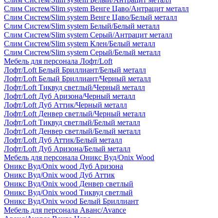
Слим Систем/Slim system Венге Цаво/Антрацит металл
Слим Систем/Slim system Венге Цаво/Белый металл
Слим Систем/Slim system Белый/Белый металл
Слим Систем/Slim system Серый/Антрацит металл
Слим Систем/Slim system Клен/Белый металл
Слим Систем/Slim system Серый/Белый металл
Мебель для персонала Лофт/Loft
Лофт/Loft Белый Бриллиант/Белый металл
Лофт/Loft Белый Бриллиант/Черный металл
Лофт/Loft Тиквуд светлый/Черный металл
Лофт/Loft Дуб Аризона/Черный металл
Лофт/Loft Дуб Аттик/Черный металл
Лофт/Loft Денвер светлый/Черный металл
Лофт/Loft Тиквуд светлый/Белый металл
Лофт/Loft Денвер светлый/Белый металл
Лофт/Loft Дуб Аттик/Белый металл
Лофт/Loft Дуб Аризона/Белый металл
Мебель для персонала Оникс Вуд/Onix Wood
Оникс Вуд/Onix wood Дуб Аризона
Оникс Вуд/Onix wood Дуб Аттик
Оникс Вуд/Onix wood Денвер светлый
Оникс Вуд/Onix wood Тиквуд светлый
Оникс Вуд/Onix wood Белый Бриллиант
Мебель для персонала Аванс/Avance