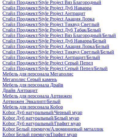
Стайл Проджект/Style Project Вяз Благородный
Стайл Проджект/Style Project Дуб Наварра
Стайл Проджект/Style Project Антрацит
Стайл Проджект/Style Project Акация Лорка
Стайл Проджект/Style Project Тиквуд Светлый
Стайл Проджект/Style Project Дуб Табак/Белый
Стайл Проджект/Style Project Вяз Благородный/Белый
Стайл Проджект/Style Project Дуб Наварра/Белый
Стайл Проджект/Style Project Акация Лорка/Белый
Стайл Проджект/Style Project Тиквуд Светлый/Белый
Стайл Проджект/Style Project Антрацит/Белый
Стайл Проджект/Style Project Серый Пепел
Стайл Проджект/Style Project Серый Пепел/Белый
Мебель для персонала Мегаполис
Мегаполис Серый камень
Мебель для персонала Драйв
Драйв Антрацит
Мебель для персонала Артвижен
Артвижен Эвкалипт/Белый
Мебель для персонала Кобор
Kobor Дуб натуральный/Черный муар
Kobor Дуб натуральный/Белый муар
Kobor Дуб натуральный/Графит муар
Kobor Белый премиум/Алюминиевый металлик
Kobor Белый премиум/Графит муар