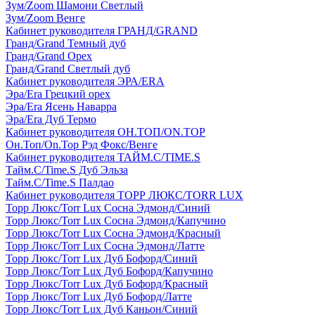
Зум/Zoom Шамони Светлый
Зум/Zoom Венге
Кабинет руководителя ГРАНД/GRAND
Гранд/Grand Темный дуб
Гранд/Grand Орех
Гранд/Grand Светлый дуб
Кабинет руководителя ЭРА/ERA
Эра/Era Грецкий орех
Эра/Era Ясень Наварра
Эра/Era Дуб Термо
Кабинет руководителя ОН.ТОП/ON.TOP
Он.Топ/On.Top Рэд Фокс/Венге
Кабинет руководителя ТАЙМ.С/TIME.S
Тайм.С/Time.S Дуб Эльза
Тайм.С/Time.S Палдао
Кабинет руководителя ТОРР ЛЮКС/TORR LUX
Торр Люкс/Torr Lux Сосна Эдмонд/Синий
Торр Люкс/Torr Lux Сосна Эдмонд/Капучино
Торр Люкс/Torr Lux Сосна Эдмонд/Красный
Торр Люкс/Torr Lux Сосна Эдмонд/Латте
Торр Люкс/Torr Lux Дуб Бофорд/Синий
Торр Люкс/Torr Lux Дуб Бофорд/Капучино
Торр Люкс/Torr Lux Дуб Бофорд/Красный
Торр Люкс/Torr Lux Дуб Бофорд/Латте
Торр Люкс/Torr Lux Дуб Каньон/Синий