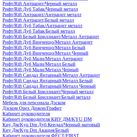
Рифт/Rift Антрацит/Черный металл
Рифт/Rift Дуб Табак/Черный металл
Рифт/Rift Антрацит/Антрацит металл
Рифт/Rift Антрацит/Белый металл
Рифт/Rift Дуб Табак/Антрацит металл
Рифт/Rift Дуб Табак/Белый металл
Рифт/Rift Белый Бриллиант/Металл Антрацит
Рифт/Rift Дуб Винченцо/Металл Антрацит
Рифт/Rift Дуб Винченцо/Металл Белый
Рифт/Rift Дуб Винченцо/Металл Черный
Рифт/Rift Дуб Мали/Металл Антрацит
Рифт/Rift Дуб Мали/Металл Белый
Рифт/Rift Дуб Мали/Металл Черный
Рифт/Rift Сандал Янтарный/Металл Антрацит
Рифт/Rift Сандал Янтарный/Металл Белый
Рифт/Rift Сандал Янтарный/Металл Черный
Рифт/Rift Белый Бриллиант/Черный металл
Рифт/Rift Белый Бриллиант/Белый металл
Мебель для персонала Дэском
Дэском Орех Дижон/Графит
Кабинет руководителя
Кабинет руководителя КИУ ДМ/KYU DM
Киу Дм/Kyu Dm Дуб Кендал/Черный матовый
Киу Дм/Kyu Dm Акация/Белый
Кабинет руководителя ФЁСТ/FIRST