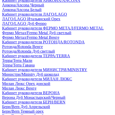
Кабинет руководителя АНКОНА/ANCONA
Анкона/Ancona Черный
Анкона/Ancona Белый
Кабинет руководителя ЛАГО/LAGO
ЛАГО/LAGO Итальянский Орех
ЛАГО/LAGO Дуб Ферро
Кабинет руководителя ФЕРМО МЕТАЛ/FERMO METAL
Фермо Метал/Fermo Metal Дуб светлый
Фермо Метал/Fermo Metal Венге
Кабинет руководителя РОТОНДА/ROTONDA
Ротонда/Rotonda Венге
Ротонда/Rotonda Дуб светлый
Кабинет руководителя ТЕРРА/TERRA
Терра/Terra Мали
Терра/Terra Гавана
Кабинет руководителя МИНИСТРИ/MINISTRY
Министри/Ministry Дуб шоколад
Кабинет руководителя МИЛАН ЛЮКС
Милан Люкс Орех донской
Милан Люкс Венге
Кабинет руководителя ВЕРОНА
Верона Дуб Монастырский/Черный
Кабинет руководителя БЕРН/BERN
Берн/Bern Дуб Апрельский
Берн/Bern Темный орех