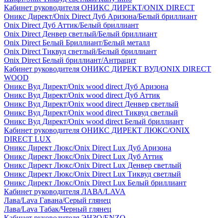
Кабинет руководителя ОНИКС ДИРЕКТ/ONIX DIRECT
Оникс Директ/Onix Direct Дуб Аризона/Белый бриллиант
Onix Direct Дуб Аттик/Белый бриллиант
Onix Direct Денвер светлый/Белый бриллиант
Onix Direct Белый Бриллиант/Белый металл
Onix Direct Тиквуд светлый/Белый бриллиант
Onix Direct Белый бриллиант/Антрацит
Кабинет руководителя ОНИКС ДИРЕКТ ВУД/ONIX DIRECT
WOOD
Оникс Вуд Директ/Onix wood direct Дуб Аризона
Оникс Вуд Директ/Onix wood direct Дуб Аттик
Оникс Вуд Директ/Onix wood direct Денвер светлый
Оникс Вуд Директ/Onix wood direct Тиквуд светлый
Оникс Вуд Директ/Onix wood direct Белый бриллиант
Кабинет руководителя ОНИКС ДИРЕКТ ЛЮКС/ONIX
DIRECT LUX
Оникс Директ Люкс/Onix Direct Lux Дуб Аризона
Оникс Директ Люкс/Onix Direct Lux Дуб Аттик
Оникс Директ Люкс/Onix Direct Lux Денвер светлый
Оникс Директ Люкс/Onix Direct Lux Тиквуд светлый
Оникс Директ Люкс/Onix Direct Lux Белый бриллиант
Кабинет руководителя ЛАВА/LAVA
Лава/Lava Гавана/Серый глянец
Лава/Lava Табак/Черный глянец
Кабинет руководителя ЭНЗО/ENZO