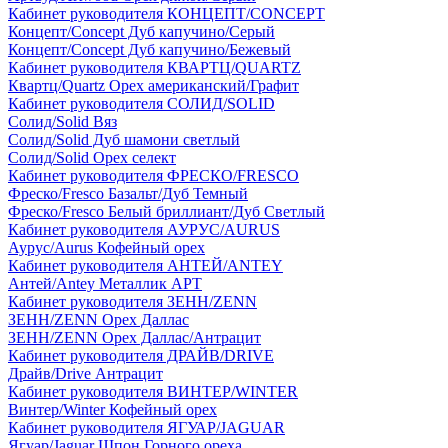
Кабинет руководителя КОНЦЕПТ/CONCEPT
Концепт/Concept Дуб капучино/Серый
Концепт/Concept Дуб капучино/Бежевый
Кабинет руководителя КВАРТЦ/QUARTZ
Квартц/Quartz Орех американский/Графит
Кабинет руководителя СОЛИД/SOLID
Солид/Solid Вяз
Солид/Solid Дуб шамони светлый
Солид/Solid Орех селект
Кабинет руководителя ФРЕСКО/FRESCO
Фреско/Fresco Базальт/Дуб Темный
Фреско/Fresco Белый бриллиант/Дуб Светлый
Кабинет руководителя АУРУС/AURUS
Аурус/Aurus Кофейный орех
Кабинет руководителя АНТЕЙ/ANTEY
Антей/Antey Металлик АРТ
Кабинет руководителя ЗЕНН/ZENN
ЗЕНН/ZENN Орех Даллас
ЗЕНН/ZENN Орех Даллас/Антрацит
Кабинет руководителя ДРАЙВ/DRIVE
Драйв/Drive Антрацит
Кабинет руководителя ВИНТЕР/WINTER
Винтер/Winter Кофейный орех
Кабинет руководителя ЯГУАР/JAGUAR
Ягуар/Jaguar Шпон Горного ореха