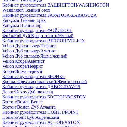
Кабинет руководителя ВАШИНГТОН/WASHINGTON
Washington Темный орех
Кабинет руководителя ЗАРАГОЗА/ZARAGOZA
Zaragoza Темный орех
Zaragoza Палисандр
Кабинет руководителя ФОЙЛ/FOIL
Фойл/Foil Дуб Крафт золотой/Белый
Кабинет руководителя ВЕЛИОН/VELION
Velion Дуб сильвер/Нефрит
Velion Дуб сильвер/Аметист
Velion Дуб сильвер/Яшма черный
Velion Кобра/Аметист
Velion Кобра/Нефрит
Кобра/Яшма черный
Кабинет руководителя БРОНКС
Бронкс Орех американский/Железно-серый
Кабинет руководителя ДАВОС/DAVOS
Давос/Davos Дуб шоколад
Кабинет руководителя БОСТОН/BOSTON
Бостон/Boston Венге
Бостон/Boston Дуб Атланта
Кабинет руководителя ПОЙНТ/POINT
Пойнт/Point Дуб Апрельский
Кабинет руководителя АСТОН/ASTON