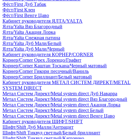
Фёст/First Дуб Табак
Фёст/First Клен
Фёст/First Венге Цаво
Кабинет руководителя ЯЛТА/YALTA
Ялта/Yalta Вяз Благородный
Ялта/Yalta Акация Лорка
Ялта/Yalta Снежная патина
Ялта/Yalta Дуб Мали/Белый
Ялта/Yalta Дуб Мали/Черный
Кабинет руководителя КОРНЕР/CORNER
Корнер/Corner Орех Лоренцо/Графит
Корнер/Corner Каштан Тоскана/Черный матовый
Корнер/Corner Гикори песочный/Ваниль
Корнер/Corner Бриллиант/Белый матовый
Кабинет руководителя МЕТАЛ СИСТЕМ ДИРЕКТ/METAL
SYSTEM DIRECT
Метал Систем Директ/Metal system direct Дуб Наварра
Метал Систем Директ/Metal system direct Вяз Благородный
Метал Систем Директ/Metal system direct Акация Лорка
Метал Систем Директ/Metal system direct Белый
Метал Систем Директ/Metal system direct Венге Цаво
Кабинет руководителя ШИФТ/SHIFT
Шифт/Shift Дуб Малли/Антрацит
Шифт/Shift Тиквуд светлый/Белый бриллиант
Шифт/Shift Тиквуд светлый/Капучино