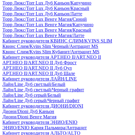
Торр Люкс/Torr Lux Дуб Каньон/Капучино
Торр Люкс/Torr Lux Дуб Каньон/Красный
Торр Люкс/Torr Lux Дуб Каньон/Латте
Торр Люкс/Torr Lux Венге Магия/Синий
Торр Люкс/Torr Lux Венге Магия/Капучино
Торр Люкс/Torr Lux Венге Магия/Красный
Торр Люкс/Torr Lux Венге Магия/Латте
Кабинет руководителя КВИНС СЛИМ/KVINS SLIM
Квинс Слим/Kvins Slim Черный/Антрацит MS
Квинс Слим/Kvins Slim Кубанит/Антрацит MS
Кабинет руководителя АРТ.НЕО II/ART.NEO II
АРТ.НЕО II/ART.NEO II Дуб Фрост
АРТ.НЕО II/ART.NEO II Дуб Оул
АРТ.НЕО II/ART.NEO II Дуб Шале
Кабинет руководителя ЛАЙН/LINE
Лайн/Line Дуб светлый/Белый
Лайн/Line Дуб светлый/Черный графит
Лайн/Line Дуб серый/Белый
Лайн/Line Дуб серый/Черный графит
Кабинет руководителя ДИОНИ/DIONI
Диони/Dioni Дуб Каньон
Диони/Dioni Венге Магия
Кабинет руководителя ЭНИО/ENIO
ЭНИО/ENIO Кария Пальмира/Антрацит
Кабинет руководителя АЛЬТО/ALTO