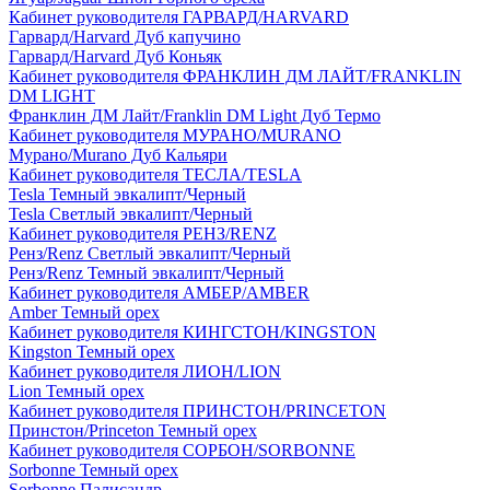
Кабинет руководителя ГАРВАРД/HARVARD
Гарвард/Harvard Дуб капучино
Гарвард/Harvard Дуб Коньяк
Кабинет руководителя ФРАНКЛИН ДМ ЛАЙТ/FRANKLIN
DM LIGHT
Франклин ДМ Лайт/Franklin DM Light Дуб Термо
Кабинет руководителя МУРАНО/MURANO
Мурано/Murano Дуб Кальяри
Кабинет руководителя ТЕСЛА/TESLA
Tesla Темный эвкалипт/Черный
Tesla Светлый эвкалипт/Черный
Кабинет руководителя РЕНЗ/RENZ
Ренз/Renz Светлый эвкалипт/Черный
Ренз/Renz Темный эвкалипт/Черный
Кабинет руководителя АМБЕР/AMBER
Amber Темный орех
Кабинет руководителя КИНГСТОН/KINGSTON
Kingston Темный орех
Кабинет руководителя ЛИОН/LION
Lion Темный орех
Кабинет руководителя ПРИНСТОН/PRINCETON
Принстон/Princeton Темный орех
Кабинет руководителя СОРБОН/SORBONNE
Sorbonne Темный орех
Sorbonne Палисандр