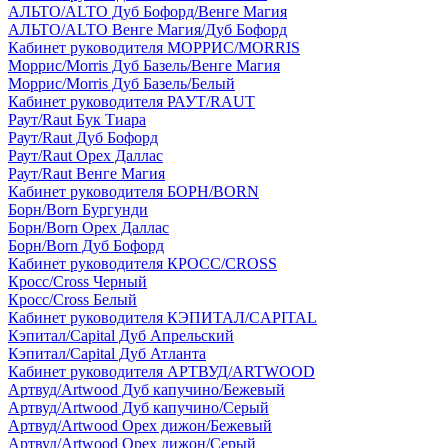
АЛЬТО/ALTO Дуб Бофорд/Венге Магия
АЛЬТО/ALTO Венге Магия/Дуб Бофорд
Кабинет руководителя МОРРИС/MORRIS
Моррис/Morris Дуб Базель/Венге Магия
Моррис/Morris Дуб Базель/Белый
Кабинет руководителя РАУТ/RAUT
Раут/Raut Бук Тиара
Раут/Raut Дуб Бофорд
Раут/Raut Орех Даллас
Раут/Raut Венге Магия
Кабинет руководителя БОРН/BORN
Борн/Born Бургунди
Борн/Born Орех Даллас
Борн/Born Дуб Бофорд
Кабинет руководителя КРОСС/CROSS
Кросс/Cross Черный
Кросс/Cross Белый
Кабинет руководителя КЭПИТАЛ/CAPITAL
Кэпитал/Capital Дуб Апрельский
Кэпитал/Capital Дуб Атланта
Кабинет руководителя АРТВУД/ARTWOOD
Артвуд/Artwood Дуб капучино/Бежевый
Артвуд/Artwood Дуб капучино/Серый
Артвуд/Artwood Орех дижон/Бежевый
Артвуд/Artwood Орех дижон/Серый