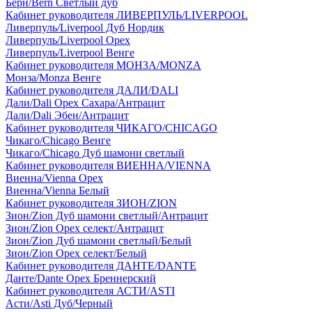
Берн/Bern Светлый дуб
Кабинет руководителя ЛИВЕРПУЛЬ/LIVERPOOL
Ливерпуль/Liverpool Дуб Нордик
Ливерпуль/Liverpool Орех
Ливерпуль/Liverpool Венге
Кабинет руководителя МОНЗА/MONZA
Монза/Monza Венге
Кабинет руководителя ДАЛИ/DALI
Дали/Dali Орех Cахара/Антрацит
Дали/Dali Эбен/Антрацит
Кабинет руководителя ЧИКАГО/CHICAGO
Чикаго/Chicago Венге
Чикаго/Chicago Дуб шамони светлый
Кабинет руководителя ВИЕННА/VIENNA
Виенна/Vienna Орех
Виенна/Vienna Белый
Кабинет руководителя ЗИОН/ZION
Зион/Zion Дуб шамони светлый/Антрацит
Зион/Zion Орех селект/Антрацит
Зион/Zion Дуб шамони светлый/Белый
Зион/Zion Орех селект/Белый
Кабинет руководителя ДАНТЕ/DANTE
Данте/Dante Орех Бреннерский
Кабинет руководителя АСТИ/ASTI
Асти/Asti Дуб/Черный