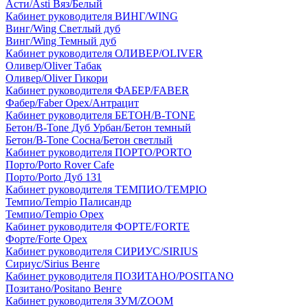
Асти/Asti Вяз/Белый
Кабинет руководителя ВИНГ/WING
Винг/Wing Светлый дуб
Винг/Wing Темный дуб
Кабинет руководителя ОЛИВЕР/OLIVER
Оливер/Oliver Табак
Оливер/Oliver Гикори
Кабинет руководителя ФАБЕР/FABER
Фабер/Faber Орех/Антрацит
Кабинет руководителя БЕТОН/B-TONE
Бетон/B-Tone Дуб Урбан/Бетон темный
Бетон/B-Tone Сосна/Бетон светлый
Кабинет руководителя ПОРТО/PORTO
Порто/Porto Rover Cafe
Порто/Porto Дуб 131
Кабинет руководителя ТЕМПИО/TEMPIO
Темпио/Tempio Палисандр
Темпио/Tempio Орех
Кабинет руководителя ФОРТЕ/FORTE
Форте/Forte Орех
Кабинет руководителя СИРИУС/SIRIUS
Сириус/Sirius Венге
Кабинет руководителя ПОЗИТАНО/POSITANO
Позитано/Positano Венге
Кабинет руководителя ЗУМ/ZOOM