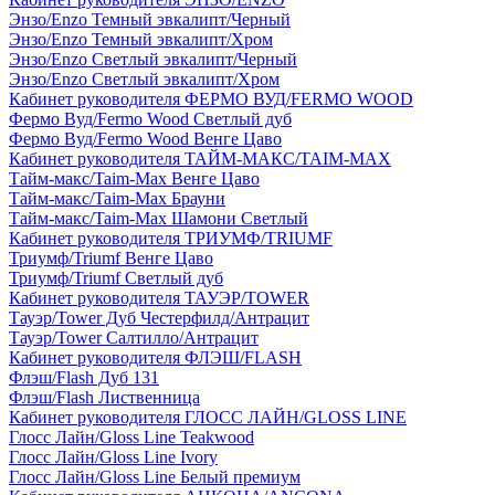
Энзо/Enzo Темный эвкалипт/Черный
Энзо/Enzo Темный эвкалипт/Хром
Энзо/Enzo Светлый эвкалипт/Черный
Энзо/Enzo Светлый эвкалипт/Хром
Кабинет руководителя ФЕРМО ВУД/FERMO WOOD
Фермо Вуд/Fermo Wood Светлый дуб
Фермо Вуд/Fermo Wood Венге Цаво
Кабинет руководителя ТАЙМ-МАКС/TAIM-MAX
Тайм-макс/Taim-Max Венге Цаво
Тайм-макс/Taim-Max Брауни
Тайм-макс/Taim-Max Шамони Светлый
Кабинет руководителя ТРИУМФ/TRIUMF
Триумф/Triumf Венге Цаво
Триумф/Triumf Светлый дуб
Кабинет руководителя ТАУЭР/TOWER
Тауэр/Tower Дуб Честерфилд/Антрацит
Тауэр/Tower Салтилло/Антрацит
Кабинет руководителя ФЛЭШ/FLASH
Флэш/Flash Дуб 131
Флэш/Flash Лиственница
Кабинет руководителя ГЛОСС ЛАЙН/GLOSS LINE
Глосс Лайн/Gloss Line Teakwood
Глосс Лайн/Gloss Line Ivory
Глосс Лайн/Gloss Line Белый премиум