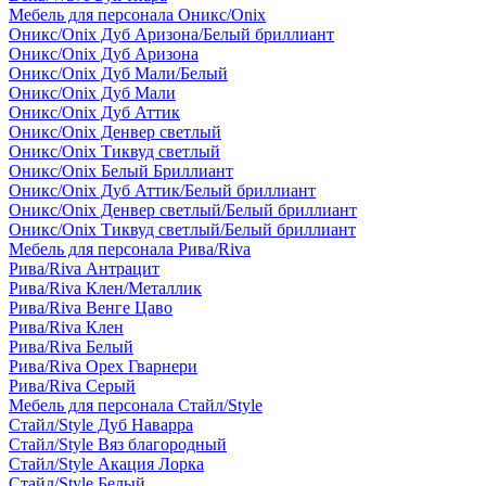
Мебель для персонала Оникс/Onix
Оникс/Onix Дуб Аризона/Белый бриллиант
Оникс/Onix Дуб Аризона
Оникс/Onix Дуб Мали/Белый
Оникс/Onix Дуб Мали
Оникс/Onix Дуб Аттик
Оникс/Onix Денвер светлый
Оникс/Onix Тиквуд светлый
Оникс/Onix Белый Бриллиант
Оникс/Onix Дуб Аттик/Белый бриллиант
Оникс/Onix Денвер светлый/Белый бриллиант
Оникс/Onix Тиквуд светлый/Белый бриллиант
Мебель для персонала Рива/Riva
Рива/Riva Антрацит
Рива/Riva Клен/Металлик
Рива/Riva Венге Цаво
Рива/Riva Клен
Рива/Riva Белый
Рива/Riva Орех Гварнери
Рива/Riva Серый
Мебель для персонала Стайл/Style
Стайл/Style Дуб Наварра
Стайл/Style Вяз благородный
Стайл/Style Акация Лорка
Стайл/Style Белый