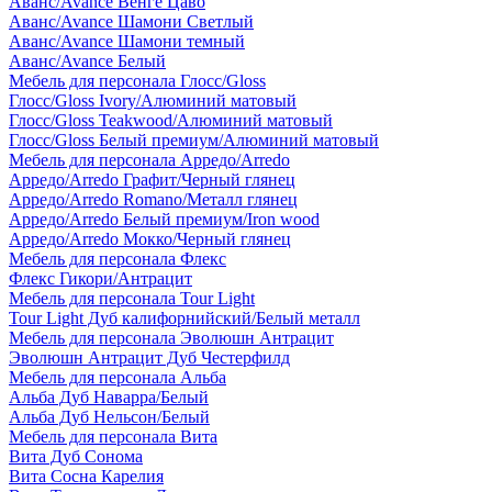
Аванс/Avance Венге Цаво
Аванс/Avance Шамони Светлый
Аванс/Avance Шамони темный
Аванс/Avance Белый
Мебель для персонала Глосс/Gloss
Глосс/Gloss Ivory/Алюминий матовый
Глосс/Gloss Teakwood/Алюминий матовый
Глосс/Gloss Белый премиум/Алюминий матовый
Мебель для персонала Арредо/Arredo
Арредо/Arredo Графит/Черный глянец
Арредо/Arredo Romano/Металл глянец
Арредо/Arredo Белый премиум/Iron wood
Арредо/Arredo Мокко/Черный глянец
Мебель для персонала Флекс
Флекс Гикори/Антрацит
Мебель для персонала Tour Light
Tour Light Дуб калифорнийский/Белый металл
Мебель для персонала Эволюшн Антрацит
Эволюшн Антрацит Дуб Честерфилд
Мебель для персонала Альба
Альба Дуб Наварра/Белый
Альба Дуб Нельсон/Белый
Мебель для персонала Вита
Вита Дуб Сонома
Вита Сосна Карелия