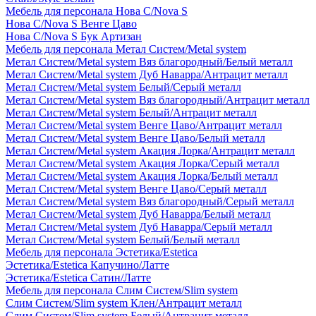
Мебель для персонала Нова С/Nova S
Нова С/Nova S Венге Цаво
Нова С/Nova S Бук Артизан
Мебель для персонала Метал Систем/Metal system
Метал Систем/Metal system Вяз благородный/Белый металл
Метал Систем/Metal system Дуб Наварра/Антрацит металл
Метал Систем/Metal system Белый/Серый металл
Метал Систем/Metal system Вяз благородный/Антрацит металл
Метал Систем/Metal system Белый/Антрацит металл
Метал Систем/Metal system Венге Цаво/Антрацит металл
Метал Систем/Metal system Венге Цаво/Белый металл
Метал Систем/Metal system Акация Лорка/Антрацит металл
Метал Систем/Metal system Акация Лорка/Серый металл
Метал Систем/Metal system Акация Лорка/Белый металл
Метал Систем/Metal system Венге Цаво/Серый металл
Метал Систем/Metal system Вяз благородный/Серый металл
Метал Систем/Metal system Дуб Наварра/Белый металл
Метал Систем/Metal system Дуб Наварра/Серый металл
Метал Систем/Metal system Белый/Белый металл
Мебель для персонала Эстетика/Estetica
Эстетика/Estetica Капучино/Латте
Эстетика/Estetica Сатин/Латте
Мебель для персонала Слим Систем/Slim system
Слим Систем/Slim system Клен/Антрацит металл
Слим Систем/Slim system Белый/Антрацит металл