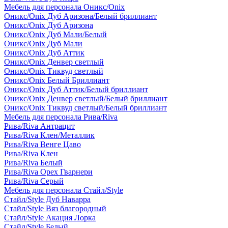
Мебель для персонала Оникс/Onix
Оникс/Onix Дуб Аризона/Белый бриллиант
Оникс/Onix Дуб Аризона
Оникс/Onix Дуб Мали/Белый
Оникс/Onix Дуб Мали
Оникс/Onix Дуб Аттик
Оникс/Onix Денвер светлый
Оникс/Onix Тиквуд светлый
Оникс/Onix Белый Бриллиант
Оникс/Onix Дуб Аттик/Белый бриллиант
Оникс/Onix Денвер светлый/Белый бриллиант
Оникс/Onix Тиквуд светлый/Белый бриллиант
Мебель для персонала Рива/Riva
Рива/Riva Антрацит
Рива/Riva Клен/Металлик
Рива/Riva Венге Цаво
Рива/Riva Клен
Рива/Riva Белый
Рива/Riva Орех Гварнери
Рива/Riva Серый
Мебель для персонала Стайл/Style
Стайл/Style Дуб Наварра
Стайл/Style Вяз благородный
Стайл/Style Акация Лорка
Стайл/Style Белый