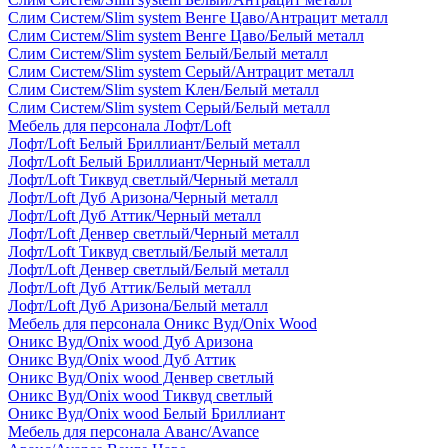
Слим Систем/Slim system Венге Цаво/Антрацит металл
Слим Систем/Slim system Венге Цаво/Белый металл
Слим Систем/Slim system Белый/Белый металл
Слим Систем/Slim system Серый/Антрацит металл
Слим Систем/Slim system Клен/Белый металл
Слим Систем/Slim system Серый/Белый металл
Мебель для персонала Лофт/Loft
Лофт/Loft Белый Бриллиант/Белый металл
Лофт/Loft Белый Бриллиант/Черный металл
Лофт/Loft Тиквуд светлый/Черный металл
Лофт/Loft Дуб Аризона/Черный металл
Лофт/Loft Дуб Аттик/Черный металл
Лофт/Loft Денвер светлый/Черный металл
Лофт/Loft Тиквуд светлый/Белый металл
Лофт/Loft Денвер светлый/Белый металл
Лофт/Loft Дуб Аттик/Белый металл
Лофт/Loft Дуб Аризона/Белый металл
Мебель для персонала Оникс Вуд/Onix Wood
Оникс Вуд/Onix wood Дуб Аризона
Оникс Вуд/Onix wood Дуб Аттик
Оникс Вуд/Onix wood Денвер светлый
Оникс Вуд/Onix wood Тиквуд светлый
Оникс Вуд/Onix wood Белый Бриллиант
Мебель для персонала Аванс/Avance