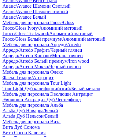
Аванс/Avance Венге Цаво
Аванс/Avance Шамони Светлый
Аванс/Avance Шамони темный
Аванс/Avance Белый
Мебель для персонала Глосс/Gloss
Глосс/Gloss Ivory/Алюминий матовый
Глосс/Gloss Teakwood/Алюминий матовый
Глосс/Gloss Белый премиум/Алюминий матовый
Мебель для персонала Арредо/Arredo
Арредо/Arredo Графит/Черный глянец
Арредо/Arredo Romano/Металл глянец
Арредо/Arredo Белый премиум/Iron wood
Арредо/Arredo Мокко/Черный глянец
Мебель для персонала Флекс
Флекс Гикори/Антрацит
Мебель для персонала Tour Light
Tour Light Дуб калифорнийский/Белый металл
Мебель для персонала Эволюшн Антрацит
Эволюшн Антрацит Дуб Честерфилд
Мебель для персонала Альба
Альба Дуб Наварра/Белый
Альба Дуб Нельсон/Белый
Мебель для персонала Вита
Вита Дуб Сонома
Вита Сосна Карелия