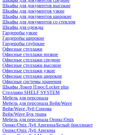
Шкафы для документов средние
Шкафы для документов высокие
Шкафы для документов узкие
Шкафы для документов широкие
Шкафы для документов со стеклом
Шкафы для одежды
Гардеробы узкие
Гардеробы широкие
Гардеробы глубокие
Офисные стеллажи
Офисные стеллажи низкие
Офисные стеллажи средние
Офисные стеллажи высокие
Офисные стеллажи узкие
Офисные стеллажи широкие
Офисные системы хранения
Шкафы Локер Плюс/Locker plus
Стеллажи SHELF SYSTEM
Мебель для персонала
Мебель для персонала Вейв/Wave
Вейв/Wave Дуб Сонома
Вейв/Wave Бук тиара
Мебель для персонала Оникс/Onix
Оникс/Onix Дуб Аризона/Белый бриллиант
Оникс/Onix Дуб Аризона