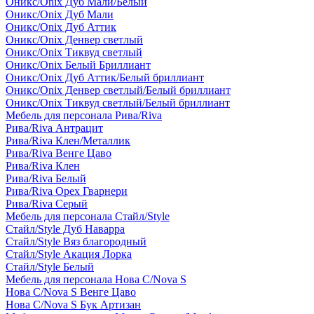
Оникс/Onix Дуб Мали/Белый
Оникс/Onix Дуб Мали
Оникс/Onix Дуб Аттик
Оникс/Onix Денвер светлый
Оникс/Onix Тиквуд светлый
Оникс/Onix Белый Бриллиант
Оникс/Onix Дуб Аттик/Белый бриллиант
Оникс/Onix Денвер светлый/Белый бриллиант
Оникс/Onix Тиквуд светлый/Белый бриллиант
Мебель для персонала Рива/Riva
Рива/Riva Антрацит
Рива/Riva Клен/Металлик
Рива/Riva Венге Цаво
Рива/Riva Клен
Рива/Riva Белый
Рива/Riva Орех Гварнери
Рива/Riva Серый
Мебель для персонала Стайл/Style
Стайл/Style Дуб Наварра
Стайл/Style Вяз благородный
Стайл/Style Акация Лорка
Стайл/Style Белый
Мебель для персонала Нова С/Nova S
Нова С/Nova S Венге Цаво
Нова С/Nova S Бук Артизан