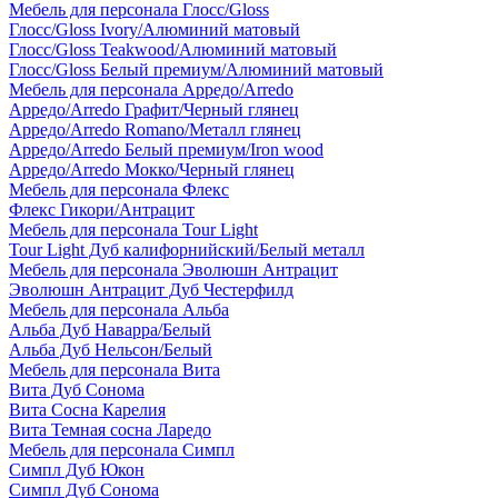
Мебель для персонала Глосс/Gloss
Глосс/Gloss Ivory/Алюминий матовый
Глосс/Gloss Teakwood/Алюминий матовый
Глосс/Gloss Белый премиум/Алюминий матовый
Мебель для персонала Арредо/Arredo
Арредо/Arredo Графит/Черный глянец
Арредо/Arredo Romano/Металл глянец
Арредо/Arredo Белый премиум/Iron wood
Арредо/Arredo Мокко/Черный глянец
Мебель для персонала Флекс
Флекс Гикори/Антрацит
Мебель для персонала Tour Light
Tour Light Дуб калифорнийский/Белый металл
Мебель для персонала Эволюшн Антрацит
Эволюшн Антрацит Дуб Честерфилд
Мебель для персонала Альба
Альба Дуб Наварра/Белый
Альба Дуб Нельсон/Белый
Мебель для персонала Вита
Вита Дуб Сонома
Вита Сосна Карелия
Вита Темная сосна Ларедо
Мебель для персонала Симпл
Симпл Дуб Юкон
Симпл Дуб Сонома