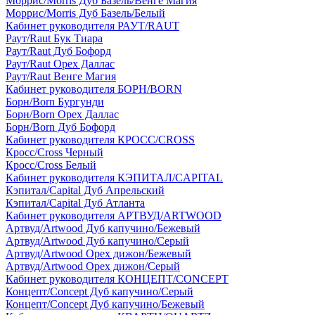
Моррис/Morris Дуб Базель/Венге Магия
Моррис/Morris Дуб Базель/Белый
Кабинет руководителя РАУТ/RAUT
Раут/Raut Бук Тиара
Раут/Raut Дуб Бофорд
Раут/Raut Орех Даллас
Раут/Raut Венге Магия
Кабинет руководителя БОРН/BORN
Борн/Born Бургунди
Борн/Born Орех Даллас
Борн/Born Дуб Бофорд
Кабинет руководителя КРОСС/CROSS
Кросс/Cross Черный
Кросс/Cross Белый
Кабинет руководителя КЭПИТАЛ/CAPITAL
Кэпитал/Capital Дуб Апрельский
Кэпитал/Capital Дуб Атланта
Кабинет руководителя АРТВУД/ARTWOOD
Артвуд/Artwood Дуб капучино/Бежевый
Артвуд/Artwood Дуб капучино/Серый
Артвуд/Artwood Орех дижон/Бежевый
Артвуд/Artwood Орех дижон/Серый
Кабинет руководителя КОНЦЕПТ/CONCEPT
Концепт/Concept Дуб капучино/Серый
Концепт/Concept Дуб капучино/Бежевый