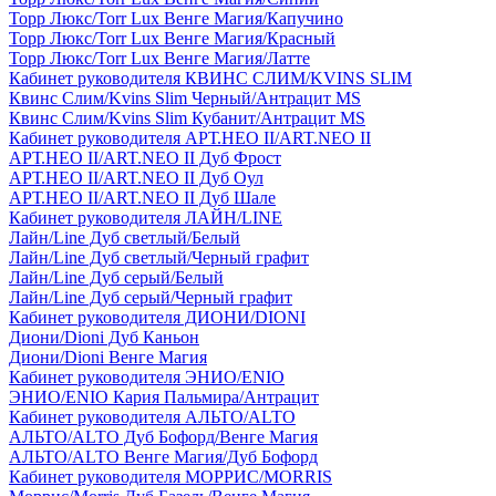
Торр Люкс/Torr Lux Венге Магия/Капучино
Торр Люкс/Torr Lux Венге Магия/Красный
Торр Люкс/Torr Lux Венге Магия/Латте
Кабинет руководителя КВИНС СЛИМ/KVINS SLIM
Квинс Слим/Kvins Slim Черный/Антрацит MS
Квинс Слим/Kvins Slim Кубанит/Антрацит MS
Кабинет руководителя АРТ.НЕО II/ART.NEO II
АРТ.НЕО II/ART.NEO II Дуб Фрост
АРТ.НЕО II/ART.NEO II Дуб Оул
АРТ.НЕО II/ART.NEO II Дуб Шале
Кабинет руководителя ЛАЙН/LINE
Лайн/Line Дуб светлый/Белый
Лайн/Line Дуб светлый/Черный графит
Лайн/Line Дуб серый/Белый
Лайн/Line Дуб серый/Черный графит
Кабинет руководителя ДИОНИ/DIONI
Диони/Dioni Дуб Каньон
Диони/Dioni Венге Магия
Кабинет руководителя ЭНИО/ENIO
ЭНИО/ENIO Кария Пальмира/Антрацит
Кабинет руководителя АЛЬТО/ALTO
АЛЬТО/ALTO Дуб Бофорд/Венге Магия
АЛЬТО/ALTO Венге Магия/Дуб Бофорд
Кабинет руководителя МОРРИС/MORRIS