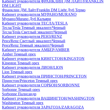
Кабинет руководителя ФРАНКЛИН ДМ ЛАЙТ/FRANKLIN
DM LIGHT
Франклин ДМ Лайт/Franklin DM Light Дуб Термо
Кабинет руководителя МУРАНО/MURANO
Мурано/Murano Дуб Кальяри
Кабинет руководителя ТЕСЛА/TESLA
Тесла/Tesla Темный эвкалипт/Черный
Тесла/Tesla Светлый эвкалипт/Черный
Кабинет руководителя РЕНЗ/RENZ
Ренз/Renz Светлый эвкалипт/Черный
Ренз/Renz Темный эвкалипт/Черный
Кабинет руководителя АМБЕР/AMBER
Amber Темный орех
Кабинет руководителя КИНГСТОН/KINGSTON
Kingston Темный орех
Кабинет руководителя ЛИОН/LION
Lion Темный орех
Кабинет руководителя ПРИНСТОН/PRINCETON
Принстон/Princeton Темный орех
Кабинет руководителя СОРБОН/SORBONNE
Sorbonne Темный орех
Sorbonne Палисандр
Кабинет руководителя ВАШИНГТОН/WASHINGTON
Washington Темный орех
Кабинет руководителя ЗАРАГОЗА/ZARAGOZA