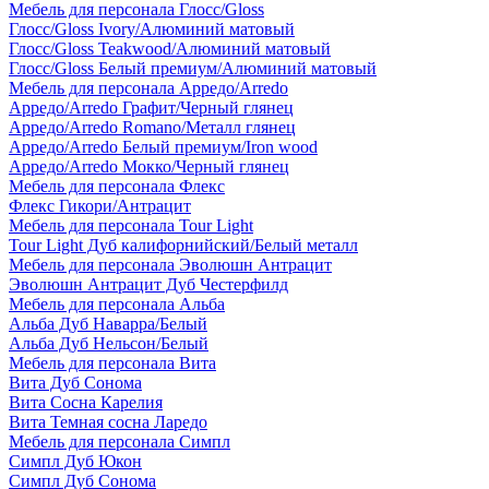
Мебель для персонала Глосс/Gloss
Глосс/Gloss Ivory/Алюминий матовый
Глосс/Gloss Teakwood/Алюминий матовый
Глосс/Gloss Белый премиум/Алюминий матовый
Мебель для персонала Арредо/Arredo
Арредо/Arredo Графит/Черный глянец
Арредо/Arredo Romano/Металл глянец
Арредо/Arredo Белый премиум/Iron wood
Арредо/Arredo Мокко/Черный глянец
Мебель для персонала Флекс
Флекс Гикори/Антрацит
Мебель для персонала Tour Light
Tour Light Дуб калифорнийский/Белый металл
Мебель для персонала Эволюшн Антрацит
Эволюшн Антрацит Дуб Честерфилд
Мебель для персонала Альба
Альба Дуб Наварра/Белый
Альба Дуб Нельсон/Белый
Мебель для персонала Вита
Вита Дуб Сонома
Вита Сосна Карелия
Вита Темная сосна Ларедо
Мебель для персонала Симпл
Симпл Дуб Юкон
Симпл Дуб Сонома