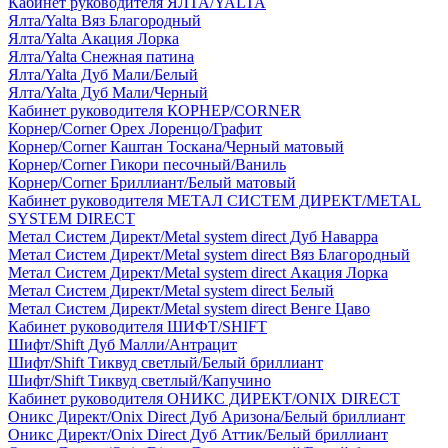
Кабинет руководителя ЯЛТА/YALTA
Ялта/Yalta Вяз Благородный
Ялта/Yalta Акация Лорка
Ялта/Yalta Снежная патина
Ялта/Yalta Дуб Мали/Белый
Ялта/Yalta Дуб Мали/Черный
Кабинет руководителя КОРНЕР/CORNER
Корнер/Corner Орех Лоренцо/Графит
Корнер/Corner Каштан Тоскана/Черный матовый
Корнер/Corner Гикори песочный/Ваниль
Корнер/Corner Бриллиант/Белый матовый
Кабинет руководителя МЕТАЛ СИСТЕМ ДИРЕКТ/METAL
SYSTEM DIRECT
Метал Систем Директ/Metal system direct Дуб Наварра
Метал Систем Директ/Metal system direct Вяз Благородный
Метал Систем Директ/Metal system direct Акация Лорка
Метал Систем Директ/Metal system direct Белый
Метал Систем Директ/Metal system direct Венге Цаво
Кабинет руководителя ШИФТ/SHIFT
Шифт/Shift Дуб Малли/Антрацит
Шифт/Shift Тиквуд светлый/Белый бриллиант
Шифт/Shift Тиквуд светлый/Капучино
Кабинет руководителя ОНИКС ДИРЕКТ/ONIX DIRECT
Оникс Директ/Onix Direct Дуб Аризона/Белый бриллиант
Оникс Директ/Onix Direct Дуб Аттик/Белый бриллиант