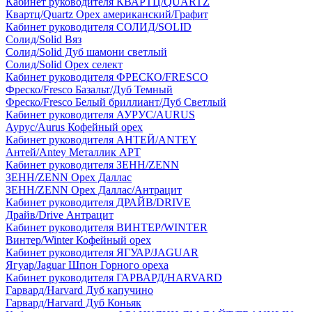
Кабинет руководителя КВАРТЦ/QUARTZ
Квартц/Quartz Орех американский/Графит
Кабинет руководителя СОЛИД/SOLID
Солид/Solid Вяз
Солид/Solid Дуб шамони светлый
Солид/Solid Орех селект
Кабинет руководителя ФРЕСКО/FRESCO
Фреско/Fresco Базальт/Дуб Темный
Фреско/Fresco Белый бриллиант/Дуб Светлый
Кабинет руководителя АУРУС/AURUS
Аурус/Aurus Кофейный орех
Кабинет руководителя АНТЕЙ/ANTEY
Антей/Antey Металлик АРТ
Кабинет руководителя ЗЕНН/ZENN
ЗЕНН/ZENN Орех Даллас
ЗЕНН/ZENN Орех Даллас/Антрацит
Кабинет руководителя ДРАЙВ/DRIVE
Драйв/Drive Антрацит
Кабинет руководителя ВИНТЕР/WINTER
Винтер/Winter Кофейный орех
Кабинет руководителя ЯГУАР/JAGUAR
Ягуар/Jaguar Шпон Горного ореха
Кабинет руководителя ГАРВАРД/HARVARD
Гарвард/Harvard Дуб капучино
Гарвард/Harvard Дуб Коньяк