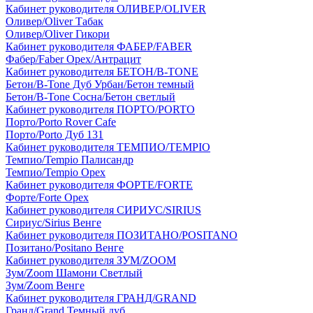
Кабинет руководителя ОЛИВЕР/OLIVER
Оливер/Oliver Табак
Оливер/Oliver Гикори
Кабинет руководителя ФАБЕР/FABER
Фабер/Faber Орех/Антрацит
Кабинет руководителя БЕТОН/B-TONE
Бетон/B-Tone Дуб Урбан/Бетон темный
Бетон/B-Tone Сосна/Бетон светлый
Кабинет руководителя ПОРТО/PORTO
Порто/Porto Rover Cafe
Порто/Porto Дуб 131
Кабинет руководителя ТЕМПИО/TEMPIO
Темпио/Tempio Палисандр
Темпио/Tempio Орех
Кабинет руководителя ФОРТЕ/FORTE
Форте/Forte Орех
Кабинет руководителя СИРИУС/SIRIUS
Сириус/Sirius Венге
Кабинет руководителя ПОЗИТАНО/POSITANO
Позитано/Positano Венге
Кабинет руководителя ЗУМ/ZOOM
Зум/Zoom Шамони Светлый
Зум/Zoom Венге
Кабинет руководителя ГРАНД/GRAND
Гранд/Grand Темный дуб