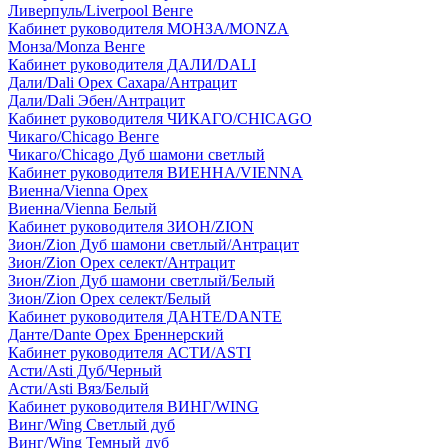
Ливерпуль/Liverpool Венге
Кабинет руководителя МОНЗА/MONZA
Монза/Monza Венге
Кабинет руководителя ДАЛИ/DALI
Дали/Dali Орех Cахара/Антрацит
Дали/Dali Эбен/Антрацит
Кабинет руководителя ЧИКАГО/CHICAGO
Чикаго/Chicago Венге
Чикаго/Chicago Дуб шамони светлый
Кабинет руководителя ВИЕННА/VIENNA
Виенна/Vienna Орех
Виенна/Vienna Белый
Кабинет руководителя ЗИОН/ZION
Зион/Zion Дуб шамони светлый/Антрацит
Зион/Zion Орех селект/Антрацит
Зион/Zion Дуб шамони светлый/Белый
Зион/Zion Орех селект/Белый
Кабинет руководителя ДАНТЕ/DANTE
Данте/Dante Орех Бреннерский
Кабинет руководителя АСТИ/ASTI
Асти/Asti Дуб/Черный
Асти/Asti Вяз/Белый
Кабинет руководителя ВИНГ/WING
Винг/Wing Светлый дуб
Винг/Wing Темный дуб