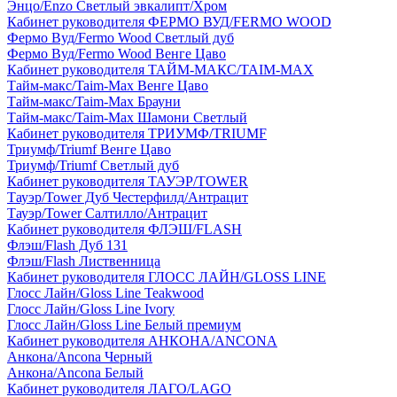
Энцо/Enzo Светлый эвкалипт/Хром
Кабинет руководителя ФЕРМО ВУД/FERMO WOOD
Фермо Вуд/Fermo Wood Светлый дуб
Фермо Вуд/Fermo Wood Венге Цаво
Кабинет руководителя ТАЙМ-МАКС/TAIM-MAX
Тайм-макс/Taim-Max Венге Цаво
Тайм-макс/Taim-Max Брауни
Тайм-макс/Taim-Max Шамони Светлый
Кабинет руководителя ТРИУМФ/TRIUMF
Триумф/Triumf Венге Цаво
Триумф/Triumf Светлый дуб
Кабинет руководителя ТАУЭР/TOWER
Тауэр/Tower Дуб Честерфилд/Антрацит
Тауэр/Tower Салтилло/Антрацит
Кабинет руководителя ФЛЭШ/FLASH
Флэш/Flash Дуб 131
Флэш/Flash Лиственница
Кабинет руководителя ГЛОСС ЛАЙН/GLOSS LINE
Глосс Лайн/Gloss Line Teakwood
Глосс Лайн/Gloss Line Ivory
Глосс Лайн/Gloss Line Белый премиум
Кабинет руководителя АНКОНА/ANCONA
Анкона/Ancona Черный
Анкона/Ancona Белый
Кабинет руководителя ЛАГО/LAGO