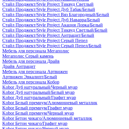
Стайл Проджект/Style Project Тиквуд Светлый
Стайл Проджект/Style Project Дуб Табак/Белый
Стайл Проджект/Style Project Вяз Благородный/Белый
Стайл Проджект/Style Project Дуб Наварра/Белый
Стайл Проджект/Style Project Акация Лорка/Белый
Стайл Проджект/Style Project Тиквуд Светлый/Белый
Стайл Проджект/Style Project Антрацит/Белый
Стайл Проджект/Style Project Серый Пепел
Стайл Проджект/Style Project Серый Пепел/Белый
Мебель для персонала Мегаполис
Мегаполис Серый камень
Мебель для персонала Драйв
Драйв Антрацит
Мебель для персонала Артвижен
Артвижен Эвкалипт/Белый
Мебель для персонала Кобор
Kobor Дуб натуральный/Черный муар
Kobor Дуб натуральный/Белый муар
Kobor Дуб натуральный/Графит муар
Kobor Белый премиум/Алюминиевый металлик
Kobor Белый премиум/Графит муар
Kobor Белый премиум/Черный муар
Kobor Бетон чикаго/Алюминиевый металлик
Kobor Бетон чикаго/Графит муар
Kobor Бетон чикаго/Черный муар