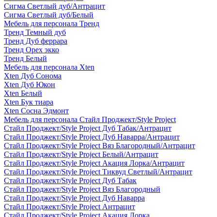
Сигма Светлый дуб/Антрацит
Сигма Светлый дуб/Белый
Мебель для персонала Тренд
Тренд Темный дуб
Тренд Дуб феррара
Тренд Орех экко
Тренд Белый
Мебель для персонала Xten
Xten Дуб Сонома
Xten Дуб Юкон
Xten Белый
Xten Бук тиара
Xten Сосна Эдмонт
Мебель для персонала Стайл Проджект/Style Project
Стайл Проджект/Style Project Дуб Табак/Антрацит
Стайл Проджект/Style Project Дуб Наварра/Антрацит
Стайл Проджект/Style Project Вяз Благородный/Антрацит
Стайл Проджект/Style Project Белый/Антрацит
Стайл Проджект/Style Project Акация Лорка/Антрацит
Стайл Проджект/Style Project Тиквуд Светлый/Антрацит
Стайл Проджект/Style Project Дуб Табак
Стайл Проджект/Style Project Вяз Благородный
Стайл Проджект/Style Project Дуб Наварра
Стайл Проджект/Style Project Антрацит
Стайл Проджект/Style Project Акация Лорка