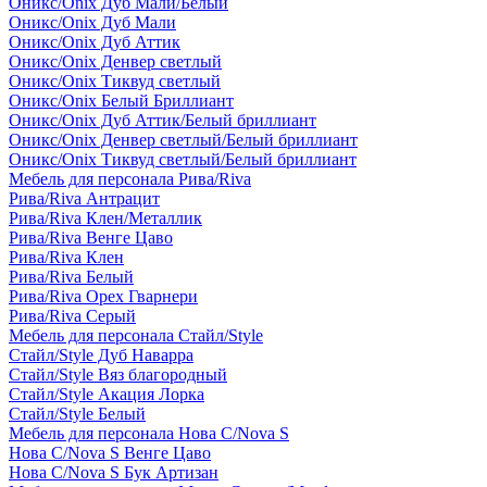
Оникс/Onix Дуб Мали/Белый
Оникс/Onix Дуб Мали
Оникс/Onix Дуб Аттик
Оникс/Onix Денвер светлый
Оникс/Onix Тиквуд светлый
Оникс/Onix Белый Бриллиант
Оникс/Onix Дуб Аттик/Белый бриллиант
Оникс/Onix Денвер светлый/Белый бриллиант
Оникс/Onix Тиквуд светлый/Белый бриллиант
Мебель для персонала Рива/Riva
Рива/Riva Антрацит
Рива/Riva Клен/Металлик
Рива/Riva Венге Цаво
Рива/Riva Клен
Рива/Riva Белый
Рива/Riva Орех Гварнери
Рива/Riva Серый
Мебель для персонала Стайл/Style
Стайл/Style Дуб Наварра
Стайл/Style Вяз благородный
Стайл/Style Акация Лорка
Стайл/Style Белый
Мебель для персонала Нова С/Nova S
Нова С/Nova S Венге Цаво
Нова С/Nova S Бук Артизан