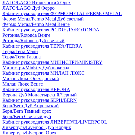
ЛАГО/LAGO Итальянский Орех
ЛАГО/LAGO Дуб Ферро
Кабинет руководителя ФЕРМО МЕТАЛ/FERMO METAL
Фермо Метал/Fermo Metal Дуб светлый
Фермо Метал/Fermo Metal Венге
Кабинет руководителя РОТОНДА/ROTONDA
Ротонда/Rotonda Венге
Ротонда/Rotonda Дуб светлый
Кабинет руководителя ТЕРРА/TERRA
Терра/Terra Мали
Терра/Terra Гавана
Кабинет руководителя МИНИСТРИ/MINISTRY
Министри/Ministry Дуб шоколад
Кабинет руководителя МИЛАН ЛЮКС
Милан Люкс Орех донской
Милан Люкс Венге
Кабинет руководителя ВЕРОНА
Верона Дуб Монастырский/Черный
Кабинет руководителя БЕРН/BERN
Берн/Bern Дуб Апрельский
Берн/Bern Темный орех
Берн/Bern Светлый дуб
Кабинет руководителя ЛИВЕРПУЛЬ/LIVERPOOL
Ливерпуль/Liverpool Дуб Нордик
Ливерпуль/Liverpool Орех