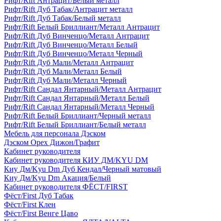
Рифт/Rift Антрацит/Белый металл
Рифт/Rift Дуб Табак/Антрацит металл
Рифт/Rift Дуб Табак/Белый металл
Рифт/Rift Белый Бриллиант/Металл Антрацит
Рифт/Rift Дуб Винченцо/Металл Антрацит
Рифт/Rift Дуб Винченцо/Металл Белый
Рифт/Rift Дуб Винченцо/Металл Черный
Рифт/Rift Дуб Мали/Металл Антрацит
Рифт/Rift Дуб Мали/Металл Белый
Рифт/Rift Дуб Мали/Металл Черный
Рифт/Rift Сандал Янтарный/Металл Антрацит
Рифт/Rift Сандал Янтарный/Металл Белый
Рифт/Rift Сандал Янтарный/Металл Черный
Рифт/Rift Белый Бриллиант/Черный металл
Рифт/Rift Белый Бриллиант/Белый металл
Мебель для персонала Дэском
Дэском Орех Дижон/Графит
Кабинет руководителя
Кабинет руководителя КИУ ДМ/KYU DM
Киу Дм/Kyu Dm Дуб Кендал/Черный матовый
Киу Дм/Kyu Dm Акация/Белый
Кабинет руководителя ФЁСТ/FIRST
Фёст/First Дуб Табак
Фёст/First Клен
Фёст/First Венге Цаво