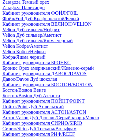
Zaragoza Темный орех
Zaragoza Палисандр
Кабинет руководителя ФОЙЛ/FOIL
Фойл/Foil Дуб Крафт золотой/Белый
Кабинет руководителя ВЕЛИОН/VELION
Velion Дуб сильвер/Нефрит
Velion Дуб сильвер/Аметист
Velion Дуб сильвер/Яшма черный
Velion Кобра/Аметист
Velion Кобра/Нефрит
Кобра/Яшма черный
Кабинет руководителя БРОНКС
Бронкс Орех американский/Железно-серый
Кабинет руководителя ДАВОС/DAVOS
Давос/Davos Дуб шоколад
Кабинет руководителя БОСТОН/BOSTON
Бостон/Boston Венге
Бостон/Boston Дуб Атланта
Кабинет руководителя ПОЙНТ/POINT
Пойнт/Point Дуб Апрельский
Кабинет руководителя АСТОН/ASTON
Астон/Aston Дуб Дюваль/Серый кварц/Мокко
Кабинет руководителя СИРИО/SIRIO
Сирио/Sirio Дуб Тоскана/Вольфрам
Кабинет руководителя РИФ/REEF