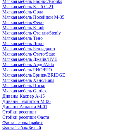
Мягкая мебель Бронкс/Bronks
Мягкая мебель Клаб С-21
Мягкая мебель Орла
Мягкая мебель Посейдон М-35
Мягкая мебель Феро
Мягкая мебель Клиф
Мягкая мебель Стенли/Stenly
Мягкая мебель Тено
Мягкая мебель Лиро
Мягкая мебель Белладжио
Мягкая мебель Стато/Stato
Мягкая мебель Джайв/JIVE
Мягкая мебель Алдо/Aldo
Мягкая мебель РИО/RIO
Мягкая мебель Бридж/BRIDGE
Мягкая мебель Ханс/Hans
Мягкая мебель Поско
Мягкая мебель Gartlex
Диваны Каспер А-15
Диваны Темплтон М-06
Диваны Атланта М-01
Стойки ресепшн
Стойки ресепшн Фаста
Фаста Табак/Графит
Фаста Табак/Белый