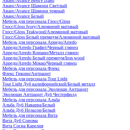
Аванс/Avance Венге Цаво
Аванс/Avance Шамони Светлый
Аванс/Avance Шамони темный
Аванс/Avance Белый
Мебель для персонала Глосс/Gloss
Глосс/Gloss Ivory/Алюминий матовый
Глосс/Gloss Teakwood/Алюминий матовый
Глосс/Gloss Белый премиум/Алюминий матовый
Мебель для персонала Арредо/Arredo
Арредо/Arredo Графит/Черный глянец
Арредо/Arredo Romano/Металл глянец
Арредо/Arredo Белый премиум/Iron wood
Арредо/Arredo Мокко/Черный глянец
Мебель для персонала Флекс
Флекс Гикори/Антрацит
Мебель для персонала Tour Light
Tour Light Дуб калифорнийский/Белый металл
Мебель для персонала Эволюшн Антрацит
Эволюшн Антрацит Дуб Честерфилд
Мебель для персонала Альба
Альба Дуб Наварра/Белый
Альба Дуб Нельсон/Белый
Мебель для персонала Вита
Вита Дуб Сонома
Вита Сосна Карелия