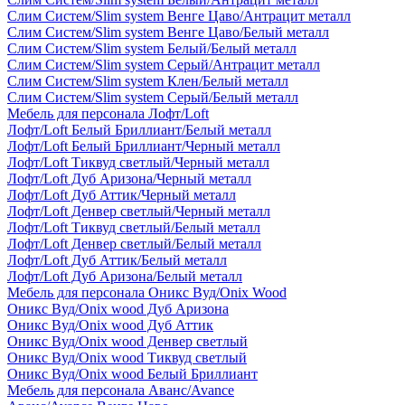
Слим Систем/Slim system Венге Цаво/Антрацит металл
Слим Систем/Slim system Венге Цаво/Белый металл
Слим Систем/Slim system Белый/Белый металл
Слим Систем/Slim system Серый/Антрацит металл
Слим Систем/Slim system Клен/Белый металл
Слим Систем/Slim system Серый/Белый металл
Мебель для персонала Лофт/Loft
Лофт/Loft Белый Бриллиант/Белый металл
Лофт/Loft Белый Бриллиант/Черный металл
Лофт/Loft Тиквуд светлый/Черный металл
Лофт/Loft Дуб Аризона/Черный металл
Лофт/Loft Дуб Аттик/Черный металл
Лофт/Loft Денвер светлый/Черный металл
Лофт/Loft Тиквуд светлый/Белый металл
Лофт/Loft Денвер светлый/Белый металл
Лофт/Loft Дуб Аттик/Белый металл
Лофт/Loft Дуб Аризона/Белый металл
Мебель для персонала Оникс Вуд/Onix Wood
Оникс Вуд/Onix wood Дуб Аризона
Оникс Вуд/Onix wood Дуб Аттик
Оникс Вуд/Onix wood Денвер светлый
Оникс Вуд/Onix wood Тиквуд светлый
Оникс Вуд/Onix wood Белый Бриллиант
Мебель для персонала Аванс/Avance