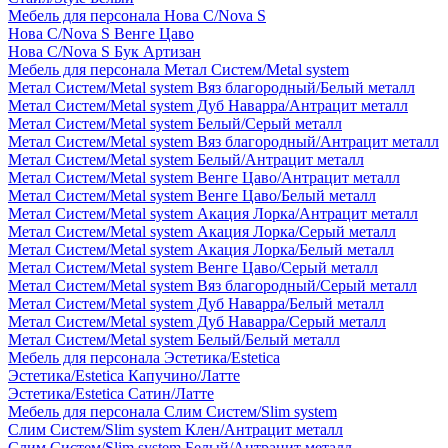
Мебель для персонала Нова С/Nova S
Нова С/Nova S Венге Цаво
Нова С/Nova S Бук Артизан
Мебель для персонала Метал Систем/Metal system
Метал Систем/Metal system Вяз благородный/Белый металл
Метал Систем/Metal system Дуб Наварра/Антрацит металл
Метал Систем/Metal system Белый/Серый металл
Метал Систем/Metal system Вяз благородный/Антрацит металл
Метал Систем/Metal system Белый/Антрацит металл
Метал Систем/Metal system Венге Цаво/Антрацит металл
Метал Систем/Metal system Венге Цаво/Белый металл
Метал Систем/Metal system Акация Лорка/Антрацит металл
Метал Систем/Metal system Акация Лорка/Серый металл
Метал Систем/Metal system Акация Лорка/Белый металл
Метал Систем/Metal system Венге Цаво/Серый металл
Метал Систем/Metal system Вяз благородный/Серый металл
Метал Систем/Metal system Дуб Наварра/Белый металл
Метал Систем/Metal system Дуб Наварра/Серый металл
Метал Систем/Metal system Белый/Белый металл
Мебель для персонала Эстетика/Estetica
Эстетика/Estetica Капучино/Латте
Эстетика/Estetica Сатин/Латте
Мебель для персонала Слим Систем/Slim system
Слим Систем/Slim system Клен/Антрацит металл
Слим Систем/Slim system Белый/Антрацит металл