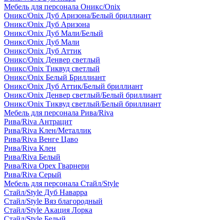
Мебель для персонала Оникс/Onix
Оникс/Onix Дуб Аризона/Белый бриллиант
Оникс/Onix Дуб Аризона
Оникс/Onix Дуб Мали/Белый
Оникс/Onix Дуб Мали
Оникс/Onix Дуб Аттик
Оникс/Onix Денвер светлый
Оникс/Onix Тиквуд светлый
Оникс/Onix Белый Бриллиант
Оникс/Onix Дуб Аттик/Белый бриллиант
Оникс/Onix Денвер светлый/Белый бриллиант
Оникс/Onix Тиквуд светлый/Белый бриллиант
Мебель для персонала Рива/Riva
Рива/Riva Антрацит
Рива/Riva Клен/Металлик
Рива/Riva Венге Цаво
Рива/Riva Клен
Рива/Riva Белый
Рива/Riva Орех Гварнери
Рива/Riva Серый
Мебель для персонала Стайл/Style
Стайл/Style Дуб Наварра
Стайл/Style Вяз благородный
Стайл/Style Акация Лорка
Стайл/Style Белый