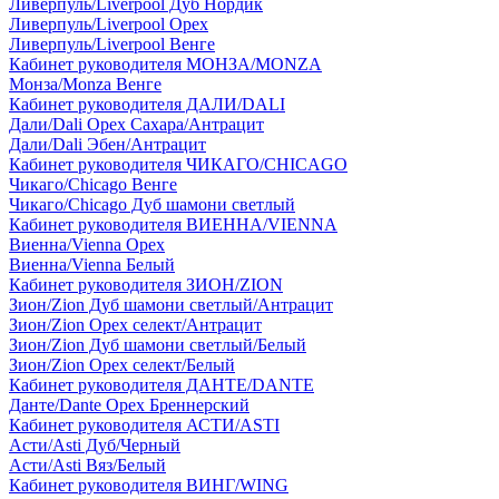
Ливерпуль/Liverpool Дуб Нордик
Ливерпуль/Liverpool Орех
Ливерпуль/Liverpool Венге
Кабинет руководителя МОНЗА/MONZA
Монза/Monza Венге
Кабинет руководителя ДАЛИ/DALI
Дали/Dali Орех Cахара/Антрацит
Дали/Dali Эбен/Антрацит
Кабинет руководителя ЧИКАГО/CHICAGO
Чикаго/Chicago Венге
Чикаго/Chicago Дуб шамони светлый
Кабинет руководителя ВИЕННА/VIENNA
Виенна/Vienna Орех
Виенна/Vienna Белый
Кабинет руководителя ЗИОН/ZION
Зион/Zion Дуб шамони светлый/Антрацит
Зион/Zion Орех селект/Антрацит
Зион/Zion Дуб шамони светлый/Белый
Зион/Zion Орех селект/Белый
Кабинет руководителя ДАНТЕ/DANTE
Данте/Dante Орех Бреннерский
Кабинет руководителя АСТИ/ASTI
Асти/Asti Дуб/Черный
Асти/Asti Вяз/Белый
Кабинет руководителя ВИНГ/WING