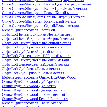
Слим Систем/Slim system Венге Цаво/Антрацит металл
Слим Систем/Slim system Венге Цаво/Белый металл
Слим Систем/Slim system Белый/Белый металл
Слим Систем/Slim system Серый/Антрацит металл
Слим Систем/Slim system Клен/Белый металл
Слим Систем/Slim system Серый/Белый металл
Мебель для персонала Лофт/Loft
Лофт/Loft Белый Бриллиант/Белый металл
Лофт/Loft Белый Бриллиант/Черный металл
Лофт/Loft Тиквуд светлый/Черный металл
Лофт/Loft Дуб Аризона/Черный металл
Лофт/Loft Дуб Аттик/Черный металл
Лофт/Loft Денвер светлый/Черный металл
Лофт/Loft Тиквуд светлый/Белый металл
Лофт/Loft Денвер светлый/Белый металл
Лофт/Loft Дуб Аттик/Белый металл
Лофт/Loft Дуб Аризона/Белый металл
Мебель для персонала Оникс Вуд/Onix Wood
Оникс Вуд/Onix wood Дуб Аризона
Оникс Вуд/Onix wood Дуб Аттик
Оникс Вуд/Onix wood Денвер светлый
Оникс Вуд/Onix wood Тиквуд светлый
Оникс Вуд/Onix wood Белый Бриллиант
Мебель для персонала Аванс/Avance