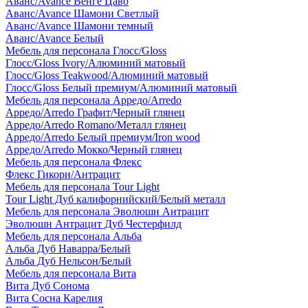
Аванс/Avance Венге Цаво
Аванс/Avance Шамони Светлый
Аванс/Avance Шамони темный
Аванс/Avance Белый
Мебель для персонала Глосс/Gloss
Глосс/Gloss Ivory/Алюминий матовый
Глосс/Gloss Teakwood/Алюминий матовый
Глосс/Gloss Белый премиум/Алюминий матовый
Мебель для персонала Арредо/Arredo
Арредо/Arredo Графит/Черный глянец
Арредо/Arredo Romano/Металл глянец
Арредо/Arredo Белый премиум/Iron wood
Арредо/Arredo Мокко/Черный глянец
Мебель для персонала Флекс
Флекс Гикори/Антрацит
Мебель для персонала Tour Light
Tour Light Дуб калифорнийский/Белый металл
Мебель для персонала Эволюшн Антрацит
Эволюшн Антрацит Дуб Честерфилд
Мебель для персонала Альба
Альба Дуб Наварра/Белый
Альба Дуб Нельсон/Белый
Мебель для персонала Вита
Вита Дуб Сонома
Вита Сосна Карелия