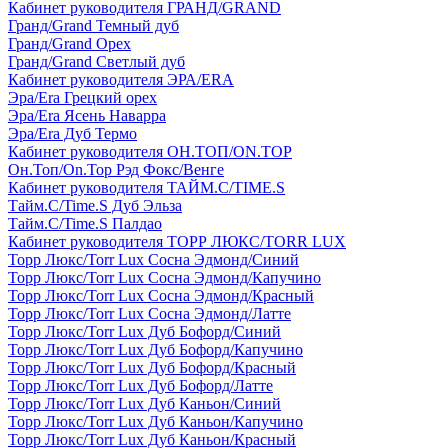
Кабинет руководителя ГРАНД/GRAND
Гранд/Grand Темный дуб
Гранд/Grand Орех
Гранд/Grand Светлый дуб
Кабинет руководителя ЭРА/ERA
Эра/Era Грецкий орех
Эра/Era Ясень Наварра
Эра/Era Дуб Термо
Кабинет руководителя ОН.ТОП/ON.TOP
Он.Топ/On.Top Рэд Фокс/Венге
Кабинет руководителя ТАЙМ.С/TIME.S
Тайм.С/Time.S Дуб Эльза
Тайм.С/Time.S Палдао
Кабинет руководителя ТОРР ЛЮКС/TORR LUX
Торр Люкс/Torr Lux Сосна Эдмонд/Синий
Торр Люкс/Torr Lux Сосна Эдмонд/Капучино
Торр Люкс/Torr Lux Сосна Эдмонд/Красный
Торр Люкс/Torr Lux Сосна Эдмонд/Латте
Торр Люкс/Torr Lux Дуб Бофорд/Синий
Торр Люкс/Torr Lux Дуб Бофорд/Капучино
Торр Люкс/Torr Lux Дуб Бофорд/Красный
Торр Люкс/Torr Lux Дуб Бофорд/Латте
Торр Люкс/Torr Lux Дуб Каньон/Синий
Торр Люкс/Torr Lux Дуб Каньон/Капучино
Торр Люкс/Torr Lux Дуб Каньон/Красный