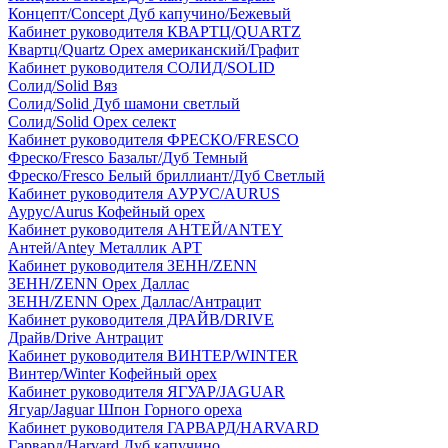
Концепт/Concept Дуб капучино/Бежевый
Кабинет руководителя КВАРТЦ/QUARTZ
Квартц/Quartz Орех американский/Графит
Кабинет руководителя СОЛИД/SOLID
Солид/Solid Вяз
Солид/Solid Дуб шамони светлый
Солид/Solid Орех селект
Кабинет руководителя ФРЕСКО/FRESCO
Фреско/Fresco Базальт/Дуб Темный
Фреско/Fresco Белый бриллиант/Дуб Светлый
Кабинет руководителя АУРУС/AURUS
Аурус/Aurus Кофейный орех
Кабинет руководителя АНТЕЙ/ANTEY
Антей/Antey Металлик АРТ
Кабинет руководителя ЗЕНН/ZENN
ЗЕНН/ZENN Орех Даллас
ЗЕНН/ZENN Орех Даллас/Антрацит
Кабинет руководителя ДРАЙВ/DRIVE
Драйв/Drive Антрацит
Кабинет руководителя ВИНТЕР/WINTER
Винтер/Winter Кофейный орех
Кабинет руководителя ЯГУАР/JAGUAR
Ягуар/Jaguar Шпон Горного ореха
Кабинет руководителя ГАРВАРД/HARVARD
Гарвард/Harvard Дуб капучино