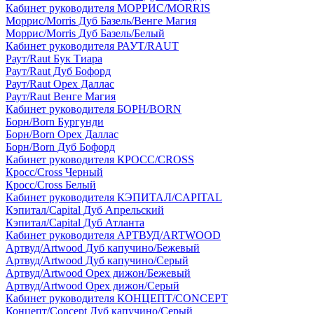
Кабинет руководителя МОРРИС/MORRIS
Моррис/Morris Дуб Базель/Венге Магия
Моррис/Morris Дуб Базель/Белый
Кабинет руководителя РАУТ/RAUT
Раут/Raut Бук Тиара
Раут/Raut Дуб Бофорд
Раут/Raut Орех Даллас
Раут/Raut Венге Магия
Кабинет руководителя БОРН/BORN
Борн/Born Бургунди
Борн/Born Орех Даллас
Борн/Born Дуб Бофорд
Кабинет руководителя КРОСС/CROSS
Кросс/Cross Черный
Кросс/Cross Белый
Кабинет руководителя КЭПИТАЛ/CAPITAL
Кэпитал/Capital Дуб Апрельский
Кэпитал/Capital Дуб Атланта
Кабинет руководителя АРТВУД/ARTWOOD
Артвуд/Artwood Дуб капучино/Бежевый
Артвуд/Artwood Дуб капучино/Серый
Артвуд/Artwood Орех дижон/Бежевый
Артвуд/Artwood Орех дижон/Серый
Кабинет руководителя КОНЦЕПТ/CONCEPT
Концепт/Concept Дуб капучино/Серый