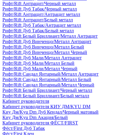
Рифт/Rift Антрацит/Черный металл
Рифт/Rift Дуб Табак/Черный металл
Рифт/Rift Антрацит/Антрацит металл
Рифт/Rift Антрацит/Белый металл
Рифт/Rift Дуб Табак/Антрацит металл
Рифт/Rift Дуб Табак/Белый металл
Рифт/Rift Белый Бриллиант/Металл Антрацит
Рифт/Rift Дуб Винченцо/Металл Антрацит
Рифт/Rift Дуб Винченцо/Металл Белый
Рифт/Rift Дуб Винченцо/Металл Черный
Рифт/Rift Дуб Мали/Металл Антрацит
Рифт/Rift Дуб Мали/Металл Белый
Рифт/Rift Дуб Мали/Металл Черный
Рифт/Rift Сандал Янтарный/Металл Антрацит
Рифт/Rift Сандал Янтарный/Металл Белый
Рифт/Rift Сандал Янтарный/Металл Черный
Рифт/Rift Белый Бриллиант/Черный металл
Рифт/Rift Белый Бриллиант/Белый металл
Кабинет руководителя
Кабинет руководителя КИУ ДМ/KYU DM
Киу Дм/Kyu Dm Дуб Кендал/Черный матовый
Киу Дм/Kyu Dm Акация/Белый
Кабинет руководителя ФЁСТ/FIRST
Фёст/First Дуб Табак
Фёст/First Клен