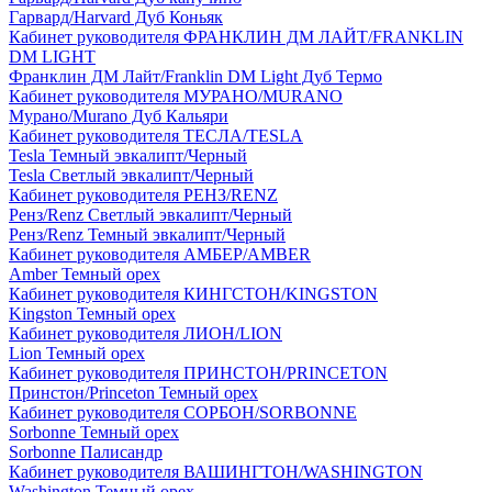
Гарвард/Harvard Дуб Коньяк
Кабинет руководителя ФРАНКЛИН ДМ ЛАЙТ/FRANKLIN
DM LIGHT
Франклин ДМ Лайт/Franklin DM Light Дуб Термо
Кабинет руководителя МУРАНО/MURANO
Мурано/Murano Дуб Кальяри
Кабинет руководителя ТЕСЛА/TESLA
Tesla Темный эвкалипт/Черный
Tesla Светлый эвкалипт/Черный
Кабинет руководителя РЕНЗ/RENZ
Ренз/Renz Светлый эвкалипт/Черный
Ренз/Renz Темный эвкалипт/Черный
Кабинет руководителя АМБЕР/AMBER
Amber Темный орех
Кабинет руководителя КИНГСТОН/KINGSTON
Kingston Темный орех
Кабинет руководителя ЛИОН/LION
Lion Темный орех
Кабинет руководителя ПРИНСТОН/PRINCETON
Принстон/Princeton Темный орех
Кабинет руководителя СОРБОН/SORBONNE
Sorbonne Темный орех
Sorbonne Палисандр
Кабинет руководителя ВАШИНГТОН/WASHINGTON
Washington Темный орех