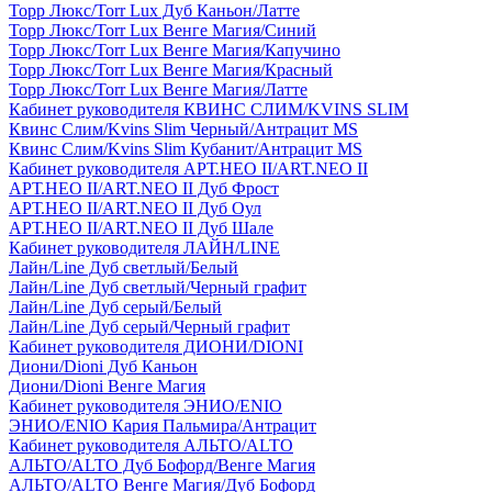
Торр Люкс/Torr Lux Дуб Каньон/Латте
Торр Люкс/Torr Lux Венге Магия/Синий
Торр Люкс/Torr Lux Венге Магия/Капучино
Торр Люкс/Torr Lux Венге Магия/Красный
Торр Люкс/Torr Lux Венге Магия/Латте
Кабинет руководителя КВИНС СЛИМ/KVINS SLIM
Квинс Слим/Kvins Slim Черный/Антрацит MS
Квинс Слим/Kvins Slim Кубанит/Антрацит MS
Кабинет руководителя АРТ.НЕО II/ART.NEO II
АРТ.НЕО II/ART.NEO II Дуб Фрост
АРТ.НЕО II/ART.NEO II Дуб Оул
АРТ.НЕО II/ART.NEO II Дуб Шале
Кабинет руководителя ЛАЙН/LINE
Лайн/Line Дуб светлый/Белый
Лайн/Line Дуб светлый/Черный графит
Лайн/Line Дуб серый/Белый
Лайн/Line Дуб серый/Черный графит
Кабинет руководителя ДИОНИ/DIONI
Диони/Dioni Дуб Каньон
Диони/Dioni Венге Магия
Кабинет руководителя ЭНИО/ENIO
ЭНИО/ENIO Кария Пальмира/Антрацит
Кабинет руководителя АЛЬТО/ALTO
АЛЬТО/ALTO Дуб Бофорд/Венге Магия
АЛЬТО/ALTO Венге Магия/Дуб Бофорд