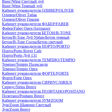
Винг/Wing Светлый дуб
Винг/Wing Темный дуб
Кабинет руководителя ОЛИВЕР/OLIVER
Оливер/Oliver Табак
Оливер/Oliver Гикори
Кабинет руководителя ФАБЕР/FABER
Фабер/Faber Орех/Антрацит
Кабинет руководителя БЕТОН/B-TONE
Бетон/B-Tone Дуб Урбан/Бетон темный
Бетон/B-Tone Сосна/Бетон светлый
Кабинет руководителя ПОРТО/PORTO
Порто/Porto Rover Cafe
Порто/Porto Дуб 131
Кабинет руководителя ТЕМПИО/TEMPIO
Темпио/Tempio Палисандр
Темпио/Tempio Орех
Кабинет руководителя ФОРТЕ/FORTE
Форте/Forte Орех
Кабинет руководителя СИРИУС/SIRIUS
Сириус/Sirius Венге
Кабинет руководителя ПОЗИТАНО/POSITANO
Позитано/Positano Венге
Кабинет руководителя ЗУМ/ZOOM
Зум/Zoom Шамони Светлый
Зум/Zoom Венге