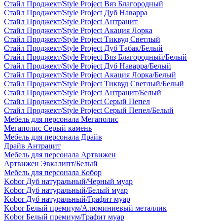
Стайл Проджект/Style Project Вяз Благородный
Стайл Проджект/Style Project Дуб Наварра
Стайл Проджект/Style Project Антрацит
Стайл Проджект/Style Project Акация Лорка
Стайл Проджект/Style Project Тиквуд Светлый
Стайл Проджект/Style Project Дуб Табак/Белый
Стайл Проджект/Style Project Вяз Благородный/Белый
Стайл Проджект/Style Project Дуб Наварра/Белый
Стайл Проджект/Style Project Акация Лорка/Белый
Стайл Проджект/Style Project Тиквуд Светлый/Белый
Стайл Проджект/Style Project Антрацит/Белый
Стайл Проджект/Style Project Серый Пепел
Стайл Проджект/Style Project Серый Пепел/Белый
Мебель для персонала Мегаполис
Мегаполис Серый камень
Мебель для персонала Драйв
Драйв Антрацит
Мебель для персонала Артвижен
Артвижен Эвкалипт/Белый
Мебель для персонала Кобор
Kobor Дуб натуральный/Черный муар
Kobor Дуб натуральный/Белый муар
Kobor Дуб натуральный/Графит муар
Kobor Белый премиум/Алюминиевый металлик
Kobor Белый премиум/Графит муар