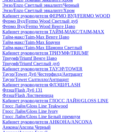
Энзо/Enzo Светлый эвкалипт/Черный
Энзо/Enzo Светлый эвкалипт/Хром
Кабинет руководителя ФЕРМО ВУД/FERMO WOOD
Фермо Вуд/Fermo Wood Светлый дуб
Фермо Вуд/Fermo Wood Венге Цаво
Кабинет руководителя ТАЙМ-МАКС/TAIM-MAX
Тайм-макс/Taim-Max Венге Цаво
Тайм-макс/Taim-Max Брауни
Тайм-макс/Taim-Max Шамони Светлый
Кабинет руководителя ТРИУМФ/TRIUMF
Триумф/Triumf Венге Цаво
Триумф/Triumf Светлый дуб
Кабинет руководителя ТАУЭР/TOWER
Тауэр/Tower Дуб Честерфилд/Антрацит
Тауэр/Tower Салтилло/Антрацит
Кабинет руководителя ФЛЭШ/FLASH
Флэш/Flash Дуб 131
Флэш/Flash Лиственница
Кабинет руководителя ГЛОСС ЛАЙН/GLOSS LINE
Глосс Лайн/Gloss Line Teakwood
Глосс Лайн/Gloss Line Ivory
Глосс Лайн/Gloss Line Белый премиум
Кабинет руководителя АНКОНА/ANCONA
Анкона/Ancona Черный