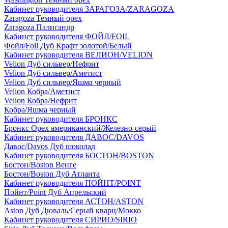
Кабинет руководителя ЗАРАГОЗА/ZARAGOZA
Zaragoza Темный орех
Zaragoza Палисандр
Кабинет руководителя ФОЙЛ/FOIL
Фойл/Foil Дуб Крафт золотой/Белый
Кабинет руководителя ВЕЛИОН/VELION
Velion Дуб сильвер/Нефрит
Velion Дуб сильвер/Аметист
Velion Дуб сильвер/Яшма черный
Velion Кобра/Аметист
Velion Кобра/Нефрит
Кобра/Яшма черный
Кабинет руководителя БРОНКС
Бронкс Орех американский/Железно-серый
Кабинет руководителя ДАВОС/DAVOS
Давос/Davos Дуб шоколад
Кабинет руководителя БОСТОН/BOSTON
Бостон/Boston Венге
Бостон/Boston Дуб Атланта
Кабинет руководителя ПОЙНТ/POINT
Пойнт/Point Дуб Апрельский
Кабинет руководителя АСТОН/ASTON
Aston Дуб Дюваль/Серый кварц/Мокко
Кабинет руководителя СИРИО/SIRIO