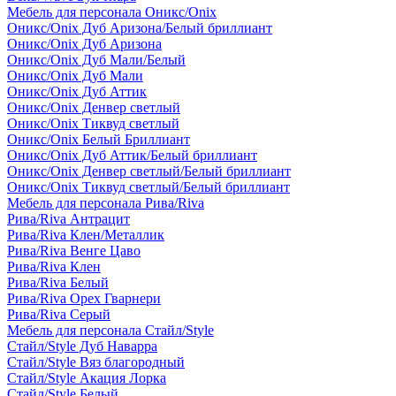
Мебель для персонала Оникс/Onix
Оникс/Onix Дуб Аризона/Белый бриллиант
Оникс/Onix Дуб Аризона
Оникс/Onix Дуб Мали/Белый
Оникс/Onix Дуб Мали
Оникс/Onix Дуб Аттик
Оникс/Onix Денвер светлый
Оникс/Onix Тиквуд светлый
Оникс/Onix Белый Бриллиант
Оникс/Onix Дуб Аттик/Белый бриллиант
Оникс/Onix Денвер светлый/Белый бриллиант
Оникс/Onix Тиквуд светлый/Белый бриллиант
Мебель для персонала Рива/Riva
Рива/Riva Антрацит
Рива/Riva Клен/Металлик
Рива/Riva Венге Цаво
Рива/Riva Клен
Рива/Riva Белый
Рива/Riva Орех Гварнери
Рива/Riva Серый
Мебель для персонала Стайл/Style
Стайл/Style Дуб Наварра
Стайл/Style Вяз благородный
Стайл/Style Акация Лорка
Стайл/Style Белый