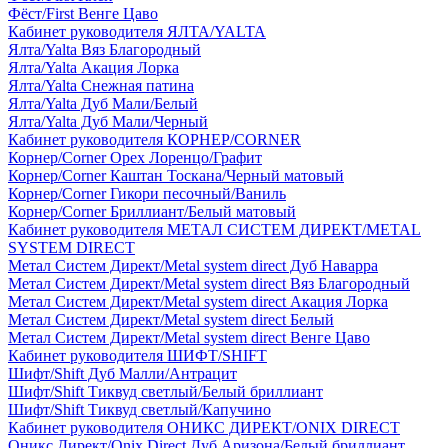
Фёст/First Венге Цаво
Кабинет руководителя ЯЛТА/YALTA
Ялта/Yalta Вяз Благородный
Ялта/Yalta Акация Лорка
Ялта/Yalta Снежная патина
Ялта/Yalta Дуб Мали/Белый
Ялта/Yalta Дуб Мали/Черный
Кабинет руководителя КОРНЕР/CORNER
Корнер/Corner Орех Лоренцо/Графит
Корнер/Corner Каштан Тоскана/Черный матовый
Корнер/Corner Гикори песочный/Ваниль
Корнер/Corner Бриллиант/Белый матовый
Кабинет руководителя МЕТАЛ СИСТЕМ ДИРЕКТ/METAL
SYSTEM DIRECT
Метал Систем Директ/Metal system direct Дуб Наварра
Метал Систем Директ/Metal system direct Вяз Благородный
Метал Систем Директ/Metal system direct Акация Лорка
Метал Систем Директ/Metal system direct Белый
Метал Систем Директ/Metal system direct Венге Цаво
Кабинет руководителя ШИФТ/SHIFT
Шифт/Shift Дуб Малли/Антрацит
Шифт/Shift Тиквуд светлый/Белый бриллиант
Шифт/Shift Тиквуд светлый/Капучино
Кабинет руководителя ОНИКС ДИРЕКТ/ONIX DIRECT
Оникс Директ/Onix Direct Дуб Аризона/Белый бриллиант