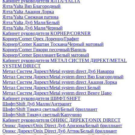
Кабинет руководителя ЯЛТА/YALTA
Ялта/Yalta Вяз Благородный
Ялта/Yalta Акация Лорка
Ялта/Yalta Снежная патина
Ялта/Yalta Дуб Мали/Белый
Ялта/Yalta Дуб Мали/Черный
Кабинет руководителя КОРНЕР/CORNER
Корнер/Corner Орех Лоренцо/Графит
Корнер/Corner Каштан Тоскана/Черный матовый
Корнер/Corner Гикори песочный/Ваниль
Корнер/Corner Бриллиант/Белый матовый
Кабинет руководителя МЕТАЛ СИСТЕМ ДИРЕКТ/METAL
SYSTEM DIRECT
Метал Систем Директ/Metal system direct Дуб Наварра
Метал Систем Директ/Metal system direct Вяз Благородный
Метал Систем Директ/Metal system direct Акация Лорка
Метал Систем Директ/Metal system direct Белый
Метал Систем Директ/Metal system direct Венге Цаво
Кабинет руководителя ШИФТ/SHIFT
Шифт/Shift Дуб Малли/Антрацит
Шифт/Shift Тиквуд светлый/Белый бриллиант
Шифт/Shift Тиквуд светлый/Капучино
Кабинет руководителя ОНИКС ДИРЕКТ/ONIX DIRECT
Оникс Директ/Onix Direct Дуб Аризона/Белый бриллиант
Оникс Директ/Onix Direct Дуб Аттик/Белый бриллиант