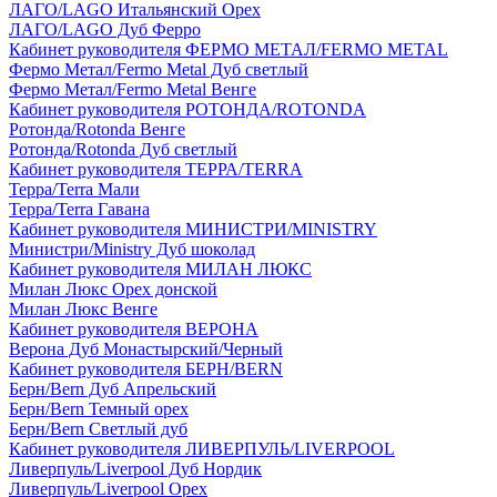
ЛАГО/LAGO Итальянский Орех
ЛАГО/LAGO Дуб Ферро
Кабинет руководителя ФЕРМО МЕТАЛ/FERMO METAL
Фермо Метал/Fermo Metal Дуб светлый
Фермо Метал/Fermo Metal Венге
Кабинет руководителя РОТОНДА/ROTONDA
Ротонда/Rotonda Венге
Ротонда/Rotonda Дуб светлый
Кабинет руководителя ТЕРРА/TERRA
Терра/Terra Мали
Терра/Terra Гавана
Кабинет руководителя МИНИСТРИ/MINISTRY
Министри/Ministry Дуб шоколад
Кабинет руководителя МИЛАН ЛЮКС
Милан Люкс Орех донской
Милан Люкс Венге
Кабинет руководителя ВЕРОНА
Верона Дуб Монастырский/Черный
Кабинет руководителя БЕРН/BERN
Берн/Bern Дуб Апрельский
Берн/Bern Темный орех
Берн/Bern Светлый дуб
Кабинет руководителя ЛИВЕРПУЛЬ/LIVERPOOL
Ливерпуль/Liverpool Дуб Нордик
Ливерпуль/Liverpool Орех