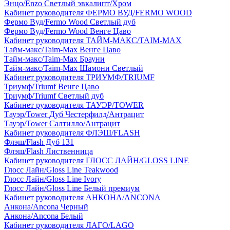
Энцо/Enzo Светлый эвкалипт/Хром
Кабинет руководителя ФЕРМО ВУД/FERMO WOOD
Фермо Вуд/Fermo Wood Светлый дуб
Фермо Вуд/Fermo Wood Венге Цаво
Кабинет руководителя ТАЙМ-МАКС/TAIM-MAX
Тайм-макс/Taim-Max Венге Цаво
Тайм-макс/Taim-Max Брауни
Тайм-макс/Taim-Max Шамони Светлый
Кабинет руководителя ТРИУМФ/TRIUMF
Триумф/Triumf Венге Цаво
Триумф/Triumf Светлый дуб
Кабинет руководителя ТАУЭР/TOWER
Тауэр/Tower Дуб Честерфилд/Антрацит
Тауэр/Tower Салтилло/Антрацит
Кабинет руководителя ФЛЭШ/FLASH
Флэш/Flash Дуб 131
Флэш/Flash Лиственница
Кабинет руководителя ГЛОСС ЛАЙН/GLOSS LINE
Глосс Лайн/Gloss Line Teakwood
Глосс Лайн/Gloss Line Ivory
Глосс Лайн/Gloss Line Белый премиум
Кабинет руководителя АНКОНА/ANCONA
Анкона/Ancona Черный
Анкона/Ancona Белый
Кабинет руководителя ЛАГО/LAGO