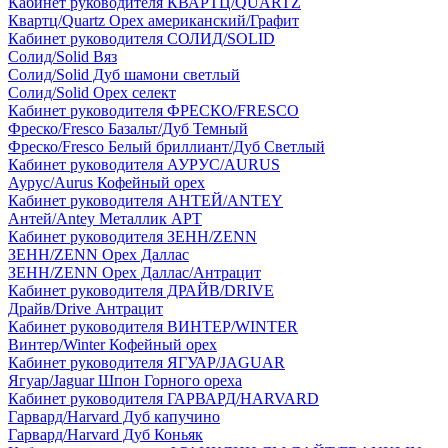
Кабинет руководителя КВАРТЦ/QUARTZ
Квартц/Quartz Орех американский/Графит
Кабинет руководителя СОЛИД/SOLID
Солид/Solid Вяз
Солид/Solid Дуб шамони светлый
Солид/Solid Орех селект
Кабинет руководителя ФРЕСКО/FRESCO
Фреско/Fresco Базальт/Дуб Темный
Фреско/Fresco Белый бриллиант/Дуб Светлый
Кабинет руководителя АУРУС/AURUS
Аурус/Aurus Кофейный орех
Кабинет руководителя АНТЕЙ/ANTEY
Антей/Antey Металлик АРТ
Кабинет руководителя ЗЕНН/ZENN
ЗЕНН/ZENN Орех Даллас
ЗЕНН/ZENN Орех Даллас/Антрацит
Кабинет руководителя ДРАЙВ/DRIVE
Драйв/Drive Антрацит
Кабинет руководителя ВИНТЕР/WINTER
Винтер/Winter Кофейный орех
Кабинет руководителя ЯГУАР/JAGUAR
Ягуар/Jaguar Шпон Горного ореха
Кабинет руководителя ГАРВАРД/HARVARD
Гарвард/Harvard Дуб капучино
Гарвард/Harvard Дуб Коньяк