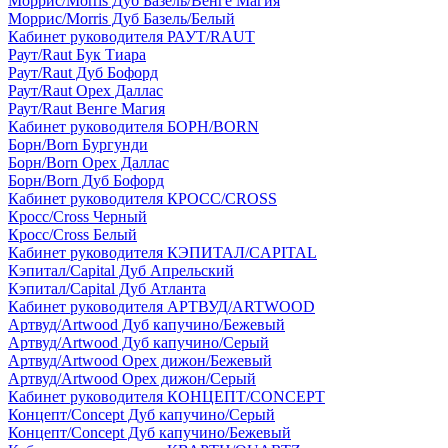
Моррис/Morris Дуб Базель/Венге Магия
Моррис/Morris Дуб Базель/Белый
Кабинет руководителя РАУТ/RAUT
Раут/Raut Бук Тиара
Раут/Raut Дуб Бофорд
Раут/Raut Орех Даллас
Раут/Raut Венге Магия
Кабинет руководителя БОРН/BORN
Борн/Born Бургунди
Борн/Born Орех Даллас
Борн/Born Дуб Бофорд
Кабинет руководителя КРОСС/CROSS
Кросс/Cross Черный
Кросс/Cross Белый
Кабинет руководителя КЭПИТАЛ/CAPITAL
Кэпитал/Capital Дуб Апрельский
Кэпитал/Capital Дуб Атланта
Кабинет руководителя АРТВУД/ARTWOOD
Артвуд/Artwood Дуб капучино/Бежевый
Артвуд/Artwood Дуб капучино/Серый
Артвуд/Artwood Орех дижон/Бежевый
Артвуд/Artwood Орех дижон/Серый
Кабинет руководителя КОНЦЕПТ/CONCEPT
Концепт/Concept Дуб капучино/Серый
Концепт/Concept Дуб капучино/Бежевый