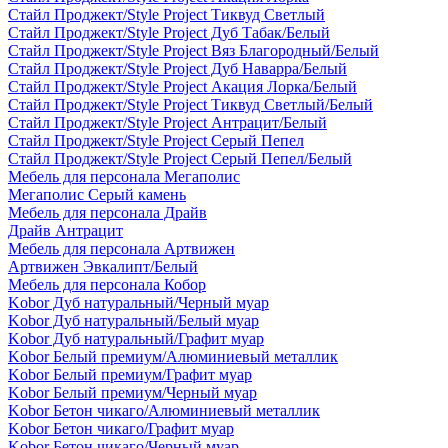
Стайл Проджект/Style Project Тиквуд Светлый
Стайл Проджект/Style Project Дуб Табак/Белый
Стайл Проджект/Style Project Вяз Благородный/Белый
Стайл Проджект/Style Project Дуб Наварра/Белый
Стайл Проджект/Style Project Акация Лорка/Белый
Стайл Проджект/Style Project Тиквуд Светлый/Белый
Стайл Проджект/Style Project Антрацит/Белый
Стайл Проджект/Style Project Серый Пепел
Стайл Проджект/Style Project Серый Пепел/Белый
Мебель для персонала Мегаполис
Мегаполис Серый камень
Мебель для персонала Драйв
Драйв Антрацит
Мебель для персонала Артвижен
Артвижен Эвкалипт/Белый
Мебель для персонала Кобор
Kobor Дуб натуральный/Черный муар
Kobor Дуб натуральный/Белый муар
Kobor Дуб натуральный/Графит муар
Kobor Белый премиум/Алюминиевый металлик
Kobor Белый премиум/Графит муар
Kobor Белый премиум/Черный муар
Kobor Бетон чикаго/Алюминиевый металлик
Kobor Бетон чикаго/Графит муар
Kobor Бетон чикаго/Черный муар