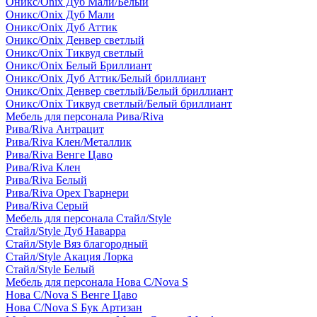
Оникс/Onix Дуб Мали/Белый
Оникс/Onix Дуб Мали
Оникс/Onix Дуб Аттик
Оникс/Onix Денвер светлый
Оникс/Onix Тиквуд светлый
Оникс/Onix Белый Бриллиант
Оникс/Onix Дуб Аттик/Белый бриллиант
Оникс/Onix Денвер светлый/Белый бриллиант
Оникс/Onix Тиквуд светлый/Белый бриллиант
Мебель для персонала Рива/Riva
Рива/Riva Антрацит
Рива/Riva Клен/Металлик
Рива/Riva Венге Цаво
Рива/Riva Клен
Рива/Riva Белый
Рива/Riva Орех Гварнери
Рива/Riva Серый
Мебель для персонала Стайл/Style
Стайл/Style Дуб Наварра
Стайл/Style Вяз благородный
Стайл/Style Акация Лорка
Стайл/Style Белый
Мебель для персонала Нова С/Nova S
Нова С/Nova S Венге Цаво
Нова С/Nova S Бук Артизан