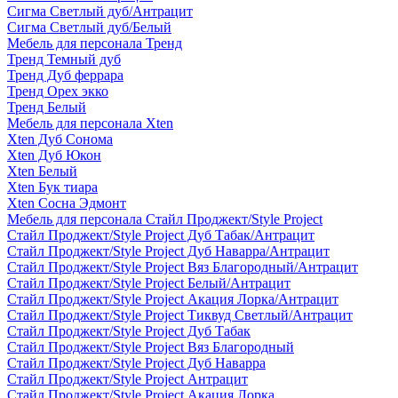
Сигма Светлый дуб/Антрацит
Сигма Светлый дуб/Белый
Мебель для персонала Тренд
Тренд Темный дуб
Тренд Дуб феррара
Тренд Орех экко
Тренд Белый
Мебель для персонала Xten
Xten Дуб Сонома
Xten Дуб Юкон
Xten Белый
Xten Бук тиара
Xten Сосна Эдмонт
Мебель для персонала Стайл Проджект/Style Project
Стайл Проджект/Style Project Дуб Табак/Антрацит
Стайл Проджект/Style Project Дуб Наварра/Антрацит
Стайл Проджект/Style Project Вяз Благородный/Антрацит
Стайл Проджект/Style Project Белый/Антрацит
Стайл Проджект/Style Project Акация Лорка/Антрацит
Стайл Проджект/Style Project Тиквуд Светлый/Антрацит
Стайл Проджект/Style Project Дуб Табак
Стайл Проджект/Style Project Вяз Благородный
Стайл Проджект/Style Project Дуб Наварра
Стайл Проджект/Style Project Антрацит
Стайл Проджект/Style Project Акация Лорка