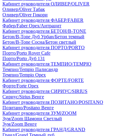
Кабинет руководителя ОЛИВЕР/OLIVER
Оливер/Oliver Табак
Оливер/Oliver Гикори
Кабинет руководителя ФАБЕР/FABER
Фабер/Faber Орех/Антрацит
Кабинет руководителя БЕТОН/B-TONE
Бетон/B-Tone Дуб Урбан/Бетон темный
Бетон/B-Tone Сосна/Бетон светлый
Кабинет руководителя ПОРТО/PORTO
Порто/Porto Rover Cafe
Порто/Porto Дуб 131
Кабинет руководителя ТЕМПИО/TEMPIO
Темпио/Tempio Палисандр
Темпио/Tempio Орех
Кабинет руководителя ФОРТЕ/FORTE
Форте/Forte Орех
Кабинет руководителя СИРИУС/SIRIUS
Сириус/Sirius Венге
Кабинет руководителя ПОЗИТАНО/POSITANO
Позитано/Positano Венге
Кабинет руководителя ЗУМ/ZOOM
Зум/Zoom Шамони Светлый
Зум/Zoom Венге
Кабинет руководителя ГРАНД/GRAND
Гранд/Grand Темный дуб