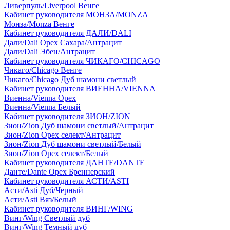
Ливерпуль/Liverpool Венге
Кабинет руководителя МОНЗА/MONZA
Монза/Monza Венге
Кабинет руководителя ДАЛИ/DALI
Дали/Dali Орех Cахара/Антрацит
Дали/Dali Эбен/Антрацит
Кабинет руководителя ЧИКАГО/CHICAGO
Чикаго/Chicago Венге
Чикаго/Chicago Дуб шамони светлый
Кабинет руководителя ВИЕННА/VIENNA
Виенна/Vienna Орех
Виенна/Vienna Белый
Кабинет руководителя ЗИОН/ZION
Зион/Zion Дуб шамони светлый/Антрацит
Зион/Zion Орех селект/Антрацит
Зион/Zion Дуб шамони светлый/Белый
Зион/Zion Орех селект/Белый
Кабинет руководителя ДАНТЕ/DANTE
Данте/Dante Орех Бреннерский
Кабинет руководителя АСТИ/ASTI
Асти/Asti Дуб/Черный
Асти/Asti Вяз/Белый
Кабинет руководителя ВИНГ/WING
Винг/Wing Светлый дуб
Винг/Wing Темный дуб