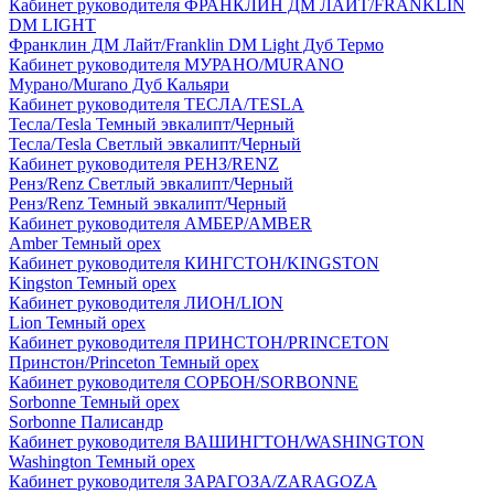
Кабинет руководителя ФРАНКЛИН ДМ ЛАЙТ/FRANKLIN
DM LIGHT
Франклин ДМ Лайт/Franklin DM Light Дуб Термо
Кабинет руководителя МУРАНО/MURANO
Мурано/Murano Дуб Кальяри
Кабинет руководителя ТЕСЛА/TESLA
Тесла/Tesla Темный эвкалипт/Черный
Тесла/Tesla Светлый эвкалипт/Черный
Кабинет руководителя РЕНЗ/RENZ
Ренз/Renz Светлый эвкалипт/Черный
Ренз/Renz Темный эвкалипт/Черный
Кабинет руководителя АМБЕР/AMBER
Amber Темный орех
Кабинет руководителя КИНГСТОН/KINGSTON
Kingston Темный орех
Кабинет руководителя ЛИОН/LION
Lion Темный орех
Кабинет руководителя ПРИНСТОН/PRINCETON
Принстон/Princeton Темный орех
Кабинет руководителя СОРБОН/SORBONNE
Sorbonne Темный орех
Sorbonne Палисандр
Кабинет руководителя ВАШИНГТОН/WASHINGTON
Washington Темный орех
Кабинет руководителя ЗАРАГОЗА/ZARAGOZA