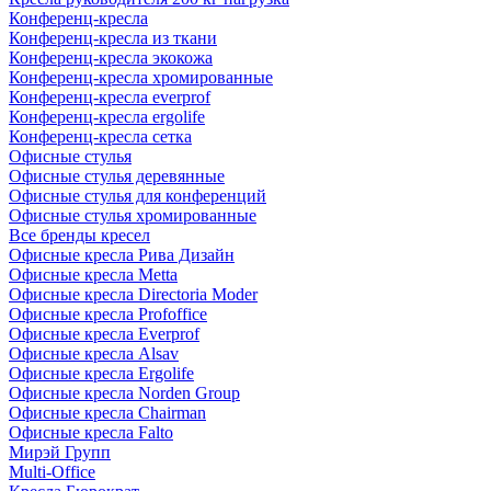
Конференц-кресла
Конференц-кресла из ткани
Конференц-кресла экокожа
Конференц-кресла хромированные
Конференц-кресла everprof
Конференц-кресла ergolife
Конференц-кресла сетка
Офисные стулья
Офисные стулья деревянные
Офисные стулья для конференций
Офисные стулья хромированные
Все бренды кресел
Офисные кресла Рива Дизайн
Офисные кресла Metta
Офисные кресла Directoria Moder
Офисные кресла Profoffice
Офисные кресла Everprof
Офисные кресла Alsav
Офисные кресла Ergolife
Офисные кресла Norden Group
Офисные кресла Chairman
Офисные кресла Falto
Мирэй Групп
Multi-Office