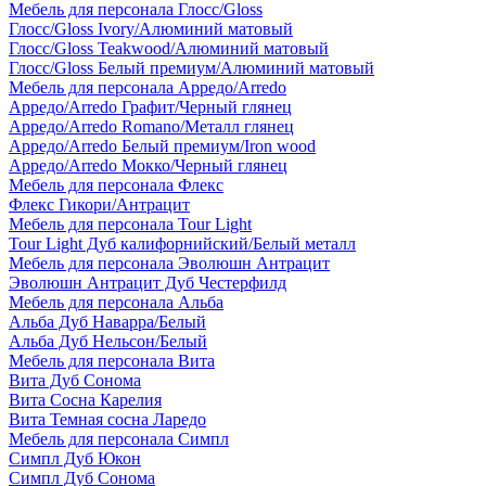
Мебель для персонала Глосс/Gloss
Глосс/Gloss Ivory/Алюминий матовый
Глосс/Gloss Teakwood/Алюминий матовый
Глосс/Gloss Белый премиум/Алюминий матовый
Мебель для персонала Арредо/Arredo
Арредо/Arredo Графит/Черный глянец
Арредо/Arredo Romano/Металл глянец
Арредо/Arredo Белый премиум/Iron wood
Арредо/Arredo Мокко/Черный глянец
Мебель для персонала Флекс
Флекс Гикори/Антрацит
Мебель для персонала Tour Light
Tour Light Дуб калифорнийский/Белый металл
Мебель для персонала Эволюшн Антрацит
Эволюшн Антрацит Дуб Честерфилд
Мебель для персонала Альба
Альба Дуб Наварра/Белый
Альба Дуб Нельсон/Белый
Мебель для персонала Вита
Вита Дуб Сонома
Вита Сосна Карелия
Вита Темная сосна Ларедо
Мебель для персонала Симпл
Симпл Дуб Юкон
Симпл Дуб Сонома