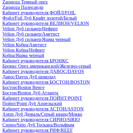
Zaragoza Темный орех
Zaragoza Палисандр
Кабинет руководителя ФОЙЛ/FOIL
Фойл/Foil Дуб Крафт золотой/Белый
Кабинет руководителя ВЕЛИОН/VELION
Velion Дуб сильвер/Нефрит
Velion Дуб сильвер/Аметист
Velion Дуб сильвер/Яшма черный
Velion Кобра/Аметист
Velion Кобра/Нефрит
Кобра/Яшма черный
Кабинет руководителя БРОНКС
Бронкс Орех американский/Железно-серый
Кабинет руководителя ДАВОС/DAVOS
Давос/Davos Дуб шоколад
Кабинет руководителя БОСТОН/BOSTON
Бостон/Boston Венге
Бостон/Boston Дуб Атланта
Кабинет руководителя ПОЙНТ/POINT
Пойнт/Point Дуб Апрельский
Кабинет руководителя АСТОН/ASTON
Aston Дуб Дюваль/Серый кварц/Мокко
Кабинет руководителя СИРИО/SIRIO
Сирио/Sirio Дуб Тоскана/Вольфрам
Кабинет руководителя РИФ/REEF