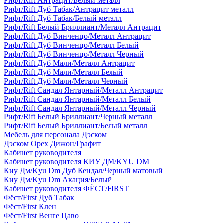
Рифт/Rift Антрацит/Белый металл
Рифт/Rift Дуб Табак/Антрацит металл
Рифт/Rift Дуб Табак/Белый металл
Рифт/Rift Белый Бриллиант/Металл Антрацит
Рифт/Rift Дуб Винченцо/Металл Антрацит
Рифт/Rift Дуб Винченцо/Металл Белый
Рифт/Rift Дуб Винченцо/Металл Черный
Рифт/Rift Дуб Мали/Металл Антрацит
Рифт/Rift Дуб Мали/Металл Белый
Рифт/Rift Дуб Мали/Металл Черный
Рифт/Rift Сандал Янтарный/Металл Антрацит
Рифт/Rift Сандал Янтарный/Металл Белый
Рифт/Rift Сандал Янтарный/Металл Черный
Рифт/Rift Белый Бриллиант/Черный металл
Рифт/Rift Белый Бриллиант/Белый металл
Мебель для персонала Дэском
Дэском Орех Дижон/Графит
Кабинет руководителя
Кабинет руководителя КИУ ДМ/KYU DM
Киу Дм/Kyu Dm Дуб Кендал/Черный матовый
Киу Дм/Kyu Dm Акация/Белый
Кабинет руководителя ФЁСТ/FIRST
Фёст/First Дуб Табак
Фёст/First Клен
Фёст/First Венге Цаво