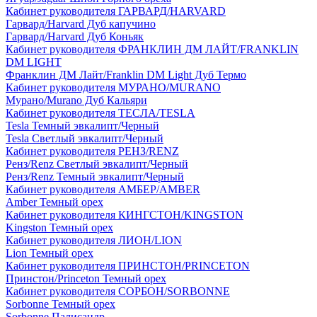
Кабинет руководителя ГАРВАРД/HARVARD
Гарвард/Harvard Дуб капучино
Гарвард/Harvard Дуб Коньяк
Кабинет руководителя ФРАНКЛИН ДМ ЛАЙТ/FRANKLIN
DM LIGHT
Франклин ДМ Лайт/Franklin DM Light Дуб Термо
Кабинет руководителя МУРАНО/MURANO
Мурано/Murano Дуб Кальяри
Кабинет руководителя ТЕСЛА/TESLA
Tesla Темный эвкалипт/Черный
Tesla Светлый эвкалипт/Черный
Кабинет руководителя РЕНЗ/RENZ
Ренз/Renz Светлый эвкалипт/Черный
Ренз/Renz Темный эвкалипт/Черный
Кабинет руководителя АМБЕР/AMBER
Amber Темный орех
Кабинет руководителя КИНГСТОН/KINGSTON
Kingston Темный орех
Кабинет руководителя ЛИОН/LION
Lion Темный орех
Кабинет руководителя ПРИНСТОН/PRINCETON
Принстон/Princeton Темный орех
Кабинет руководителя СОРБОН/SORBONNE
Sorbonne Темный орех
Sorbonne Палисандр