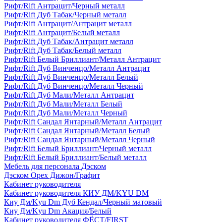
Рифт/Rift Антрацит/Черный металл
Рифт/Rift Дуб Табак/Черный металл
Рифт/Rift Антрацит/Антрацит металл
Рифт/Rift Антрацит/Белый металл
Рифт/Rift Дуб Табак/Антрацит металл
Рифт/Rift Дуб Табак/Белый металл
Рифт/Rift Белый Бриллиант/Металл Антрацит
Рифт/Rift Дуб Винченцо/Металл Антрацит
Рифт/Rift Дуб Винченцо/Металл Белый
Рифт/Rift Дуб Винченцо/Металл Черный
Рифт/Rift Дуб Мали/Металл Антрацит
Рифт/Rift Дуб Мали/Металл Белый
Рифт/Rift Дуб Мали/Металл Черный
Рифт/Rift Сандал Янтарный/Металл Антрацит
Рифт/Rift Сандал Янтарный/Металл Белый
Рифт/Rift Сандал Янтарный/Металл Черный
Рифт/Rift Белый Бриллиант/Черный металл
Рифт/Rift Белый Бриллиант/Белый металл
Мебель для персонала Дэском
Дэском Орех Дижон/Графит
Кабинет руководителя
Кабинет руководителя КИУ ДМ/KYU DM
Киу Дм/Kyu Dm Дуб Кендал/Черный матовый
Киу Дм/Kyu Dm Акация/Белый
Кабинет руководителя ФЁСТ/FIRST