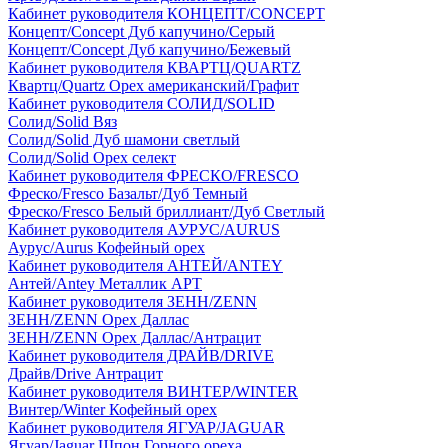
Кабинет руководителя КОНЦЕПТ/CONCEPT
Концепт/Concept Дуб капучино/Серый
Концепт/Concept Дуб капучино/Бежевый
Кабинет руководителя КВАРТЦ/QUARTZ
Квартц/Quartz Орех американский/Графит
Кабинет руководителя СОЛИД/SOLID
Солид/Solid Вяз
Солид/Solid Дуб шамони светлый
Солид/Solid Орех селект
Кабинет руководителя ФРЕСКО/FRESCO
Фреско/Fresco Базальт/Дуб Темный
Фреско/Fresco Белый бриллиант/Дуб Светлый
Кабинет руководителя АУРУС/AURUS
Аурус/Aurus Кофейный орех
Кабинет руководителя АНТЕЙ/ANTEY
Антей/Antey Металлик АРТ
Кабинет руководителя ЗЕНН/ZENN
ЗЕНН/ZENN Орех Даллас
ЗЕНН/ZENN Орех Даллас/Антрацит
Кабинет руководителя ДРАЙВ/DRIVE
Драйв/Drive Антрацит
Кабинет руководителя ВИНТЕР/WINTER
Винтер/Winter Кофейный орех
Кабинет руководителя ЯГУАР/JAGUAR
Ягуар/Jaguar Шпон Горного ореха