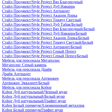
Стайл Проджект/Style Project Вяз Благородный
Стайл Проджект/Style Project Дуб Наварра
Стайл Проджект/Style Project Антрацит
Стайл Проджект/Style Project Акация Лорка
Стайл Проджект/Style Project Тиквуд Светлый
Стайл Проджект/Style Project Дуб Табак/Белый
Стайл Проджект/Style Project Вяз Благородный/Белый
Стайл Проджект/Style Project Дуб Наварра/Белый
Стайл Проджект/Style Project Акация Лорка/Белый
Стайл Проджект/Style Project Тиквуд Светлый/Белый
Стайл Проджект/Style Project Антрацит/Белый
Стайл Проджект/Style Project Серый Пепел
Стайл Проджект/Style Project Серый Пепел/Белый
Мебель для персонала Мегаполис
Мегаполис Серый камень
Мебель для персонала Драйв
Драйв Антрацит
Мебель для персонала Артвижен
Артвижен Эвкалипт/Белый
Мебель для персонала Кобор
Kobor Дуб натуральный/Черный муар
Kobor Дуб натуральный/Белый муар
Kobor Дуб натуральный/Графит муар
Kobor Белый премиум/Алюминиевый металлик
Kobor Белый премиум/Графит муар