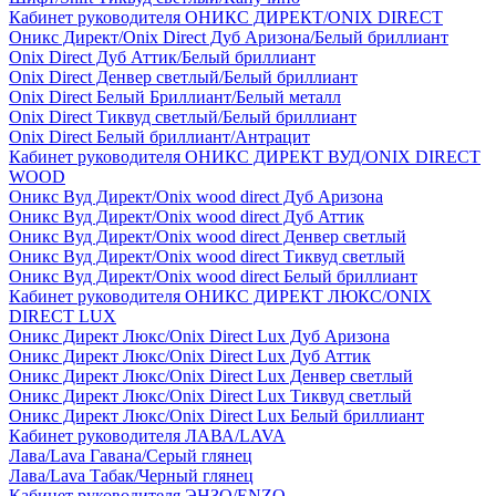
Кабинет руководителя ОНИКС ДИРЕКТ/ONIX DIRECT
Оникс Директ/Onix Direct Дуб Аризона/Белый бриллиант
Onix Direct Дуб Аттик/Белый бриллиант
Onix Direct Денвер светлый/Белый бриллиант
Onix Direct Белый Бриллиант/Белый металл
Onix Direct Тиквуд светлый/Белый бриллиант
Onix Direct Белый бриллиант/Антрацит
Кабинет руководителя ОНИКС ДИРЕКТ ВУД/ONIX DIRECT
WOOD
Оникс Вуд Директ/Onix wood direct Дуб Аризона
Оникс Вуд Директ/Onix wood direct Дуб Аттик
Оникс Вуд Директ/Onix wood direct Денвер светлый
Оникс Вуд Директ/Onix wood direct Тиквуд светлый
Оникс Вуд Директ/Onix wood direct Белый бриллиант
Кабинет руководителя ОНИКС ДИРЕКТ ЛЮКС/ONIX
DIRECT LUX
Оникс Директ Люкс/Onix Direct Lux Дуб Аризона
Оникс Директ Люкс/Onix Direct Lux Дуб Аттик
Оникс Директ Люкс/Onix Direct Lux Денвер светлый
Оникс Директ Люкс/Onix Direct Lux Тиквуд светлый
Оникс Директ Люкс/Onix Direct Lux Белый бриллиант
Кабинет руководителя ЛАВА/LAVA
Лава/Lava Гавана/Серый глянец
Лава/Lava Табак/Черный глянец
Кабинет руководителя ЭНЗО/ENZO