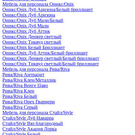
Мебель для персонала Оникс/Onix
Оникс/Onix Дуб Аризона/Белый бриллиант
Оникс/Onix Дуб Аризона
Оникс/Onix Дуб Мали/Белый
Оникс/Onix Дуб Мали
Оникс/Onix Дуб Аттик
Оникс/Onix Денвер светлый
Оникс/Onix Тиквуд светлый
Оникс/Onix Белый Бриллиант
Оникс/Onix Дуб Аттик/Белый бриллиант
Оникс/Onix Денвер светлый/Белый бриллиант
Оникс/Onix Тиквуд светлый/Белый бриллиант
Мебель для персонала Рива/Riva
Рива/Riva Антрацит
Рива/Riva Клен/Металлик
Рива/Riva Венге Цаво
Рива/Riva Клен
Рива/Riva Белый
Рива/Riva Орех Гварнери
Рива/Riva Серый
Мебель для персонала Стайл/Style
Стайл/Style Дуб Наварра
Стайл/Style Вяз благородный
Стайл/Style Акация Лорка
Стайл/Style Белый