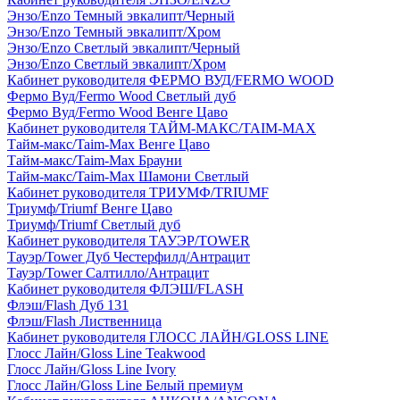
Энзо/Enzo Темный эвкалипт/Черный
Энзо/Enzo Темный эвкалипт/Хром
Энзо/Enzo Светлый эвкалипт/Черный
Энзо/Enzo Светлый эвкалипт/Хром
Кабинет руководителя ФЕРМО ВУД/FERMO WOOD
Фермо Вуд/Fermo Wood Светлый дуб
Фермо Вуд/Fermo Wood Венге Цаво
Кабинет руководителя ТАЙМ-МАКС/TAIM-MAX
Тайм-макс/Taim-Max Венге Цаво
Тайм-макс/Taim-Max Брауни
Тайм-макс/Taim-Max Шамони Светлый
Кабинет руководителя ТРИУМФ/TRIUMF
Триумф/Triumf Венге Цаво
Триумф/Triumf Светлый дуб
Кабинет руководителя ТАУЭР/TOWER
Тауэр/Tower Дуб Честерфилд/Антрацит
Тауэр/Tower Салтилло/Антрацит
Кабинет руководителя ФЛЭШ/FLASH
Флэш/Flash Дуб 131
Флэш/Flash Лиственница
Кабинет руководителя ГЛОСС ЛАЙН/GLOSS LINE
Глосс Лайн/Gloss Line Teakwood
Глосс Лайн/Gloss Line Ivory
Глосс Лайн/Gloss Line Белый премиум