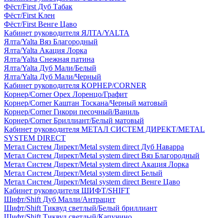
Фёст/First Дуб Табак
Фёст/First Клен
Фёст/First Венге Цаво
Кабинет руководителя ЯЛТА/YALTA
Ялта/Yalta Вяз Благородный
Ялта/Yalta Акация Лорка
Ялта/Yalta Снежная патина
Ялта/Yalta Дуб Мали/Белый
Ялта/Yalta Дуб Мали/Черный
Кабинет руководителя КОРНЕР/CORNER
Корнер/Corner Орех Лоренцо/Графит
Корнер/Corner Каштан Тоскана/Черный матовый
Корнер/Corner Гикори песочный/Ваниль
Корнер/Corner Бриллиант/Белый матовый
Кабинет руководителя МЕТАЛ СИСТЕМ ДИРЕКТ/METAL
SYSTEM DIRECT
Метал Систем Директ/Metal system direct Дуб Наварра
Метал Систем Директ/Metal system direct Вяз Благородный
Метал Систем Директ/Metal system direct Акация Лорка
Метал Систем Директ/Metal system direct Белый
Метал Систем Директ/Metal system direct Венге Цаво
Кабинет руководителя ШИФТ/SHIFT
Шифт/Shift Дуб Малли/Антрацит
Шифт/Shift Тиквуд светлый/Белый бриллиант
Шифт/Shift Тиквуд светлый/Капучино