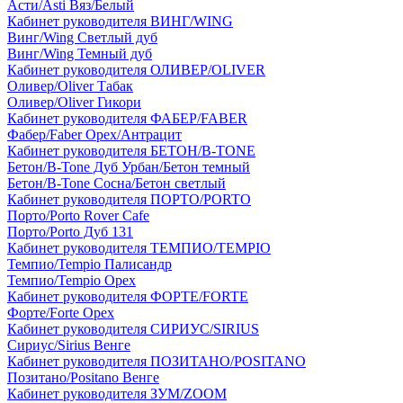
Асти/Asti Вяз/Белый
Кабинет руководителя ВИНГ/WING
Винг/Wing Светлый дуб
Винг/Wing Темный дуб
Кабинет руководителя ОЛИВЕР/OLIVER
Оливер/Oliver Табак
Оливер/Oliver Гикори
Кабинет руководителя ФАБЕР/FABER
Фабер/Faber Орех/Антрацит
Кабинет руководителя БЕТОН/B-TONE
Бетон/B-Tone Дуб Урбан/Бетон темный
Бетон/B-Tone Сосна/Бетон светлый
Кабинет руководителя ПОРТО/PORTO
Порто/Porto Rover Cafe
Порто/Porto Дуб 131
Кабинет руководителя ТЕМПИО/TEMPIO
Темпио/Tempio Палисандр
Темпио/Tempio Орех
Кабинет руководителя ФОРТЕ/FORTE
Форте/Forte Орех
Кабинет руководителя СИРИУС/SIRIUS
Сириус/Sirius Венге
Кабинет руководителя ПОЗИТАНО/POSITANO
Позитано/Positano Венге
Кабинет руководителя ЗУМ/ZOOM