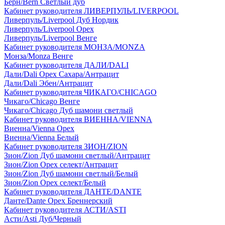
Берн/Bern Светлый дуб
Кабинет руководителя ЛИВЕРПУЛЬ/LIVERPOOL
Ливерпуль/Liverpool Дуб Нордик
Ливерпуль/Liverpool Орех
Ливерпуль/Liverpool Венге
Кабинет руководителя МОНЗА/MONZA
Монза/Monza Венге
Кабинет руководителя ДАЛИ/DALI
Дали/Dali Орех Cахара/Антрацит
Дали/Dali Эбен/Антрацит
Кабинет руководителя ЧИКАГО/CHICAGO
Чикаго/Chicago Венге
Чикаго/Chicago Дуб шамони светлый
Кабинет руководителя ВИЕННА/VIENNA
Виенна/Vienna Орех
Виенна/Vienna Белый
Кабинет руководителя ЗИОН/ZION
Зион/Zion Дуб шамони светлый/Антрацит
Зион/Zion Орех селект/Антрацит
Зион/Zion Дуб шамони светлый/Белый
Зион/Zion Орех селект/Белый
Кабинет руководителя ДАНТЕ/DANTE
Данте/Dante Орех Бреннерский
Кабинет руководителя АСТИ/ASTI
Асти/Asti Дуб/Черный