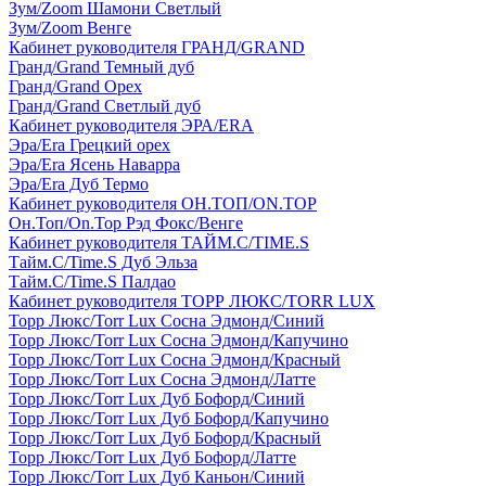
Зум/Zoom Шамони Светлый
Зум/Zoom Венге
Кабинет руководителя ГРАНД/GRAND
Гранд/Grand Темный дуб
Гранд/Grand Орех
Гранд/Grand Светлый дуб
Кабинет руководителя ЭРА/ERA
Эра/Era Грецкий орех
Эра/Era Ясень Наварра
Эра/Era Дуб Термо
Кабинет руководителя ОН.ТОП/ON.TOP
Он.Топ/On.Top Рэд Фокс/Венге
Кабинет руководителя ТАЙМ.С/TIME.S
Тайм.С/Time.S Дуб Эльза
Тайм.С/Time.S Палдао
Кабинет руководителя ТОРР ЛЮКС/TORR LUX
Торр Люкс/Torr Lux Сосна Эдмонд/Синий
Торр Люкс/Torr Lux Сосна Эдмонд/Капучино
Торр Люкс/Torr Lux Сосна Эдмонд/Красный
Торр Люкс/Torr Lux Сосна Эдмонд/Латте
Торр Люкс/Torr Lux Дуб Бофорд/Синий
Торр Люкс/Torr Lux Дуб Бофорд/Капучино
Торр Люкс/Torr Lux Дуб Бофорд/Красный
Торр Люкс/Torr Lux Дуб Бофорд/Латте
Торр Люкс/Torr Lux Дуб Каньон/Синий