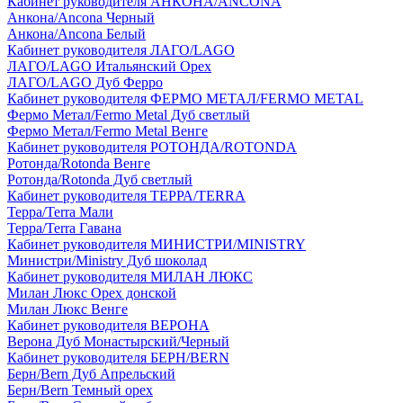
Кабинет руководителя АНКОНА/ANCONA
Анкона/Ancona Черный
Анкона/Ancona Белый
Кабинет руководителя ЛАГО/LAGO
ЛАГО/LAGO Итальянский Орех
ЛАГО/LAGO Дуб Ферро
Кабинет руководителя ФЕРМО МЕТАЛ/FERMO METAL
Фермо Метал/Fermo Metal Дуб светлый
Фермо Метал/Fermo Metal Венге
Кабинет руководителя РОТОНДА/ROTONDA
Ротонда/Rotonda Венге
Ротонда/Rotonda Дуб светлый
Кабинет руководителя ТЕРРА/TERRA
Терра/Terra Мали
Терра/Terra Гавана
Кабинет руководителя МИНИСТРИ/MINISTRY
Министри/Ministry Дуб шоколад
Кабинет руководителя МИЛАН ЛЮКС
Милан Люкс Орех донской
Милан Люкс Венге
Кабинет руководителя ВЕРОНА
Верона Дуб Монастырский/Черный
Кабинет руководителя БЕРН/BERN
Берн/Bern Дуб Апрельский
Берн/Bern Темный орех