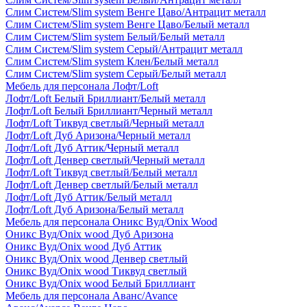
Слим Систем/Slim system Венге Цаво/Антрацит металл
Слим Систем/Slim system Венге Цаво/Белый металл
Слим Систем/Slim system Белый/Белый металл
Слим Систем/Slim system Серый/Антрацит металл
Слим Систем/Slim system Клен/Белый металл
Слим Систем/Slim system Серый/Белый металл
Мебель для персонала Лофт/Loft
Лофт/Loft Белый Бриллиант/Белый металл
Лофт/Loft Белый Бриллиант/Черный металл
Лофт/Loft Тиквуд светлый/Черный металл
Лофт/Loft Дуб Аризона/Черный металл
Лофт/Loft Дуб Аттик/Черный металл
Лофт/Loft Денвер светлый/Черный металл
Лофт/Loft Тиквуд светлый/Белый металл
Лофт/Loft Денвер светлый/Белый металл
Лофт/Loft Дуб Аттик/Белый металл
Лофт/Loft Дуб Аризона/Белый металл
Мебель для персонала Оникс Вуд/Onix Wood
Оникс Вуд/Onix wood Дуб Аризона
Оникс Вуд/Onix wood Дуб Аттик
Оникс Вуд/Onix wood Денвер светлый
Оникс Вуд/Onix wood Тиквуд светлый
Оникс Вуд/Onix wood Белый Бриллиант
Мебель для персонала Аванс/Avance