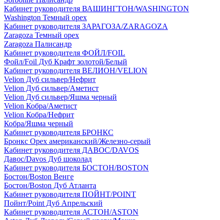
Кабинет руководителя ВАШИНГТОН/WASHINGTON
Washington Темный орех
Кабинет руководителя ЗАРАГОЗА/ZARAGOZA
Zaragoza Темный орех
Zaragoza Палисандр
Кабинет руководителя ФОЙЛ/FOIL
Фойл/Foil Дуб Крафт золотой/Белый
Кабинет руководителя ВЕЛИОН/VELION
Velion Дуб сильвер/Нефрит
Velion Дуб сильвер/Аметист
Velion Дуб сильвер/Яшма черный
Velion Кобра/Аметист
Velion Кобра/Нефрит
Кобра/Яшма черный
Кабинет руководителя БРОНКС
Бронкс Орех американский/Железно-серый
Кабинет руководителя ДАВОС/DAVOS
Давос/Davos Дуб шоколад
Кабинет руководителя БОСТОН/BOSTON
Бостон/Boston Венге
Бостон/Boston Дуб Атланта
Кабинет руководителя ПОЙНТ/POINT
Пойнт/Point Дуб Апрельский
Кабинет руководителя АСТОН/ASTON