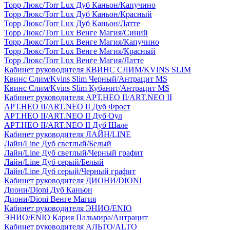
Торр Люкс/Torr Lux Дуб Каньон/Капучино
Торр Люкс/Torr Lux Дуб Каньон/Красный
Торр Люкс/Torr Lux Дуб Каньон/Латте
Торр Люкс/Torr Lux Венге Магия/Синий
Торр Люкс/Torr Lux Венге Магия/Капучино
Торр Люкс/Torr Lux Венге Магия/Красный
Торр Люкс/Torr Lux Венге Магия/Латте
Кабинет руководителя КВИНС СЛИМ/KVINS SLIM
Квинс Слим/Kvins Slim Черный/Антрацит MS
Квинс Слим/Kvins Slim Кубанит/Антрацит MS
Кабинет руководителя АРТ.НЕО II/ART.NEO II
АРТ.НЕО II/ART.NEO II Дуб Фрост
АРТ.НЕО II/ART.NEO II Дуб Оул
АРТ.НЕО II/ART.NEO II Дуб Шале
Кабинет руководителя ЛАЙН/LINE
Лайн/Line Дуб светлый/Белый
Лайн/Line Дуб светлый/Черный графит
Лайн/Line Дуб серый/Белый
Лайн/Line Дуб серый/Черный графит
Кабинет руководителя ДИОНИ/DIONI
Диони/Dioni Дуб Каньон
Диони/Dioni Венге Магия
Кабинет руководителя ЭНИО/ENIO
ЭНИО/ENIO Кария Пальмира/Антрацит
Кабинет руководителя АЛЬТО/ALTO