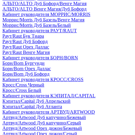
АЛЬТО/ALTO Дуб Бофорд/Венге Магия
АЛЬТО/ALTO Венге Магия/Дуб Бофорд
Кабинет руководителя МОРРИС/MORRIS
Моррис/Morris Дуб Базель/Венге Магия
Моррис/Morris Дуб Базель/Белый
Кабинет руководителя РАУТ/RAUT
Раут/Raut Бук Тиара
Раут/Raut Дуб Бофорд
Раут/Raut Орех Даллас
Раут/Raut Венге Магия
Кабинет руководителя БОРН/BORN
Борн/Born Бургунди
Борн/Born Орех Даллас
Борн/Born Дуб Бофорд
Кабинет руководителя КРОСС/CROSS
Кросс/Cross Черный
Кросс/Cross Белый
Кабинет руководителя КЭПИТАЛ/CAPITAL
Кэпитал/Capital Дуб Апрельский
Кэпитал/Capital Дуб Атланта
Кабинет руководителя АРТВУД/ARTWOOD
Артвуд/Artwood Дуб капучино/Бежевый
Артвуд/Artwood Дуб капучино/Серый
Артвуд/Artwood Орех дижон/Бежевый
Артвуд/Artwood Орех дижон/Серый