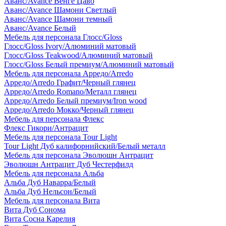
Аванс/Avance Венге Цаво
Аванс/Avance Шамони Светлый
Аванс/Avance Шамони темный
Аванс/Avance Белый
Мебель для персонала Глосс/Gloss
Глосс/Gloss Ivory/Алюминий матовый
Глосс/Gloss Teakwood/Алюминий матовый
Глосс/Gloss Белый премиум/Алюминий матовый
Мебель для персонала Арредо/Arredo
Арредо/Arredo Графит/Черный глянец
Арредо/Arredo Romano/Металл глянец
Арредо/Arredo Белый премиум/Iron wood
Арредо/Arredo Мокко/Черный глянец
Мебель для персонала Флекс
Флекс Гикори/Антрацит
Мебель для персонала Tour Light
Tour Light Дуб калифорнийский/Белый металл
Мебель для персонала Эволюшн Антрацит
Эволюшн Антрацит Дуб Честерфилд
Мебель для персонала Альба
Альба Дуб Наварра/Белый
Альба Дуб Нельсон/Белый
Мебель для персонала Вита
Вита Дуб Сонома
Вита Сосна Карелия