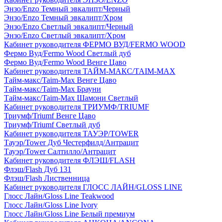
Энзо/Enzo Темный эвкалипт/Черный
Энзо/Enzo Темный эвкалипт/Хром
Энзо/Enzo Светлый эвкалипт/Черный
Энзо/Enzo Светлый эвкалипт/Хром
Кабинет руководителя ФЕРМО ВУД/FERMO WOOD
Фермо Вуд/Fermo Wood Светлый дуб
Фермо Вуд/Fermo Wood Венге Цаво
Кабинет руководителя ТАЙМ-МАКС/TAIM-MAX
Тайм-макс/Taim-Max Венге Цаво
Тайм-макс/Taim-Max Брауни
Тайм-макс/Taim-Max Шамони Светлый
Кабинет руководителя ТРИУМФ/TRIUMF
Триумф/Triumf Венге Цаво
Триумф/Triumf Светлый дуб
Кабинет руководителя ТАУЭР/TOWER
Тауэр/Tower Дуб Честерфилд/Антрацит
Тауэр/Tower Салтилло/Антрацит
Кабинет руководителя ФЛЭШ/FLASH
Флэш/Flash Дуб 131
Флэш/Flash Лиственница
Кабинет руководителя ГЛОСС ЛАЙН/GLOSS LINE
Глосс Лайн/Gloss Line Teakwood
Глосс Лайн/Gloss Line Ivory
Глосс Лайн/Gloss Line Белый премиум