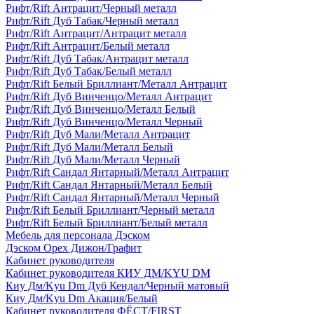
Рифт/Rift Антрацит/Черный металл
Рифт/Rift Дуб Табак/Черный металл
Рифт/Rift Антрацит/Антрацит металл
Рифт/Rift Антрацит/Белый металл
Рифт/Rift Дуб Табак/Антрацит металл
Рифт/Rift Дуб Табак/Белый металл
Рифт/Rift Белый Бриллиант/Металл Антрацит
Рифт/Rift Дуб Винченцо/Металл Антрацит
Рифт/Rift Дуб Винченцо/Металл Белый
Рифт/Rift Дуб Винченцо/Металл Черный
Рифт/Rift Дуб Мали/Металл Антрацит
Рифт/Rift Дуб Мали/Металл Белый
Рифт/Rift Дуб Мали/Металл Черный
Рифт/Rift Сандал Янтарный/Металл Антрацит
Рифт/Rift Сандал Янтарный/Металл Белый
Рифт/Rift Сандал Янтарный/Металл Черный
Рифт/Rift Белый Бриллиант/Черный металл
Рифт/Rift Белый Бриллиант/Белый металл
Мебель для персонала Дэском
Дэском Орех Дижон/Графит
Кабинет руководителя
Кабинет руководителя КИУ ДМ/KYU DM
Киу Дм/Kyu Dm Дуб Кендал/Черный матовый
Киу Дм/Kyu Dm Акация/Белый
Кабинет руководителя ФЁСТ/FIRST