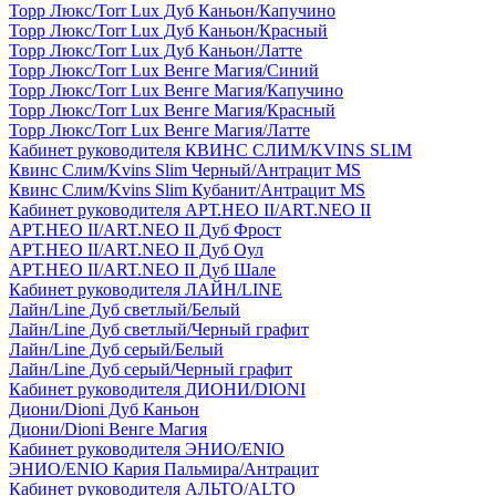
Торр Люкс/Torr Lux Дуб Каньон/Капучино
Торр Люкс/Torr Lux Дуб Каньон/Красный
Торр Люкс/Torr Lux Дуб Каньон/Латте
Торр Люкс/Torr Lux Венге Магия/Синий
Торр Люкс/Torr Lux Венге Магия/Капучино
Торр Люкс/Torr Lux Венге Магия/Красный
Торр Люкс/Torr Lux Венге Магия/Латте
Кабинет руководителя КВИНС СЛИМ/KVINS SLIM
Квинс Слим/Kvins Slim Черный/Антрацит MS
Квинс Слим/Kvins Slim Кубанит/Антрацит MS
Кабинет руководителя АРТ.НЕО II/ART.NEO II
АРТ.НЕО II/ART.NEO II Дуб Фрост
АРТ.НЕО II/ART.NEO II Дуб Оул
АРТ.НЕО II/ART.NEO II Дуб Шале
Кабинет руководителя ЛАЙН/LINE
Лайн/Line Дуб светлый/Белый
Лайн/Line Дуб светлый/Черный графит
Лайн/Line Дуб серый/Белый
Лайн/Line Дуб серый/Черный графит
Кабинет руководителя ДИОНИ/DIONI
Диони/Dioni Дуб Каньон
Диони/Dioni Венге Магия
Кабинет руководителя ЭНИО/ENIO
ЭНИО/ENIO Кария Пальмира/Антрацит
Кабинет руководителя АЛЬТО/ALTO