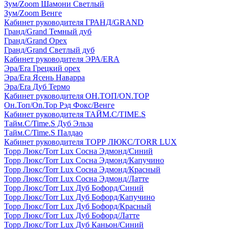
Зум/Zoom Шамони Светлый
Зум/Zoom Венге
Кабинет руководителя ГРАНД/GRAND
Гранд/Grand Темный дуб
Гранд/Grand Орех
Гранд/Grand Светлый дуб
Кабинет руководителя ЭРА/ERA
Эра/Era Грецкий орех
Эра/Era Ясень Наварра
Эра/Era Дуб Термо
Кабинет руководителя ОН.ТОП/ON.TOP
Он.Топ/On.Top Рэд Фокс/Венге
Кабинет руководителя ТАЙМ.С/TIME.S
Тайм.С/Time.S Дуб Эльза
Тайм.С/Time.S Палдао
Кабинет руководителя ТОРР ЛЮКС/TORR LUX
Торр Люкс/Torr Lux Сосна Эдмонд/Синий
Торр Люкс/Torr Lux Сосна Эдмонд/Капучино
Торр Люкс/Torr Lux Сосна Эдмонд/Красный
Торр Люкс/Torr Lux Сосна Эдмонд/Латте
Торр Люкс/Torr Lux Дуб Бофорд/Синий
Торр Люкс/Torr Lux Дуб Бофорд/Капучино
Торр Люкс/Torr Lux Дуб Бофорд/Красный
Торр Люкс/Torr Lux Дуб Бофорд/Латте
Торр Люкс/Torr Lux Дуб Каньон/Синий