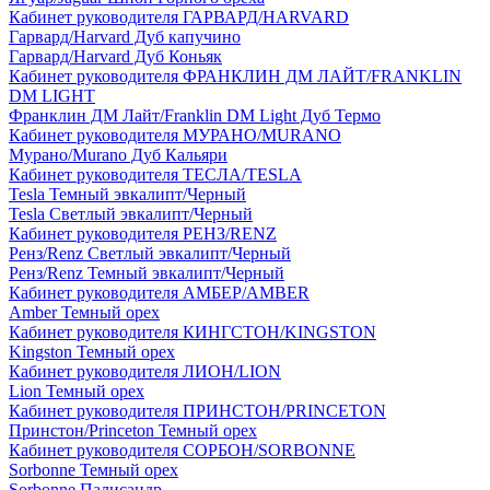
Кабинет руководителя ГАРВАРД/HARVARD
Гарвард/Harvard Дуб капучино
Гарвард/Harvard Дуб Коньяк
Кабинет руководителя ФРАНКЛИН ДМ ЛАЙТ/FRANKLIN
DM LIGHT
Франклин ДМ Лайт/Franklin DM Light Дуб Термо
Кабинет руководителя МУРАНО/MURANO
Мурано/Murano Дуб Кальяри
Кабинет руководителя ТЕСЛА/TESLA
Tesla Темный эвкалипт/Черный
Tesla Светлый эвкалипт/Черный
Кабинет руководителя РЕНЗ/RENZ
Ренз/Renz Светлый эвкалипт/Черный
Ренз/Renz Темный эвкалипт/Черный
Кабинет руководителя АМБЕР/AMBER
Amber Темный орех
Кабинет руководителя КИНГСТОН/KINGSTON
Kingston Темный орех
Кабинет руководителя ЛИОН/LION
Lion Темный орех
Кабинет руководителя ПРИНСТОН/PRINCETON
Принстон/Princeton Темный орех
Кабинет руководителя СОРБОН/SORBONNE
Sorbonne Темный орех
Sorbonne Палисандр