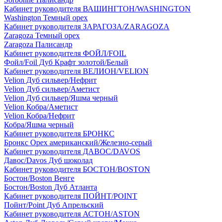
Кабинет руководителя ВАШИНГТОН/WASHINGTON
Washington Темный орех
Кабинет руководителя ЗАРАГОЗА/ZARAGOZA
Zaragoza Темный орех
Zaragoza Палисандр
Кабинет руководителя ФОЙЛ/FOIL
Фойл/Foil Дуб Крафт золотой/Белый
Кабинет руководителя ВЕЛИОН/VELION
Velion Дуб сильвер/Нефрит
Velion Дуб сильвер/Аметист
Velion Дуб сильвер/Яшма черный
Velion Кобра/Аметист
Velion Кобра/Нефрит
Кобра/Яшма черный
Кабинет руководителя БРОНКС
Бронкс Орех американский/Железно-серый
Кабинет руководителя ДАВОС/DAVOS
Давос/Davos Дуб шоколад
Кабинет руководителя БОСТОН/BOSTON
Бостон/Boston Венге
Бостон/Boston Дуб Атланта
Кабинет руководителя ПОЙНТ/POINT
Пойнт/Point Дуб Апрельский
Кабинет руководителя АСТОН/ASTON