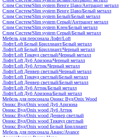
Слим Систем/Slim system Венге Цаво/Антрацит металл
Слим Систем/Slim system Венге Цаво/Белый металл
Слим Систем/Slim system Белый/Белый металл
Слим Систем/Slim system Серый/Антрацит металл
Слим Систем/Slim system Клен/Белый металл
Слим Систем/Slim system Серый/Белый металл
Мебель для персонала Лофт/Loft
Лофт/Loft Белый Бриллиант/Белый металл
Лофт/Loft Белый Бриллиант/Черный металл
Лофт/Loft Тиквуд светлый/Черный металл
Лофт/Loft Дуб Аризона/Черный металл
Лофт/Loft Дуб Аттик/Черный металл
Лофт/Loft Денвер светлый/Черный металл
Лофт/Loft Тиквуд светлый/Белый металл
Лофт/Loft Денвер светлый/Белый металл
Лофт/Loft Дуб Аттик/Белый металл
Лофт/Loft Дуб Аризона/Белый металл
Мебель для персонала Оникс Вуд/Onix Wood
Оникс Вуд/Onix wood Дуб Аризона
Оникс Вуд/Onix wood Дуб Аттик
Оникс Вуд/Onix wood Денвер светлый
Оникс Вуд/Onix wood Тиквуд светлый
Оникс Вуд/Onix wood Белый Бриллиант
Мебель для персонала Аванс/Avance