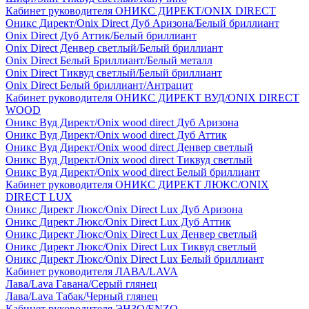
Кабинет руководителя ОНИКС ДИРЕКТ/ONIX DIRECT
Оникс Директ/Onix Direct Дуб Аризона/Белый бриллиант
Onix Direct Дуб Аттик/Белый бриллиант
Onix Direct Денвер светлый/Белый бриллиант
Onix Direct Белый Бриллиант/Белый металл
Onix Direct Тиквуд светлый/Белый бриллиант
Onix Direct Белый бриллиант/Антрацит
Кабинет руководителя ОНИКС ДИРЕКТ ВУД/ONIX DIRECT
WOOD
Оникс Вуд Директ/Onix wood direct Дуб Аризона
Оникс Вуд Директ/Onix wood direct Дуб Аттик
Оникс Вуд Директ/Onix wood direct Денвер светлый
Оникс Вуд Директ/Onix wood direct Тиквуд светлый
Оникс Вуд Директ/Onix wood direct Белый бриллиант
Кабинет руководителя ОНИКС ДИРЕКТ ЛЮКС/ONIX
DIRECT LUX
Оникс Директ Люкс/Onix Direct Lux Дуб Аризона
Оникс Директ Люкс/Onix Direct Lux Дуб Аттик
Оникс Директ Люкс/Onix Direct Lux Денвер светлый
Оникс Директ Люкс/Onix Direct Lux Тиквуд светлый
Оникс Директ Люкс/Onix Direct Lux Белый бриллиант
Кабинет руководителя ЛАВА/LAVA
Лава/Lava Гавана/Серый глянец
Лава/Lava Табак/Черный глянец
Кабинет руководителя ЭНЗО/ENZO