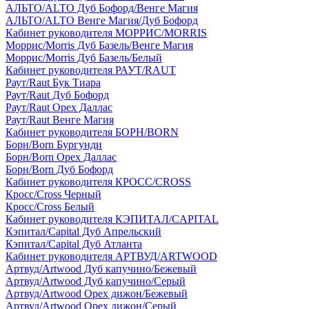
АЛЬТО/ALTO Дуб Бофорд/Венге Магия
АЛЬТО/ALTO Венге Магия/Дуб Бофорд
Кабинет руководителя МОРРИС/MORRIS
Моррис/Morris Дуб Базель/Венге Магия
Моррис/Morris Дуб Базель/Белый
Кабинет руководителя РАУТ/RAUT
Раут/Raut Бук Тиара
Раут/Raut Дуб Бофорд
Раут/Raut Орех Даллас
Раут/Raut Венге Магия
Кабинет руководителя БОРН/BORN
Борн/Born Бургунди
Борн/Born Орех Даллас
Борн/Born Дуб Бофорд
Кабинет руководителя КРОСС/CROSS
Кросс/Cross Черный
Кросс/Cross Белый
Кабинет руководителя КЭПИТАЛ/CAPITAL
Кэпитал/Capital Дуб Апрельский
Кэпитал/Capital Дуб Атланта
Кабинет руководителя АРТВУД/ARTWOOD
Артвуд/Artwood Дуб капучино/Бежевый
Артвуд/Artwood Дуб капучино/Серый
Артвуд/Artwood Орех дижон/Бежевый
Артвуд/Artwood Орех дижон/Серый