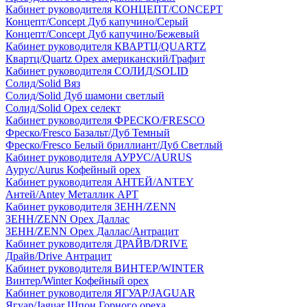
Кабинет руководителя КОНЦЕПТ/CONCEPT
Концепт/Concept Дуб капучино/Серый
Концепт/Concept Дуб капучино/Бежевый
Кабинет руководителя КВАРТЦ/QUARTZ
Квартц/Quartz Орех американский/Графит
Кабинет руководителя СОЛИД/SOLID
Солид/Solid Вяз
Солид/Solid Дуб шамони светлый
Солид/Solid Орех селект
Кабинет руководителя ФРЕСКО/FRESCO
Фреско/Fresco Базальт/Дуб Темный
Фреско/Fresco Белый бриллиант/Дуб Светлый
Кабинет руководителя АУРУС/AURUS
Аурус/Aurus Кофейный орех
Кабинет руководителя АНТЕЙ/ANTEY
Антей/Antey Металлик АРТ
Кабинет руководителя ЗЕНН/ZENN
ЗЕНН/ZENN Орех Даллас
ЗЕНН/ZENN Орех Даллас/Антрацит
Кабинет руководителя ДРАЙВ/DRIVE
Драйв/Drive Антрацит
Кабинет руководителя ВИНТЕР/WINTER
Винтер/Winter Кофейный орех
Кабинет руководителя ЯГУАР/JAGUAR
Ягуар/Jaguar Шпон Горного ореха