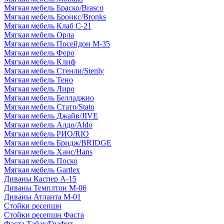
Мягкая мебель Браско/Brasco
Мягкая мебель Бронкс/Bronks
Мягкая мебель Клаб С-21
Мягкая мебель Орла
Мягкая мебель Посейдон М-35
Мягкая мебель Феро
Мягкая мебель Клиф
Мягкая мебель Стенли/Stenly
Мягкая мебель Тено
Мягкая мебель Лиро
Мягкая мебель Белладжио
Мягкая мебель Стато/Stato
Мягкая мебель Джайв/JIVE
Мягкая мебель Алдо/Aldo
Мягкая мебель РИО/RIO
Мягкая мебель Бридж/BRIDGE
Мягкая мебель Ханс/Hans
Мягкая мебель Поско
Мягкая мебель Gartlex
Диваны Каспер А-15
Диваны Темплтон М-06
Диваны Атланта М-01
Стойки ресепшн
Стойки ресепшн Фаста
Фаста Табак/Графит