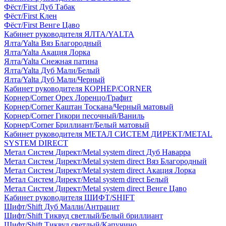
Фёст/First Дуб Табак
Фёст/First Клен
Фёст/First Венге Цаво
Кабинет руководителя ЯЛТА/YALTA
Ялта/Yalta Вяз Благородный
Ялта/Yalta Акация Лорка
Ялта/Yalta Снежная патина
Ялта/Yalta Дуб Мали/Белый
Ялта/Yalta Дуб Мали/Черный
Кабинет руководителя КОРНЕР/CORNER
Корнер/Corner Орех Лоренцо/Графит
Корнер/Corner Каштан Тоскана/Черный матовый
Корнер/Corner Гикори песочный/Ваниль
Корнер/Corner Бриллиант/Белый матовый
Кабинет руководителя МЕТАЛ СИСТЕМ ДИРЕКТ/METAL
SYSTEM DIRECT
Метал Систем Директ/Metal system direct Дуб Наварра
Метал Систем Директ/Metal system direct Вяз Благородный
Метал Систем Директ/Metal system direct Акация Лорка
Метал Систем Директ/Metal system direct Белый
Метал Систем Директ/Metal system direct Венге Цаво
Кабинет руководителя ШИФТ/SHIFT
Шифт/Shift Дуб Малли/Антрацит
Шифт/Shift Тиквуд светлый/Белый бриллиант
Шифт/Shift Тиквуд светлый/Капучино