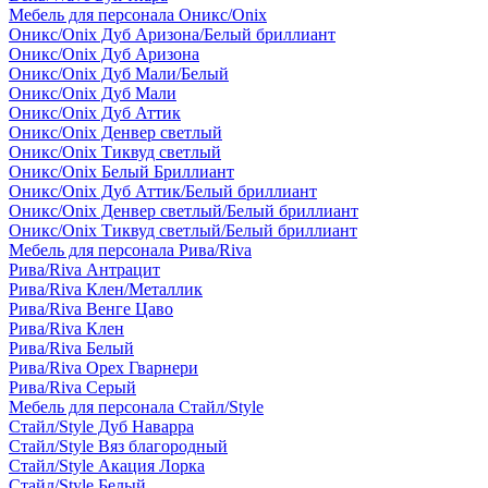
Мебель для персонала Оникс/Onix
Оникс/Onix Дуб Аризона/Белый бриллиант
Оникс/Onix Дуб Аризона
Оникс/Onix Дуб Мали/Белый
Оникс/Onix Дуб Мали
Оникс/Onix Дуб Аттик
Оникс/Onix Денвер светлый
Оникс/Onix Тиквуд светлый
Оникс/Onix Белый Бриллиант
Оникс/Onix Дуб Аттик/Белый бриллиант
Оникс/Onix Денвер светлый/Белый бриллиант
Оникс/Onix Тиквуд светлый/Белый бриллиант
Мебель для персонала Рива/Riva
Рива/Riva Антрацит
Рива/Riva Клен/Металлик
Рива/Riva Венге Цаво
Рива/Riva Клен
Рива/Riva Белый
Рива/Riva Орех Гварнери
Рива/Riva Серый
Мебель для персонала Стайл/Style
Стайл/Style Дуб Наварра
Стайл/Style Вяз благородный
Стайл/Style Акация Лорка
Стайл/Style Белый