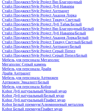
Стайл Проджект/Style Project Вяз Благородный
Стайл Проджект/Style Project Дуб Наварра
Стайл Проджект/Style Project Антрацит
Стайл Проджект/Style Project Акация Лорка
Стайл Проджект/Style Project Тиквуд Светлый
Стайл Проджект/Style Project Дуб Табак/Белый
Стайл Проджект/Style Project Вяз Благородный/Белый
Стайл Проджект/Style Project Дуб Наварра/Белый
Стайл Проджект/Style Project Акация Лорка/Белый
Стайл Проджект/Style Project Тиквуд Светлый/Белый
Стайл Проджект/Style Project Антрацит/Белый
Стайл Проджект/Style Project Серый Пепел
Стайл Проджект/Style Project Серый Пепел/Белый
Мебель для персонала Мегаполис
Мегаполис Серый камень
Мебель для персонала Драйв
Драйв Антрацит
Мебель для персонала Артвижен
Артвижен Эвкалипт/Белый
Мебель для персонала Кобор
Kobor Дуб натуральный/Черный муар
Kobor Дуб натуральный/Белый муар
Kobor Дуб натуральный/Графит муар
Kobor Белый премиум/Алюминиевый металлик
Kobor Белый премиум/Графит муар