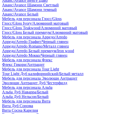
Аванс/Avance Венге Цаво
Аванс/Avance Шамони Светлый
Аванс/Avance Шамони темный
Аванс/Avance Белый
Мебель для персонала Глосс/Gloss
Глосс/Gloss Ivory/Алюминий матовый
Глосс/Gloss Teakwood/Алюминий матовый
Глосс/Gloss Белый премиум/Алюминий матовый
Мебель для персонала Арредо/Arredo
Арредо/Arredo Графит/Черный глянец
Арредо/Arredo Romano/Металл глянец
Арредо/Arredo Белый премиум/Iron wood
Арредо/Arredo Мокко/Черный глянец
Мебель для персонала Флекс
Флекс Гикори/Антрацит
Мебель для персонала Tour Light
Tour Light Дуб калифорнийский/Белый металл
Мебель для персонала Эволюшн Антрацит
Эволюшн Антрацит Дуб Честерфилд
Мебель для персонала Альба
Альба Дуб Наварра/Белый
Альба Дуб Нельсон/Белый
Мебель для персонала Вита
Вита Дуб Сонома
Вита Сосна Карелия