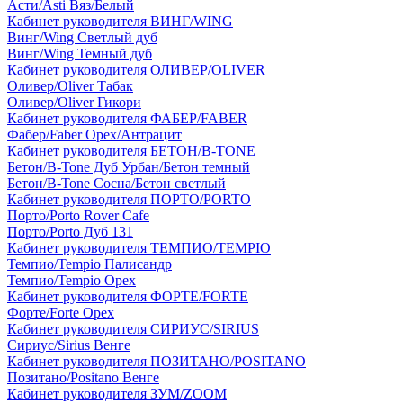
Асти/Asti Вяз/Белый
Кабинет руководителя ВИНГ/WING
Винг/Wing Светлый дуб
Винг/Wing Темный дуб
Кабинет руководителя ОЛИВЕР/OLIVER
Оливер/Oliver Табак
Оливер/Oliver Гикори
Кабинет руководителя ФАБЕР/FABER
Фабер/Faber Орех/Антрацит
Кабинет руководителя БЕТОН/B-TONE
Бетон/B-Tone Дуб Урбан/Бетон темный
Бетон/B-Tone Сосна/Бетон светлый
Кабинет руководителя ПОРТО/PORTO
Порто/Porto Rover Cafe
Порто/Porto Дуб 131
Кабинет руководителя ТЕМПИО/TEMPIO
Темпио/Tempio Палисандр
Темпио/Tempio Орех
Кабинет руководителя ФОРТЕ/FORTE
Форте/Forte Орех
Кабинет руководителя СИРИУС/SIRIUS
Сириус/Sirius Венге
Кабинет руководителя ПОЗИТАНО/POSITANO
Позитано/Positano Венге
Кабинет руководителя ЗУМ/ZOOM