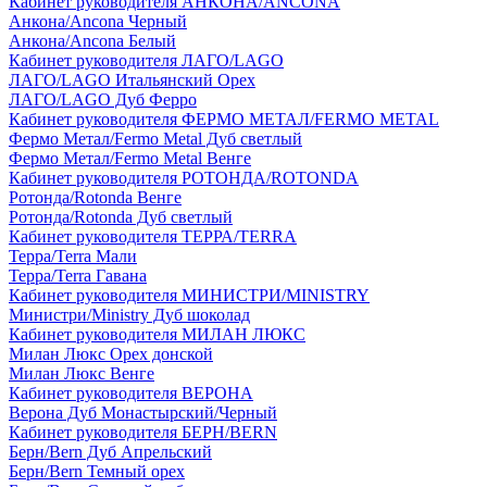
Кабинет руководителя АНКОНА/ANCONA
Анкона/Ancona Черный
Анкона/Ancona Белый
Кабинет руководителя ЛАГО/LAGO
ЛАГО/LAGO Итальянский Орех
ЛАГО/LAGO Дуб Ферро
Кабинет руководителя ФЕРМО МЕТАЛ/FERMO METAL
Фермо Метал/Fermo Metal Дуб светлый
Фермо Метал/Fermo Metal Венге
Кабинет руководителя РОТОНДА/ROTONDA
Ротонда/Rotonda Венге
Ротонда/Rotonda Дуб светлый
Кабинет руководителя ТЕРРА/TERRA
Терра/Terra Мали
Терра/Terra Гавана
Кабинет руководителя МИНИСТРИ/MINISTRY
Министри/Ministry Дуб шоколад
Кабинет руководителя МИЛАН ЛЮКС
Милан Люкс Орех донской
Милан Люкс Венге
Кабинет руководителя ВЕРОНА
Верона Дуб Монастырский/Черный
Кабинет руководителя БЕРН/BERN
Берн/Bern Дуб Апрельский
Берн/Bern Темный орех