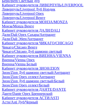
Берн/Bern Светлый дуб
Кабинет руководителя ЛИВЕРПУЛЬ/LIVERPOOL
Ливерпуль/Liverpool Дуб Нордик
Ливерпуль/Liverpool Орех
Ливерпуль/Liverpool Венге
Кабинет руководителя МОНЗА/MONZA
Монза/Monza Венге
Кабинет руководителя ДАЛИ/DALI
Дали/Dali Орех Cахара/Антрацит
Дали/Dali Эбен/Антрацит
Кабинет руководителя ЧИКАГО/CHICAGO
Чикаго/Chicago Венге
Чикаго/Chicago Дуб шамони светлый
Кабинет руководителя ВИЕННА/VIENNA
Виенна/Vienna Орех
Виенна/Vienna Белый
Кабинет руководителя ЗИОН/ZION
Зион/Zion Дуб шамони светлый/Антрацит
Зион/Zion Орех селект/Антрацит
Зион/Zion Дуб шамони светлый/Белый
Зион/Zion Орех селект/Белый
Кабинет руководителя ДАНТЕ/DANTE
Данте/Dante Орех Бреннерский
Кабинет руководителя АСТИ/ASTI
Асти/Asti Дуб/Черный