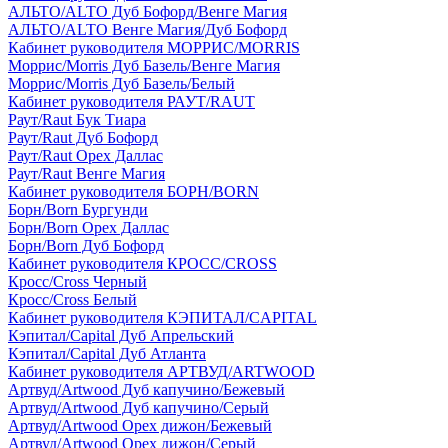
АЛЬТО/ALTO Дуб Бофорд/Венге Магия
АЛЬТО/ALTO Венге Магия/Дуб Бофорд
Кабинет руководителя МОРРИС/MORRIS
Моррис/Morris Дуб Базель/Венге Магия
Моррис/Morris Дуб Базель/Белый
Кабинет руководителя РАУТ/RAUT
Раут/Raut Бук Тиара
Раут/Raut Дуб Бофорд
Раут/Raut Орех Даллас
Раут/Raut Венге Магия
Кабинет руководителя БОРН/BORN
Борн/Born Бургунди
Борн/Born Орех Даллас
Борн/Born Дуб Бофорд
Кабинет руководителя КРОСС/CROSS
Кросс/Cross Черный
Кросс/Cross Белый
Кабинет руководителя КЭПИТАЛ/CAPITAL
Кэпитал/Capital Дуб Апрельский
Кэпитал/Capital Дуб Атланта
Кабинет руководителя АРТВУД/ARTWOOD
Артвуд/Artwood Дуб капучино/Бежевый
Артвуд/Artwood Дуб капучино/Серый
Артвуд/Artwood Орех дижон/Бежевый
Артвуд/Artwood Орех дижон/Серый