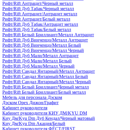
Рифт/Rift Антрацит/Черный металл
Рифт/Rift Дуб Табак/Черный металл
Рифт/Rift Антрацит/Антрацит металл
Рифт/Rift Антрацит/Белый металл
Рифт/Rift Дуб Табак/Антрацит металл
Рифт/Rift Дуб Табак/Белый металл
Рифт/Rift Белый Бриллиант/Металл Антрацит
Рифт/Rift Дуб Винченцо/Металл Антрацит
Рифт/Rift Дуб Винченцо/Металл Белый
Рифт/Rift Дуб Винченцо/Металл Черный
Рифт/Rift Дуб Мали/Металл Антрацит
Рифт/Rift Дуб Мали/Металл Белый
Рифт/Rift Дуб Мали/Металл Черный
Рифт/Rift Сандал Янтарный/Металл Антрацит
Рифт/Rift Сандал Янтарный/Металл Белый
Рифт/Rift Сандал Янтарный/Металл Черный
Рифт/Rift Белый Бриллиант/Черный металл
Рифт/Rift Белый Бриллиант/Белый металл
Мебель для персонала Дэском
Дэском Орех Дижон/Графит
Кабинет руководителя
Кабинет руководителя КИУ ДМ/KYU DM
Киу Дм/Kyu Dm Дуб Кендал/Черный матовый
Киу Дм/Kyu Dm Акация/Белый
Кабинет руководителя ФЁСТ/FIRST