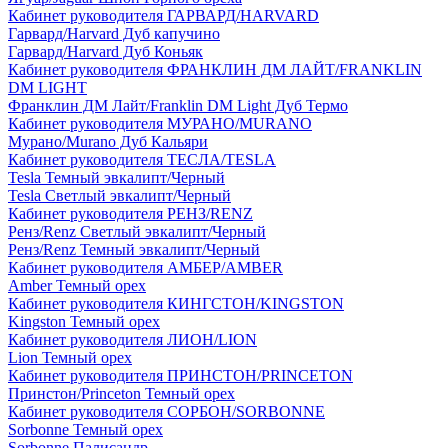
Кабинет руководителя ГАРВАРД/HARVARD
Гарвард/Harvard Дуб капучино
Гарвард/Harvard Дуб Коньяк
Кабинет руководителя ФРАНКЛИН ДМ ЛАЙТ/FRANKLIN
DM LIGHT
Франклин ДМ Лайт/Franklin DM Light Дуб Термо
Кабинет руководителя МУРАНО/MURANO
Мурано/Murano Дуб Кальяри
Кабинет руководителя ТЕСЛА/TESLA
Tesla Темный эвкалипт/Черный
Tesla Светлый эвкалипт/Черный
Кабинет руководителя РЕНЗ/RENZ
Ренз/Renz Светлый эвкалипт/Черный
Ренз/Renz Темный эвкалипт/Черный
Кабинет руководителя АМБЕР/AMBER
Amber Темный орех
Кабинет руководителя КИНГСТОН/KINGSTON
Kingston Темный орех
Кабинет руководителя ЛИОН/LION
Lion Темный орех
Кабинет руководителя ПРИНСТОН/PRINCETON
Принстон/Princeton Темный орех
Кабинет руководителя СОРБОН/SORBONNE
Sorbonne Темный орех
Sorbonne Палисандр