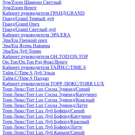
Зум/Zoom Шамони Светлый
Зум/Zoom Венге
Кабинет руководителя ГРАНД/GRAND
Гранд/Grand Темный дуб
Гранд/Grand Орех
Гранд/Grand Светлый дуб
Кабинет руководителя ЭРА/ERA
Эра/Era Грецкий орех
Эра/Era Ясень Наварра
Эра/Era Дуб Термо
Кабинет руководителя ОН.ТОП/ON.TOP
Он.Топ/On.Top Рэд Фокс/Венге
Кабинет руководителя ТАЙМ.С/TIME.S
Тайм.С/Time.S Дуб Эльза
Тайм.С/Time.S Палдао
Кабинет руководителя ТОРР ЛЮКС/TORR LUX
Торр Люкс/Torr Lux Сосна Эдмонд/Синий
Торр Люкс/Torr Lux Сосна Эдмонд/Капучино
Торр Люкс/Torr Lux Сосна Эдмонд/Красный
Торр Люкс/Torr Lux Сосна Эдмонд/Латте
Торр Люкс/Torr Lux Дуб Бофорд/Синий
Торр Люкс/Torr Lux Дуб Бофорд/Капучино
Торр Люкс/Torr Lux Дуб Бофорд/Красный
Торр Люкс/Torr Lux Дуб Бофорд/Латте
Торр Люкс/Torr Lux Дуб Каньон/Синий