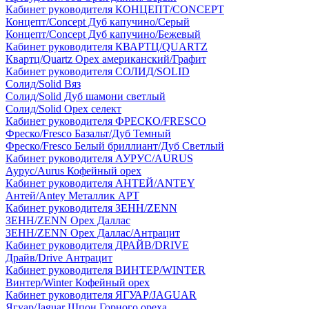
Кабинет руководителя КОНЦЕПТ/CONCEPT
Концепт/Concept Дуб капучино/Серый
Концепт/Concept Дуб капучино/Бежевый
Кабинет руководителя КВАРТЦ/QUARTZ
Квартц/Quartz Орех американский/Графит
Кабинет руководителя СОЛИД/SOLID
Солид/Solid Вяз
Солид/Solid Дуб шамони светлый
Солид/Solid Орех селект
Кабинет руководителя ФРЕСКО/FRESCO
Фреско/Fresco Базальт/Дуб Темный
Фреско/Fresco Белый бриллиант/Дуб Светлый
Кабинет руководителя АУРУС/AURUS
Аурус/Aurus Кофейный орех
Кабинет руководителя АНТЕЙ/ANTEY
Антей/Antey Металлик АРТ
Кабинет руководителя ЗЕНН/ZENN
ЗЕНН/ZENN Орех Даллас
ЗЕНН/ZENN Орех Даллас/Антрацит
Кабинет руководителя ДРАЙВ/DRIVE
Драйв/Drive Антрацит
Кабинет руководителя ВИНТЕР/WINTER
Винтер/Winter Кофейный орех
Кабинет руководителя ЯГУАР/JAGUAR
Ягуар/Jaguar Шпон Горного ореха