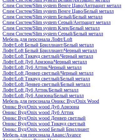
Слим Систем/Slim system Венге Цаво/Антрацит металл
Слим Систем/Slim system Венге Цаво/Белый металл
Слим Систем/Slim system Белый/Белый металл
Слим Систем/Slim system Серый/Антрацит металл
Слим Систем/Slim system Клен/Белый металл
Слим Систем/Slim system Серый/Белый металл
Мебель для персонала Лофт/Loft
Лофт/Loft Белый Бриллиант/Белый металл
Лофт/Loft Белый Бриллиант/Черный металл
Лофт/Loft Тиквуд светлый/Черный металл
Лофт/Loft Дуб Аризона/Черный металл
Лофт/Loft Дуб Аттик/Черный металл
Лофт/Loft Денвер светлый/Черный металл
Лофт/Loft Тиквуд светлый/Белый металл
Лофт/Loft Денвер светлый/Белый металл
Лофт/Loft Дуб Аттик/Белый металл
Лофт/Loft Дуб Аризона/Белый металл
Мебель для персонала Оникс Вуд/Onix Wood
Оникс Вуд/Onix wood Дуб Аризона
Оникс Вуд/Onix wood Дуб Аттик
Оникс Вуд/Onix wood Денвер светлый
Оникс Вуд/Onix wood Тиквуд светлый
Оникс Вуд/Onix wood Белый Бриллиант
Мебель для персонала Аванс/Avance