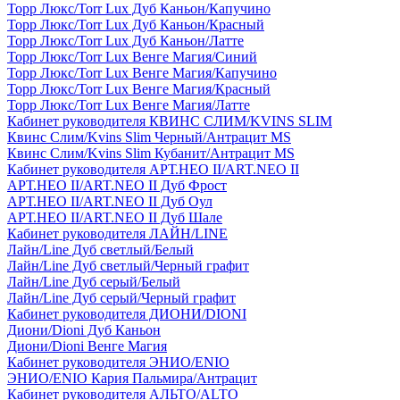
Торр Люкс/Torr Lux Дуб Каньон/Капучино
Торр Люкс/Torr Lux Дуб Каньон/Красный
Торр Люкс/Torr Lux Дуб Каньон/Латте
Торр Люкс/Torr Lux Венге Магия/Синий
Торр Люкс/Torr Lux Венге Магия/Капучино
Торр Люкс/Torr Lux Венге Магия/Красный
Торр Люкс/Torr Lux Венге Магия/Латте
Кабинет руководителя КВИНС СЛИМ/KVINS SLIM
Квинс Слим/Kvins Slim Черный/Антрацит MS
Квинс Слим/Kvins Slim Кубанит/Антрацит MS
Кабинет руководителя АРТ.НЕО II/ART.NEO II
АРТ.НЕО II/ART.NEO II Дуб Фрост
АРТ.НЕО II/ART.NEO II Дуб Оул
АРТ.НЕО II/ART.NEO II Дуб Шале
Кабинет руководителя ЛАЙН/LINE
Лайн/Line Дуб светлый/Белый
Лайн/Line Дуб светлый/Черный графит
Лайн/Line Дуб серый/Белый
Лайн/Line Дуб серый/Черный графит
Кабинет руководителя ДИОНИ/DIONI
Диони/Dioni Дуб Каньон
Диони/Dioni Венге Магия
Кабинет руководителя ЭНИО/ENIO
ЭНИО/ENIO Кария Пальмира/Антрацит
Кабинет руководителя АЛЬТО/ALTO