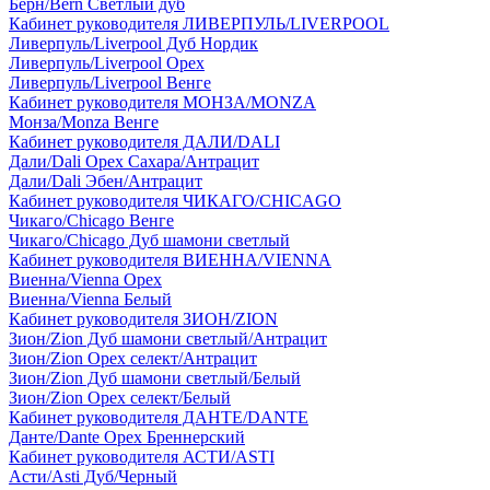
Берн/Bern Светлый дуб
Кабинет руководителя ЛИВЕРПУЛЬ/LIVERPOOL
Ливерпуль/Liverpool Дуб Нордик
Ливерпуль/Liverpool Орех
Ливерпуль/Liverpool Венге
Кабинет руководителя МОНЗА/MONZA
Монза/Monza Венге
Кабинет руководителя ДАЛИ/DALI
Дали/Dali Орех Cахара/Антрацит
Дали/Dali Эбен/Антрацит
Кабинет руководителя ЧИКАГО/CHICAGO
Чикаго/Chicago Венге
Чикаго/Chicago Дуб шамони светлый
Кабинет руководителя ВИЕННА/VIENNA
Виенна/Vienna Орех
Виенна/Vienna Белый
Кабинет руководителя ЗИОН/ZION
Зион/Zion Дуб шамони светлый/Антрацит
Зион/Zion Орех селект/Антрацит
Зион/Zion Дуб шамони светлый/Белый
Зион/Zion Орех селект/Белый
Кабинет руководителя ДАНТЕ/DANTE
Данте/Dante Орех Бреннерский
Кабинет руководителя АСТИ/ASTI
Асти/Asti Дуб/Черный