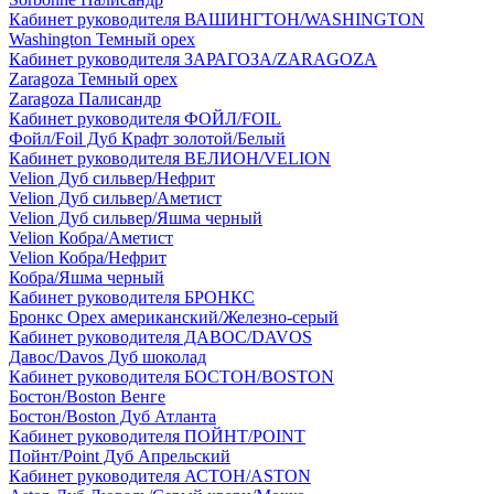
Кабинет руководителя ВАШИНГТОН/WASHINGTON
Washington Темный орех
Кабинет руководителя ЗАРАГОЗА/ZARAGOZA
Zaragoza Темный орех
Zaragoza Палисандр
Кабинет руководителя ФОЙЛ/FOIL
Фойл/Foil Дуб Крафт золотой/Белый
Кабинет руководителя ВЕЛИОН/VELION
Velion Дуб сильвер/Нефрит
Velion Дуб сильвер/Аметист
Velion Дуб сильвер/Яшма черный
Velion Кобра/Аметист
Velion Кобра/Нефрит
Кобра/Яшма черный
Кабинет руководителя БРОНКС
Бронкс Орех американский/Железно-серый
Кабинет руководителя ДАВОС/DAVOS
Давос/Davos Дуб шоколад
Кабинет руководителя БОСТОН/BOSTON
Бостон/Boston Венге
Бостон/Boston Дуб Атланта
Кабинет руководителя ПОЙНТ/POINT
Пойнт/Point Дуб Апрельский
Кабинет руководителя АСТОН/ASTON