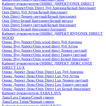
Кабинет руководителя ОНИКС ДИРЕКТ/ONIX DIRECT
Оникс Директ/Onix Direct Дуб Аризона/Белый бриллиант
Onix Direct Дуб Аттик/Белый бриллиант
Onix Direct Денвер светлый/Белый бриллиант
Onix Direct Белый Бриллиант/Белый металл
Onix Direct Тиквуд светлый/Белый бриллиант
Onix Direct Белый бриллиант/Антрацит
Кабинет руководителя ОНИКС ДИРЕКТ ВУД/ONIX DIRECT
WOOD
Оникс Вуд Директ/Onix wood direct Дуб Аризона
Оникс Вуд Директ/Onix wood direct Дуб Аттик
Оникс Вуд Директ/Onix wood direct Денвер светлый
Оникс Вуд Директ/Onix wood direct Тиквуд светлый
Оникс Вуд Директ/Onix wood direct Белый бриллиант
Кабинет руководителя ОНИКС ДИРЕКТ ЛЮКС/ONIX
DIRECT LUX
Оникс Директ Люкс/Onix Direct Lux Дуб Аризона
Оникс Директ Люкс/Onix Direct Lux Дуб Аттик
Оникс Директ Люкс/Onix Direct Lux Денвер светлый
Оникс Директ Люкс/Onix Direct Lux Тиквуд светлый
Оникс Директ Люкс/Onix Direct Lux Белый бриллиант
Кабинет руководителя ЛАВА/LAVA
Лава/Lava Гавана/Серый глянец
Лава/Lava Табак/Черный глянец
Кабинет руководителя ЭНЗО/ENZO