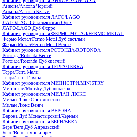
Кабинет руководителя АНКОНА/ANCONA
Анкона/Ancona Черный
Анкона/Ancona Белый
Кабинет руководителя ЛАГО/LAGO
ЛАГО/LAGO Итальянский Орех
ЛАГО/LAGO Дуб Ферро
Кабинет руководителя ФЕРМО МЕТАЛ/FERMO METAL
Фермо Метал/Fermo Metal Дуб светлый
Фермо Метал/Fermo Metal Венге
Кабинет руководителя РОТОНДА/ROTONDA
Ротонда/Rotonda Венге
Ротонда/Rotonda Дуб светлый
Кабинет руководителя ТЕРРА/TERRA
Терра/Terra Мали
Терра/Terra Гавана
Кабинет руководителя МИНИСТРИ/MINISTRY
Министри/Ministry Дуб шоколад
Кабинет руководителя МИЛАН ЛЮКС
Милан Люкс Орех донской
Милан Люкс Венге
Кабинет руководителя ВЕРОНА
Верона Дуб Монастырский/Черный
Кабинет руководителя БЕРН/BERN
Берн/Bern Дуб Апрельский
Берн/Bern Темный орех