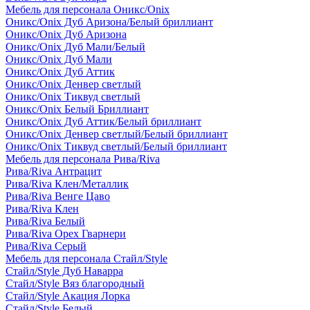
Мебель для персонала Оникс/Onix
Оникс/Onix Дуб Аризона/Белый бриллиант
Оникс/Onix Дуб Аризона
Оникс/Onix Дуб Мали/Белый
Оникс/Onix Дуб Мали
Оникс/Onix Дуб Аттик
Оникс/Onix Денвер светлый
Оникс/Onix Тиквуд светлый
Оникс/Onix Белый Бриллиант
Оникс/Onix Дуб Аттик/Белый бриллиант
Оникс/Onix Денвер светлый/Белый бриллиант
Оникс/Onix Тиквуд светлый/Белый бриллиант
Мебель для персонала Рива/Riva
Рива/Riva Антрацит
Рива/Riva Клен/Металлик
Рива/Riva Венге Цаво
Рива/Riva Клен
Рива/Riva Белый
Рива/Riva Орех Гварнери
Рива/Riva Серый
Мебель для персонала Стайл/Style
Стайл/Style Дуб Наварра
Стайл/Style Вяз благородный
Стайл/Style Акация Лорка
Стайл/Style Белый