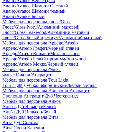
Аванс/Avance Венге Цаво
Аванс/Avance Шамони Светлый
Аванс/Avance Шамони темный
Аванс/Avance Белый
Мебель для персонала Глосс/Gloss
Глосс/Gloss Ivory/Алюминий матовый
Глосс/Gloss Teakwood/Алюминий матовый
Глосс/Gloss Белый премиум/Алюминий матовый
Мебель для персонала Арредо/Arredo
Арредо/Arredo Графит/Черный глянец
Арредо/Arredo Romano/Металл глянец
Арредо/Arredo Белый премиум/Iron wood
Арредо/Arredo Мокко/Черный глянец
Мебель для персонала Флекс
Флекс Гикори/Антрацит
Мебель для персонала Tour Light
Tour Light Дуб калифорнийский/Белый металл
Мебель для персонала Эволюшн Антрацит
Эволюшн Антрацит Дуб Честерфилд
Мебель для персонала Альба
Альба Дуб Наварра/Белый
Альба Дуб Нельсон/Белый
Мебель для персонала Вита
Вита Дуб Сонома
Вита Сосна Карелия