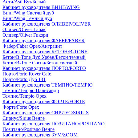
Асти/Asti Вяз/Белый
Кабинет руководителя ВИНГ/WING
Винг/Wing Светлый дуб
Винг/Wing Темный дуб
Кабинет руководителя ОЛИВЕР/OLIVER
Оливер/Oliver Табак
Оливер/Oliver Гикори
Кабинет руководителя ФАБЕР/FABER
Фабер/Faber Орех/Антрацит
Кабинет руководителя БЕТОН/B-TONE
Бетон/B-Tone Дуб Урбан/Бетон темный
Бетон/B-Tone Сосна/Бетон светлый
Кабинет руководителя ПОРТО/PORTO
Порто/Porto Rover Cafe
Порто/Porto Дуб 131
Кабинет руководителя ТЕМПИО/TEMPIO
Темпио/Tempio Палисандр
Темпио/Tempio Орех
Кабинет руководителя ФОРТЕ/FORTE
Форте/Forte Орех
Кабинет руководителя СИРИУС/SIRIUS
Сириус/Sirius Венге
Кабинет руководителя ПОЗИТАНО/POSITANO
Позитано/Positano Венге
Кабинет руководителя ЗУМ/ZOOM