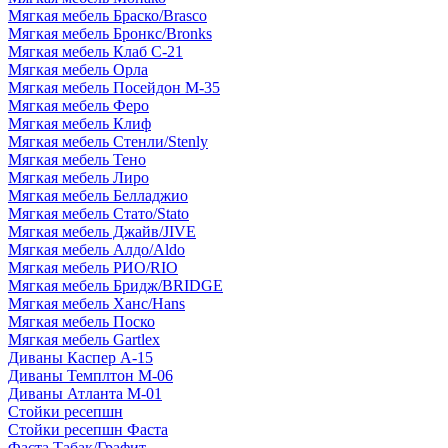
Мягкая мебель Браско/Brasco
Мягкая мебель Бронкс/Bronks
Мягкая мебель Клаб С-21
Мягкая мебель Орла
Мягкая мебель Посейдон М-35
Мягкая мебель Феро
Мягкая мебель Клиф
Мягкая мебель Стенли/Stenly
Мягкая мебель Тено
Мягкая мебель Лиро
Мягкая мебель Белладжио
Мягкая мебель Стато/Stato
Мягкая мебель Джайв/JIVE
Мягкая мебель Алдо/Aldo
Мягкая мебель РИО/RIO
Мягкая мебель Бридж/BRIDGE
Мягкая мебель Ханс/Hans
Мягкая мебель Поско
Мягкая мебель Gartlex
Диваны Каспер А-15
Диваны Темплтон М-06
Диваны Атланта М-01
Стойки ресепшн
Стойки ресепшн Фаста
Фаста Табак/Графит