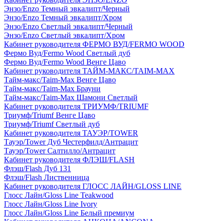
Энзо/Enzo Темный эвкалипт/Черный
Энзо/Enzo Темный эвкалипт/Хром
Энзо/Enzo Светлый эвкалипт/Черный
Энзо/Enzo Светлый эвкалипт/Хром
Кабинет руководителя ФЕРМО ВУД/FERMO WOOD
Фермо Вуд/Fermo Wood Светлый дуб
Фермо Вуд/Fermo Wood Венге Цаво
Кабинет руководителя ТАЙМ-МАКС/TAIM-MAX
Тайм-макс/Taim-Max Венге Цаво
Тайм-макс/Taim-Max Брауни
Тайм-макс/Taim-Max Шамони Светлый
Кабинет руководителя ТРИУМФ/TRIUMF
Триумф/Triumf Венге Цаво
Триумф/Triumf Светлый дуб
Кабинет руководителя ТАУЭР/TOWER
Тауэр/Tower Дуб Честерфилд/Антрацит
Тауэр/Tower Салтилло/Антрацит
Кабинет руководителя ФЛЭШ/FLASH
Флэш/Flash Дуб 131
Флэш/Flash Лиственница
Кабинет руководителя ГЛОСС ЛАЙН/GLOSS LINE
Глосс Лайн/Gloss Line Teakwood
Глосс Лайн/Gloss Line Ivory
Глосс Лайн/Gloss Line Белый премиум