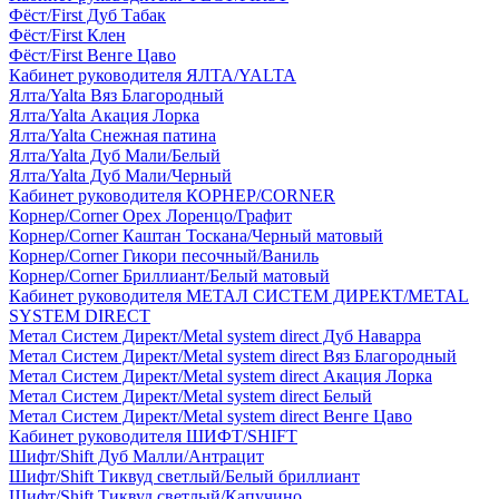
Фёст/First Дуб Табак
Фёст/First Клен
Фёст/First Венге Цаво
Кабинет руководителя ЯЛТА/YALTA
Ялта/Yalta Вяз Благородный
Ялта/Yalta Акация Лорка
Ялта/Yalta Снежная патина
Ялта/Yalta Дуб Мали/Белый
Ялта/Yalta Дуб Мали/Черный
Кабинет руководителя КОРНЕР/CORNER
Корнер/Corner Орех Лоренцо/Графит
Корнер/Corner Каштан Тоскана/Черный матовый
Корнер/Corner Гикори песочный/Ваниль
Корнер/Corner Бриллиант/Белый матовый
Кабинет руководителя МЕТАЛ СИСТЕМ ДИРЕКТ/METAL
SYSTEM DIRECT
Метал Систем Директ/Metal system direct Дуб Наварра
Метал Систем Директ/Metal system direct Вяз Благородный
Метал Систем Директ/Metal system direct Акация Лорка
Метал Систем Директ/Metal system direct Белый
Метал Систем Директ/Metal system direct Венге Цаво
Кабинет руководителя ШИФТ/SHIFT
Шифт/Shift Дуб Малли/Антрацит
Шифт/Shift Тиквуд светлый/Белый бриллиант
Шифт/Shift Тиквуд светлый/Капучино