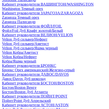
Кабинет руководителя ВАШИНГТОН/WASHINGTON
Washington Темный орех
Кабинет руководителя ЗАРАГОЗА/ZARAGOZA
Zaragoza Темный орех
Zaragoza Палисандр
Кабинет руководителя ФОЙЛ/FOIL
Фойл/Foil Дуб Крафт золотой/Белый
Кабинет руководителя ВЕЛИОН/VELION
Velion Дуб сильвер/Нефрит
Velion Дуб сильвер/Аметист
Velion Дуб сильвер/Яшма черный
Velion Кобра/Аметист
Velion Кобра/Нефрит
Кобра/Яшма черный
Кабинет руководителя БРОНКС
Бронкс Орех американский/Железно-серый
Кабинет руководителя ДАВОС/DAVOS
Давос/Davos Дуб шоколад
Кабинет руководителя БОСТОН/BOSTON
Бостон/Boston Венге
Бостон/Boston Дуб Атланта
Кабинет руководителя ПОЙНТ/POINT
Пойнт/Point Дуб Апрельский
Кабинет руководителя АСТОН/ASTON