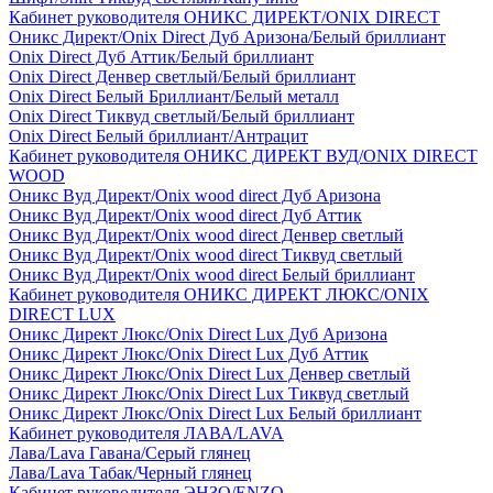
Кабинет руководителя ОНИКС ДИРЕКТ/ONIX DIRECT
Оникс Директ/Onix Direct Дуб Аризона/Белый бриллиант
Onix Direct Дуб Аттик/Белый бриллиант
Onix Direct Денвер светлый/Белый бриллиант
Onix Direct Белый Бриллиант/Белый металл
Onix Direct Тиквуд светлый/Белый бриллиант
Onix Direct Белый бриллиант/Антрацит
Кабинет руководителя ОНИКС ДИРЕКТ ВУД/ONIX DIRECT
WOOD
Оникс Вуд Директ/Onix wood direct Дуб Аризона
Оникс Вуд Директ/Onix wood direct Дуб Аттик
Оникс Вуд Директ/Onix wood direct Денвер светлый
Оникс Вуд Директ/Onix wood direct Тиквуд светлый
Оникс Вуд Директ/Onix wood direct Белый бриллиант
Кабинет руководителя ОНИКС ДИРЕКТ ЛЮКС/ONIX
DIRECT LUX
Оникс Директ Люкс/Onix Direct Lux Дуб Аризона
Оникс Директ Люкс/Onix Direct Lux Дуб Аттик
Оникс Директ Люкс/Onix Direct Lux Денвер светлый
Оникс Директ Люкс/Onix Direct Lux Тиквуд светлый
Оникс Директ Люкс/Onix Direct Lux Белый бриллиант
Кабинет руководителя ЛАВА/LAVA
Лава/Lava Гавана/Серый глянец
Лава/Lava Табак/Черный глянец
Кабинет руководителя ЭНЗО/ENZO