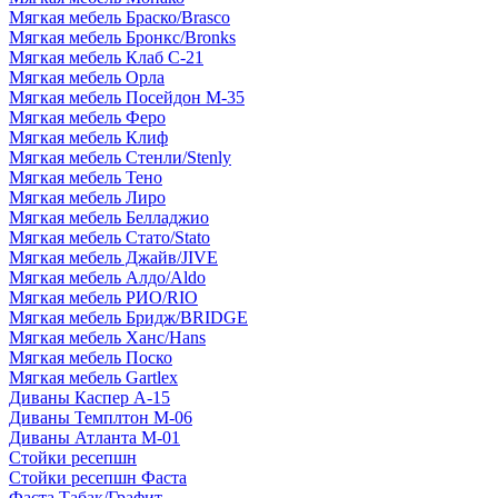
Мягкая мебель Браско/Brasco
Мягкая мебель Бронкс/Bronks
Мягкая мебель Клаб С-21
Мягкая мебель Орла
Мягкая мебель Посейдон М-35
Мягкая мебель Феро
Мягкая мебель Клиф
Мягкая мебель Стенли/Stenly
Мягкая мебель Тено
Мягкая мебель Лиро
Мягкая мебель Белладжио
Мягкая мебель Стато/Stato
Мягкая мебель Джайв/JIVE
Мягкая мебель Алдо/Aldo
Мягкая мебель РИО/RIO
Мягкая мебель Бридж/BRIDGE
Мягкая мебель Ханс/Hans
Мягкая мебель Поско
Мягкая мебель Gartlex
Диваны Каспер А-15
Диваны Темплтон М-06
Диваны Атланта М-01
Стойки ресепшн
Стойки ресепшн Фаста
Фаста Табак/Графит