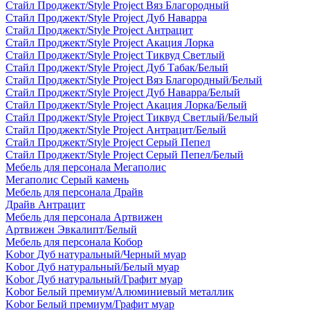
Стайл Проджект/Style Project Вяз Благородный
Стайл Проджект/Style Project Дуб Наварра
Стайл Проджект/Style Project Антрацит
Стайл Проджект/Style Project Акация Лорка
Стайл Проджект/Style Project Тиквуд Светлый
Стайл Проджект/Style Project Дуб Табак/Белый
Стайл Проджект/Style Project Вяз Благородный/Белый
Стайл Проджект/Style Project Дуб Наварра/Белый
Стайл Проджект/Style Project Акация Лорка/Белый
Стайл Проджект/Style Project Тиквуд Светлый/Белый
Стайл Проджект/Style Project Антрацит/Белый
Стайл Проджект/Style Project Серый Пепел
Стайл Проджект/Style Project Серый Пепел/Белый
Мебель для персонала Мегаполис
Мегаполис Серый камень
Мебель для персонала Драйв
Драйв Антрацит
Мебель для персонала Артвижен
Артвижен Эвкалипт/Белый
Мебель для персонала Кобор
Kobor Дуб натуральный/Черный муар
Kobor Дуб натуральный/Белый муар
Kobor Дуб натуральный/Графит муар
Kobor Белый премиум/Алюминиевый металлик
Kobor Белый премиум/Графит муар