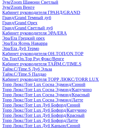
Зум/Zoom Шамони Светлый
Зум/Zoom Венге
Кабинет руководителя ГРАНД/GRAND
Гранд/Grand Темный дуб
Гранд/Grand Орех
Гранд/Grand Светлый дуб
Кабинет руководителя ЭРА/ERA
Эра/Era Грецкий орех
Эра/Era Ясень Наварра
Эра/Era Дуб Термо
Кабинет руководителя ОН.ТОП/ON.TOP
Он.Топ/On.Top Рэд Фокс/Венге
Кабинет руководителя ТАЙМ.С/TIME.S
Тайм.С/Time.S Дуб Эльза
Тайм.С/Time.S Палдао
Кабинет руководителя ТОРР ЛЮКС/TORR LUX
Торр Люкс/Torr Lux Сосна Эдмонд/Синий
Торр Люкс/Torr Lux Сосна Эдмонд/Капучино
Торр Люкс/Torr Lux Сосна Эдмонд/Красный
Торр Люкс/Torr Lux Сосна Эдмонд/Латте
Торр Люкс/Torr Lux Дуб Бофорд/Синий
Торр Люкс/Torr Lux Дуб Бофорд/Капучино
Торр Люкс/Torr Lux Дуб Бофорд/Красный
Торр Люкс/Torr Lux Дуб Бофорд/Латте
Торр Люкс/Torr Lux Дуб Каньон/Синий