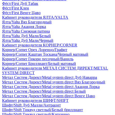
Фёст/First Дуб Табак
Фёст/First Клен
Фёст/First Венге Цаво
Кабинет руководителя ЯЛТА/YALTA
Ялта/Yalta Вяз Благородный
Ялта/Yalta Акация Лорка
Ялта/Yalta Снежная патина
Ялта/Yalta Дуб Мали/Белый
Ялта/Yalta Дуб Мали/Черный
Кабинет руководителя КОРНЕР/CORNER
Корнер/Corner Орех Лоренцо/Графит
Корнер/Corner Каштан Тоскана/Черный матовый
Корнер/Corner Гикори песочный/Ваниль
Корнер/Corner Бриллиант/Белый матовый
Кабинет руководителя МЕТАЛ СИСТЕМ ДИРЕКТ/METAL
SYSTEM DIRECT
Метал Систем Директ/Metal system direct Дуб Наварра
Метал Систем Директ/Metal system direct Вяз Благородный
Метал Систем Директ/Metal system direct Акация Лорка
Метал Систем Директ/Metal system direct Белый
Метал Систем Директ/Metal system direct Венге Цаво
Кабинет руководителя ШИФТ/SHIFT
Шифт/Shift Дуб Малли/Антрацит
Шифт/Shift Тиквуд светлый/Белый бриллиант
Шифт/Shift Тиквуд светлый/Капучино