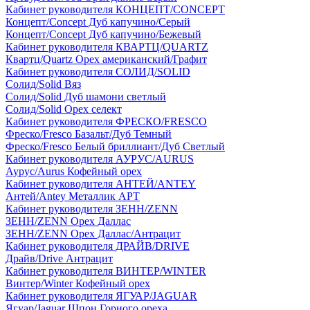
Кабинет руководителя КОНЦЕПТ/CONCEPT
Концепт/Concept Дуб капучино/Серый
Концепт/Concept Дуб капучино/Бежевый
Кабинет руководителя КВАРТЦ/QUARTZ
Квартц/Quartz Орех американский/Графит
Кабинет руководителя СОЛИД/SOLID
Солид/Solid Вяз
Солид/Solid Дуб шамони светлый
Солид/Solid Орех селект
Кабинет руководителя ФРЕСКО/FRESCO
Фреско/Fresco Базальт/Дуб Темный
Фреско/Fresco Белый бриллиант/Дуб Светлый
Кабинет руководителя АУРУС/AURUS
Аурус/Aurus Кофейный орех
Кабинет руководителя АНТЕЙ/ANTEY
Антей/Antey Металлик АРТ
Кабинет руководителя ЗЕНН/ZENN
ЗЕНН/ZENN Орех Даллас
ЗЕНН/ZENN Орех Даллас/Антрацит
Кабинет руководителя ДРАЙВ/DRIVE
Драйв/Drive Антрацит
Кабинет руководителя ВИНТЕР/WINTER
Винтер/Winter Кофейный орех
Кабинет руководителя ЯГУАР/JAGUAR
Ягуар/Jaguar Шпон Горного ореха