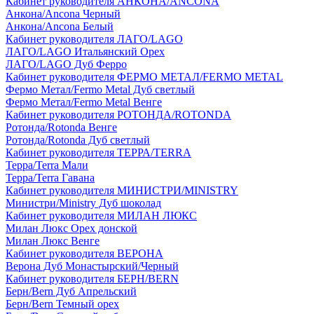
Кабинет руководителя АНКОНА/ANCONA
Анкона/Ancona Черный
Анкона/Ancona Белый
Кабинет руководителя ЛАГО/LAGO
ЛАГО/LAGO Итальянский Орех
ЛАГО/LAGO Дуб Ферро
Кабинет руководителя ФЕРМО МЕТАЛ/FERMO METAL
Фермо Метал/Fermo Metal Дуб светлый
Фермо Метал/Fermo Metal Венге
Кабинет руководителя РОТОНДА/ROTONDA
Ротонда/Rotonda Венге
Ротонда/Rotonda Дуб светлый
Кабинет руководителя ТЕРРА/TERRA
Терра/Terra Мали
Терра/Terra Гавана
Кабинет руководителя МИНИСТРИ/MINISTRY
Министри/Ministry Дуб шоколад
Кабинет руководителя МИЛАН ЛЮКС
Милан Люкс Орех донской
Милан Люкс Венге
Кабинет руководителя ВЕРОНА
Верона Дуб Монастырский/Черный
Кабинет руководителя БЕРН/BERN
Берн/Bern Дуб Апрельский
Берн/Bern Темный орех