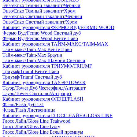
Энзо/Enzo Темный эвкалипт/Черный
Энзо/Enzo Темный эвкалипт/Хром
Энзо/Enzo Светлый эвкалипт/Черный
Энзо/Enzo Светлый эвкалипт/Хром
Кабинет руководителя ФЕРМО ВУД/FERMO WOOD
Фермо Вуд/Fermo Wood Светлый дуб
Фермо Вуд/Fermo Wood Венге Цаво
Кабинет руководителя ТАЙМ-МАКС/TAIM-MAX
Тайм-макс/Taim-Max Венге Цаво
Тайм-макс/Taim-Max Брауни
Тайм-макс/Taim-Max Шамони Светлый
Кабинет руководителя ТРИУМФ/TRIUMF
Триумф/Triumf Венге Цаво
Триумф/Triumf Светлый дуб
Кабинет руководителя ТАУЭР/TOWER
Тауэр/Tower Дуб Честерфилд/Антрацит
Тауэр/Tower Салтилло/Антрацит
Кабинет руководителя ФЛЭШ/FLASH
Флэш/Flash Дуб 131
Флэш/Flash Лиственница
Кабинет руководителя ГЛОСС ЛАЙН/GLOSS LINE
Глосс Лайн/Gloss Line Teakwood
Глосс Лайн/Gloss Line Ivory
Глосс Лайн/Gloss Line Белый премиум