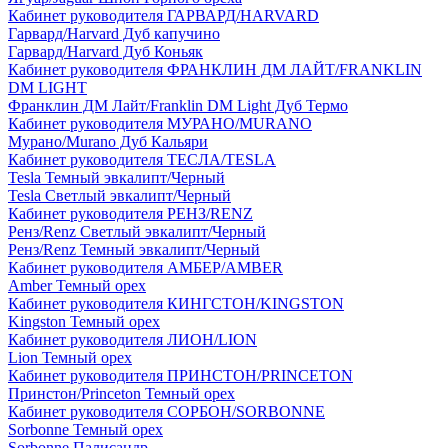
Кабинет руководителя ГАРВАРД/HARVARD
Гарвард/Harvard Дуб капучино
Гарвард/Harvard Дуб Коньяк
Кабинет руководителя ФРАНКЛИН ДМ ЛАЙТ/FRANKLIN
DM LIGHT
Франклин ДМ Лайт/Franklin DM Light Дуб Термо
Кабинет руководителя МУРАНО/MURANO
Мурано/Murano Дуб Кальяри
Кабинет руководителя ТЕСЛА/TESLA
Tesla Темный эвкалипт/Черный
Tesla Светлый эвкалипт/Черный
Кабинет руководителя РЕНЗ/RENZ
Ренз/Renz Светлый эвкалипт/Черный
Ренз/Renz Темный эвкалипт/Черный
Кабинет руководителя АМБЕР/AMBER
Amber Темный орех
Кабинет руководителя КИНГСТОН/KINGSTON
Kingston Темный орех
Кабинет руководителя ЛИОН/LION
Lion Темный орех
Кабинет руководителя ПРИНСТОН/PRINCETON
Принстон/Princeton Темный орех
Кабинет руководителя СОРБОН/SORBONNE
Sorbonne Темный орех
Sorbonne Палисандр