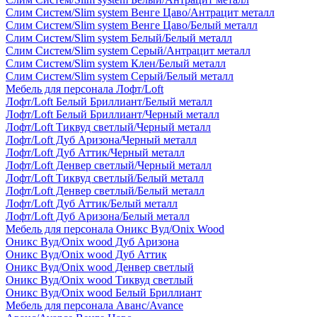
Слим Систем/Slim system Венге Цаво/Антрацит металл
Слим Систем/Slim system Венге Цаво/Белый металл
Слим Систем/Slim system Белый/Белый металл
Слим Систем/Slim system Серый/Антрацит металл
Слим Систем/Slim system Клен/Белый металл
Слим Систем/Slim system Серый/Белый металл
Мебель для персонала Лофт/Loft
Лофт/Loft Белый Бриллиант/Белый металл
Лофт/Loft Белый Бриллиант/Черный металл
Лофт/Loft Тиквуд светлый/Черный металл
Лофт/Loft Дуб Аризона/Черный металл
Лофт/Loft Дуб Аттик/Черный металл
Лофт/Loft Денвер светлый/Черный металл
Лофт/Loft Тиквуд светлый/Белый металл
Лофт/Loft Денвер светлый/Белый металл
Лофт/Loft Дуб Аттик/Белый металл
Лофт/Loft Дуб Аризона/Белый металл
Мебель для персонала Оникс Вуд/Onix Wood
Оникс Вуд/Onix wood Дуб Аризона
Оникс Вуд/Onix wood Дуб Аттик
Оникс Вуд/Onix wood Денвер светлый
Оникс Вуд/Onix wood Тиквуд светлый
Оникс Вуд/Onix wood Белый Бриллиант
Мебель для персонала Аванс/Avance