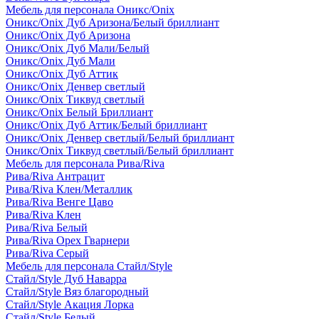
Мебель для персонала Оникс/Onix
Оникс/Onix Дуб Аризона/Белый бриллиант
Оникс/Onix Дуб Аризона
Оникс/Onix Дуб Мали/Белый
Оникс/Onix Дуб Мали
Оникс/Onix Дуб Аттик
Оникс/Onix Денвер светлый
Оникс/Onix Тиквуд светлый
Оникс/Onix Белый Бриллиант
Оникс/Onix Дуб Аттик/Белый бриллиант
Оникс/Onix Денвер светлый/Белый бриллиант
Оникс/Onix Тиквуд светлый/Белый бриллиант
Мебель для персонала Рива/Riva
Рива/Riva Антрацит
Рива/Riva Клен/Металлик
Рива/Riva Венге Цаво
Рива/Riva Клен
Рива/Riva Белый
Рива/Riva Орех Гварнери
Рива/Riva Серый
Мебель для персонала Стайл/Style
Стайл/Style Дуб Наварра
Стайл/Style Вяз благородный
Стайл/Style Акация Лорка
Стайл/Style Белый