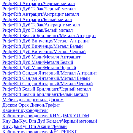
Рифт/Rift Антрацит/Черный металл
Рифт/Rift Дуб Табак/Черный металл
Рифт/Rift Антрацит/Антрацит металл
Рифт/Rift Антрацит/Белый металл
Рифт/Rift Дуб Табак/Антрацит металл
Рифт/Rift Дуб Табак/Белый металл
Рифт/Rift Белый Бриллиант/Металл Антрацит
Рифт/Rift Дуб Винченцо/Металл Антрацит
Рифт/Rift Дуб Винченцо/Металл Белый
Рифт/Rift Дуб Винченцо/Металл Черный
Рифт/Rift Дуб Мали/Металл Антрацит
Рифт/Rift Дуб Мали/Металл Белый
Рифт/Rift Дуб Мали/Металл Черный
Рифт/Rift Сандал Янтарный/Металл Антрацит
Рифт/Rift Сандал Янтарный/Металл Белый
Рифт/Rift Сандал Янтарный/Металл Черный
Рифт/Rift Белый Бриллиант/Черный металл
Рифт/Rift Белый Бриллиант/Белый металл
Мебель для персонала Дэском
Дэском Орех Дижон/Графит
Кабинет руководителя
Кабинет руководителя КИУ ДМ/KYU DM
Киу Дм/Kyu Dm Дуб Кендал/Черный матовый
Киу Дм/Kyu Dm Акация/Белый
Кабинет руководителя ФЁСТ/FIRST