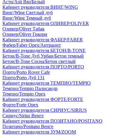
Асти/Asti Вяз/Белый
Кабинет руководителя ВИНГ/WING
Винг/Wing Светлый дуб
Винг/Wing Темный дуб
Кабинет руководителя ОЛИВЕР/OLIVER
Оливер/Oliver Табак
Оливер/Oliver Гикори
Кабинет руководителя ФАБЕР/FABER
Фабер/Faber Орех/Антрацит
Кабинет руководителя БЕТОН/B-TONE
Бетон/B-Tone Дуб Урбан/Бетон темный
Бетон/B-Tone Сосна/Бетон светлый
Кабинет руководителя ПОРТО/PORTO
Порто/Porto Rover Cafe
Порто/Porto Дуб 131
Кабинет руководителя ТЕМПИО/TEMPIO
Темпио/Tempio Палисандр
Темпио/Tempio Орех
Кабинет руководителя ФОРТЕ/FORTE
Форте/Forte Орех
Кабинет руководителя СИРИУС/SIRIUS
Сириус/Sirius Венге
Кабинет руководителя ПОЗИТАНО/POSITANO
Позитано/Positano Венге
Кабинет руководителя ЗУМ/ZOOM