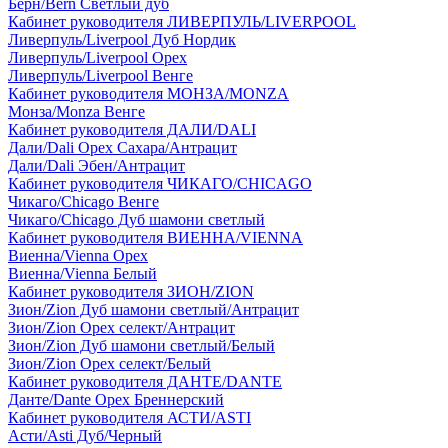
Берн/Bern Светлый дуб
Кабинет руководителя ЛИВЕРПУЛЬ/LIVERPOOL
Ливерпуль/Liverpool Дуб Нордик
Ливерпуль/Liverpool Орех
Ливерпуль/Liverpool Венге
Кабинет руководителя МОНЗА/MONZA
Монза/Monza Венге
Кабинет руководителя ДАЛИ/DALI
Дали/Dali Орех Cахара/Антрацит
Дали/Dali Эбен/Антрацит
Кабинет руководителя ЧИКАГО/CHICAGO
Чикаго/Chicago Венге
Чикаго/Chicago Дуб шамони светлый
Кабинет руководителя ВИЕННА/VIENNA
Виенна/Vienna Орех
Виенна/Vienna Белый
Кабинет руководителя ЗИОН/ZION
Зион/Zion Дуб шамони светлый/Антрацит
Зион/Zion Орех селект/Антрацит
Зион/Zion Дуб шамони светлый/Белый
Зион/Zion Орех селект/Белый
Кабинет руководителя ДАНТЕ/DANTE
Данте/Dante Орех Бреннерский
Кабинет руководителя АСТИ/ASTI
Асти/Asti Дуб/Черный