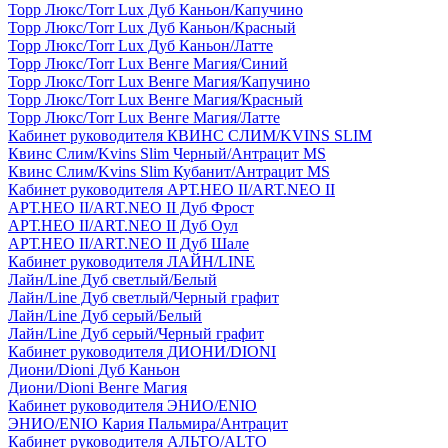
Торр Люкс/Torr Lux Дуб Каньон/Капучино
Торр Люкс/Torr Lux Дуб Каньон/Красный
Торр Люкс/Torr Lux Дуб Каньон/Латте
Торр Люкс/Torr Lux Венге Магия/Синий
Торр Люкс/Torr Lux Венге Магия/Капучино
Торр Люкс/Torr Lux Венге Магия/Красный
Торр Люкс/Torr Lux Венге Магия/Латте
Кабинет руководителя КВИНС СЛИМ/KVINS SLIM
Квинс Слим/Kvins Slim Черный/Антрацит MS
Квинс Слим/Kvins Slim Кубанит/Антрацит MS
Кабинет руководителя АРТ.НЕО II/ART.NEO II
АРТ.НЕО II/ART.NEO II Дуб Фрост
АРТ.НЕО II/ART.NEO II Дуб Оул
АРТ.НЕО II/ART.NEO II Дуб Шале
Кабинет руководителя ЛАЙН/LINE
Лайн/Line Дуб светлый/Белый
Лайн/Line Дуб светлый/Черный графит
Лайн/Line Дуб серый/Белый
Лайн/Line Дуб серый/Черный графит
Кабинет руководителя ДИОНИ/DIONI
Диони/Dioni Дуб Каньон
Диони/Dioni Венге Магия
Кабинет руководителя ЭНИО/ENIO
ЭНИО/ENIO Кария Пальмира/Антрацит
Кабинет руководителя АЛЬТО/ALTO