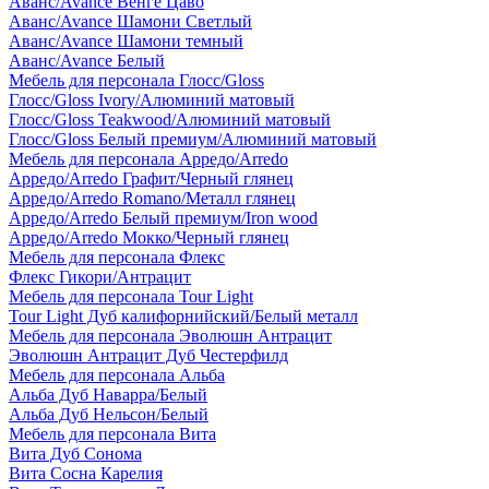
Аванс/Avance Венге Цаво
Аванс/Avance Шамони Светлый
Аванс/Avance Шамони темный
Аванс/Avance Белый
Мебель для персонала Глосс/Gloss
Глосс/Gloss Ivory/Алюминий матовый
Глосс/Gloss Teakwood/Алюминий матовый
Глосс/Gloss Белый премиум/Алюминий матовый
Мебель для персонала Арредо/Arredo
Арредо/Arredo Графит/Черный глянец
Арредо/Arredo Romano/Металл глянец
Арредо/Arredo Белый премиум/Iron wood
Арредо/Arredo Мокко/Черный глянец
Мебель для персонала Флекс
Флекс Гикори/Антрацит
Мебель для персонала Tour Light
Tour Light Дуб калифорнийский/Белый металл
Мебель для персонала Эволюшн Антрацит
Эволюшн Антрацит Дуб Честерфилд
Мебель для персонала Альба
Альба Дуб Наварра/Белый
Альба Дуб Нельсон/Белый
Мебель для персонала Вита
Вита Дуб Сонома
Вита Сосна Карелия