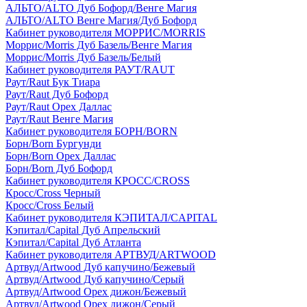
АЛЬТО/ALTO Дуб Бофорд/Венге Магия
АЛЬТО/ALTO Венге Магия/Дуб Бофорд
Кабинет руководителя МОРРИС/MORRIS
Моррис/Morris Дуб Базель/Венге Магия
Моррис/Morris Дуб Базель/Белый
Кабинет руководителя РАУТ/RAUT
Раут/Raut Бук Тиара
Раут/Raut Дуб Бофорд
Раут/Raut Орех Даллас
Раут/Raut Венге Магия
Кабинет руководителя БОРН/BORN
Борн/Born Бургунди
Борн/Born Орех Даллас
Борн/Born Дуб Бофорд
Кабинет руководителя КРОСС/CROSS
Кросс/Cross Черный
Кросс/Cross Белый
Кабинет руководителя КЭПИТАЛ/CAPITAL
Кэпитал/Capital Дуб Апрельский
Кэпитал/Capital Дуб Атланта
Кабинет руководителя АРТВУД/ARTWOOD
Артвуд/Artwood Дуб капучино/Бежевый
Артвуд/Artwood Дуб капучино/Серый
Артвуд/Artwood Орех дижон/Бежевый
Артвуд/Artwood Орех дижон/Серый