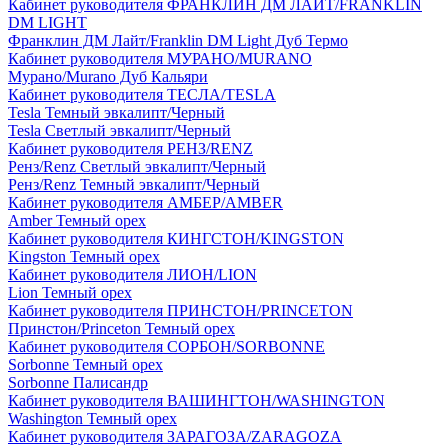
Кабинет руководителя ФРАНКЛИН ДМ ЛАЙТ/FRANKLIN
DM LIGHT
Франклин ДМ Лайт/Franklin DM Light Дуб Термо
Кабинет руководителя МУРАНО/MURANO
Мурано/Murano Дуб Кальяри
Кабинет руководителя ТЕСЛА/TESLA
Tesla Темный эвкалипт/Черный
Tesla Светлый эвкалипт/Черный
Кабинет руководителя РЕНЗ/RENZ
Ренз/Renz Светлый эвкалипт/Черный
Ренз/Renz Темный эвкалипт/Черный
Кабинет руководителя АМБЕР/AMBER
Amber Темный орех
Кабинет руководителя КИНГСТОН/KINGSTON
Kingston Темный орех
Кабинет руководителя ЛИОН/LION
Lion Темный орех
Кабинет руководителя ПРИНСТОН/PRINCETON
Принстон/Princeton Темный орех
Кабинет руководителя СОРБОН/SORBONNE
Sorbonne Темный орех
Sorbonne Палисандр
Кабинет руководителя ВАШИНГТОН/WASHINGTON
Washington Темный орех
Кабинет руководителя ЗАРАГОЗА/ZARAGOZA