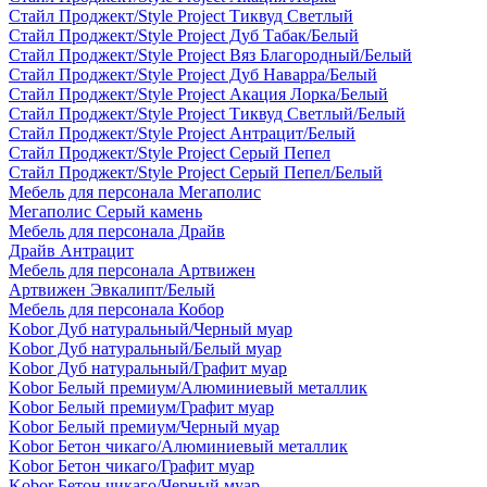
Стайл Проджект/Style Project Тиквуд Светлый
Стайл Проджект/Style Project Дуб Табак/Белый
Стайл Проджект/Style Project Вяз Благородный/Белый
Стайл Проджект/Style Project Дуб Наварра/Белый
Стайл Проджект/Style Project Акация Лорка/Белый
Стайл Проджект/Style Project Тиквуд Светлый/Белый
Стайл Проджект/Style Project Антрацит/Белый
Стайл Проджект/Style Project Серый Пепел
Стайл Проджект/Style Project Серый Пепел/Белый
Мебель для персонала Мегаполис
Мегаполис Серый камень
Мебель для персонала Драйв
Драйв Антрацит
Мебель для персонала Артвижен
Артвижен Эвкалипт/Белый
Мебель для персонала Кобор
Kobor Дуб натуральный/Черный муар
Kobor Дуб натуральный/Белый муар
Kobor Дуб натуральный/Графит муар
Kobor Белый премиум/Алюминиевый металлик
Kobor Белый премиум/Графит муар
Kobor Белый премиум/Черный муар
Kobor Бетон чикаго/Алюминиевый металлик
Kobor Бетон чикаго/Графит муар
Kobor Бетон чикаго/Черный муар