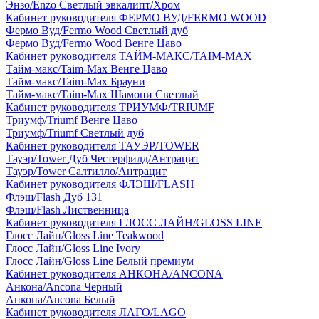
Энзо/Enzo Светлый эвкалипт/Хром
Кабинет руководителя ФЕРМО ВУД/FERMO WOOD
Фермо Вуд/Fermo Wood Светлый дуб
Фермо Вуд/Fermo Wood Венге Цаво
Кабинет руководителя ТАЙМ-МАКС/TAIM-MAX
Тайм-макс/Taim-Max Венге Цаво
Тайм-макс/Taim-Max Брауни
Тайм-макс/Taim-Max Шамони Светлый
Кабинет руководителя ТРИУМФ/TRIUMF
Триумф/Triumf Венге Цаво
Триумф/Triumf Светлый дуб
Кабинет руководителя ТАУЭР/TOWER
Тауэр/Tower Дуб Честерфилд/Антрацит
Тауэр/Tower Салтилло/Антрацит
Кабинет руководителя ФЛЭШ/FLASH
Флэш/Flash Дуб 131
Флэш/Flash Лиственница
Кабинет руководителя ГЛОСС ЛАЙН/GLOSS LINE
Глосс Лайн/Gloss Line Teakwood
Глосс Лайн/Gloss Line Ivory
Глосс Лайн/Gloss Line Белый премиум
Кабинет руководителя АНКОНА/ANCONA
Анкона/Ancona Черный
Анкона/Ancona Белый
Кабинет руководителя ЛАГО/LAGO