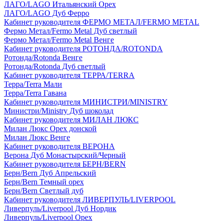
ЛАГО/LAGO Итальянский Орех
ЛАГО/LAGO Дуб Ферро
Кабинет руководителя ФЕРМО МЕТАЛ/FERMO METAL
Фермо Метал/Fermo Metal Дуб светлый
Фермо Метал/Fermo Metal Венге
Кабинет руководителя РОТОНДА/ROTONDA
Ротонда/Rotonda Венге
Ротонда/Rotonda Дуб светлый
Кабинет руководителя ТЕРРА/TERRA
Терра/Terra Мали
Терра/Terra Гавана
Кабинет руководителя МИНИСТРИ/MINISTRY
Министри/Ministry Дуб шоколад
Кабинет руководителя МИЛАН ЛЮКС
Милан Люкс Орех донской
Милан Люкс Венге
Кабинет руководителя ВЕРОНА
Верона Дуб Монастырский/Черный
Кабинет руководителя БЕРН/BERN
Берн/Bern Дуб Апрельский
Берн/Bern Темный орех
Берн/Bern Светлый дуб
Кабинет руководителя ЛИВЕРПУЛЬ/LIVERPOOL
Ливерпуль/Liverpool Дуб Нордик
Ливерпуль/Liverpool Орех