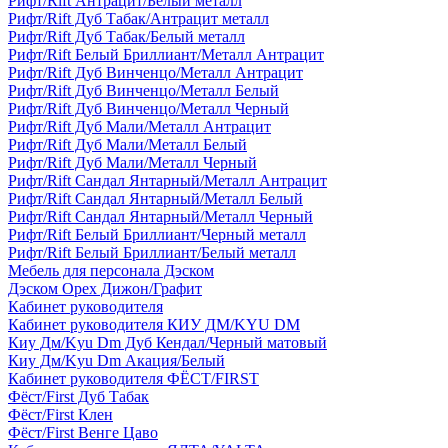
Рифт/Rift Антрацит/Белый металл
Рифт/Rift Дуб Табак/Антрацит металл
Рифт/Rift Дуб Табак/Белый металл
Рифт/Rift Белый Бриллиант/Металл Антрацит
Рифт/Rift Дуб Винченцо/Металл Антрацит
Рифт/Rift Дуб Винченцо/Металл Белый
Рифт/Rift Дуб Винченцо/Металл Черный
Рифт/Rift Дуб Мали/Металл Антрацит
Рифт/Rift Дуб Мали/Металл Белый
Рифт/Rift Дуб Мали/Металл Черный
Рифт/Rift Сандал Янтарный/Металл Антрацит
Рифт/Rift Сандал Янтарный/Металл Белый
Рифт/Rift Сандал Янтарный/Металл Черный
Рифт/Rift Белый Бриллиант/Черный металл
Рифт/Rift Белый Бриллиант/Белый металл
Мебель для персонала Дэском
Дэском Орех Дижон/Графит
Кабинет руководителя
Кабинет руководителя КИУ ДМ/KYU DM
Киу Дм/Kyu Dm Дуб Кендал/Черный матовый
Киу Дм/Kyu Dm Акация/Белый
Кабинет руководителя ФЁСТ/FIRST
Фёст/First Дуб Табак
Фёст/First Клен
Фёст/First Венге Цаво