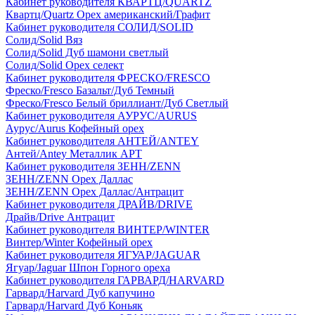
Кабинет руководителя КВАРТЦ/QUARTZ
Квартц/Quartz Орех американский/Графит
Кабинет руководителя СОЛИД/SOLID
Солид/Solid Вяз
Солид/Solid Дуб шамони светлый
Солид/Solid Орех селект
Кабинет руководителя ФРЕСКО/FRESCO
Фреско/Fresco Базальт/Дуб Темный
Фреско/Fresco Белый бриллиант/Дуб Светлый
Кабинет руководителя АУРУС/AURUS
Аурус/Aurus Кофейный орех
Кабинет руководителя АНТЕЙ/ANTEY
Антей/Antey Металлик АРТ
Кабинет руководителя ЗЕНН/ZENN
ЗЕНН/ZENN Орех Даллас
ЗЕНН/ZENN Орех Даллас/Антрацит
Кабинет руководителя ДРАЙВ/DRIVE
Драйв/Drive Антрацит
Кабинет руководителя ВИНТЕР/WINTER
Винтер/Winter Кофейный орех
Кабинет руководителя ЯГУАР/JAGUAR
Ягуар/Jaguar Шпон Горного ореха
Кабинет руководителя ГАРВАРД/HARVARD
Гарвард/Harvard Дуб капучино
Гарвард/Harvard Дуб Коньяк