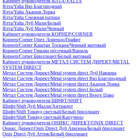
Кабинет руководителя ЯЛТА/YALTA
Ялта/Yalta Вяз Благородный
Ялта/Yalta Акация Лорка
Ялта/Yalta Снежная патина
Ялта/Yalta Дуб Мали/Белый
Ялта/Yalta Дуб Мали/Черный
Кабинет руководителя КОРНЕР/CORNER
Корнер/Corner Орех Лоренцо/Графит
Корнер/Corner Каштан Тоскана/Черный матовый
Корнер/Corner Гикори песочный/Ваниль
Корнер/Corner Бриллиант/Белый матовый
Кабинет руководителя МЕТАЛ СИСТЕМ ДИРЕКТ/METAL
SYSTEM DIRECT
Метал Систем Директ/Metal system direct Дуб Наварра
Метал Систем Директ/Metal system direct Вяз Благородный
Метал Систем Директ/Metal system direct Акация Лорка
Метал Систем Директ/Metal system direct Белый
Метал Систем Директ/Metal system direct Венге Цаво
Кабинет руководителя ШИФТ/SHIFT
Шифт/Shift Дуб Малли/Антрацит
Шифт/Shift Тиквуд светлый/Белый бриллиант
Шифт/Shift Тиквуд светлый/Капучино
Кабинет руководителя ОНИКС ДИРЕКТ/ONIX DIRECT
Оникс Директ/Onix Direct Дуб Аризона/Белый бриллиант
Onix Direct Дуб Аттик/Белый бриллиант