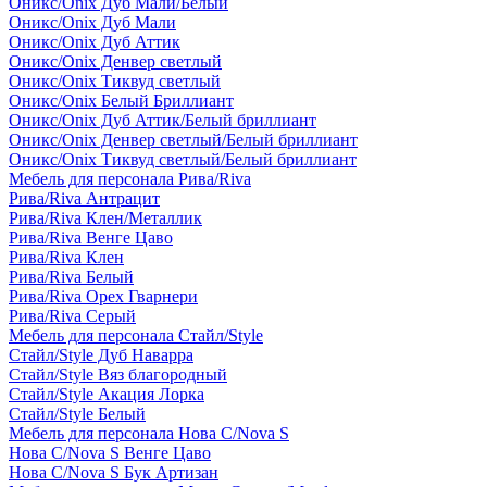
Оникс/Onix Дуб Мали/Белый
Оникс/Onix Дуб Мали
Оникс/Onix Дуб Аттик
Оникс/Onix Денвер светлый
Оникс/Onix Тиквуд светлый
Оникс/Onix Белый Бриллиант
Оникс/Onix Дуб Аттик/Белый бриллиант
Оникс/Onix Денвер светлый/Белый бриллиант
Оникс/Onix Тиквуд светлый/Белый бриллиант
Мебель для персонала Рива/Riva
Рива/Riva Антрацит
Рива/Riva Клен/Металлик
Рива/Riva Венге Цаво
Рива/Riva Клен
Рива/Riva Белый
Рива/Riva Орех Гварнери
Рива/Riva Серый
Мебель для персонала Стайл/Style
Стайл/Style Дуб Наварра
Стайл/Style Вяз благородный
Стайл/Style Акация Лорка
Стайл/Style Белый
Мебель для персонала Нова С/Nova S
Нова С/Nova S Венге Цаво
Нова С/Nova S Бук Артизан