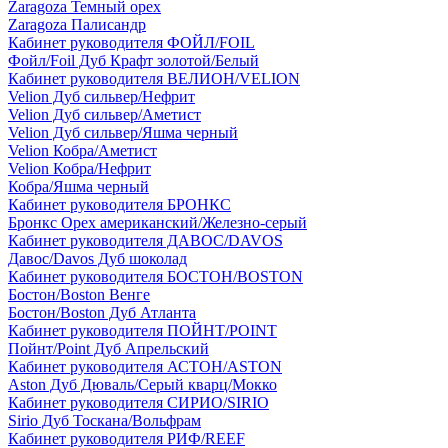
Zaragoza Темный орех
Zaragoza Палисандр
Кабинет руководителя ФОЙЛ/FOIL
Фойл/Foil Дуб Крафт золотой/Белый
Кабинет руководителя ВЕЛИОН/VELION
Velion Дуб сильвер/Нефрит
Velion Дуб сильвер/Аметист
Velion Дуб сильвер/Яшма черный
Velion Кобра/Аметист
Velion Кобра/Нефрит
Кобра/Яшма черный
Кабинет руководителя БРОНКС
Бронкс Орех американский/Железно-серый
Кабинет руководителя ДАВОС/DAVOS
Давос/Davos Дуб шоколад
Кабинет руководителя БОСТОН/BOSTON
Бостон/Boston Венге
Бостон/Boston Дуб Атланта
Кабинет руководителя ПОЙНТ/POINT
Пойнт/Point Дуб Апрельский
Кабинет руководителя АСТОН/ASTON
Aston Дуб Дюваль/Серый кварц/Мокко
Кабинет руководителя СИРИО/SIRIO
Sirio Дуб Тоскана/Вольфрам
Кабинет руководителя РИФ/REEF