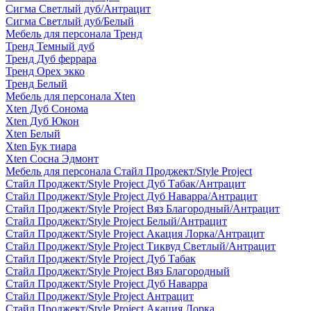
Сигма Светлый дуб/Антрацит
Сигма Светлый дуб/Белый
Мебель для персонала Тренд
Тренд Темный дуб
Тренд Дуб феррара
Тренд Орех экко
Тренд Белый
Мебель для персонала Xten
Xten Дуб Сонома
Xten Дуб Юкон
Xten Белый
Xten Бук тиара
Xten Сосна Эдмонт
Мебель для персонала Стайл Проджект/Style Project
Стайл Проджект/Style Project Дуб Табак/Антрацит
Стайл Проджект/Style Project Дуб Наварра/Антрацит
Стайл Проджект/Style Project Вяз Благородный/Антрацит
Стайл Проджект/Style Project Белый/Антрацит
Стайл Проджект/Style Project Акация Лорка/Антрацит
Стайл Проджект/Style Project Тиквуд Светлый/Антрацит
Стайл Проджект/Style Project Дуб Табак
Стайл Проджект/Style Project Вяз Благородный
Стайл Проджект/Style Project Дуб Наварра
Стайл Проджект/Style Project Антрацит
Стайл Проджект/Style Project Акация Лорка