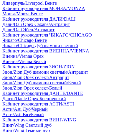
Ливерпуль/Liverpool Венге
Кабинет руководителя МОНЗА/MONZA
Монза/Monza Венге
Кабинет руководителя ДАЛИ/DALI
Дали/Dali Орех Cахара/Антрацит
Дали/Dali Эбен/Антрацит
Кабинет руководителя ЧИКАГО/CHICAGO
Чикаго/Chicago Венге
Чикаго/Chicago Дуб шамони светлый
Кабинет руководителя ВИЕННА/VIENNA
Виенна/Vienna Орех
Виенна/Vienna Белый
Кабинет руководителя ЗИОН/ZION
Зион/Zion Дуб шамони светлый/Антрацит
Зион/Zion Орех селект/Антрацит
Зион/Zion Дуб шамони светлый/Белый
Зион/Zion Орех селект/Белый
Кабинет руководителя ДАНТЕ/DANTE
Данте/Dante Орех Бреннерский
Кабинет руководителя АСТИ/ASTI
Асти/Asti Дуб/Черный
Асти/Asti Вяз/Белый
Кабинет руководителя ВИНГ/WING
Винг/Wing Светлый дуб
Винг/Wing Темный дуб