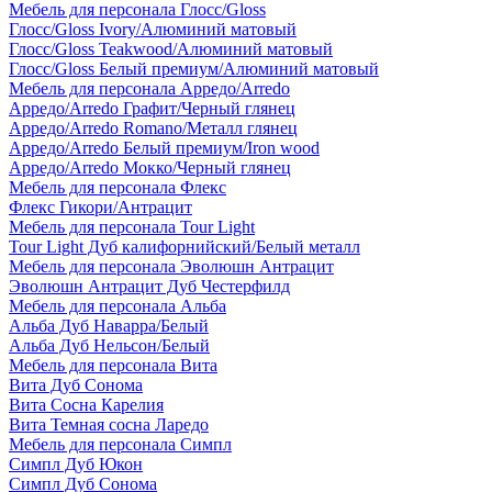
Мебель для персонала Глосс/Gloss
Глосс/Gloss Ivory/Алюминий матовый
Глосс/Gloss Teakwood/Алюминий матовый
Глосс/Gloss Белый премиум/Алюминий матовый
Мебель для персонала Арредо/Arredo
Арредо/Arredo Графит/Черный глянец
Арредо/Arredo Romano/Металл глянец
Арредо/Arredo Белый премиум/Iron wood
Арредо/Arredo Мокко/Черный глянец
Мебель для персонала Флекс
Флекс Гикори/Антрацит
Мебель для персонала Tour Light
Tour Light Дуб калифорнийский/Белый металл
Мебель для персонала Эволюшн Антрацит
Эволюшн Антрацит Дуб Честерфилд
Мебель для персонала Альба
Альба Дуб Наварра/Белый
Альба Дуб Нельсон/Белый
Мебель для персонала Вита
Вита Дуб Сонома
Вита Сосна Карелия
Вита Темная сосна Ларедо
Мебель для персонала Симпл
Симпл Дуб Юкон
Симпл Дуб Сонома