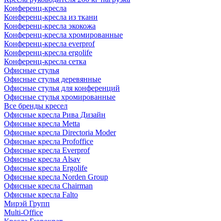
Конференц-кресла
Конференц-кресла из ткани
Конференц-кресла экокожа
Конференц-кресла хромированные
Конференц-кресла everprof
Конференц-кресла ergolife
Конференц-кресла сетка
Офисные стулья
Офисные стулья деревянные
Офисные стулья для конференций
Офисные стулья хромированные
Все бренды кресел
Офисные кресла Рива Дизайн
Офисные кресла Metta
Офисные кресла Directoria Moder
Офисные кресла Profoffice
Офисные кресла Everprof
Офисные кресла Alsav
Офисные кресла Ergolife
Офисные кресла Norden Group
Офисные кресла Chairman
Офисные кресла Falto
Мирэй Групп
Multi-Office