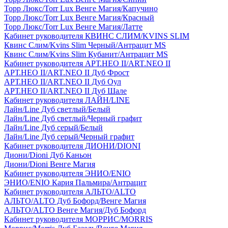
Торр Люкс/Torr Lux Венге Магия/Капучино
Торр Люкс/Torr Lux Венге Магия/Красный
Торр Люкс/Torr Lux Венге Магия/Латте
Кабинет руководителя КВИНС СЛИМ/KVINS SLIM
Квинс Слим/Kvins Slim Черный/Антрацит MS
Квинс Слим/Kvins Slim Кубанит/Антрацит MS
Кабинет руководителя АРТ.НЕО II/ART.NEO II
АРТ.НЕО II/ART.NEO II Дуб Фрост
АРТ.НЕО II/ART.NEO II Дуб Оул
АРТ.НЕО II/ART.NEO II Дуб Шале
Кабинет руководителя ЛАЙН/LINE
Лайн/Line Дуб светлый/Белый
Лайн/Line Дуб светлый/Черный графит
Лайн/Line Дуб серый/Белый
Лайн/Line Дуб серый/Черный графит
Кабинет руководителя ДИОНИ/DIONI
Диони/Dioni Дуб Каньон
Диони/Dioni Венге Магия
Кабинет руководителя ЭНИО/ENIO
ЭНИО/ENIO Кария Пальмира/Антрацит
Кабинет руководителя АЛЬТО/ALTO
АЛЬТО/ALTO Дуб Бофорд/Венге Магия
АЛЬТО/ALTO Венге Магия/Дуб Бофорд
Кабинет руководителя МОРРИС/MORRIS