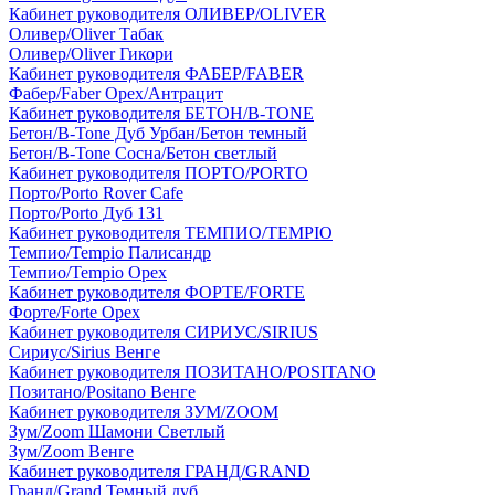
Кабинет руководителя ОЛИВЕР/OLIVER
Оливер/Oliver Табак
Оливер/Oliver Гикори
Кабинет руководителя ФАБЕР/FABER
Фабер/Faber Орех/Антрацит
Кабинет руководителя БЕТОН/B-TONE
Бетон/B-Tone Дуб Урбан/Бетон темный
Бетон/B-Tone Сосна/Бетон светлый
Кабинет руководителя ПОРТО/PORTO
Порто/Porto Rover Cafe
Порто/Porto Дуб 131
Кабинет руководителя ТЕМПИО/TEMPIO
Темпио/Tempio Палисандр
Темпио/Tempio Орех
Кабинет руководителя ФОРТЕ/FORTE
Форте/Forte Орех
Кабинет руководителя СИРИУС/SIRIUS
Сириус/Sirius Венге
Кабинет руководителя ПОЗИТАНО/POSITANO
Позитано/Positano Венге
Кабинет руководителя ЗУМ/ZOOM
Зум/Zoom Шамони Светлый
Зум/Zoom Венге
Кабинет руководителя ГРАНД/GRAND
Гранд/Grand Темный дуб