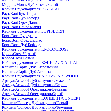
Моррис/Morris Дуб Базель/Венге Магия
Моррис/Morris Дуб Базель/Белый
Кабинет руководителя РАУТ/RAUT
Раут/Raut Бук Тиара
Раут/Raut Дуб Бофорд
Раут/Raut Орех Даллас
Раут/Raut Венге Магия
Кабинет руководителя БОРН/BORN
Борн/Born Бургунди
Борн/Born Орех Даллас
Борн/Born Дуб Бофорд
Кабинет руководителя КРОСС/CROSS
Кросс/Cross Черный
Кросс/Cross Белый
Кабинет руководителя КЭПИТАЛ/CAPITAL
Кэпитал/Capital Дуб Апрельский
Кэпитал/Capital Дуб Атланта
Кабинет руководителя АРТВУД/ARTWOOD
Артвуд/Artwood Дуб капучино/Бежевый
Артвуд/Artwood Дуб капучино/Серый
Артвуд/Artwood Орех дижон/Бежевый
Артвуд/Artwood Орех дижон/Серый
Кабинет руководителя КОНЦЕПТ/CONCEPT
Концепт/Concept Дуб капучино/Серый
Концепт/Concept Дуб капучино/Бежевый