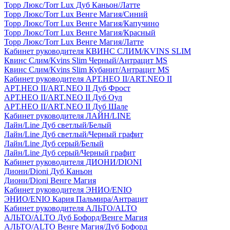
Торр Люкс/Torr Lux Дуб Каньон/Латте
Торр Люкс/Torr Lux Венге Магия/Синий
Торр Люкс/Torr Lux Венге Магия/Капучино
Торр Люкс/Torr Lux Венге Магия/Красный
Торр Люкс/Torr Lux Венге Магия/Латте
Кабинет руководителя КВИНС СЛИМ/KVINS SLIM
Квинс Слим/Kvins Slim Черный/Антрацит MS
Квинс Слим/Kvins Slim Кубанит/Антрацит MS
Кабинет руководителя АРТ.НЕО II/ART.NEO II
АРТ.НЕО II/ART.NEO II Дуб Фрост
АРТ.НЕО II/ART.NEO II Дуб Оул
АРТ.НЕО II/ART.NEO II Дуб Шале
Кабинет руководителя ЛАЙН/LINE
Лайн/Line Дуб светлый/Белый
Лайн/Line Дуб светлый/Черный графит
Лайн/Line Дуб серый/Белый
Лайн/Line Дуб серый/Черный графит
Кабинет руководителя ДИОНИ/DIONI
Диони/Dioni Дуб Каньон
Диони/Dioni Венге Магия
Кабинет руководителя ЭНИО/ENIO
ЭНИО/ENIO Кария Пальмира/Антрацит
Кабинет руководителя АЛЬТО/ALTO
АЛЬТО/ALTO Дуб Бофорд/Венге Магия
АЛЬТО/ALTO Венге Магия/Дуб Бофорд