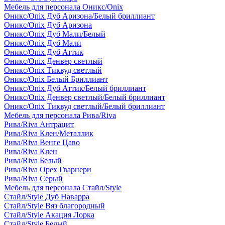
Мебель для персонала Оникс/Onix
Оникс/Onix Дуб Аризона/Белый бриллиант
Оникс/Onix Дуб Аризона
Оникс/Onix Дуб Мали/Белый
Оникс/Onix Дуб Мали
Оникс/Onix Дуб Аттик
Оникс/Onix Денвер светлый
Оникс/Onix Тиквуд светлый
Оникс/Onix Белый Бриллиант
Оникс/Onix Дуб Аттик/Белый бриллиант
Оникс/Onix Денвер светлый/Белый бриллиант
Оникс/Onix Тиквуд светлый/Белый бриллиант
Мебель для персонала Рива/Riva
Рива/Riva Антрацит
Рива/Riva Клен/Металлик
Рива/Riva Венге Цаво
Рива/Riva Клен
Рива/Riva Белый
Рива/Riva Орех Гварнери
Рива/Riva Серый
Мебель для персонала Стайл/Style
Стайл/Style Дуб Наварра
Стайл/Style Вяз благородный
Стайл/Style Акация Лорка
Стайл/Style Белый