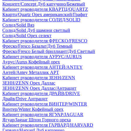
Концепт/Concept Дуб капучино/Бежевый
Кабинет руководителя КВАРТЦ/QUARTZ
Квартц/Quartz Орех американский/Графит
Кабинет руководителя СОЛИД/SOLID
Солид/Solid Вяз
Солид/Solid Дуб шамони светлый
Солид/Solid Орех селект
Кабинет руководителя ФРЕСКО/FRESCO
Фреско/Fresco Базальт/Дуб Темный
Фреско/Fresco Белый бриллиант/Дуб Светлый
Кабинет руководителя АУРУС/AURUS
Аурус/Aurus Кофейный орех
Кабинет руководителя АНТЕЙ/ANTEY
Антей/Antey Металлик АРТ
Кабинет руководителя ЗЕНН/ZENN
ЗЕНН/ZENN Орех Даллас
ЗЕНН/ZENN Орех Даллас/Антрацит
Кабинет руководителя ДРАЙВ/DRIVE
Драйв/Drive Антрацит
Кабинет руководителя ВИНТЕР/WINTER
Винтер/Winter Кофейный орех
Кабинет руководителя ЯГУАР/JAGUAR
Ягуар/Jaguar Шпон Горного ореха
Кабинет руководителя ГАРВАРД/HARVARD
Гарвард/Harvard Дуб капучино