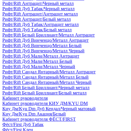
Рифт/Rift Антрацит/Черный металл
Рифт/Rift Дуб Табак/Черный металл
Рифт/Rift Антрацит/Антрацит металл
Рифт/Rift Антрацит/Белый металл
Рифт/Rift Дуб Табак/Антрацит металл
Рифт/Rift Дуб Табак/Белый металл
Рифт/Rift Белый Бриллиант/Металл Антрацит
Рифт/Rift Дуб Винченцо/Металл Антрацит
Рифт/Rift Дуб Винченцо/Металл Белый
Рифт/Rift Дуб Винченцо/Металл Черный
Рифт/Rift Дуб Мали/Металл Антрацит
Рифт/Rift Дуб Мали/Металл Белый
Рифт/Rift Дуб Мали/Металл Черный
Рифт/Rift Сандал Янтарный/Металл Антрацит
Рифт/Rift Сандал Янтарный/Металл Белый
Рифт/Rift Сандал Янтарный/Металл Черный
Рифт/Rift Белый Бриллиант/Черный металл
Рифт/Rift Белый Бриллиант/Белый металл
Кабинет руководителя
Кабинет руководителя КИУ ДМ/KYU DM
Киу Дм/Kyu Dm Дуб Кендал/Черный матовый
Киу Дм/Kyu Dm Акация/Белый
Кабинет руководителя ФЁСТ/FIRST
Фёст/First Дуб Табак
Фёст/First Клен