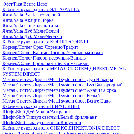
Фёст/First Венге Цаво
Кабинет руководителя ЯЛТА/YALTA
Ялта/Yalta Вяз Благородный
Ялта/Yalta Акация Лорка
Ялта/Yalta Снежная патина
Ялта/Yalta Дуб Мали/Белый
Ялта/Yalta Дуб Мали/Черный
Кабинет руководителя КОРНЕР/CORNER
Корнер/Corner Орех Лоренцо/Графит
Корнер/Corner Каштан Тоскана/Черный матовый
Корнер/Corner Гикори песочный/Ваниль
Корнер/Corner Бриллиант/Белый матовый
Кабинет руководителя МЕТАЛ СИСТЕМ ДИРЕКТ/METAL
SYSTEM DIRECT
Метал Систем Директ/Metal system direct Дуб Наварра
Метал Систем Директ/Metal system direct Вяз Благородный
Метал Систем Директ/Metal system direct Акация Лорка
Метал Систем Директ/Metal system direct Белый
Метал Систем Директ/Metal system direct Венге Цаво
Кабинет руководителя ШИФТ/SHIFT
Шифт/Shift Дуб Малли/Антрацит
Шифт/Shift Тиквуд светлый/Белый бриллиант
Шифт/Shift Тиквуд светлый/Капучино
Кабинет руководителя ОНИКС ДИРЕКТ/ONIX DIRECT
Оникс Директ/Onix Direct Дуб Аризона/Белый бриллиант