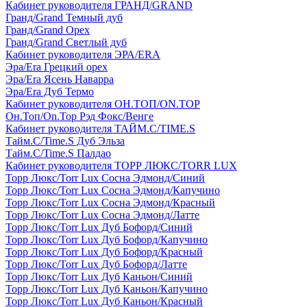
Кабинет руководителя ГРАНД/GRAND
Гранд/Grand Темный дуб
Гранд/Grand Орех
Гранд/Grand Светлый дуб
Кабинет руководителя ЭРА/ERA
Эра/Era Грецкий орех
Эра/Era Ясень Наварра
Эра/Era Дуб Термо
Кабинет руководителя ОН.ТОП/ON.TOP
Он.Топ/On.Top Рэд Фокс/Венге
Кабинет руководителя ТАЙМ.С/TIME.S
Тайм.С/Time.S Дуб Эльза
Тайм.С/Time.S Палдао
Кабинет руководителя ТОРР ЛЮКС/TORR LUX
Торр Люкс/Torr Lux Сосна Эдмонд/Синий
Торр Люкс/Torr Lux Сосна Эдмонд/Капучино
Торр Люкс/Torr Lux Сосна Эдмонд/Красный
Торр Люкс/Torr Lux Сосна Эдмонд/Латте
Торр Люкс/Torr Lux Дуб Бофорд/Синий
Торр Люкс/Torr Lux Дуб Бофорд/Капучино
Торр Люкс/Torr Lux Дуб Бофорд/Красный
Торр Люкс/Torr Lux Дуб Бофорд/Латте
Торр Люкс/Torr Lux Дуб Каньон/Синий
Торр Люкс/Torr Lux Дуб Каньон/Капучино
Торр Люкс/Torr Lux Дуб Каньон/Красный