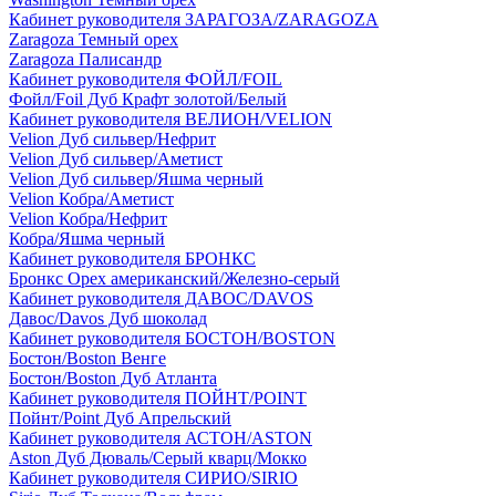
Кабинет руководителя ЗАРАГОЗА/ZARAGOZA
Zaragoza Темный орех
Zaragoza Палисандр
Кабинет руководителя ФОЙЛ/FOIL
Фойл/Foil Дуб Крафт золотой/Белый
Кабинет руководителя ВЕЛИОН/VELION
Velion Дуб сильвер/Нефрит
Velion Дуб сильвер/Аметист
Velion Дуб сильвер/Яшма черный
Velion Кобра/Аметист
Velion Кобра/Нефрит
Кобра/Яшма черный
Кабинет руководителя БРОНКС
Бронкс Орех американский/Железно-серый
Кабинет руководителя ДАВОС/DAVOS
Давос/Davos Дуб шоколад
Кабинет руководителя БОСТОН/BOSTON
Бостон/Boston Венге
Бостон/Boston Дуб Атланта
Кабинет руководителя ПОЙНТ/POINT
Пойнт/Point Дуб Апрельский
Кабинет руководителя АСТОН/ASTON
Aston Дуб Дюваль/Серый кварц/Мокко
Кабинет руководителя СИРИО/SIRIO