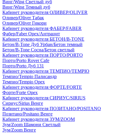
Винг/Wing Светлый дуб
Винг/Wing Темный дуб
Кабинет руководителя ОЛИВЕР/OLIVER
Оливер/Oliver Табак
Оливер/Oliver Гикори
Кабинет руководителя ФАБЕР/FABER
Фабер/Faber Орех/Антрацит
Кабинет руководителя БЕТОН/B-TONE
Бетон/B-Tone Дуб Урбан/Бетон темный
Бетон/B-Tone Сосна/Бетон светлый
Кабинет руководителя ПОРТО/PORTO
Порто/Porto Rover Cafe
Порто/Porto Дуб 131
Кабинет руководителя ТЕМПИО/TEMPIO
Темпио/Tempio Палисандр
Темпио/Tempio Орех
Кабинет руководителя ФОРТЕ/FORTE
Форте/Forte Орех
Кабинет руководителя СИРИУС/SIRIUS
Сириус/Sirius Венге
Кабинет руководителя ПОЗИТАНО/POSITANO
Позитано/Positano Венге
Кабинет руководителя ЗУМ/ZOOM
Зум/Zoom Шамони Светлый
Зум/Zoom Венге