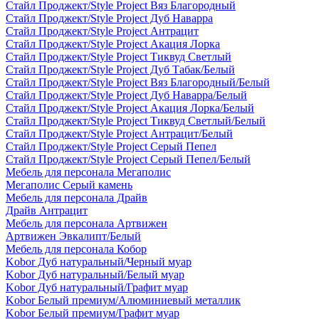
Стайл Проджект/Style Project Вяз Благородный
Стайл Проджект/Style Project Дуб Наварра
Стайл Проджект/Style Project Антрацит
Стайл Проджект/Style Project Акация Лорка
Стайл Проджект/Style Project Тиквуд Светлый
Стайл Проджект/Style Project Дуб Табак/Белый
Стайл Проджект/Style Project Вяз Благородный/Белый
Стайл Проджект/Style Project Дуб Наварра/Белый
Стайл Проджект/Style Project Акация Лорка/Белый
Стайл Проджект/Style Project Тиквуд Светлый/Белый
Стайл Проджект/Style Project Антрацит/Белый
Стайл Проджект/Style Project Серый Пепел
Стайл Проджект/Style Project Серый Пепел/Белый
Мебель для персонала Мегаполис
Мегаполис Серый камень
Мебель для персонала Драйв
Драйв Антрацит
Мебель для персонала Артвижен
Артвижен Эвкалипт/Белый
Мебель для персонала Кобор
Kobor Дуб натуральный/Черный муар
Kobor Дуб натуральный/Белый муар
Kobor Дуб натуральный/Графит муар
Kobor Белый премиум/Алюминиевый металлик
Kobor Белый премиум/Графит муар