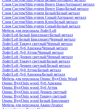
Слим Систем/Slim system Венге Цаво/Антрацит металл
Слим Систем/Slim system Венге Цаво/Белый металл
Слим Систем/Slim system Белый/Белый металл
Слим Систем/Slim system Серый/Антрацит металл
Слим Систем/Slim system Клен/Белый металл
Слим Систем/Slim system Серый/Белый металл
Мебель для персонала Лофт/Loft
Лофт/Loft Белый Бриллиант/Белый металл
Лофт/Loft Белый Бриллиант/Черный металл
Лофт/Loft Тиквуд светлый/Черный металл
Лофт/Loft Дуб Аризона/Черный металл
Лофт/Loft Дуб Аттик/Черный металл
Лофт/Loft Денвер светлый/Черный металл
Лофт/Loft Тиквуд светлый/Белый металл
Лофт/Loft Денвер светлый/Белый металл
Лофт/Loft Дуб Аттик/Белый металл
Лофт/Loft Дуб Аризона/Белый металл
Мебель для персонала Оникс Вуд/Onix Wood
Оникс Вуд/Onix wood Дуб Аризона
Оникс Вуд/Onix wood Дуб Аттик
Оникс Вуд/Onix wood Денвер светлый
Оникс Вуд/Onix wood Тиквуд светлый
Оникс Вуд/Onix wood Белый Бриллиант
Мебель для персонала Аванс/Avance