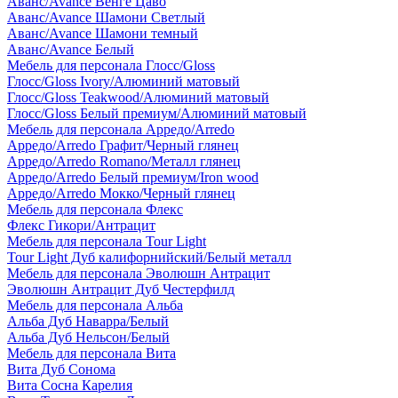
Аванс/Avance Венге Цаво
Аванс/Avance Шамони Светлый
Аванс/Avance Шамони темный
Аванс/Avance Белый
Мебель для персонала Глосс/Gloss
Глосс/Gloss Ivory/Алюминий матовый
Глосс/Gloss Teakwood/Алюминий матовый
Глосс/Gloss Белый премиум/Алюминий матовый
Мебель для персонала Арредо/Arredo
Арредо/Arredo Графит/Черный глянец
Арредо/Arredo Romano/Металл глянец
Арредо/Arredo Белый премиум/Iron wood
Арредо/Arredo Мокко/Черный глянец
Мебель для персонала Флекс
Флекс Гикори/Антрацит
Мебель для персонала Tour Light
Tour Light Дуб калифорнийский/Белый металл
Мебель для персонала Эволюшн Антрацит
Эволюшн Антрацит Дуб Честерфилд
Мебель для персонала Альба
Альба Дуб Наварра/Белый
Альба Дуб Нельсон/Белый
Мебель для персонала Вита
Вита Дуб Сонома
Вита Сосна Карелия