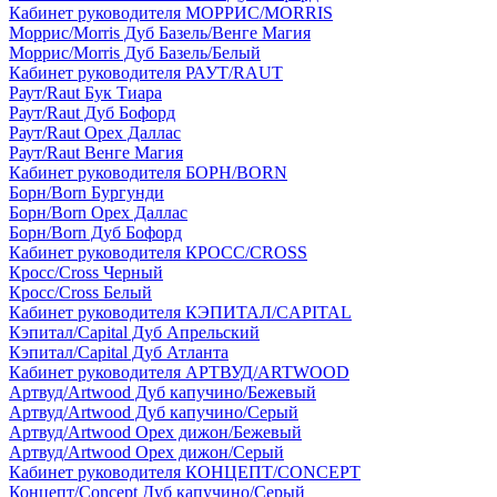
Кабинет руководителя МОРРИС/MORRIS
Моррис/Morris Дуб Базель/Венге Магия
Моррис/Morris Дуб Базель/Белый
Кабинет руководителя РАУТ/RAUT
Раут/Raut Бук Тиара
Раут/Raut Дуб Бофорд
Раут/Raut Орех Даллас
Раут/Raut Венге Магия
Кабинет руководителя БОРН/BORN
Борн/Born Бургунди
Борн/Born Орех Даллас
Борн/Born Дуб Бофорд
Кабинет руководителя КРОСС/CROSS
Кросс/Cross Черный
Кросс/Cross Белый
Кабинет руководителя КЭПИТАЛ/CAPITAL
Кэпитал/Capital Дуб Апрельский
Кэпитал/Capital Дуб Атланта
Кабинет руководителя АРТВУД/ARTWOOD
Артвуд/Artwood Дуб капучино/Бежевый
Артвуд/Artwood Дуб капучино/Серый
Артвуд/Artwood Орех дижон/Бежевый
Артвуд/Artwood Орех дижон/Серый
Кабинет руководителя КОНЦЕПТ/CONCEPT
Концепт/Concept Дуб капучино/Серый