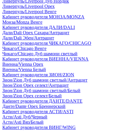
Ливерпуль/Liverpool Дуб Нордик
Ливерпуль/Liverpool Орех
Ливерпуль/Liverpool Венге
Кабинет руководителя МОНЗА/MONZA
Монза/Monza Венге
Кабинет руководителя ДАЛИ/DALI
Дали/Dali Орех Cахара/Антрацит
Дали/Dali Эбен/Антрацит
Кабинет руководителя ЧИКАГО/CHICAGO
Чикаго/Chicago Венге
Чикаго/Chicago Дуб шамони светлый
Кабинет руководителя ВИЕННА/VIENNA
Виенна/Vienna Орех
Виенна/Vienna Белый
Кабинет руководителя ЗИОН/ZION
Зион/Zion Дуб шамони светлый/Антрацит
Зион/Zion Орех селект/Антрацит
Зион/Zion Дуб шамони светлый/Белый
Зион/Zion Орех селект/Белый
Кабинет руководителя ДАНТЕ/DANTE
Данте/Dante Орех Бреннерский
Кабинет руководителя АСТИ/ASTI
Асти/Asti Дуб/Черный
Асти/Asti Вяз/Белый
Кабинет руководителя ВИНГ/WING