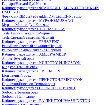
Гарвард/Harvard Дуб Коньяк
Кабинет руководителя ФРАНКЛИН ДМ ЛАЙТ/FRANKLIN
DM LIGHT
Франклин ДМ Лайт/Franklin DM Light Дуб Термо
Кабинет руководителя МУРАНО/MURANO
Мурано/Murano Дуб Кальяри
Кабинет руководителя ТЕСЛА/TESLA
Tesla Темный эвкалипт/Черный
Tesla Светлый эвкалипт/Черный
Кабинет руководителя РЕНЗ/RENZ
Ренз/Renz Светлый эвкалипт/Черный
Ренз/Renz Темный эвкалипт/Черный
Кабинет руководителя АМБЕР/AMBER
Amber Темный орех
Кабинет руководителя КИНГСТОН/KINGSTON
Kingston Темный орех
Кабинет руководителя ЛИОН/LION
Lion Темный орех
Кабинет руководителя ПРИНСТОН/PRINCETON
Принстон/Princeton Темный орех
Кабинет руководителя СОРБОН/SORBONNE
Sorbonne Темный орех
Sorbonne Палисандр
Кабинет руководителя ВАШИНГТОН/WASHINGTON
Washington Темный орех