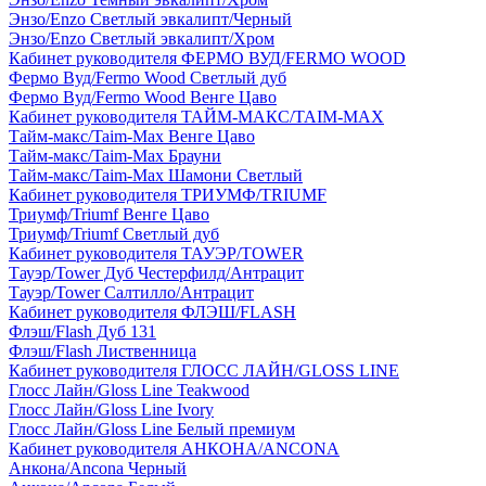
Энзо/Enzo Светлый эвкалипт/Черный
Энзо/Enzo Светлый эвкалипт/Хром
Кабинет руководителя ФЕРМО ВУД/FERMO WOOD
Фермо Вуд/Fermo Wood Светлый дуб
Фермо Вуд/Fermo Wood Венге Цаво
Кабинет руководителя ТАЙМ-МАКС/TAIM-MAX
Тайм-макс/Taim-Max Венге Цаво
Тайм-макс/Taim-Max Брауни
Тайм-макс/Taim-Max Шамони Светлый
Кабинет руководителя ТРИУМФ/TRIUMF
Триумф/Triumf Венге Цаво
Триумф/Triumf Светлый дуб
Кабинет руководителя ТАУЭР/TOWER
Тауэр/Tower Дуб Честерфилд/Антрацит
Тауэр/Tower Салтилло/Антрацит
Кабинет руководителя ФЛЭШ/FLASH
Флэш/Flash Дуб 131
Флэш/Flash Лиственница
Кабинет руководителя ГЛОСС ЛАЙН/GLOSS LINE
Глосс Лайн/Gloss Line Teakwood
Глосс Лайн/Gloss Line Ivory
Глосс Лайн/Gloss Line Белый премиум
Кабинет руководителя АНКОНА/ANCONA
Анкона/Ancona Черный