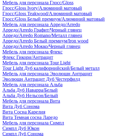
Мебель для персонала Глосс/Gloss
Глосс/Gloss Ivory/Алюминий матовый
Глосс/Gloss Teakwood/Алюминий матовый
Глосс/Gloss Белый премиум/Алюминий матовый
Мебель для персонала Арредо/Arredo
Арредо/Arredo Графит/Черный глянец
Арредо/Arredo Romano/Металл глянец
Арредо/Arredo Белый премиум/Iron wood
Арредо/Arredo Мокко/Черный глянец
Мебель для персонала Флекс
Флекс Гикори/Антрацит
Мебель для персонала Tour Light
Tour Light Дуб калифорнийский/Белый металл
Мебель для персонала Эволюшн Антрацит
Эволюшн Антрацит Дуб Честерфилд
Мебель для персонала Альба
Альба Дуб Наварра/Белый
Альба Дуб Нельсон/Белый
Мебель для персонала Вита
Вита Дуб Сонома
Вита Сосна Карелия
Вита Темная сосна Ларедо
Мебель для персонала Симпл
Симпл Дуб Юкон
Симпл Дуб Сонома