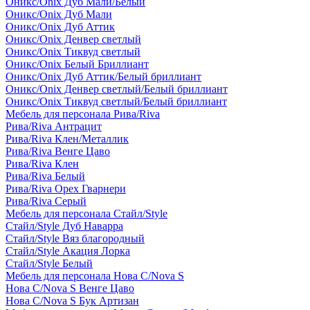
Оникс/Onix Дуб Мали/Белый
Оникс/Onix Дуб Мали
Оникс/Onix Дуб Аттик
Оникс/Onix Денвер светлый
Оникс/Onix Тиквуд светлый
Оникс/Onix Белый Бриллиант
Оникс/Onix Дуб Аттик/Белый бриллиант
Оникс/Onix Денвер светлый/Белый бриллиант
Оникс/Onix Тиквуд светлый/Белый бриллиант
Мебель для персонала Рива/Riva
Рива/Riva Антрацит
Рива/Riva Клен/Металлик
Рива/Riva Венге Цаво
Рива/Riva Клен
Рива/Riva Белый
Рива/Riva Орех Гварнери
Рива/Riva Серый
Мебель для персонала Стайл/Style
Стайл/Style Дуб Наварра
Стайл/Style Вяз благородный
Стайл/Style Акация Лорка
Стайл/Style Белый
Мебель для персонала Нова С/Nova S
Нова С/Nova S Венге Цаво
Нова С/Nova S Бук Артизан