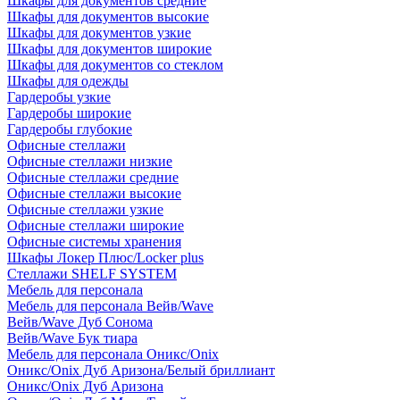
Шкафы для документов средние
Шкафы для документов высокие
Шкафы для документов узкие
Шкафы для документов широкие
Шкафы для документов со стеклом
Шкафы для одежды
Гардеробы узкие
Гардеробы широкие
Гардеробы глубокие
Офисные стеллажи
Офисные стеллажи низкие
Офисные стеллажи средние
Офисные стеллажи высокие
Офисные стеллажи узкие
Офисные стеллажи широкие
Офисные системы хранения
Шкафы Локер Плюс/Locker plus
Стеллажи SHELF SYSTEM
Мебель для персонала
Мебель для персонала Вейв/Wave
Вейв/Wave Дуб Сонома
Вейв/Wave Бук тиара
Мебель для персонала Оникс/Onix
Оникс/Onix Дуб Аризона/Белый бриллиант
Оникс/Onix Дуб Аризона