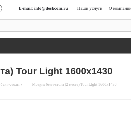
E-mail: info@deskcom.ru
Наши услуги⠀⠀
О компани
та) Tour Light 1600х1430
 бенч-столы
—
Модуль бенч-стола (2 места) Tour Light 1600х1430