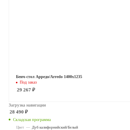
Бенч-стол Арредо/Arredo 1400х1235
Под заказ
29 267
₽
Загрузка навигации
28 490
₽
Складская программа
Цвет
—
Дуб калифорнийский/Белый