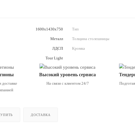
1600х1430х750
Тип
—
Металл
Толщина столешницы
—
ЛДСП
Кромка
—
Tour Light
егионы
Высокий уровень сервиса
Тендер
и доставке
На связи с клиентом 24/7
Подготав
мпанией
КУПИТЬ
ДОСТАВКА