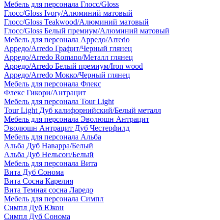
Мебель для персонала Глосс/Gloss
Глосс/Gloss Ivory/Алюминий матовый
Глосс/Gloss Teakwood/Алюминий матовый
Глосс/Gloss Белый премиум/Алюминий матовый
Мебель для персонала Арредо/Arredo
Арредо/Arredo Графит/Черный глянец
Арредо/Arredo Romano/Металл глянец
Арредо/Arredo Белый премиум/Iron wood
Арредо/Arredo Мокко/Черный глянец
Мебель для персонала Флекс
Флекс Гикори/Антрацит
Мебель для персонала Tour Light
Tour Light Дуб калифорнийский/Белый металл
Мебель для персонала Эволюшн Антрацит
Эволюшн Антрацит Дуб Честерфилд
Мебель для персонала Альба
Альба Дуб Наварра/Белый
Альба Дуб Нельсон/Белый
Мебель для персонала Вита
Вита Дуб Сонома
Вита Сосна Карелия
Вита Темная сосна Ларедо
Мебель для персонала Симпл
Симпл Дуб Юкон
Симпл Дуб Сонома