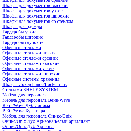
Шкафы для документов средние
Шкафы для документов высокие
Шкафы для документов узкие
Шкафы для документов широкие
Шкафы для документов со стеклом
Шкафы для одежды
Гардеробы узкие
Гардеробы широкие
Гардеробы глубокие
Офисные стеллажи
Офисные стеллажи низкие
Офисные стеллажи средние
Офисные стеллажи высокие
Офисные стеллажи узкие
Офисные стеллажи широкие
Офисные системы хранения
Шкафы Локер Плюс/Locker plus
Стеллажи SHELF SYSTEM
Мебель для персонала
Мебель для персонала Вейв/Wave
Вейв/Wave Дуб Сонома
Вейв/Wave Бук тиара
Мебель для персонала Оникс/Onix
Оникс/Onix Дуб Аризона/Белый бриллиант
Оникс/Onix Дуб Аризона