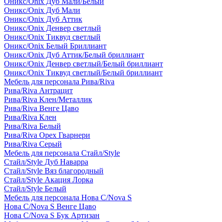
Оникс/Onix Дуб Мали/Белый
Оникс/Onix Дуб Мали
Оникс/Onix Дуб Аттик
Оникс/Onix Денвер светлый
Оникс/Onix Тиквуд светлый
Оникс/Onix Белый Бриллиант
Оникс/Onix Дуб Аттик/Белый бриллиант
Оникс/Onix Денвер светлый/Белый бриллиант
Оникс/Onix Тиквуд светлый/Белый бриллиант
Мебель для персонала Рива/Riva
Рива/Riva Антрацит
Рива/Riva Клен/Металлик
Рива/Riva Венге Цаво
Рива/Riva Клен
Рива/Riva Белый
Рива/Riva Орех Гварнери
Рива/Riva Серый
Мебель для персонала Стайл/Style
Стайл/Style Дуб Наварра
Стайл/Style Вяз благородный
Стайл/Style Акация Лорка
Стайл/Style Белый
Мебель для персонала Нова С/Nova S
Нова С/Nova S Венге Цаво
Нова С/Nova S Бук Артизан